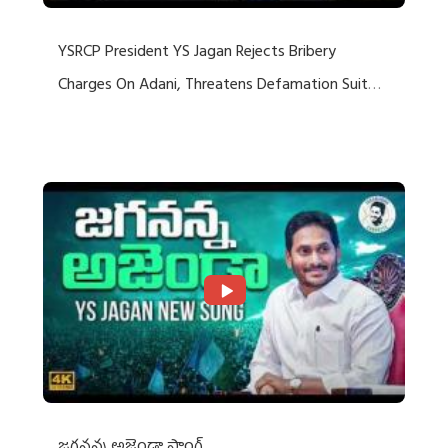
YSRCP President YS Jagan Rejects Bribery
Charges On Adani, Threatens Defamation Suit
Against Media Groups