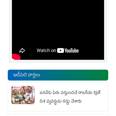
ఇటీవలి వార్తలు
జగన్‌కు పేరు వస్తుందనే రాజకీయ కక్షతో
దిశ వ్య‌వ‌స్థ‌ను రద్దు చేశారు