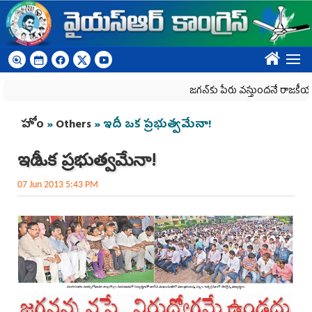
Skip to main content
????
జగన్‌కు పేరు వస్తుందనే రాజకీయ కక్షతో దిశ వ
You are here
హోం
»
Others
» ఇదీ ఒక ప్రభుత్వమేనా!
ఇదీ ఒక ప్రభుత్వమేనా!
07 Jun 2013 5:43 PM