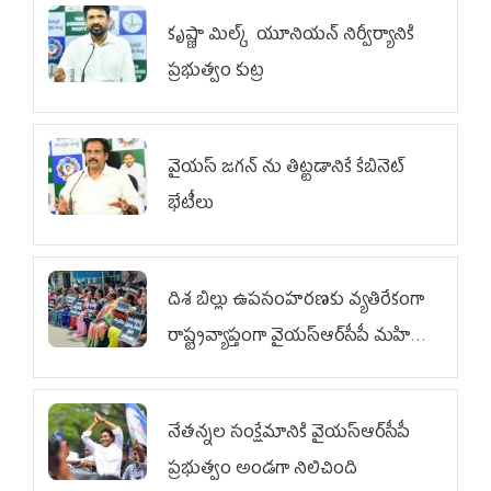
కృష్ణా మిల్క్‌ యూనియన్‌ నిర్వీర్యానికి
ప్రభుత్వం కుట్ర
వైయ‌స్ జగన్‌ ను తిట్టడానికే కేబినెట్‌
భేటీలు
దిశ బిల్లు ఉపసంహరణకు వ్యతిరేకంగా
రాష్ట్రవ్యాప్తంగా వైయ‌స్ఆర్‌సీపీ మహిళా
విభాగం ఆందోళనలు
నేతన్నల సంక్షేమానికి వైయ‌స్ఆర్‌సీపీ
ప్రభుత్వం అండగా నిలిచింది