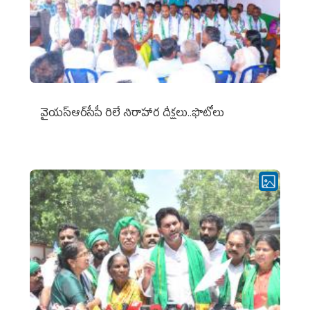
వైయ‌స్ఆర్‌సీపీ రిలే నిరాహార దీక్షలు..ఫొటోలు