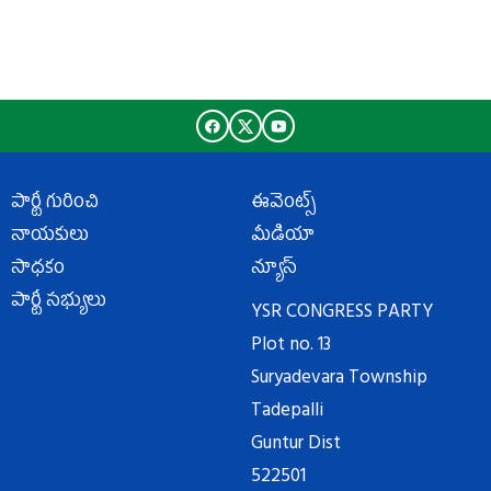
పార్టీ గురించి
ఈవెంట్స్
నాయకులు
మీడియా
సాధకం
న్యూస్
పార్టీ సభ్యులు
YSR CONGRESS PARTY
Plot no. 13
Suryadevara Township
Tadepalli
Guntur Dist
522501