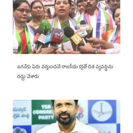
జగన్‌కు పేరు వస్తుందనే రాజకీయ కక్షతో దిశ వ్య‌వ‌స్థ‌ను
రద్దు చేశారు