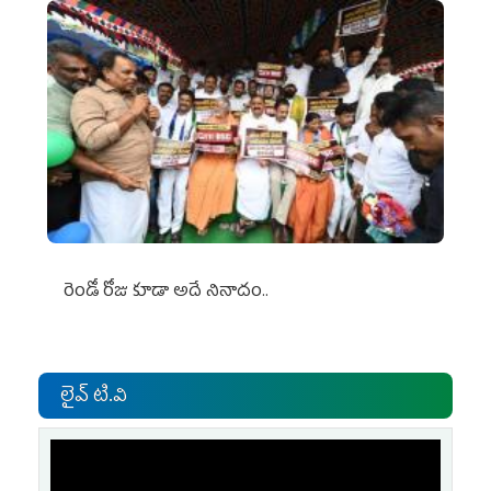
రెండో రోజు కూడా అదే నినాదం..
లైవ్ టి.వి