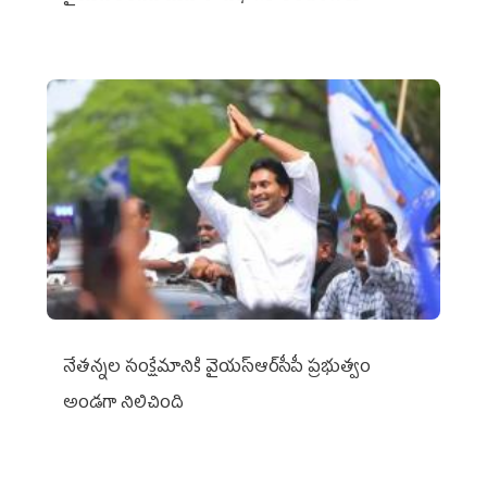
నేతన్నల సంక్షేమానికి వైయ‌స్ఆర్‌సీపీ ప్రభుత్వం
అండగా నిలిచింది