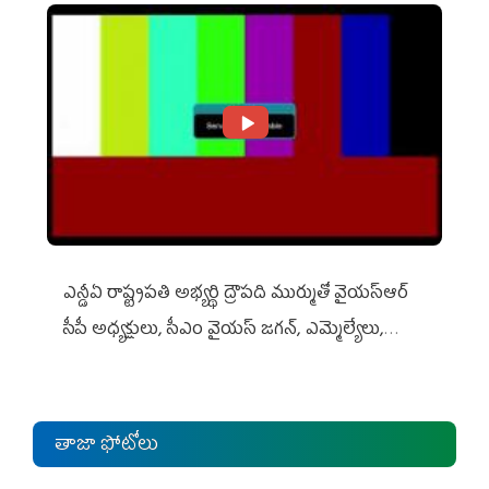
ఎన్డీఏ రాష్ట్ర‌ప‌తి అభ్య‌ర్థి ద్రౌప‌ది ముర్ముతో వైయ‌స్ఆర్
సీపీ అధ్య‌క్షులు, సీఎం వైయ‌స్ జ‌గ‌న్, ఎమ్మెల్యేలు,
ఎంపీల స‌మావేశం
తాజా ఫోటోలు