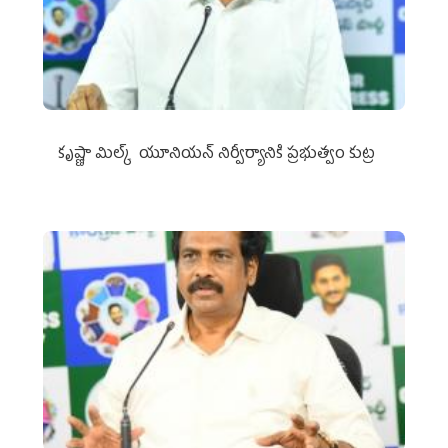
కృష్ణా మిల్క్‌ యూనియన్‌ నిర్వీర్యానికి ప్రభుత్వం కుట్ర