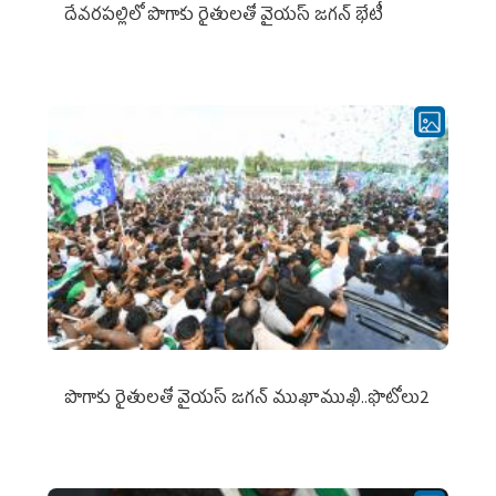
దేవరపల్లిలో పొగాకు రైతులతో వైయస్ జగన్ భేటీ
పొగాకు రైతుల‌తో వైయ‌స్ జ‌గ‌న్ ముఖాముఖి..ఫొటోలు2