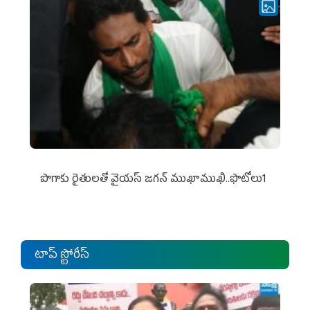
పొగాకు రైతుల‌తో వైయ‌స్ జ‌గ‌న్ ముఖాముఖి..ఫొటోలు1
టాప్ స్టోరీస్