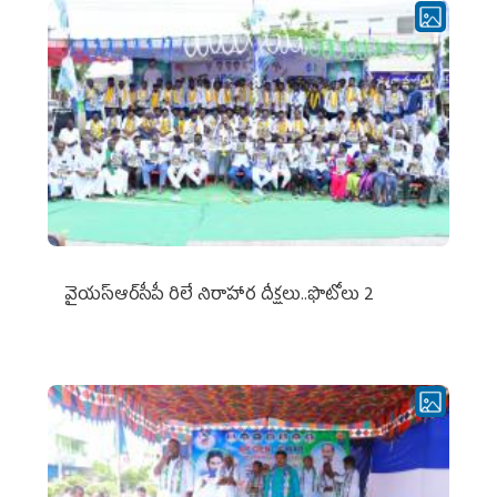
వైయ‌స్ఆర్‌సీపీ రిలే నిరాహార దీక్షలు..ఫొటోలు 2