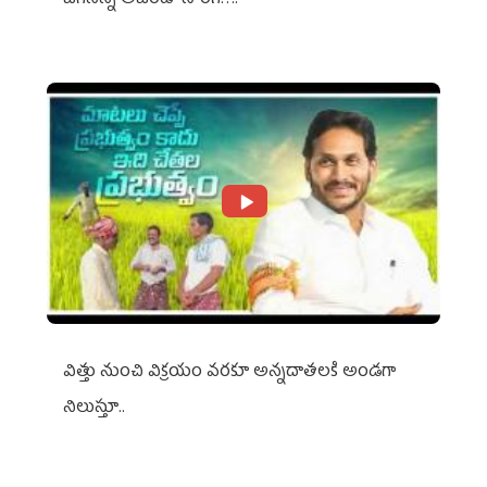
జగనన్న అజెండా సాంగ్….
విత్తు నుంచి విక్రయం వరకూ అన్నదాతలకి అండగా
నిలుస్తూ..