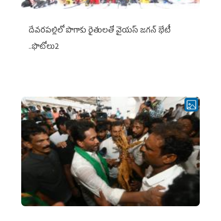
దేవరపల్లిలో పొగాకు రైతులతో వైయస్ జగన్ భేటీ
..ఫొటోలు2