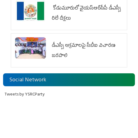
కోడుమూరులో వైయ‌స్ఆర్‌సీపీ డీఎస్సీ
రిలే దీక్షలు
డీఎస్సీ అక్రమాలపై సీబీఐ విచారణ
జరపాలి
Social Network
Tweets by YSRCParty