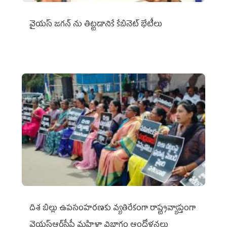
వైయ‌స్ జగన్‌ ను తిట్టడానికే కేబినెట్‌ భేటీలు
దిశ బిల్లు ఉపసంహరణకు వ్యతిరేకంగా రాష్ట్రవ్యాప్తంగా
వైయ‌స్ఆర్‌సీపీ మహిళా విభాగం ఆందోళనలు