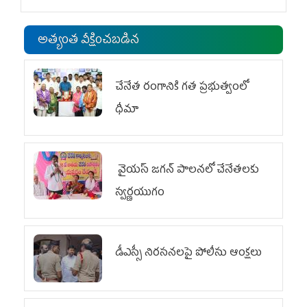
అత్యంత వీక్షించబడిన
చేనేత రంగానికి గత ప్రభుత్వంలో
ధీమా
వైయ‌స్ జగన్ పాలనలో చేనేతలకు
స్వర్ణయుగం
డీఎస్సీ నిరసనలపై పోలీసు ఆంక్షలు