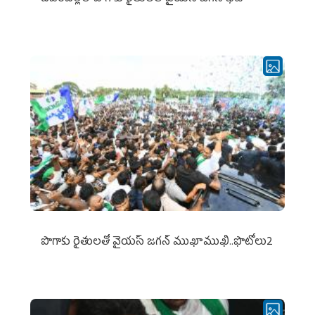
పొగాకు రైతుల‌తో వైయ‌స్ జ‌గ‌న్ ముఖాముఖి..ఫొటోలు2