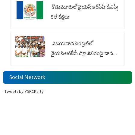
కోడుమూరులో వైయ‌స్ఆర్‌సీపీ డీఎస్సీ
రిలే దీక్షలు
విజయవాడ సెంట్రల్‌లో
వైయ‌స్ఆర్‌సీపీ దీక్షా శిబిరంపై దాడి
దుర్మార్గం
Social Network
Tweets by YSRCParty