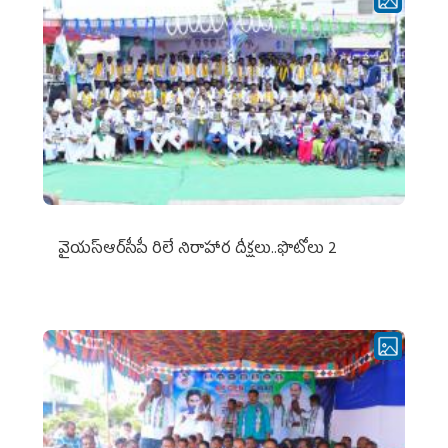
వైయ‌స్ఆర్‌సీపీ రిలే నిరాహార దీక్షలు..ఫొటోలు 2