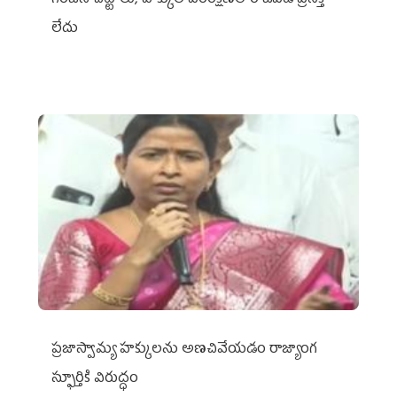
లేదు
ప్రజాస్వామ్య హక్కులను అణచివేయడం రాజ్యాంగ
స్ఫూర్తికి విరుద్ధం