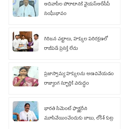
ఆదివాసీల పోరాటానికి వైయ‌స్ఆర్‌సీపీ
సంఘీభావం
గిరిజన చట్టాలు, హక్కుల పరిరక్షణలో
రాజీపడే ప్రసక్తే లేదు
ప్రజాస్వామ్య హక్కులను అణచివేయడం
రాజ్యాంగ స్ఫూర్తికి విరుద్ధం
భారతి సిమెంట్ ఫ్యాక్టరీని
మూసివేయించేందుకు బాబు, లోకేశ్ కుట్ర