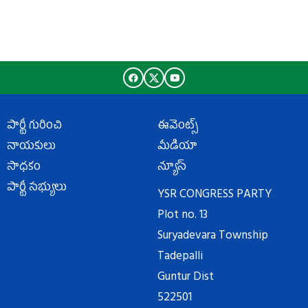
పార్టీ గురించి
ఈవెంట్స్
నాయకులు
మీడియా
సాధకం
న్యూస్
పార్టీ సభ్యులు
YSR CONGRESS PARTY
Plot no. 13
Suryadevara Township
Tadepalli
Guntur Dist
522501