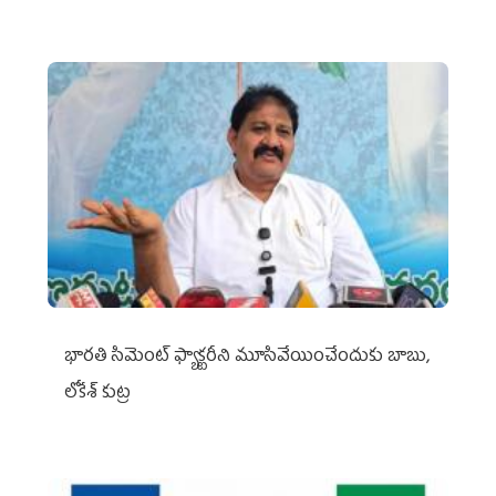
భారతి సిమెంట్ ఫ్యాక్టరీని మూసివేయించేందుకు బాబు,
లోకేశ్ కుట్ర