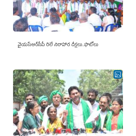
వైయ‌స్ఆర్‌సీపీ రిలే నిరాహార దీక్షలు..ఫొటోలు