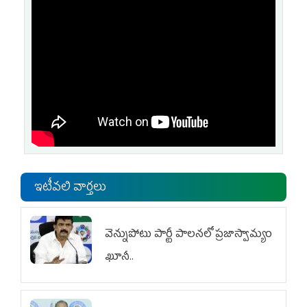
ఇటీవలి వార్తలు
వెన్నుపోటు పార్టీ పాలనలో ప్రజాస్వామ్యం
ఖూనీ..