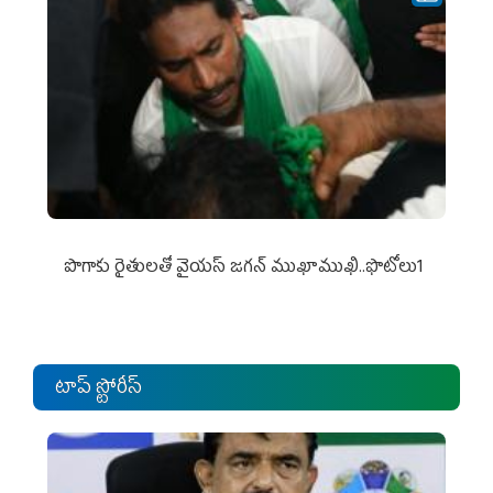
పొగాకు రైతుల‌తో వైయ‌స్ జ‌గ‌న్ ముఖాముఖి..ఫొటోలు1
టాప్ స్టోరీస్