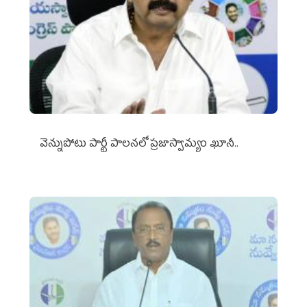
వెన్నుపోటు పార్టీ పాలనలో ప్రజాస్వామ్యం ఖూనీ..