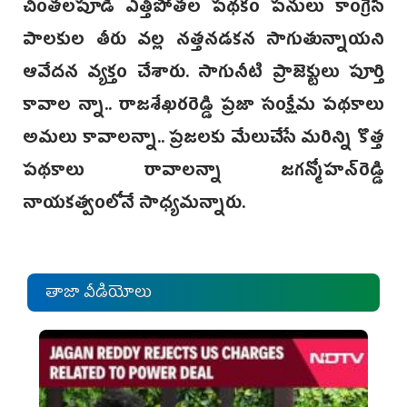
చింతలపూడి ఎత్తిపోతల పథకం పనులు కాంగ్రె‌స్
పాలకుల తీరు వల్ల నత్తనడకన సాగుతున్నాయని
ఆవేదన వ్యక్తం చేశారు.‌ సాగునీటి ప్రాజెక్టులు పూర్తి
కావాల న్నా.. రాజశేఖరరెడ్డి ప్రజా సంక్షేమ పథకాలు
అమలు కావాలన్నా.. ప్రజలకు మేలుచేసే మరిన్ని కొత్త
పథకాలు రావాలన్నా జగన్మోహన్‌రెడ్డి
నాయకత్వంలోనే సాధ్యమన్నారు.
తాజా వీడియోలు