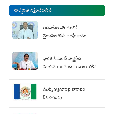
అత్యంత వీక్షించబడిన
ఆదివాసీల పోరాటానికి
వైయ‌స్ఆర్‌సీపీ సంఘీభావం
భారతి సిమెంట్ ఫ్యాక్టరీని
మూసివేయించేందుకు బాబు, లోకేశ్
కుట్ర
డీఎస్సీ అక్రమాలపై పోరాటం
కొనసాగింపు