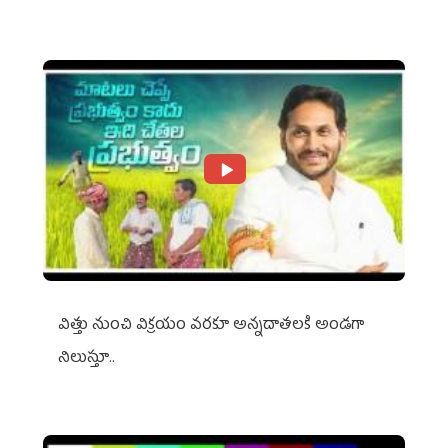
విత్తు నుంచి విక్రయం వరకూ అన్నదాతలకి అండగా
నిలుస్తూ..