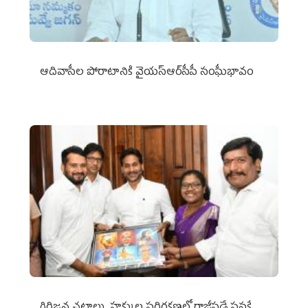
ఆదివాసీల పోరాటానికి వైయ‌స్ఆర్‌సీపీ సంఘీభావం
గిరిజన చట్టాలు, హక్కుల పరిరక్షణలో రాజీపడే ప్రసక్తే