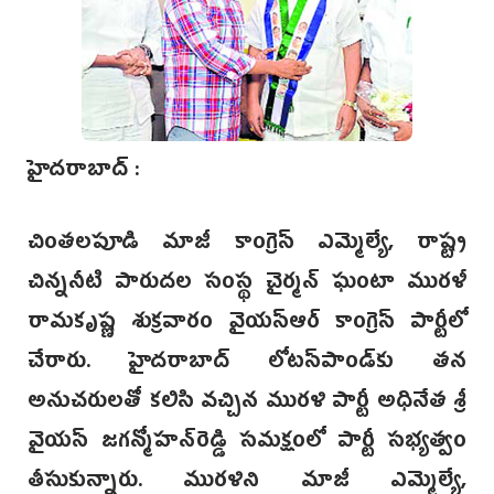
హైదరాబాద్ :
చింతలపూడి మాజీ కాంగ్రెస్ ఎమ్మెల్యే, రాష్ట్ర
చిన్ననీటి పారుదల సంస్థ చైర్మన్ ఘంటా మురళీ
రామకృష్ణ శుక్రవారం వైయస్ఆర్‌ కాంగ్రెస్ పార్టీలో
చేరారు. హైదరాబా‌ద్‌ లోటస్‌పాండ్‌కు తన
అనుచరులతో కలిసి వచ్చిన మురళి పార్టీ అధినేత శ్రీ
వైయస్ జగన్మోహన్‌రెడ్డి సమక్షంలో పార్టీ సభ్యత్వం
తీసుకున్నారు.‌ మురళిని మాజీ ఎమ్మెల్యే,