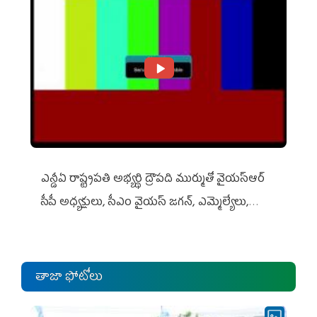
ఎన్డీఏ రాష్ట్ర‌ప‌తి అభ్య‌ర్థి ద్రౌప‌ది ముర్ముతో వైయ‌స్ఆర్
సీపీ అధ్య‌క్షులు, సీఎం వైయ‌స్ జ‌గ‌న్, ఎమ్మెల్యేలు,
ఎంపీల స‌మావేశం
తాజా ఫోటోలు