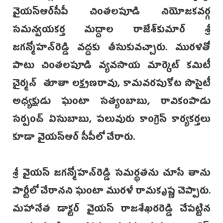
వైయస్ఆర్‌సీపీ చింతలపూడి నియోజకవర్గ
సమన్వయకర్త మద్దాల రాజేశ్‌కుమార్ శ్రీ
జగన్మోహన్‌రెడ్డి వద్దకు తీసుకువచ్చారు. మురళితో
పాటు చింతలపూడి వ్యవసాయ మార్కెట్ కమిటీ
చైర్మ‌న్‌ తూతా లక్ష్మణరావు, కామవరపుకోట సొసైటీ
అధ్యక్షుడు ఘంటా సత్యంబాబు, రావికంపాడు
సర్పంచ్ ఏసుబాబు, పలువురు కాంగ్రె‌స్ కార్యకర్తలు
కూడా వై‌యస్ఆర్‌ సీపీలో చేరారు.
శ్రీ వైయస్ జగన్మోహన్‌రెడ్డి సమర్థతను చూసే తాను
పార్టీలో చేరానని ఘంటా మురళీ రామకృష్ణ చెప్పారు.
మహానేత డాక్టర్‌ వైయస్ రాజశేఖరరెడ్డి చేపట్టిన