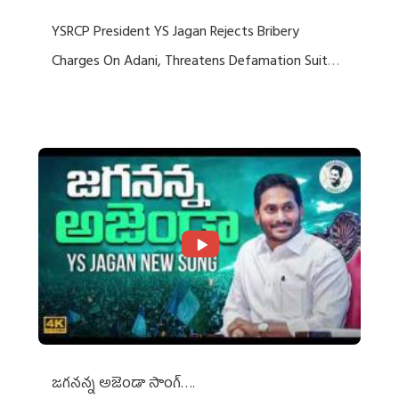
YSRCP President YS Jagan Rejects Bribery
Charges On Adani, Threatens Defamation Suit
Against Media Groups
జగనన్న అజెండా సాంగ్….