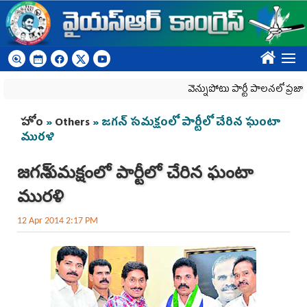
Skip to main content
????
వెన్నుపోటు పార్టీ పాలనలో ప్రజాస్వామ్య
You are here
హోం
»
Others
» జగన్‌ సమక్షంలో పార్టీలో చేరిన ఘంటా
మురళి
జగన్‌ సమక్షంలో పార్టీలో చేరిన ఘంటా
మురళి
12 Apr 2014 2:17 PM