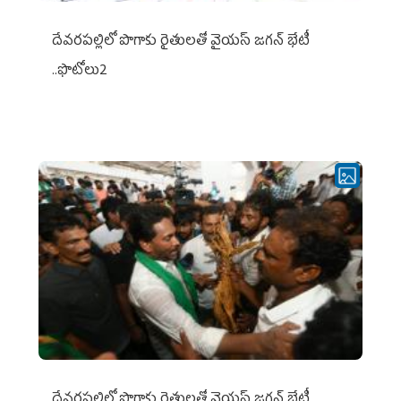
దేవరపల్లిలో పొగాకు రైతులతో వైయస్ జగన్ భేటీ
..ఫొటోలు2
దేవరపల్లిలో పొగాకు రైతులతో వైయస్ జగన్ భేటీ