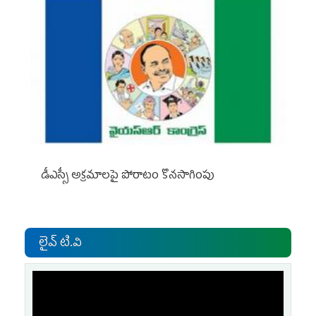
డీఎస్సీ అక్రమాలపై పోరాటం కొనసాగింపు
లైవ్ టి.వి