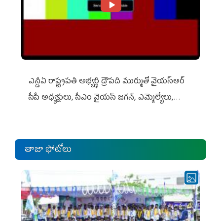
ఎన్డీఏ రాష్ట్ర‌ప‌తి అభ్య‌ర్థి ద్రౌప‌ది ముర్ముతో వైయ‌స్ఆర్
సీపీ అధ్య‌క్షులు, సీఎం వైయ‌స్ జ‌గ‌న్, ఎమ్మెల్యేలు,
ఎంపీల స‌మావేశం
తాజా ఫోటోలు