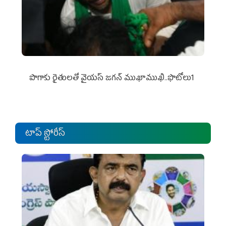
పొగాకు రైతుల‌తో వైయ‌స్ జ‌గ‌న్ ముఖాముఖి..ఫొటోలు1
టాప్ స్టోరీస్