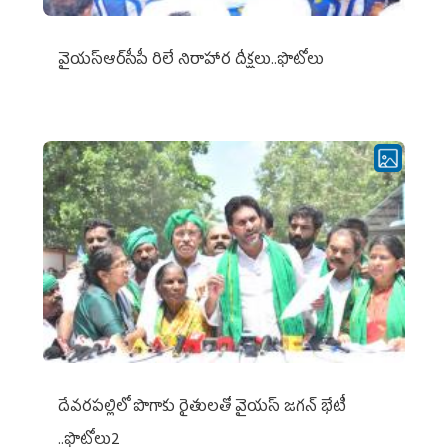
వైయ‌స్ఆర్‌సీపీ రిలే నిరాహార దీక్షలు..ఫొటోలు
దేవరపల్లిలో పొగాకు రైతులతో వైయస్ జగన్ భేటీ
..ఫొటోలు2