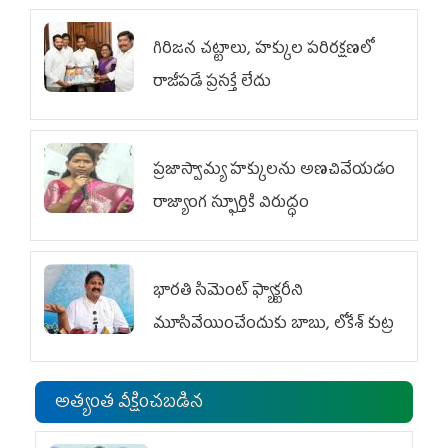
గిరిజన చట్టాలు, హక్కుల పరిరక్షణలో
రాజీపడే ప్రసక్తే లేదు
ప్రజాస్వామ్య హక్కులను అణచివేయడం
రాజ్యాంగ స్ఫూర్తికి విరుద్ధం
భారతి సిమెంట్ ఫ్యాక్టరీని
మూసివేయించేందుకు బాబు, లోకేశ్ కుట్ర
అత్యంత వీక్షించబడిన