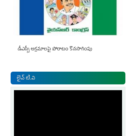
డీఎస్సీ అక్రమాలపై పోరాటం కొనసాగింపు
లైవ్ టి.వి