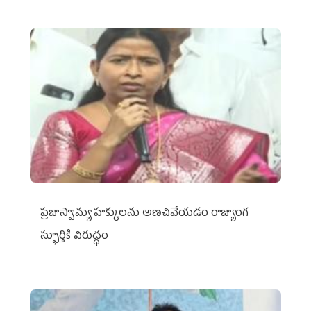
ప్రజాస్వామ్య హక్కులను అణచివేయడం రాజ్యాంగ
స్ఫూర్తికి విరుద్ధం