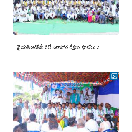
వైయ‌స్ఆర్‌సీపీ రిలే నిరాహార దీక్షలు..ఫొటోలు 2