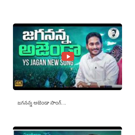
Against Media Groups
జగనన్న అజెండా సాంగ్….