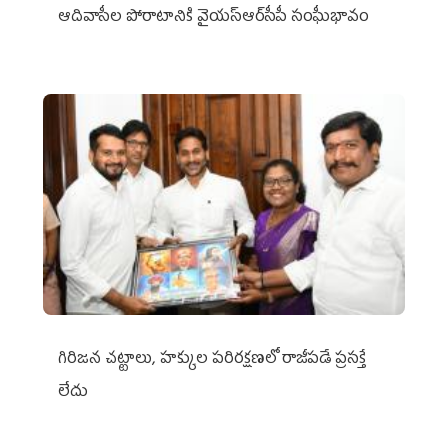
ఆదివాసీల పోరాటానికి వైయ‌స్ఆర్‌సీపీ సంఘీభావం
గిరిజన చట్టాలు, హక్కుల పరిరక్షణలో రాజీపడే ప్రసక్తే
లేదు