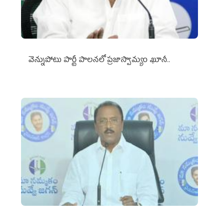
వెన్నుపోటు పార్టీ పాలనలో ప్రజాస్వామ్యం ఖూనీ..