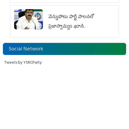
వెన్నుపోటు పార్టీ పాలనలో
ప్రజాస్వామ్యం ఖూనీ..
Social Network
Tweets by YSRCParty