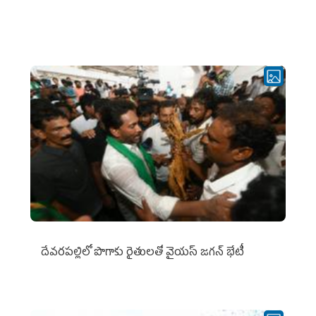
దేవరపల్లిలో పొగాకు రైతులతో వైయస్ జగన్ భేటీ