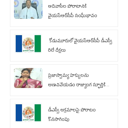
ఆదివాసీల పోరాటానికి
వైయ‌స్ఆర్‌సీపీ సంఘీభావం
కోడుమూరులో వైయ‌స్ఆర్‌సీపీ డీఎస్సీ
రిలే దీక్షలు
ప్రజాస్వామ్య హక్కులను
అణచివేయడం రాజ్యాంగ స్ఫూర్తికి
విరుద్ధం
డీఎస్సీ అక్రమాలపై పోరాటం
కొనసాగింపు