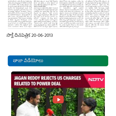
సాక్షి దినపత్రిక 20-06-2013
తాజా వీడియోలు