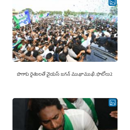
పొగాకు రైతుల‌తో వైయ‌స్ జ‌గ‌న్ ముఖాముఖి..ఫొటోలు2