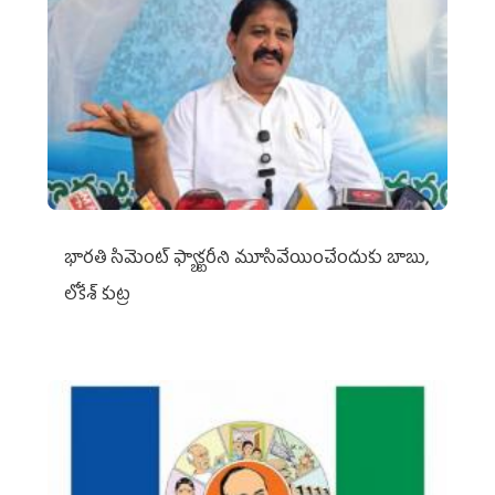
భారతి సిమెంట్ ఫ్యాక్టరీని మూసివేయించేందుకు బాబు,
లోకేశ్ కుట్ర