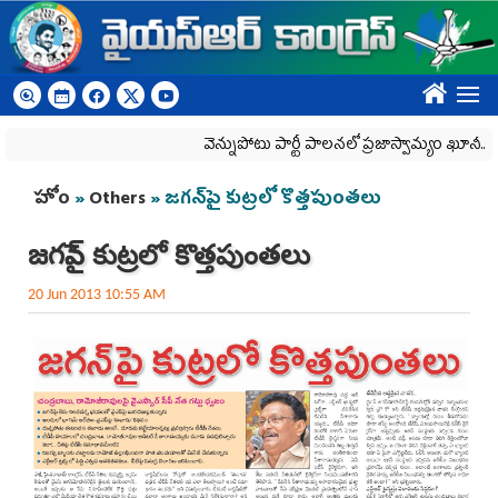
Skip to main content
????
వెన్నుపోటు పార్టీ పాలనలో ప్రజాస్వామ్యం ఖూనీ..
You are here
హోం
»
Others
» జగన్‌పై కుట్రలో కొత్తపుంతలు
జగన్‌పై కుట్రలో కొత్తపుంతలు
20 Jun 2013 10:55 AM