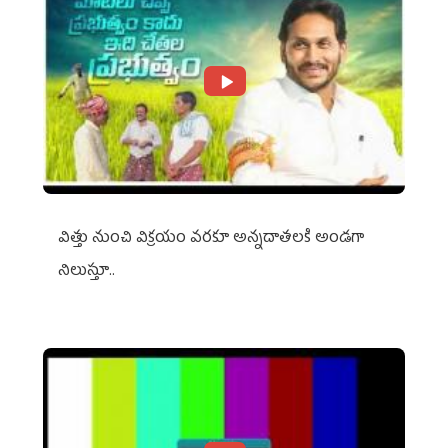
విత్తు నుంచి విక్రయం వరకూ అన్నదాతలకి అండగా
నిలుస్తూ..