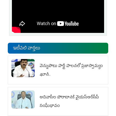
ఇటీవలి వార్తలు
వెన్నుపోటు పార్టీ పాలనలో ప్రజాస్వామ్యం
ఖూనీ..
ఆదివాసీల పోరాటానికి వైయ‌స్ఆర్‌సీపీ
సంఘీభావం