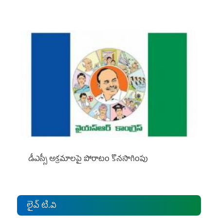
డీఎస్సీ అక్రమాలపై పోరాటం కొనసాగింపు
లైవ్ టి.వి