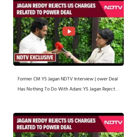
Former CM YS Jagan NDTV Interview | ower Deal
Has Nothing To Do With Adani: YS Jagan Rejects
US Charges