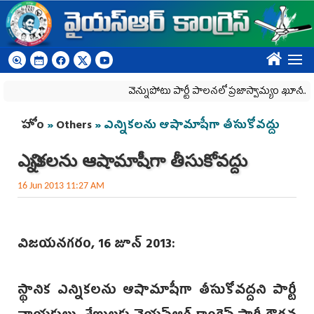
Skip to main content
????
వెన్నుపోటు పార్టీ పాలనలో ప్రజాస్వామ్యం ఖూనీ..
ఆ
You are here
హోం
»
Others
» ఎన్నికలను ఆషామాషీగా తీసుకోవద్దు
ఎన్నికలను ఆషామాషీగా తీసుకోవద్దు
16 Jun 2013 11:27 AM
విజయనగరం, 16 జూన్‌ 2013:
స్థానిక ఎన్నికలను ఆషామాషీగా తీసుకోవద్దని పార్టీ