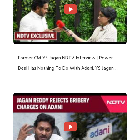
Former CM YS Jagan NDTV Interview | Power
Deal Has Nothing To Do With Adani: YS Jagan
Rejects US Charges