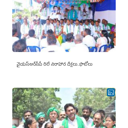
వైయ‌స్ఆర్‌సీపీ రిలే నిరాహార దీక్షలు..ఫొటోలు