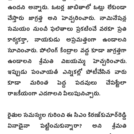
ఉందని అన్నారు. ఓటర్ల జాబితాలో ఓట్లు లేకుండా
చేస్తారు జాగ్రత్త అని హెచ్చరించారు. నామినేషన్ల
సమయం నుంచీ ఫలితాలు ప్రకటించే వరకూ ప్రతి
కార్యకర్తా, నాయకుడు అప్రమత్తంగా ఉండాలని
సూచించారు. పోలింగ్ కేంద్రాల వద్ద కూడా జాగ్రత్తగా
ఉండాలని ‌శ్రీమతి విజయమ్మ హెచ్చరించారు.
ఇప్పుడు పంచాయతీ ఎన్నికల్లో పోటీచేసిన వారు
కూడా మరింత పెద్ద పదవులు చేపట్టేలా
రాజకీయంగా ఎదగాలని పిలుపునిచ్చారు.
రైతుల సమస్యల గురించి ఈ సిఎం కిరణ్‌కుమార్‌రెడ్డి
ఏనాడైనా పట్టించుకున్నారా? అని శ్రీమతి