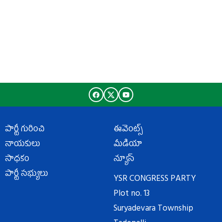
పార్టీ గురించి
ఈవెంట్స్
నాయకులు
మీడియా
సాధకం
న్యూస్
పార్టీ సభ్యులు
YSR CONGRESS PARTY
Plot no. 13
Suryadevara Township