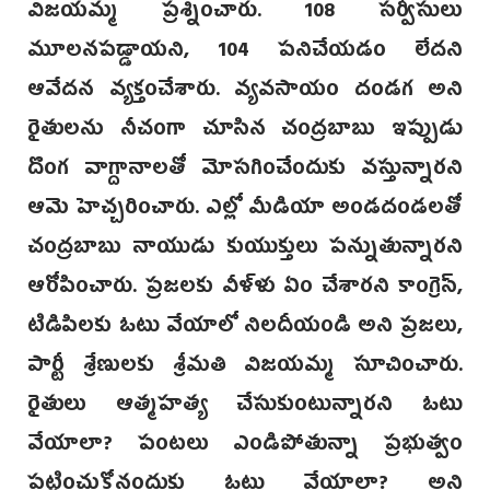
విజయమ్మ ప్రశ్నించారు. 108 సర్వీసులు
మూలనపడ్డాయని, 104 పనిచేయడం లేదని
ఆవేదన వ్యక్తంచేశారు. వ్యవసాయం దండగ అని
రైతులను నీచంగా చూసిన చంద్రబాబు ఇప్పుడు
దొంగ వాగ్దానాలతో మోసగించేందుకు వస్తున్నారని
ఆమె హెచ్చరించారు. ఎల్లో మీడియా అండదండలతో
చంద్రబాబు నాయుడు కుయుక్తులు పన్నుతున్నారని
ఆరోపించారు. ప్రజలకు వీళ్ళు ఏం చేశారని కాంగ్రెస్,
టిడిపిలకు ఓటు వేయాలో నిలదీయండి అని ప్రజ‌లు,
పార్టీ శ్రేణులకు శ్రీమతి విజయమ్మ సూచించారు.
రైతులు ఆత్మహత్య చేసుకుంటున్నారని ఓటు
వేయాలా? పంటలు ఎండిపోతున్నా ప్రభుత్వం
పట్టించుకోనందుకు ఓటు వేయాలా? అని