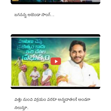
జగనన్న అజెండా సాంగ్….
విత్తు నుంచి విక్రయం వరకూ అన్నదాతలకి అండగా
నిలుస్తూ..