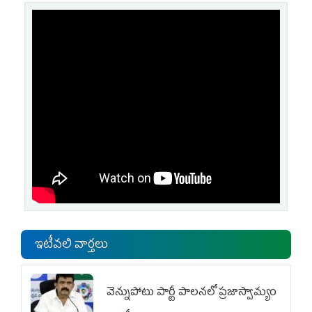
ఇటీవలి వార్తలు
వెన్నుపోటు పార్టీ పాలనలో ప్రజాస్వామ్యం