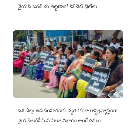
వైయ‌స్ జగన్‌ ను తిట్టడానికే కేబినెట్‌ భేటీలు
దిశ బిల్లు ఉపసంహరణకు వ్యతిరేకంగా రాష్ట్రవ్యాప్తంగా
వైయ‌స్ఆర్‌సీపీ మహిళా విభాగం ఆందోళనలు