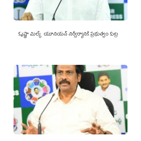
కృష్ణా మిల్క్‌ యూనియన్‌ నిర్వీర్యానికి ప్రభుత్వం కుట్ర