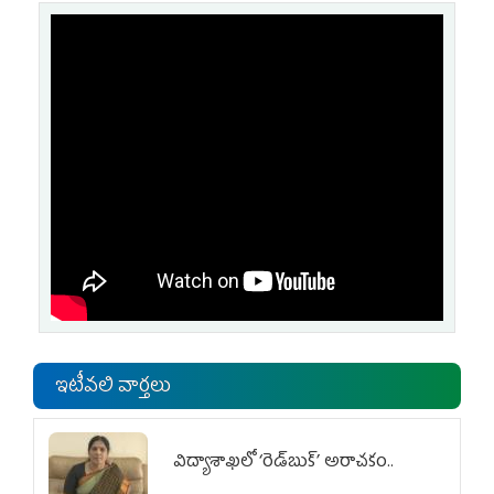
ఇటీవలి వార్తలు
విద్యాశాఖలో ‘రెడ్‌బుక్’ అరాచకం..