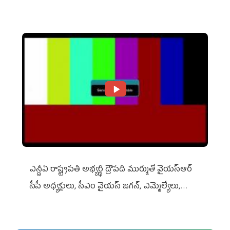
ఎన్డీఏ రాష్ట్ర‌ప‌తి అభ్య‌ర్థి ద్రౌప‌ది ముర్ముతో వైయ‌స్ఆర్
సీపీ అధ్య‌క్షులు, సీఎం వైయ‌స్ జ‌గ‌న్, ఎమ్మెల్యేలు,
ఎంపీల స‌మావేశం