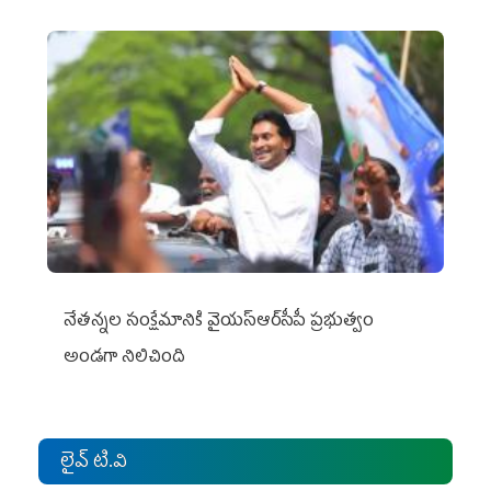
నేతన్నల సంక్షేమానికి వైయ‌స్ఆర్‌సీపీ ప్రభుత్వం
అండగా నిలిచింది
లైవ్ టి.వి