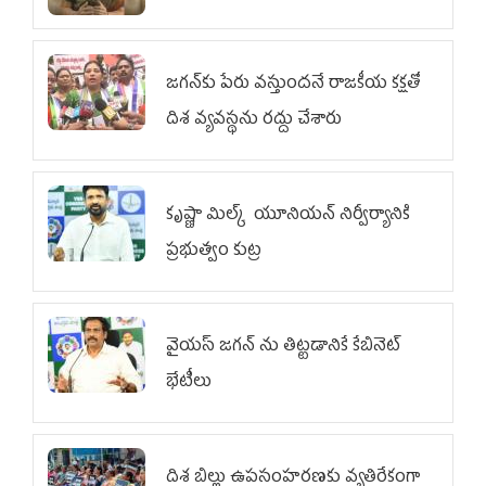
జగన్‌కు పేరు వస్తుందనే రాజకీయ కక్షతో
దిశ వ్య‌వ‌స్థ‌ను రద్దు చేశారు
కృష్ణా మిల్క్‌ యూనియన్‌ నిర్వీర్యానికి
ప్రభుత్వం కుట్ర
వైయ‌స్ జగన్‌ ను తిట్టడానికే కేబినెట్‌
భేటీలు
దిశ బిల్లు ఉపసంహరణకు వ్యతిరేకంగా