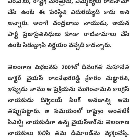
ఎం‌‌.పి.లు, రాష్ట్ర మంత్రులు, ఎమ్మెల్యేలు రాజీనామా
చేసి ఉంటే ఈ పరిస్థితి ఎదురయ్యేది కాదు అని
అన్నారు. అలాగే చంద్రబాబు నాయుడు, ఆయన
పార్టీ ప్రజాప్రతినిధులు కూడా రాజీనామాలు చేసి
ఉంటే సిడబ్ల్యుసి నిర్ణయం వచ్చేది కాదన్నారు.‌
తెలంగాణ విభజనకు 2001లో దివంగత మహానేత
డాక్టర్‌ వైయస్‌ రాజశేఖరరెడ్డి శ్రీకారం చుట్టారని,
ఇప్పుడు తాము ఆ ప్రక్రియను ముగించామని కాంగ్రెస్‌
నాయకుడు దిగ్విజయ్‌ సింగ్ ‌అనడాన్ని ఆమె
తప్పుపట్టారు. ఆ సమయంలో రాష్ట్రం అంతటికీ
సిఎల్పీ నాయకుడిగా ఉన్న వైయస్ఆర్‌ను తెలంగాణ
నాయకులు కలిసి తమ డిమాండ్‌ను వ్యక్తంచేస్తే..