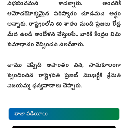
విభజించమని కాదన్నారు. అందరికీ
ఆమోదయోగ్యమైన పరిష్కారం చూడమని అర్థం
అన్నారు. రాష్ట్రంలోని 60 శాతం మంది ప్రజలు రోడ్ల
మీద ఉండి ఆందోళన చేస్తుంటే.. వారికి కేంద్రం ఏమి
సమాధానం చెప్పిందని నిలదీశారు.
తాము చెప్పేది ఆసాంతం విని, సానుకూలంగా
స్పందించిన రాష్ట్రపతి ప్రణబ్‌ ముఖర్జీకి శ్రీమతి
విజయమ్మ ధన్యవాదాలు చెప్పారు.
తాజా వీడియోలు