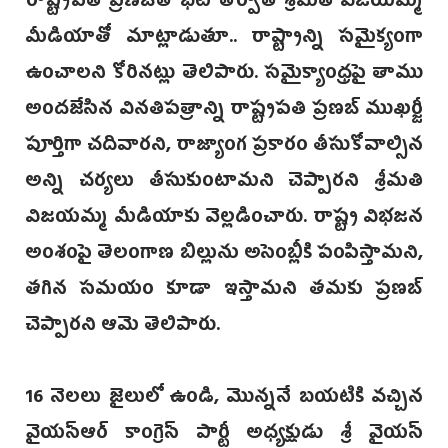
రాష్ట్రపతి ప్రణబ్‌తో భేటి తర్వాత శ్రీమతి విజయమ్మ
మీడియాతో మాట్లాడుతూ.. రాష్ట్రాన్ని సమైక్యంగా
ఉంచాలని కోరినట్లు తెలిపారు. సమైక్యాంధ్రపై తాము
అందజేసిన వినతిపత్రాన్ని రాష్ట్రపతి ప్రణబ్‌ ముఖర్జీ
పూర్తిగా చదివారని, రాజ్యాంగ ప్రకారం తీసుకోవాల్సిన
అన్ని చర్యలు తీసుకుంటామని చెప్పారని శ్రీమతి
విజయమ్మ మీడియాకు వెల్లడించారు. రాష్ట్ర విభజన
అంశంపై తెలంగాణ బిల్లును అసెంబ్లీకి పంపిస్తామని,
తగిన సమయం కూడా ఇస్తామని తమకు ప్రణబ్‌
చెప్పారని ఆమె తెలిపారు.
16 నెలలు జైలులో ఉండి, మొన్ననే బయటికి వచ్చిన
వైయస్ఆర్ కాంగ్రెస్ పార్టీ అ‌ధ్యక్షుడు శ్రీ వైయస్