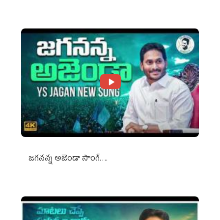
జగనన్న అజెండా సాంగ్….