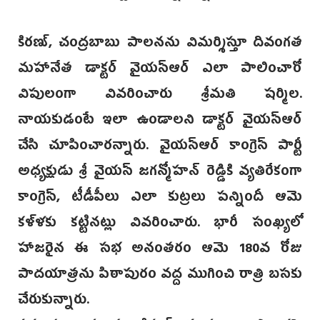
కిరణ్, చంద్రబాబు పాలనను విమర్శిస్తూ దివంగత
మహానేత డాక్టర్ వైయస్ఆర్ ఎలా పాలించారో
విపులంగా వివరించారు శ్రీమతి షర్మిల.
నాయకుడంటే ఇలా ఉండాలని డాక్టర్ వైయస్ఆర్
చేసి చూపించారన్నారు. వైయస్ఆర్ కాంగ్రెస్ పార్టీ
అధ్యక్షుడు శ్రీ వైయస్ జగన్మోహన్ రెడ్డికి వ్యతిరేకంగా
కాంగ్రెస్, టీడీపీలు ఎలా కుట్రలు పన్నిందీ ఆమె
కళ్ళకు కట్టినట్లు వివరించారు. భారీ సంఖ్యలో
హాజరైన ఈ సభ అనంతరం ఆమె 180వ రోజు
పాదయాత్రను పిఠాపురం వద్ద ముగించి రాత్రి బసకు
చేరుకున్నారు.