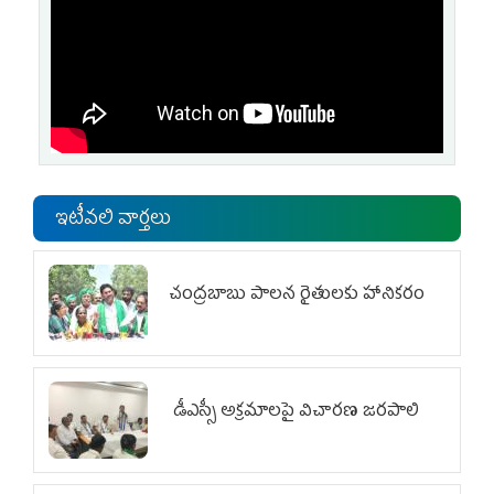
ఇటీవలి వార్తలు
చంద్రబాబు పాలన రైతులకు హానికరం
డీఎస్సీ అక్రమాలపై విచారణ జరపాలి