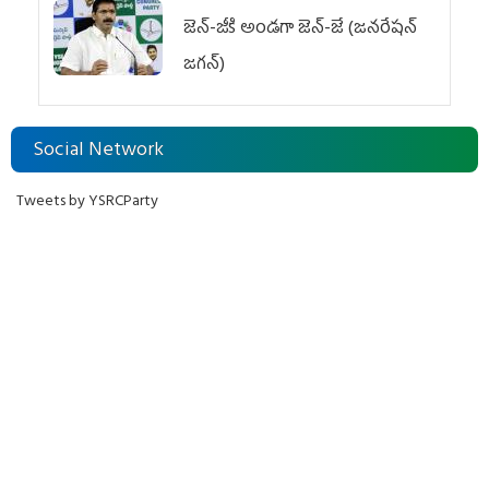
జెన్‌-జీకి అండగా జెన్‌-జే (జనరేషన్
జగన్)
Social Network
Tweets by YSRCParty