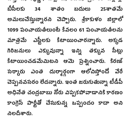
బీసీలకు 34 శాతం బదులు 25శాతమే
అమలుచేస్తున్నారని చెప్పారు. శ్రీకాకుళం జిల్లాలో
1099 పంచాయతీలుంటే కేవలం 61 పంచాయతీలను
మాత్రమే ఎస్టీలకు కేటాయించారన్నారు. అక్కడ
గిరిజనులు ఎక్కువున్నా ఇన్ని తక్కువ సీట్లు
కేటాయించడమేమిటని ఆమె ప్రశ్నించారు. కిరణ్
సర్కారు ఎంత దుర్మార్గంగా ఆలోచిస్తోందో వేరే
చెప్పనవసరం లేదన్నారు. ఇంత జరుగుతున్నా టీడీపీ
అధినేత చంద్రబాబు నోరు విప్పకపోవాడానికి కారణం
కాంగ్రెస్ పార్టీతో చేసుకున్న ఒప్పందం కాదా అని
నిలదీశారు.