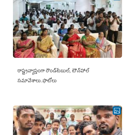
రాష్ట్రవ్యాప్తంగా రౌండ్‌టేబుల్‌, టౌన్‌హాల్‌
సమావేశాలు..ఫొటోలు