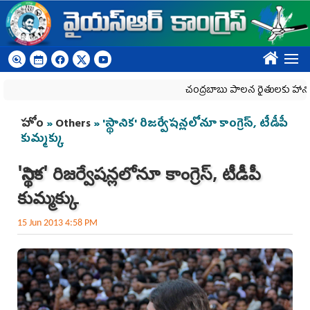
Skip to main content
????
చంద్రబాబు పాలన రైతులకు హానికరం
You are here
హోం
»
Others
» 'స్థానిక' రిజర్వేషన్లలోనూ కాంగ్రెస్, టీడీపీ
కుమ్మక్కు
'స్థానిక' రిజర్వేషన్లలోనూ కాంగ్రెస్, టీడీపీ
కుమ్మక్కు
15 Jun 2013 4:58 PM