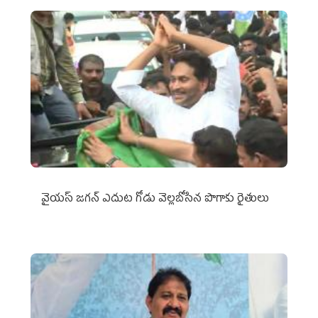
వైయ‌స్‌ జగన్ ఎదుట గోడు వెల్లబోసిన పొగాకు రైతులు