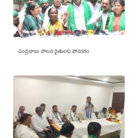
చంద్రబాబు పాలన రైతులకు హానికరం