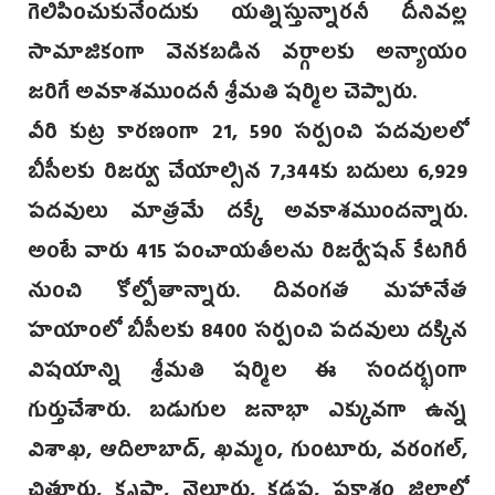
గెలిపించుకునేందుకు యత్నిస్తున్నారనీ దీనివల్ల
సామాజికంగా వెనకబడిన వర్గాలకు అన్యాయం
జరిగే అవకాశముందనీ శ్రీమతి షర్మిల చెప్పారు.
వీరి కుట్ర కారణంగా 21, 590 సర్పంచి పదవులలో
బీసీలకు రిజర్వు చేయాల్సిన 7,344కు బదులు 6,929
పదవులు మాత్రమే దక్కే అవకాశముందన్నారు.
అంటే వారు 415 పంచాయతీలను రిజర్వేషన్ కేటగిరీ
నుంచి కోల్పోతాన్నారు. దివంగత మహానేత
హయాంలో బీసీలకు 8400 సర్పంచి పదవులు దక్కిన
విషయాన్ని శ్రీమతి షర్మిల ఈ సందర్భంగా
గుర్తుచేశారు. బడుగుల జనాభా ఎక్కువగా ఉన్న
విశాఖ, ఆదిలాబాద్, ఖమ్మం, గుంటూరు, వరంగల్,
చిత్తూరు, కృష్ణా, నెల్లూరు, కడప, ప్రకాశం జిల్లాల్లో