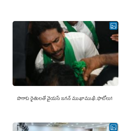
పొగాకు రైతుల‌తో వైయ‌స్ జ‌గ‌న్ ముఖాముఖి..ఫొటోలు1