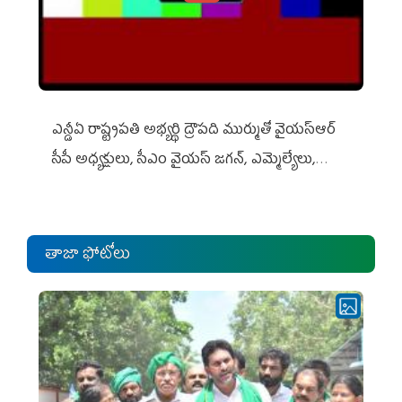
ఎన్డీఏ రాష్ట్ర‌ప‌తి అభ్య‌ర్థి ద్రౌప‌ది ముర్ముతో వైయ‌స్ఆర్
సీపీ అధ్య‌క్షులు, సీఎం వైయ‌స్ జ‌గ‌న్, ఎమ్మెల్యేలు,
ఎంపీల స‌మావేశం
తాజా ఫోటోలు