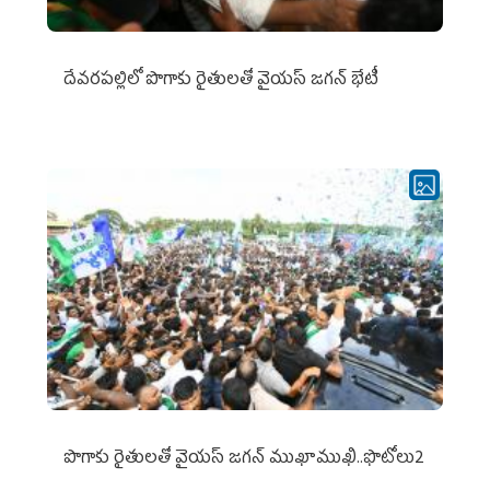
దేవరపల్లిలో పొగాకు రైతులతో వైయస్ జగన్ భేటీ
పొగాకు రైతుల‌తో వైయ‌స్ జ‌గ‌న్ ముఖాముఖి..ఫొటోలు2