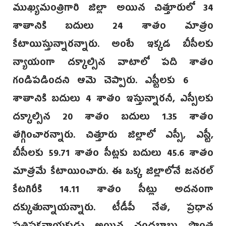
ముఖ్యమంత్రిగారి జిల్లా అయిన చిత్తూరులో 34
శాతానికి బదులు 24 శాతం మాత్రం
కేటాయిస్తున్నారన్నారు. అంటే ఇక్కడ బీసీలకు
న్యాయంగా దక్కాల్సిన వాటాలో పది శాతం
గండిపడిందని ఆమె చెప్పారు. ఎస్టీలకు 6
శాతానికి బదులు 4 శాతం ఇస్తున్నారనీ, ఎస్సీలకు
దక్కాల్సిన 20 శాతం బదులు 1.35 శాతం
తగ్గించారన్నారు. చిత్తూరు జిల్లాలో ఎస్సీ, ఎస్టీ,
బీసీలకు 59.71 శాతం సీట్లకు బదులు 45.6 శాతం
మాత్రమే కేటాయించారు. ఈ ఒక్క జిల్లాలోనే జనరల్
కేటగిరీకి 14.11 శాతం సీట్లు అదనంగా
దక్కుతున్నాయన్నారు. టీడీపీ నేత, ప్రధాన