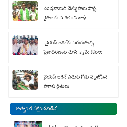
చంద్రబాబుది వెన్నుపోటు పార్టీ...
రైతులకు మిగిలింది బాధే
వైయ‌స్ జగన్‌కు పెరుగుతున్న
ప్రజాదరణను చూసి అక్రమ కేసులు
వైయ‌స్‌ జగన్ ఎదుట గోడు వెల్లబోసిన
పొగాకు రైతులు
అత్యంత వీక్షించబడిన