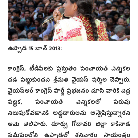
ఉప్పాడ 15 జూన్ 2013:
కాంగ్రెస్, టీడీపీలకు ప్రస్తుతం పంచాయతీ ఎన్నికల
దడ పట్టుకుందని శ్రీమతి వైయస్ షర్మిల చెప్పారు.
వైయస్ఆర్ కాంగ్రెస్ పార్టీ ప్రభజనం చూసి వారికి నిద్ర
పట్టక, పంచాయతీ ఎన్నికలలో పరువు
నిలుపుకోవడానికి అడ్డదారులను అన్వేషిస్తున్నారని
ఆమె తెలిపారు. తూర్పు గోదావరి జిల్లా కాకినాడ
సమీపంలోని ఉప్పాడలో శనివారం సాయంత్రం