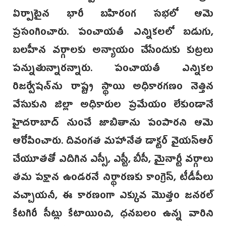
ఏర్పాటైన భారీ బహిరంగ సభలో ఆమె
ప్రసంగించారు. పంచాయతీ ఎన్నికలలో బడుగు,
బలహీన వర్గాలకు అన్యాయం చేసేందుకు కుట్రలు
పన్నుతున్నారన్నారు. పంచాయతీ ఎన్నికల
రిజర్వేషన్‌ను రాష్ట్ర స్థాయి అధికారగణం నెత్తిన
వేసుకుని జిల్లా అధికారుల ప్రమేయం లేకుండానే
హైదరాబాద్ నుంచే జాబితాను పంపారని ఆమె
ఆరోపించారు. దివంగత మహానేత డాక్టర్ వైయస్ఆర్
చేయూతతో ఎదిగిన ఎస్సీ, ఎస్టీ, బీసీ, మైనార్టీ వర్గాలు
తమ పక్షాన ఉండరనే నిర్థారణకు కాంగ్రెస్, టీడీపీలు
వచ్చాయనీ, ఈ కారణంగా ఎక్కువ మొత్తం జనరల్
కేటగిరీ సీట్లు కేటాయించి, ధనబలం ఉన్న వారిని