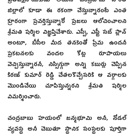
ప్రతిపక్షనాయకుడు అయిన చంద్రబాబు సొంత
జిల్లాలో కూడా ఈ రకంగా చేస్తున్నారంటే ఎంత
క్రూరంగా ప్రవర్తిస్తున్నారో ప్రజలు ఆలోచించాలని
శ్రీమతి షర్మిల విజ్ఞప్తిచేశారు. ఎస్సీ, ఎస్టీ సబ్ ప్లాన్
అంటూ, బీసీల మీద తనకెంతో ప్రేమ ఉందనీ
ప్రకటనలకు వందల కోట్ల రూపాయలు
వెచ్చిస్తున్నారనీ, నిస్సిగ్గుగా అన్ని కబుర్లు చెప్పిన
కిరణ్ కుమార్ రెడ్డి చేతలకొచ్చేసరికి ఆ వర్గాలకు
మొండిచేయి చూపిస్తున్నరని శ్రీమతి షర్మిల
విమర్శించారు.
చంద్రబాబు హయంలో జన్మభూమి అనీ, నోడల్
వ్యవస్థ అనీ చెబుతూ స్థానిక సంస్థలకు పూర్తిగా