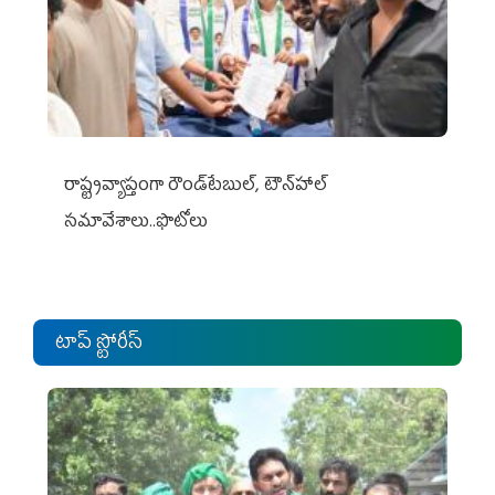
రాష్ట్రవ్యాప్తంగా రౌండ్‌టేబుల్‌, టౌన్‌హాల్‌
సమావేశాలు..ఫొటోలు
టాప్ స్టోరీస్