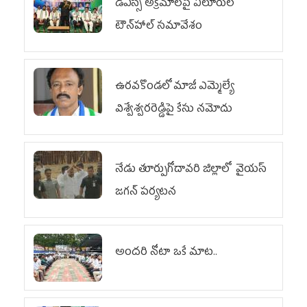
డీఎస్సీ అక్రమాలపై ఏలూరులో
టౌన్‌హాల్ సమావేశం
ఉరవకొండలో మాజీ ఎమ్మెల్యే
విశ్వేశ్వరరెడ్డిపై కేసు న‌మోదు
నేడు తూర్పుగోదావరి జిల్లాలో వైయస్‌
జగన్‌ పర్యటన
అందరి నోటా ఒకే మాట..