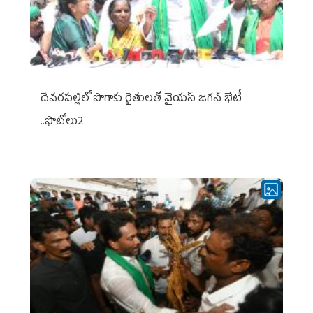
దేవరపల్లిలో పొగాకు రైతులతో వైయస్ జగన్ భేటీ
..ఫొటోలు2