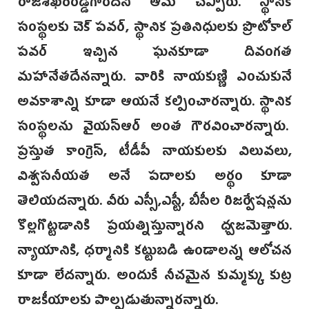
రాజశేఖరరెడ్డిగారిదని ఆమె చెప్పారు. స్థానిక
సంస్థలకు చెక్ పవర్, స్థానిక ప్రతినిధులకు ప్రొటోకాల్
పవర్ ఇచ్చిన ఘనకూడా దివంగత
మహానేతదేనన్నారు. వారికి నాయకుణ్ణి ఎంచుకునే
అవకాశాన్ని కూడా ఆయనే కల్పించారన్నారు. స్థానిక
సంస్థలను వైయస్ఆర్ అంత గౌరవించారన్నారు.
ప్రస్తుత కాంగ్రెస్, టీడీపీ నాయకులకు విలువలు,
విశ్వసనీయత అనే పదాలకు అర్థం కూడా
తెలియదన్నారు. వీరు ఎస్సీ,ఎస్టీ, బీసీల రిజర్వేషన్లను
కొల్లగొట్టడానికి ప్రయత్నిస్తున్నారని ధ్వజమెత్తారు.
న్యాయానికి, ధర్మానికి కట్టుబడి ఉండాలన్న ఆలోచన
కూడా లేదన్నారు. అందుకే నీచమైన కుమ్మక్కు కుట్ర
రాజకీయాలకు పాల్పడుతున్నారన్నారు.