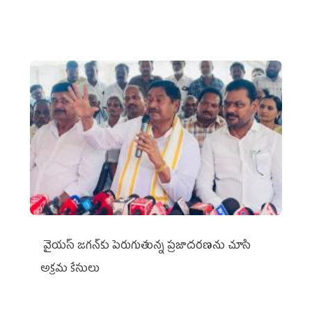
వైయ‌స్ జగన్‌కు పెరుగుతున్న ప్రజాదరణను చూసి
అక్రమ కేసులు