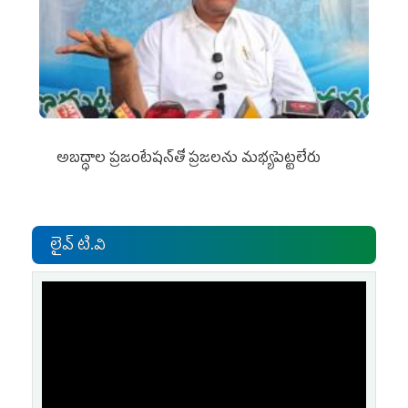
అబద్ధాల ప్రజంటేషన్‌తో ప్రజలను మభ్యపెట్టలేరు
లైవ్ టి.వి