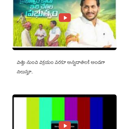
విత్తు నుంచి విక్రయం వరకూ అన్నదాతలకి అండగా
నిలుస్తూ..