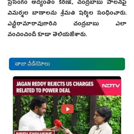
ప్రసంగం ఆద్యంతం కిరణ్, చంద్రబాబు పాలనపై
విమర్శల బాణాలను శ్రీమతి షర్మిల సంధించారు.
ఎన్టీరామారావుగారిని చంద్రబాబు ఎలా
వంచించిందీ కూడా తెలియజేశారు.
తాజా వీడియోలు