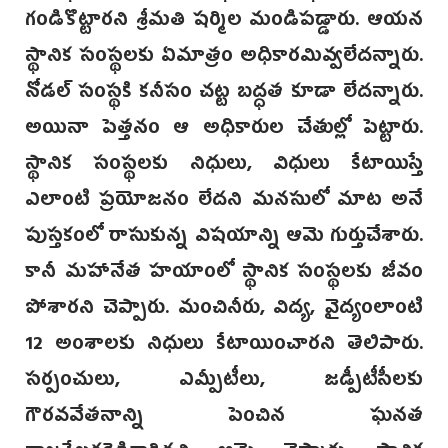
గండికొట్టారని శ్రీమతి షర్మిల మండిపడ్డారు. ఆయన
స్థానిక సంస్థలకు ఏమాత్రం అధికారమివ్వలేదన్నారు.
నోడల్ సంస్థకి కనీసం చట్ట బద్ధత కూడా లేదన్నారు.
అయినా పెత్తనం ఆ అధికారుల చేతుల్లో పెట్టారు.
స్థానిక సంస్థలకు నిధులు, విధులు కేటాయిస్తే
ఎలాంటి ప్రయోజనం లేదని మనసులో మాట అనే
పుస్తకంలో రాసుకున్న విషయాన్ని ఆమె గుర్తుచేశారు.
కానీ మహానేత హయాంలో స్థానిక సంస్థలకు జీవం
పోశారని చెప్పారు. మంచినీరు, విద్య, వైద్యంలాంటి
12 అంశాలకు నిధులు కేటాయించారని తెలిపారు.
సర్పంచులు, ఎమ్పీటీలు, జడ్పీటీసీలకు
గౌరవవేతనాన్ని పెంచిన ఘనత