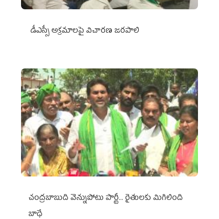
డీఎస్సీ అక్రమాలపై విచారణ జరపాలి
చంద్రబాబుది వెన్నుపోటు పార్టీ... రైతులకు మిగిలింది
బాధే