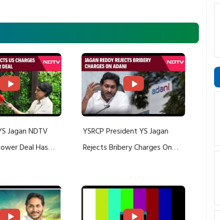
YS Jagan NDTV
YSRCP President YS Jagan
 Power Deal Has
Rejects Bribery Charges On
Do With Adani: YS
Adani, Threatens Defamation
ts US Charges
Suit Against Media Groups