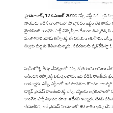
హైదరాబాద్‌, 12 డిసెంబర్‌ 2012:
ఎస్సీ, ఎస్టీ సబ్‌ ప్లాన్
నాయుడు ఆడిన దొంగాటలో పాల్గొనడం ఇష్టం లేకే తాము శ
వైయస్‌ఆర్ కాంగ్రె‌స్‌ పార్టీ ఎమ్మెల్సీలు దేశాయి తిప్పారెడ
మంగళవారంనాడు తిప్పారెడ్డి ‌ఈ విషయం తెలిపారు. ఎస్సీ
బిల్లుకు మద్దతు తెలిపామన్నారు. సవరణలను వ్యతిరేకిస్తూ 
సుప్రీంకోర్టు తీర్పు నేపథ్యంలో ఎస్సీ వర్గీకరణను అమలు
ఆడిందని తిప్పారెడ్డి విమర్శించారు. ఇది టిడిపి రాజకీ
కాదన్నారు. ఎస్సీ, ఎస్టీలలో అసమానతలు తొలగించాలన్నది బ
డాక్టర్ వైయస్‌ రాజశేఖరరెడ్డి ఎస్సీ, ఎస్టీలను అగ్రకులాల
కాంగ్రెస్‌ పార్టీ విధానం కూడా అదేనని అన్నారు. టిడిపి ప
చేయలేదని, అదే వైయస్ హయాంలో 90 శాతం ఖర్చు చే‌సిన విషయ