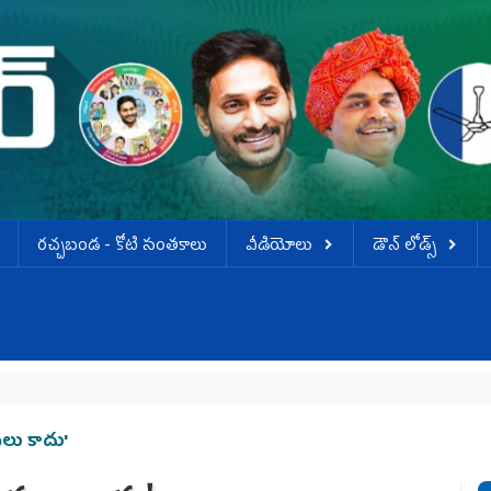
ర‌చ్చ‌బండ‌ - కోటి సంత‌కాలు
వీడియోలు
డౌన్ లోడ్స్
లు కాదు'