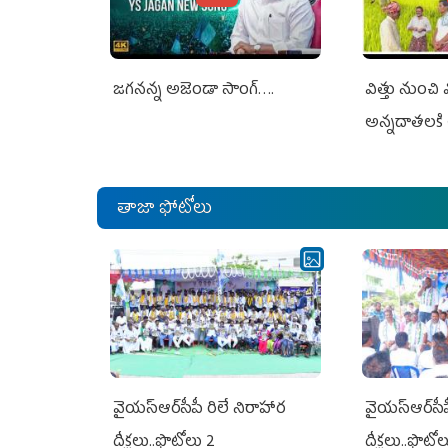
జగనన్న అజెండా సాంగ్….
విత్తు నుంచి
అన్నదాతలకి 
తాజా ఫోటోలు
వైయ‌స్ఆర్‌సీపీ రిలే నిరాహార
వైయ‌స్ఆర్‌సీ
దీక్షలు..ఫొటోలు 2
దీక్షలు..ఫొటో