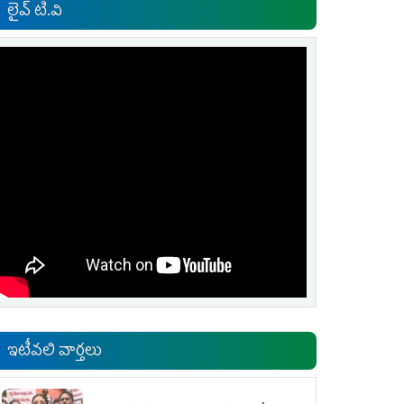
లైవ్ టి.వి
ఇటీవలి వార్తలు