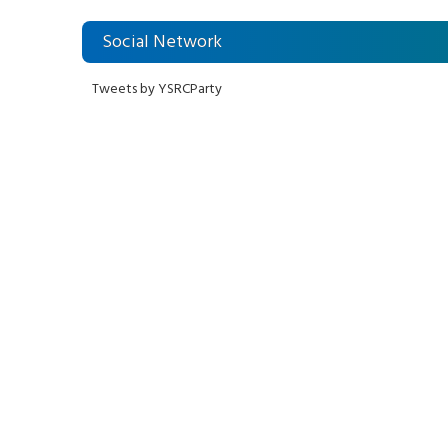
ఆందోళనలు
Social Network
Tweets by YSRCParty