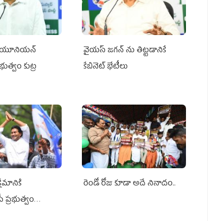
్‌ యూనియన్‌
వైయ‌స్ జగన్‌ ను తిట్టడానికే
ప్రభుత్వం కుట్ర
కేబినెట్‌ భేటీలు
ేమానికి
రెండో రోజు కూడా అదే నినాదం..
ీ ప్రభుత్వం
ింది