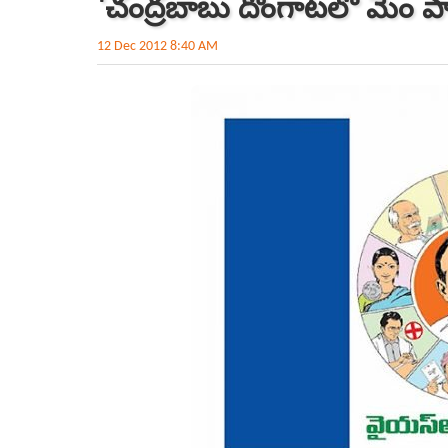
'చంద్రబాబు దొంగాటలో మేం ప
12 Dec 2012 8:40 AM