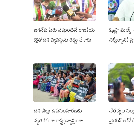
జగన్‌కు పేరు వస్తుందనే రాజకీయ
కృష్ణా మిల్క
కక్షతో దిశ వ్య‌వ‌స్థ‌ను రద్దు చేశారు
నిర్వీర్యానికి 
దిశ బిల్లు ఉపసంహరణకు
నేతన్నల సంక్ష
వ్యతిరేకంగా రాష్ట్రవ్యాప్తంగా
వైయ‌స్ఆర్‌సీప
వైయ‌స్ఆర్‌సీపీ మహిళా విభాగం
అండగా నిలిచ