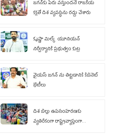
జగన్‌కు పేరు వస్తుందనే రాజకీయ
కక్షతో దిశ వ్య‌వ‌స్థ‌ను రద్దు చేశారు
కృష్ణా మిల్క్‌ యూనియన్‌
నిర్వీర్యానికి ప్రభుత్వం కుట్ర
వైయ‌స్ జగన్‌ ను తిట్టడానికే కేబినెట్‌
భేటీలు
దిశ బిల్లు ఉపసంహరణకు
వ్యతిరేకంగా రాష్ట్రవ్యాప్తంగా
వైయ‌స్ఆర్‌సీపీ మహిళా విభాగం