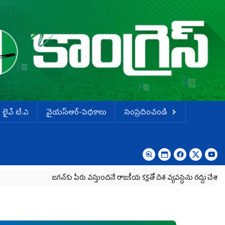
లైవ్ టి.వి
వైయస్ఆర్-పథకాలు
సంప్రదించండి
జగన్‌కు పేరు వస్తుందనే రాజకీయ కక్షతో దిశ వ్య‌వ‌స్థ‌ను రద్దు చేశారు
కృష్ణ