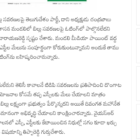
‌ బిల్లు సవరణలపై తెలుగుదేశం పార్టీ, దాని అధ్యక్షుడు చంద్రబాబు
ాసన మండలిలో బిల్లు సవరణలపై ఓటింగ్‌లో పాల్గొనలేదని
్డి, సి.నారాయణరెడ్డి స్పష్టం చేశారు. మండలి మీడియా పాయింట్ వద్ద
, ఎస్టీల మేలును సంపూర్ణంగా కోరుకుంటున్నామని అందుకే తాము
ఓటింగ్‌ను బహిష్కరించామన్నారు.
 చేయలేమని తెలిసీ కావాలనే టిడిపి సవరణలను ప్రతిపాదించి దొంగాట
య ప్రయోజనాల కోసమే తప్ప ఎస్సీలకు మేలు చేయాలని మాత్రం
ిల్లు లక్ష్యంగా ప్రభుత్వం పేర్కొన్నదని అయితే దివంగత‌ మహానేత
తో సమానంగా అభివృద్ధి చేయాలని కాంక్షించారన్నారు. వైయస్‌ఆర్‌
రిపాలనలో ఎస్సీ, ఎస్టీలకు కేటాయించిన నిధుల్లో సగం కూడా ఖర్చు
ాన్ని తిప్పారెడ్డి గుర్తుచేశారు.