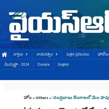
Skip to main content
వార్తలు
నాయకత్వం
పత్రికా ప్రకటనలు
ఫోటోలు
మేనిఫెస్టో - 2024
Donate
English
You are here
హోం
»
Others
» 'చంద్రబాబు దొంగాటలో మేం పావు