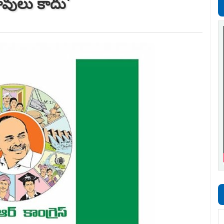
ావులు కాదు'