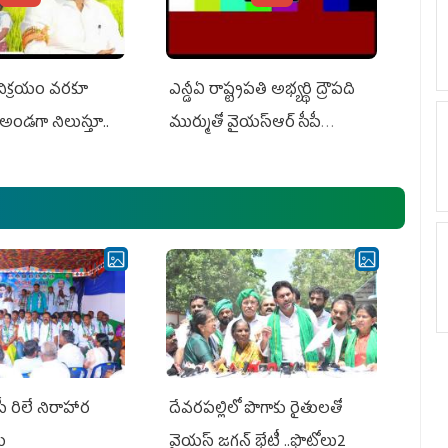
 విక్రయం వరకూ
ఎన్డీఏ రాష్ట్ర‌ప‌తి అభ్య‌ర్థి ద్రౌప‌ది
అండగా నిలుస్తూ..
ముర్ముతో వైయ‌స్ఆర్ సీపీ
అధ్య‌క్షులు, సీఎం వైయ‌స్ జ‌గ‌న్,
ఎమ్మెల్యేలు, ఎంపీల స‌మావేశం
పీ రిలే నిరాహార
దేవరపల్లిలో పొగాకు రైతులతో
లు
వైయస్ జగన్ భేటీ ..ఫొటోలు2