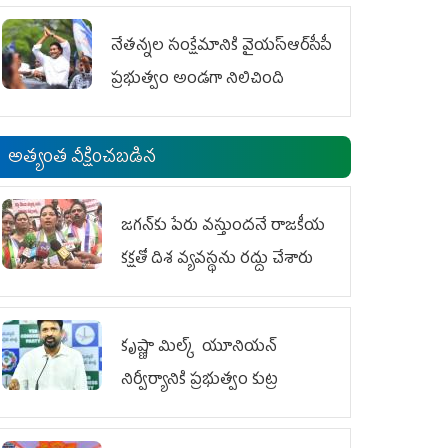
ఆందోళనలు
నేతన్నల సంక్షేమానికి వైయ‌స్ఆర్‌సీపీ
ప్రభుత్వం అండగా నిలిచింది
అత్యంత వీక్షించబడిన
జగన్‌కు పేరు వస్తుందనే రాజకీయ
కక్షతో దిశ వ్య‌వ‌స్థ‌ను రద్దు చేశారు
కృష్ణా మిల్క్‌ యూనియన్‌
నిర్వీర్యానికి ప్రభుత్వం కుట్ర