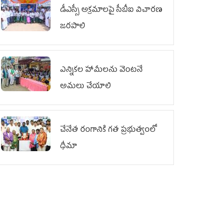
డీఎస్సీ అక్రమాలపై సీబీఐ విచారణ
జరపాలి
ఎన్నికల హామీలను వెంటనే
అమలు చేయాలి
చేనేత రంగానికి గత ప్రభుత్వంలో
ధీమా