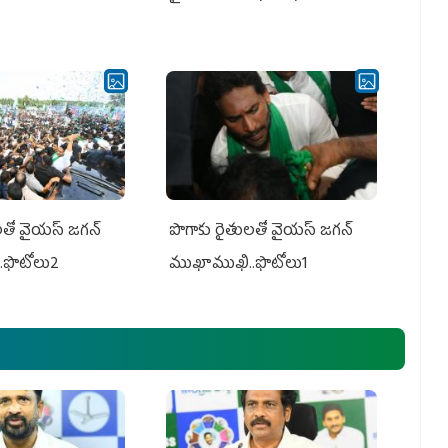
తో వైయ‌స్ జ‌గ‌న్
పొగాకు రైతుల‌తో వైయ‌స్ జ‌గ‌న్
.ఫొటోలు2
ముఖాముఖి..ఫొటోలు1