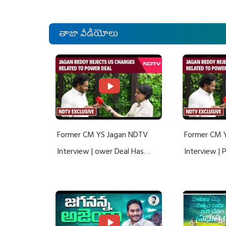
తాజా వీడియోలు
Former CM YS Jagan NDTV
Former CM 
Interview | ower Deal Has
Interview |
Nothing To Do With Adani: YS
Nothing To 
Jagan Rejects US Charges
Jagan Rejec