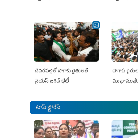
దేవరపల్లిలో పొగాకు రైతులతో
పొగాకు రైతుల‌
వైయస్ జగన్ భేటీ
ముఖాముఖి.
టాప్ స్టోరీస్