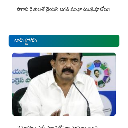
పొగాకు రైతుల‌తో వైయ‌స్ జ‌గ‌న్ ముఖాముఖి..ఫొటోలు1
టాప్ స్టోరీస్