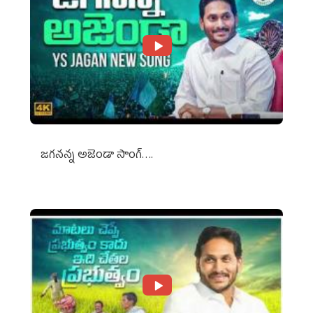
జగనన్న అజెండా సాంగ్….