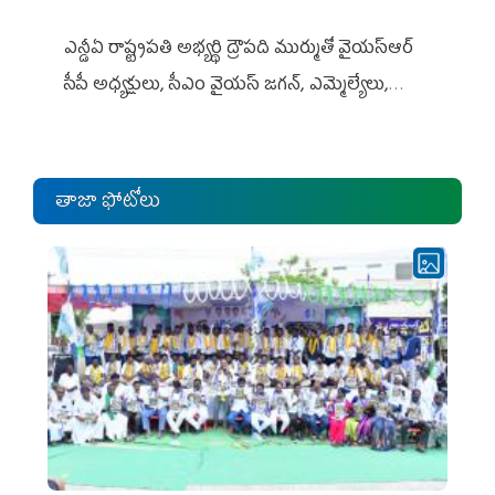
ఎన్డీఏ రాష్ట్ర‌ప‌తి అభ్య‌ర్థి ద్రౌప‌ది ముర్ముతో వైయ‌స్ఆర్
సీపీ అధ్య‌క్షులు, సీఎం వైయ‌స్ జ‌గ‌న్, ఎమ్మెల్యేలు,
ఎంపీల స‌మావేశం
తాజా ఫోటోలు