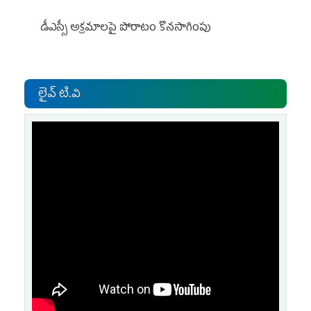
డీఎస్సీ అక్రమాలపై పోరాటం కొనసాగింపు
లైవ్ టి.వి