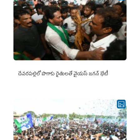
దేవరపల్లిలో పొగాకు రైతులతో వైయస్ జగన్ భేటీ