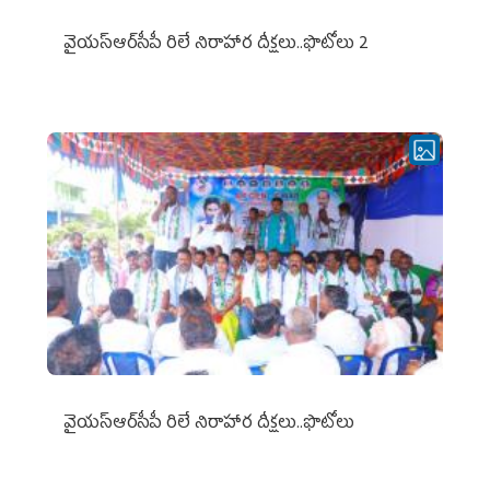
వైయ‌స్ఆర్‌సీపీ రిలే నిరాహార దీక్షలు..ఫొటోలు 2
వైయ‌స్ఆర్‌సీపీ రిలే నిరాహార దీక్షలు..ఫొటోలు