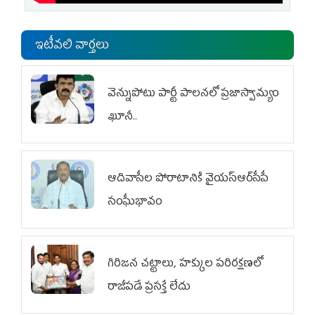
ఇటీవలి వార్తలు
వెన్నుపోటు పార్టీ పాలనలో ప్రజాస్వామ్యం
ఖూనీ..
ఆదివాసీల పోరాటానికి వైయ‌స్ఆర్‌సీపీ
సంఘీభావం
గిరిజన చట్టాలు, హక్కుల పరిరక్షణలో
రాజీపడే ప్రసక్తే లేదు