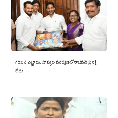
గిరిజన చట్టాలు, హక్కుల పరిరక్షణలో రాజీపడే ప్రసక్తే
లేదు