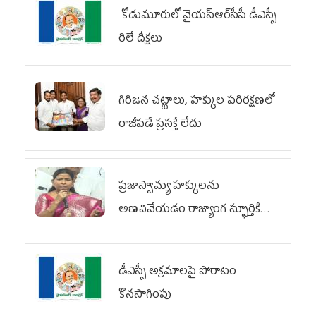
కోడుమూరులో వైయ‌స్ఆర్‌సీపీ డీఎస్సీ
రిలే దీక్షలు
గిరిజన చట్టాలు, హక్కుల పరిరక్షణలో
రాజీపడే ప్రసక్తే లేదు
ప్రజాస్వామ్య హక్కులను
అణచివేయడం రాజ్యాంగ స్ఫూర్తికి
విరుద్ధం
డీఎస్సీ అక్రమాలపై పోరాటం
కొనసాగింపు