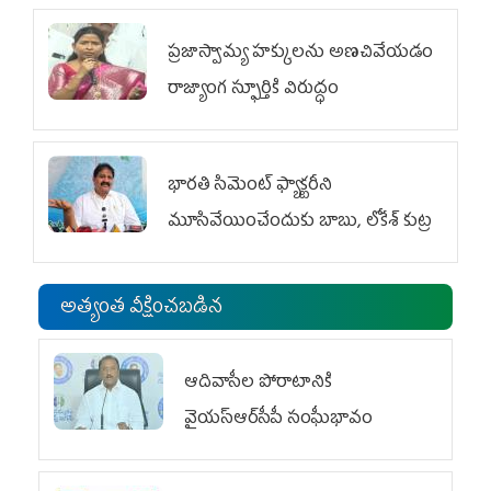
ప్రజాస్వామ్య హక్కులను అణచివేయడం
రాజ్యాంగ స్ఫూర్తికి విరుద్ధం
భారతి సిమెంట్ ఫ్యాక్టరీని
మూసివేయించేందుకు బాబు, లోకేశ్ కుట్ర
అత్యంత వీక్షించబడిన
ఆదివాసీల పోరాటానికి
వైయ‌స్ఆర్‌సీపీ సంఘీభావం