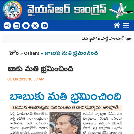
Skip to main content
????
వెన్నుపోటు పార్టీ పాలనలో ప్రజాస్వామ్యం
You are here
హోం
»
Others
» బాబుకు మతి భ్రమించింది
బాబుకు మతి భ్రమించింది
01 Jun 2013 10:59 AM