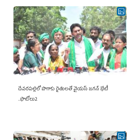
దేవరపల్లిలో పొగాకు రైతులతో వైయస్ జగన్ భేటీ
..ఫొటోలు2