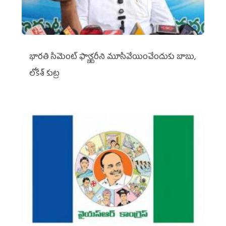
భారతి సిమెంట్ ఫ్యాక్టరీని మూసివేయించేందుకు బాబు,
లోకేశ్ కుట్ర