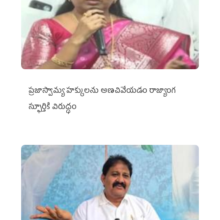
ప్రజాస్వామ్య హక్కులను అణచివేయడం రాజ్యాంగ
స్ఫూర్తికి విరుద్ధం