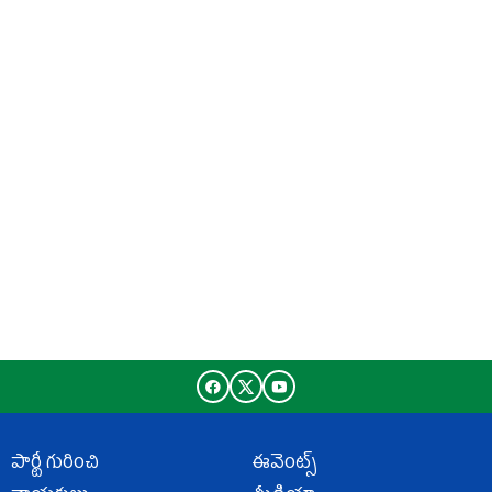
పార్టీ గురించి
ఈవెంట్స్