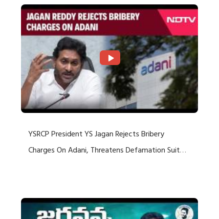
YSRCP President YS Jagan Rejects Bribery
Charges On Adani, Threatens Defamation Suit
Against Media Groups