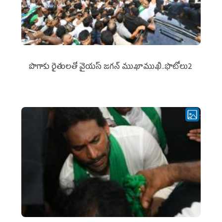
పొగాకు రైతుల‌తో వైయ‌స్ జ‌గ‌న్ ముఖాముఖి..ఫొటోలు2