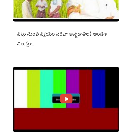
విత్తు నుంచి విక్రయం వరకూ అన్నదాతలకి అండగా
నిలుస్తూ..