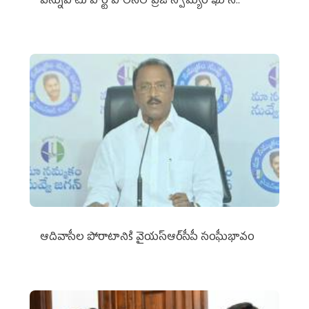
వెన్నుపోటు పార్టీ పాలనలో ప్రజాస్వామ్యం ఖూనీ..
ఆదివాసీల పోరాటానికి వైయ‌స్ఆర్‌సీపీ సంఘీభావం