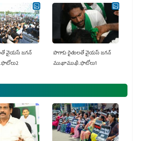
తో వైయ‌స్ జ‌గ‌న్
పొగాకు రైతుల‌తో వైయ‌స్ జ‌గ‌న్
.ఫొటోలు2
ముఖాముఖి..ఫొటోలు1