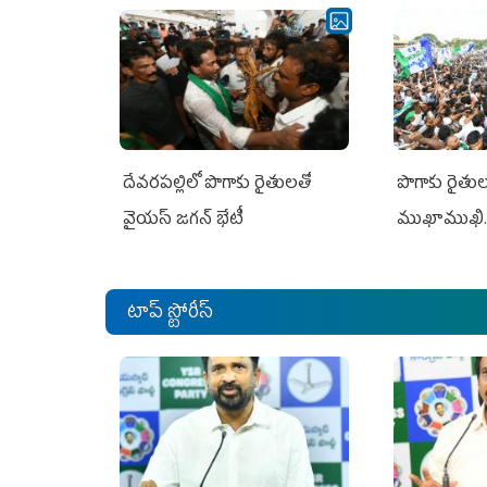
దేవరపల్లిలో పొగాకు రైతులతో
పొగాకు రైతుల‌
వైయస్ జగన్ భేటీ
ముఖాముఖి.
టాప్ స్టోరీస్