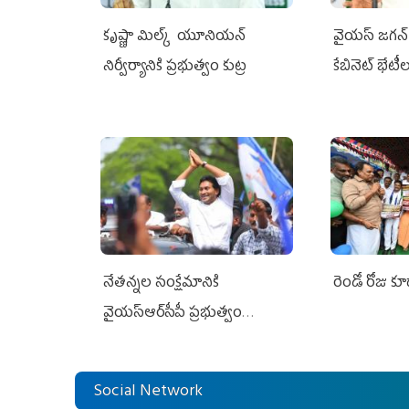
కృష్ణా మిల్క్‌ యూనియన్‌
వైయ‌స్ జగన్‌ 
నిర్వీర్యానికి ప్రభుత్వం కుట్ర
కేబినెట్‌ భేటీ
నేతన్నల సంక్షేమానికి
రెండో రోజు క
వైయ‌స్ఆర్‌సీపీ ప్రభుత్వం
అండగా నిలిచింది
Social Network