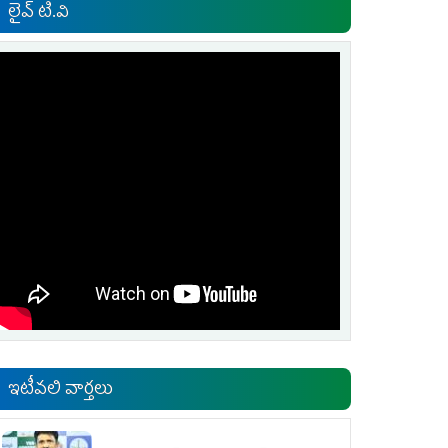
లైవ్ టి.వి
ఇటీవలి వార్తలు