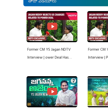
తాజా వీడియోలు
Former CM YS Jagan NDTV
Former CM 
Interview | ower Deal Has
Interview |
Nothing To Do With Adani: YS
Nothing To 
Jagan Rejects US Charges
Jagan Rejec