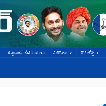
ర‌చ్చ‌బండ‌ - కోటి సంత‌కాలు
వీడియోలు
డౌన్ లోడ్స్
కృ