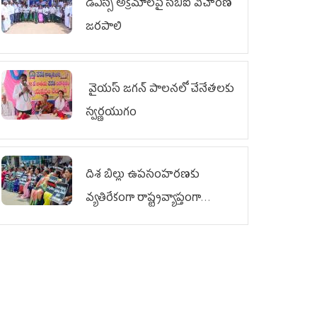
డీఎస్సీ అక్రమాలపై సీబీఐ విచారణ
జరపాలి
వైయ‌స్ జగన్ పాలనలో చేనేతలకు
స్వర్ణయుగం
దిశ బిల్లు ఉపసంహరణకు
వ్యతిరేకంగా రాష్ట్రవ్యాప్తంగా
వైయ‌స్ఆర్‌సీపీ మహిళా విభాగం
ఆందోళనలు