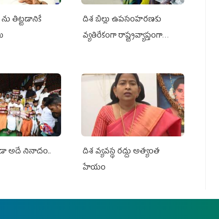
ను తిట్టడానికే
దిశ బిల్లు ఉపసంహరణకు
లు
వ్యతిరేకంగా రాష్ట్రవ్యాప్తంగా
వైయ‌స్ఆర్‌సీపీ మహిళా విభాగం
ఆందోళనలు
ూడా అదే నినాదం..
దిశ వ్యవస్థ రద్దు అత్యంత
హేయం