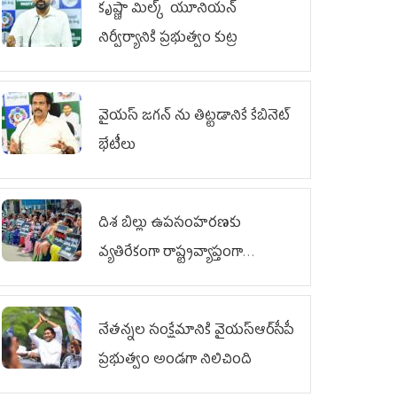
కృష్ణా మిల్క్‌ యూనియన్‌
నిర్వీర్యానికి ప్రభుత్వం కుట్ర
వైయ‌స్ జగన్‌ ను తిట్టడానికే కేబినెట్‌
భేటీలు
దిశ బిల్లు ఉపసంహరణకు
వ్యతిరేకంగా రాష్ట్రవ్యాప్తంగా
వైయ‌స్ఆర్‌సీపీ మహిళా విభాగం
ఆందోళనలు
నేతన్నల సంక్షేమానికి వైయ‌స్ఆర్‌సీపీ
ప్రభుత్వం అండగా నిలిచింది