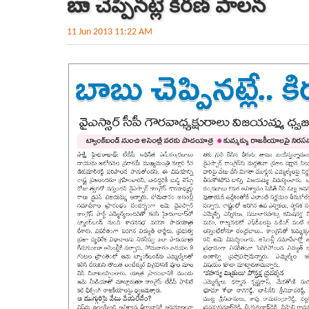
బాబు చెప్పినట్లే కిరణ్ పాలన
11 Jun 2013 11:22 AM