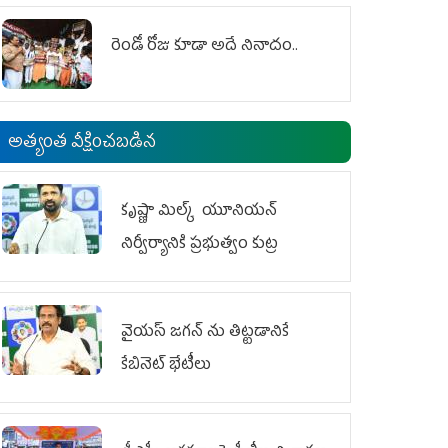
రెండో రోజు కూడా అదే నినాదం..
అత్యంత వీక్షించబడిన
కృష్ణా మిల్క్‌ యూనియన్‌
నిర్వీర్యానికి ప్రభుత్వం కుట్ర
వైయ‌స్ జగన్‌ ను తిట్టడానికే
కేబినెట్‌ భేటీలు