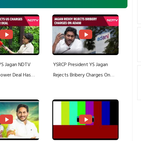
YS Jagan NDTV
YSRCP President YS Jagan
 Power Deal Has
Rejects Bribery Charges On
Do With Adani: YS
Adani, Threatens Defamation
ts US Charges
Suit Against Media Groups