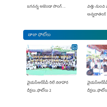
జగనన్న అజెండా సాంగ్….
విత్తు నుంచి
అన్నదాతలకి 
తాజా ఫోటోలు
వైయ‌స్ఆర్‌సీపీ రిలే నిరాహార
వైయ‌స్ఆర్‌సీ
దీక్షలు..ఫొటోలు 2
దీక్షలు..ఫొటో