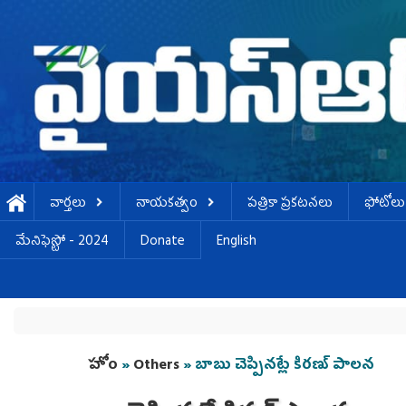
Skip to main content
వార్తలు
నాయకత్వం
పత్రికా ప్రకటనలు
ఫోటోలు
మేనిఫెస్టో - 2024
Donate
English
You are here
హోం
»
Others
» బాబు చెప్పినట్లే కిరణ్ పాలన