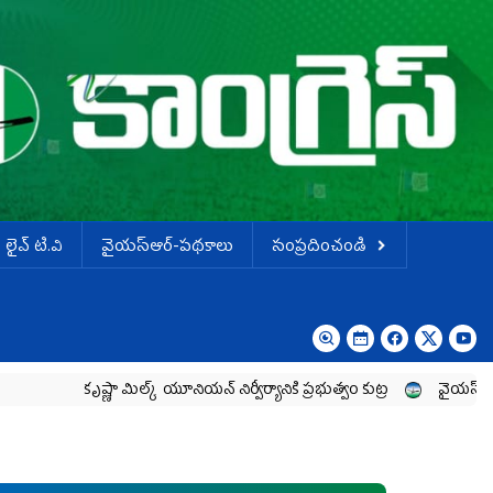
లైవ్ టి.వి
వైయస్ఆర్-పథకాలు
సంప్రదించండి
ష్ణా మిల్క్‌ యూనియన్‌ నిర్వీర్యానికి ప్రభుత్వం కుట్ర
వైయ‌స్ జగన్‌ ను తిట్టడానిక