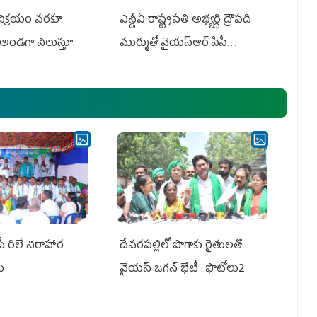
 విక్రయం వరకూ
ఎన్డీఏ రాష్ట్ర‌ప‌తి అభ్య‌ర్థి ద్రౌప‌ది
అండగా నిలుస్తూ..
ముర్ముతో వైయ‌స్ఆర్ సీపీ
అధ్య‌క్షులు, సీఎం వైయ‌స్ జ‌గ‌న్,
ఎమ్మెల్యేలు, ఎంపీల స‌మావేశం
పీ రిలే నిరాహార
దేవరపల్లిలో పొగాకు రైతులతో
లు
వైయస్ జగన్ భేటీ ..ఫొటోలు2