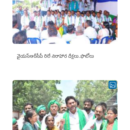
వైయ‌స్ఆర్‌సీపీ రిలే నిరాహార దీక్షలు..ఫొటోలు