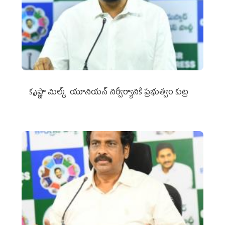
కృష్ణా మిల్క్‌ యూనియన్‌ నిర్వీర్యానికి ప్రభుత్వం కుట్ర