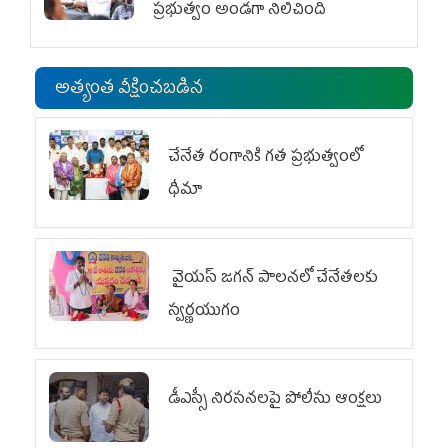
ప్రభుత్వం అండగా నిలిచింది
అత్యంత వీక్షించబడిన
చేనేత రంగానికి గత ప్రభుత్వంలో
ధీమా
వైయ‌స్ జగన్ పాలనలో చేనేతలకు
స్వర్ణయుగం
డీఎస్సీ నిరసనలపై పోలీసు ఆంక్షలు