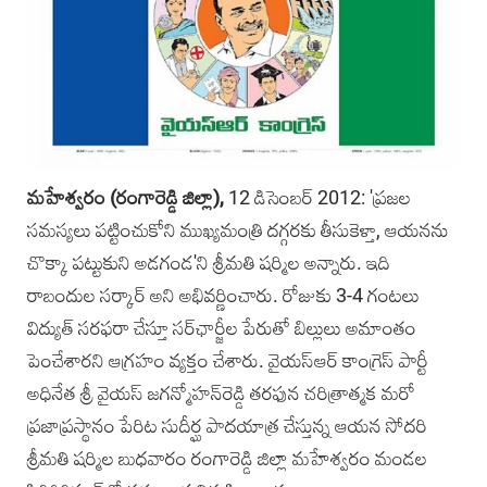
మహేశ్వరం (రంగారెడ్డి జిల్లా),
12 డిసెంబర్‌ 2012: 'ప్రజల
సమస్యలు పట్టించుకోని ముఖ్యమంత్రి దగ్గరకు తీసుకెళ్తా, ఆయనను
చొక్కా పట్టుకుని అడగండ'ని శ్రీమతి షర్మిల అన్నారు. ఇది
రాబందుల సర్కార్ అ‌ని అభివర్ణించారు. రోజుకు 3-4 గంటలు
విద్యుత్ సరఫరా చేస్తూ స‌ర్‌ఛార్జీల పేరుతో బిల్లులు అమాంతం
పెంచేశారని ఆగ్రహం వ్యక్తం చేశారు. వైయస్‌ఆర్‌ కాంగ్రెస్‌ పార్టీ
అధినేత శ్రీ వైయస్‌ జగన్మోహన్‌రెడ్డి తరఫున చరిత్రాత్మక మరో
ప్రజాప్రస్థానం పేరిట సుదీర్ఘ పాదయాత్ర చేస్తున్న ఆయన సోదరి
శ్రీమతి షర్మిల బుధవారం రంగారెడ్డి జిల్లా మహేశ్వరం మండల