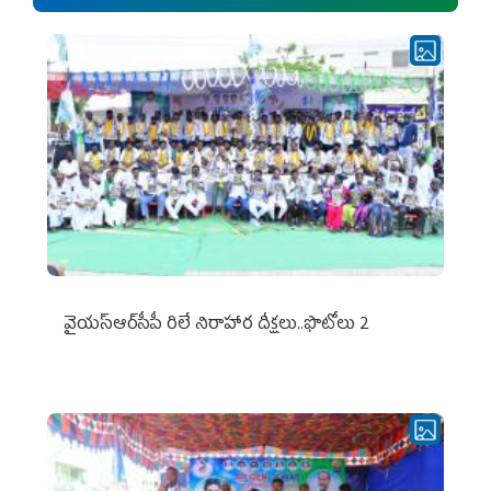
వైయ‌స్ఆర్‌సీపీ రిలే నిరాహార దీక్షలు..ఫొటోలు 2