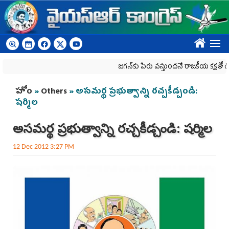
Skip to main content
????
జగన్‌కు పేరు వస్తుందనే రాజకీయ కక్షతో దిశ వ్య‌వ‌స
You are here
హోం
»
Others
» అసమర్థ ప్రభుత్వాన్ని రచ్చకీడ్చండి:
షర్మిల
అసమర్థ ప్రభుత్వాన్ని రచ్చకీడ్చండి: షర్మిల
12 Dec 2012 3:27 PM