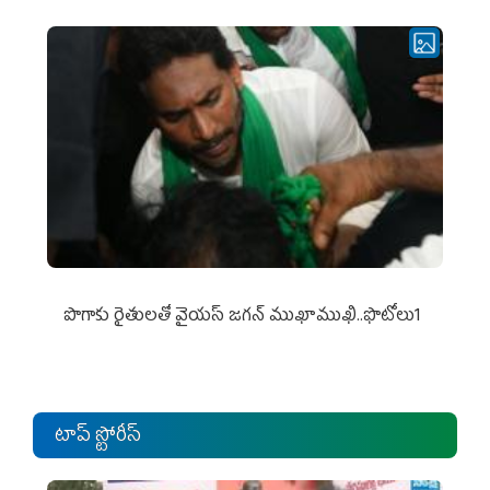
పొగాకు రైతుల‌తో వైయ‌స్ జ‌గ‌న్ ముఖాముఖి..ఫొటోలు1
టాప్ స్టోరీస్