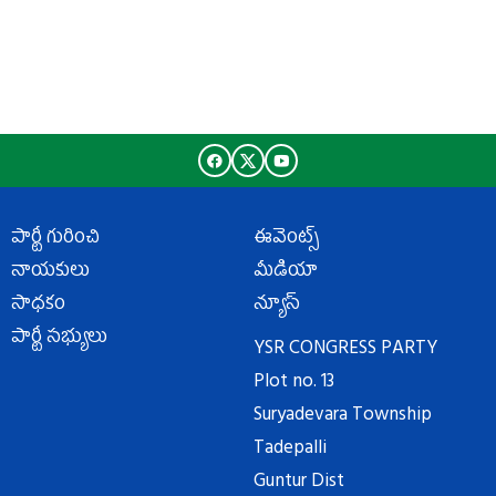
పార్టీ గురించి
ఈవెంట్స్
నాయకులు
మీడియా
సాధకం
న్యూస్
పార్టీ సభ్యులు
YSR CONGRESS PARTY
Plot no. 13
Suryadevara Township
Tadepalli
Guntur Dist