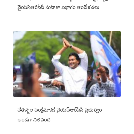
వైయ‌స్ఆర్‌సీపీ మహిళా విభాగం ఆందోళనలు
నేతన్నల సంక్షేమానికి వైయ‌స్ఆర్‌సీపీ ప్రభుత్వం
అండగా నిలిచింది