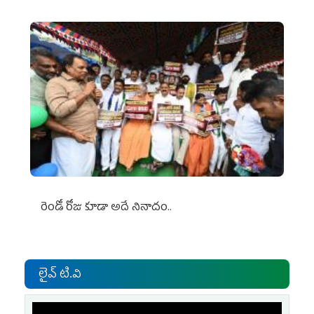
రెండో రోజు కూడా అదే నినాదం..
లైవ్ టి.వి