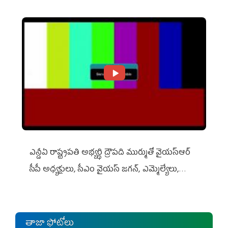
ఎన్డీఏ రాష్ట్ర‌ప‌తి అభ్య‌ర్థి ద్రౌప‌ది ముర్ముతో వైయ‌స్ఆర్
సీపీ అధ్య‌క్షులు, సీఎం వైయ‌స్ జ‌గ‌న్, ఎమ్మెల్యేలు,
ఎంపీల స‌మావేశం
తాజా ఫోటోలు