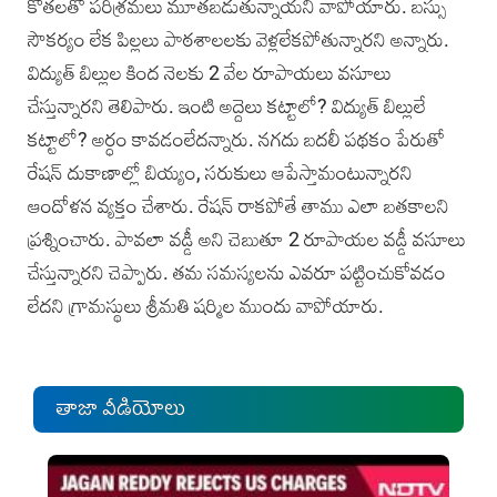
కోతలతో పరిశ్రమలు మూతబడుతున్నాయని వాపోయారు. బస్సు
సౌకర్యం లేక పిల్లలు పాఠశాలలకు వెళ్లలేకపోతున్నారని ‌అన్నారు.
విద్యుత్ బిల్లుల కింద నెలకు 2 వేల రూపాయలు వసూలు
చేస్తున్నారని తెలిపారు. ఇంటి అద్దెలు కట్టాలో? విద్యు‌త్ బిల్లులే
కట్టా‌లో? అర్ధం కావడంలేదన్నారు. నగదు బదలీ పథకం పేరుతో
రేషన్‌ దుకాణాల్లో బియ్యం, సరుకులు ఆపేస్తామంటున్నారని
ఆందోళన వ్యక్తం చేశారు. రేషన్ రాకపోతే తాము ఎలా బతకాలని
ప్రశ్నించారు. పావలా వడ్డీ అని చెబుతూ 2 రూపాయల వడ్డీ వసూలు
చేస్తున్నారని చెప్పారు. తమ సమస్యలను ఎవరూ పట్టించుకోవడం
లేదని‌ గ్రామస్థులు శ్రీమతి షర్మిల ముందు వాపోయారు.
తాజా వీడియోలు