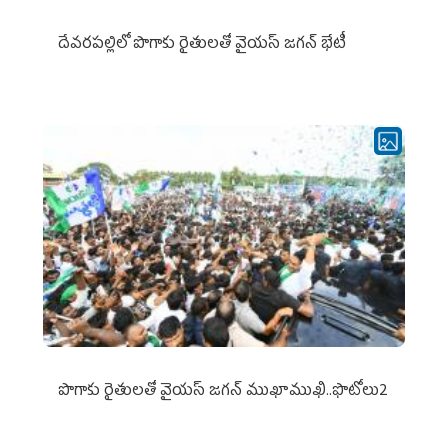
దేవరపల్లిలో పొగాకు రైతులతో వైయస్ జగన్ భేటీ
పొగాకు రైతుల‌తో వైయ‌స్ జ‌గ‌న్ ముఖాముఖి..ఫొటోలు2