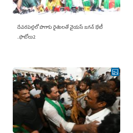
దేవరపల్లిలో పొగాకు రైతులతో వైయస్ జగన్ భేటీ
..ఫొటోలు2