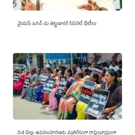
వైయ‌స్ జగన్‌ ను తిట్టడానికే కేబినెట్‌ భేటీలు
దిశ బిల్లు ఉపసంహరణకు వ్యతిరేకంగా రాష్ట్రవ్యాప్తంగా