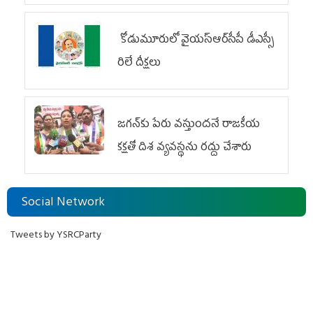
కోడుమూరులో వైయ‌స్ఆర్‌సీపీ డీఎస్సీ
రిలే దీక్షలు
జగన్‌కు పేరు వస్తుందనే రాజకీయ
కక్షతో దిశ వ్య‌వ‌స్థ‌ను రద్దు చేశారు
Social Network
Tweets by YSRCParty