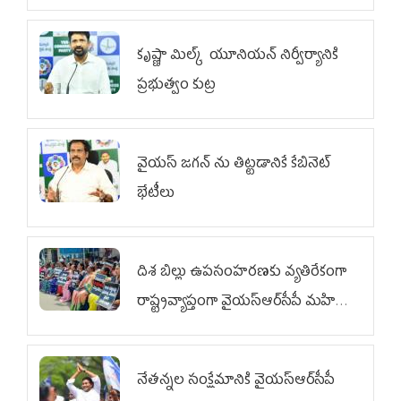
కృష్ణా మిల్క్‌ యూనియన్‌ నిర్వీర్యానికి
ప్రభుత్వం కుట్ర
వైయ‌స్ జగన్‌ ను తిట్టడానికే కేబినెట్‌
భేటీలు
దిశ బిల్లు ఉపసంహరణకు వ్యతిరేకంగా
రాష్ట్రవ్యాప్తంగా వైయ‌స్ఆర్‌సీపీ మహిళా
విభాగం ఆందోళనలు
నేతన్నల సంక్షేమానికి వైయ‌స్ఆర్‌సీపీ