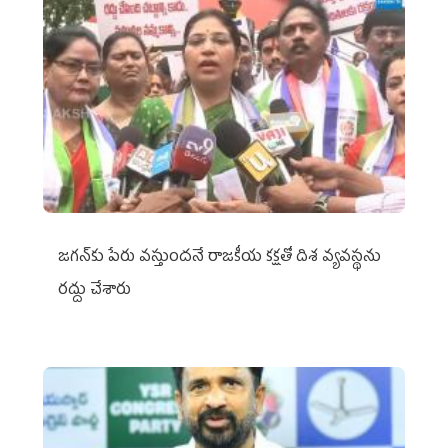
జగన్‌కు పేరు వస్తుందనే రాజకీయ కక్షతో దిశ వ్య‌వ‌స్థ‌ను
రద్దు చేశారు