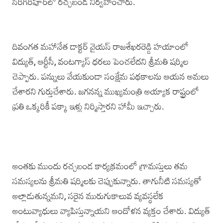
సిరిగిరిపూర్‌లో రచ్చబండ నిర్వహించారు.
దివంగత మహానేత డాక్టర్ వైయస్‌ రాజశేఖరరెడ్డి హయాంలో
విద్యుత్, ఆర్టీసీ, ‌వంటగ్యాస్ ధరలు పెంచలేదని శ్రీమతి షర్మిల
చెప్పారు. పన్నులు వేయకుండా సంక్షేమ పథకాలను ఆయన అమలు
చేశారని గుర్తుచేశారు. జగనన్న ముఖ్యమంత్రి అయ్యాక రాష్ట్రంలో
ప్రతి ఒక్కరికీ పక్కా ఇళ్లు నిర్మిస్తారని హామీ ఇచ్చారు.
అంతకు ముందు రచ్చబండ కార్యక్రమంలో గ్రామస్తులు తమ
సమస్యలను శ్రీమతి షర్మిలకు చెప్పుకున్నారు. తాగునీటి సమస్యతో
అల్లాడుతున్నమని, సరైన మురుగుకాలువ వ్యవస్థలేక
అంటువ్యాధులు వ్యాపిస్తున్నాయని ఆందోళన వ్యక్తం చేశారు. విద్యుత్