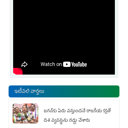
ఇటీవలి వార్తలు
జగన్‌కు పేరు వస్తుందనే రాజకీయ కక్షతో
దిశ వ్య‌వ‌స్థ‌ను రద్దు చేశారు