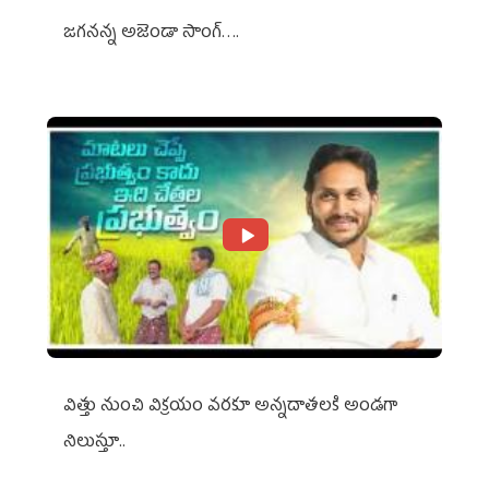
జగనన్న అజెండా సాంగ్….
విత్తు నుంచి విక్రయం వరకూ అన్నదాతలకి అండగా
నిలుస్తూ..