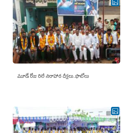
మూడో రోజు రిలే నిరాహార దీక్షలు..ఫొటోలు