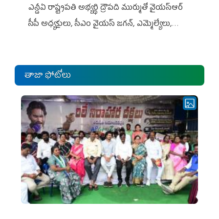
ఎన్డీఏ రాష్ట్ర‌ప‌తి అభ్య‌ర్థి ద్రౌప‌ది ముర్ముతో వైయ‌స్ఆర్
సీపీ అధ్య‌క్షులు, సీఎం వైయ‌స్ జ‌గ‌న్, ఎమ్మెల్యేలు,
ఎంపీల స‌మావేశం
తాజా ఫోటోలు