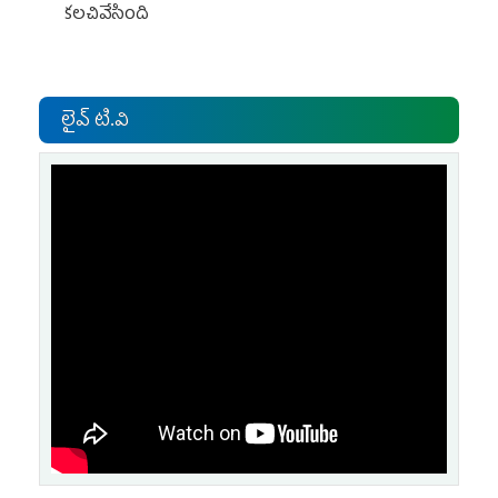
కలచివేసింది
లైవ్ టి.వి