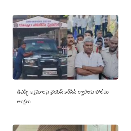
డీఎస్సీ అక్రమాలపై వైయ‌స్ఆర్‌సీపీ ర్యాలీలకు పోలీసు
ఆంక్షలు