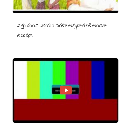
విత్తు నుంచి విక్రయం వరకూ అన్నదాతలకి అండగా
నిలుస్తూ..