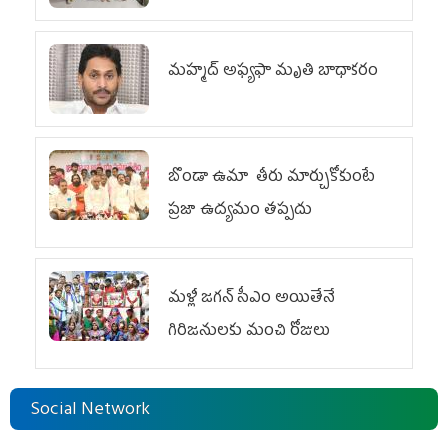
మహ్మద్‌ అఫ్యఫా మృతి బాధాకరం
బొండా ఉమా తీరు మార్చుకోకుంటే
ప్రజా ఉద్యమం తప్పదు
మళ్లీ జగన్ సీఎం అయితేనే
గిరిజనులకు మంచి రోజులు
Social Network