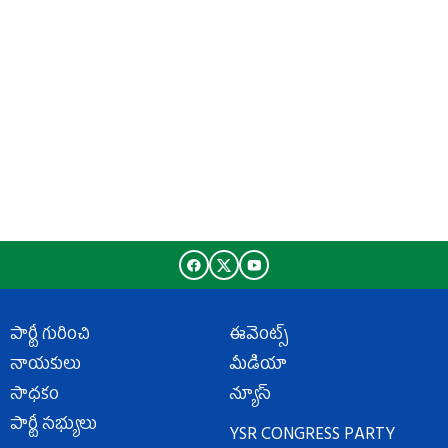
పార్టీ గురించి
ఈవెంట్స్
నాయకులు
మీడియా
సాధకం
న్యూస్
పార్టీ సభ్యులు
YSR CONGRESS PARTY