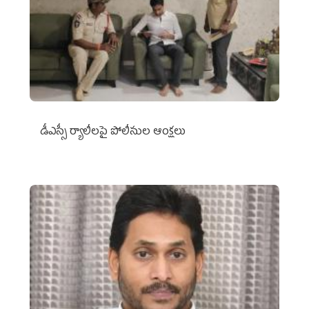
డీఎస్సీ ర్యాలీలపై పోలీసుల ఆంక్షలు