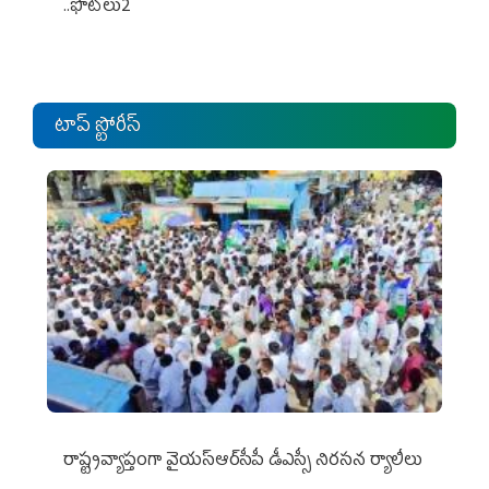
..ఫొటోలు2
టాప్ స్టోరీస్
రాష్ట్రవ్యాప్తంగా వైయ‌స్ఆర్‌సీపీ డీఎస్సీ నిరసన ర్యాలీలు