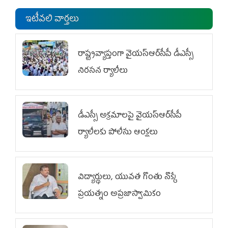
ఇటీవలి వార్తలు
రాష్ట్రవ్యాప్తంగా వైయ‌స్ఆర్‌సీపీ డీఎస్సీ
నిరసన ర్యాలీలు
డీఎస్సీ అక్రమాలపై వైయ‌స్ఆర్‌సీపీ
ర్యాలీలకు పోలీసు ఆంక్షలు
విద్యార్థులు, యువత గొంతు నొక్కే
ప్రయత్నం అప్రజాస్వామికం