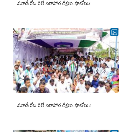
మూడో రోజు రిలే నిరాహార దీక్షలు..ఫొటోలు3
మూడో రోజు రిలే నిరాహార దీక్షలు..ఫొటోలు2