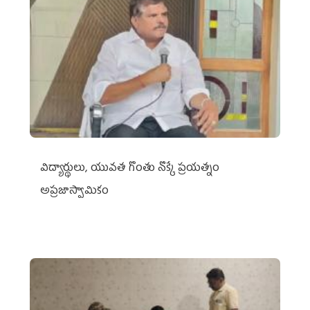
విద్యార్థులు, యువత గొంతు నొక్కే ప్రయత్నం
అప్రజాస్వామికం