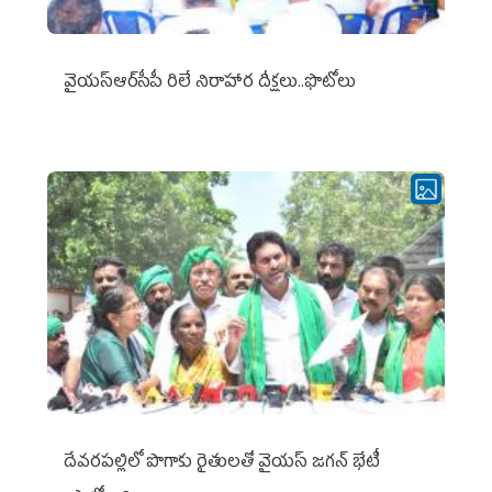
వైయ‌స్ఆర్‌సీపీ రిలే నిరాహార దీక్షలు..ఫొటోలు
దేవరపల్లిలో పొగాకు రైతులతో వైయస్ జగన్ భేటీ