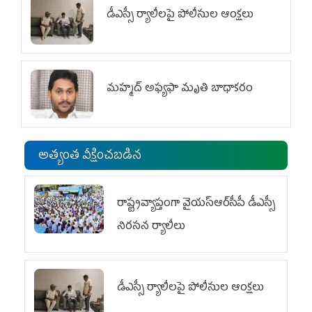
డీఎస్సీ ర్యాలీలపై పోలీసుల ఆంక్షలు
మహ్మద్‌ అఫ్యఫా మృతి బాధాకరం
అత్యంత వీక్షించబడిన
రాష్ట్రవ్యాప్తంగా వైయ‌స్ఆర్‌సీపీ డీఎస్సీ
నిరసన ర్యాలీలు
డీఎస్సీ ర్యాలీలపై పోలీసుల ఆంక్షలు