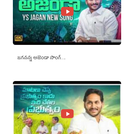
జగనన్న అజెండా సాంగ్….