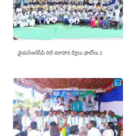
వైయ‌స్ఆర్‌సీపీ రిలే నిరాహార దీక్షలు..ఫొటోలు 2