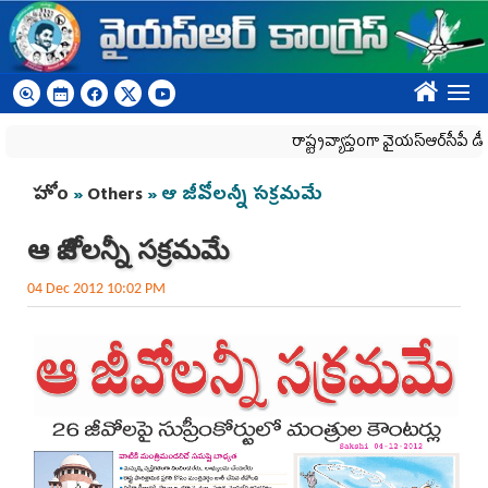
Skip to main content
????
రాష్ట్రవ్యాప్తంగా వైయ‌స్ఆర్‌సీపీ డీఎస్సీ ని
You are here
హోం
»
Others
» ఆ జీవోలన్నీ సక్రమమే
ఆ జీవోలన్నీ సక్రమమే
04 Dec 2012 10:02 PM