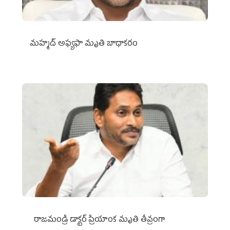
మహ్మద్‌ అఫ్యఫా మృతి బాధాకరం
రాజమండ్రి డాక్టర్‌ ప్రియాంక మృతి తీవ్రంగా