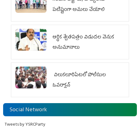
పటిష్టంగా అమలు చేయాలి
ఆర్థిక శ్వేతపత్రం విడుదల వెనుక
అనుమానాలు
చిలుక‌లూరిపేట‌లో పోలీసుల
ఓవ‌రాక్ష‌న్‌
Social Network
Tweets by YSRCParty