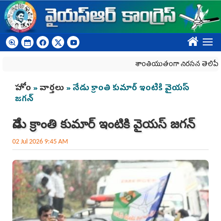
Skip to main content
????
శాంతియుతంగా నిరసన తెలిపే హక్కును 
You are here
హోం
»
వార్తలు
» నేడు క్రాంతి కుమార్‌ ఇంటికి వైయ‌స్‌
జగన్‌
నేడు క్రాంతి కుమార్‌ ఇంటికి వైయ‌స్‌ జగన్‌
02 Jul 2026 9:45 AM