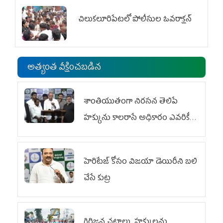
చిలుక‌లూరిపేట‌లో పోలీసుల ఓవ‌రాక్ష‌న్‌
అత్యంత వీక్షించబడిన
శాంతియుతంగా నిరసన తెలిపే
హక్కును కాలరాసే అధికారం ఎవరికీ
లేదు
హెరిటేజ్ కోసం విజయా డెయిరీని బలి
చేసే కుట్ర‌
గిరిజన చట్టాలు, హక్కులను