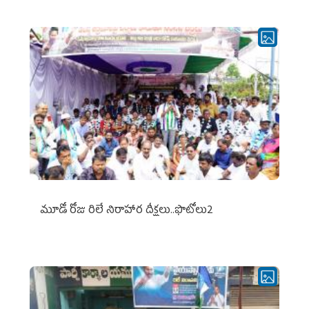
మూడో రోజు రిలే నిరాహార దీక్షలు..ఫొటోలు2