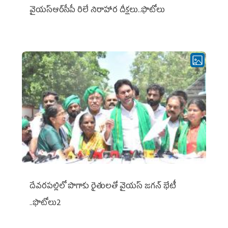
వైయ‌స్ఆర్‌సీపీ రిలే నిరాహార దీక్షలు..ఫొటోలు
దేవరపల్లిలో పొగాకు రైతులతో వైయస్ జగన్ భేటీ
..ఫొటోలు2