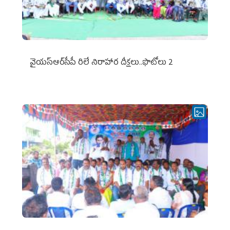
వైయ‌స్ఆర్‌సీపీ రిలే నిరాహార దీక్షలు..ఫొటోలు 2