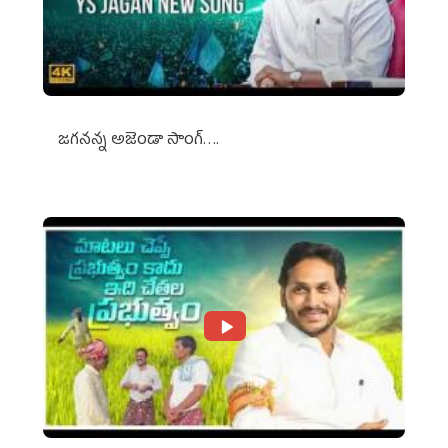
జగనన్న అజెండా సాంగ్….