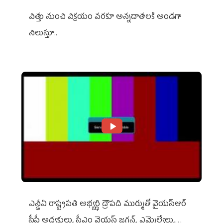
విత్తు నుంచి విక్రయం వరకూ అన్నదాతలకి అండగా
నిలుస్తూ..
ఎన్డీఏ రాష్ట్ర‌ప‌తి అభ్య‌ర్థి ద్రౌప‌ది ముర్ముతో వైయ‌స్ఆర్
సీపీ అధ్య‌క్షులు, సీఎం వైయ‌స్ జ‌గ‌న్, ఎమ్మెల్యేలు,