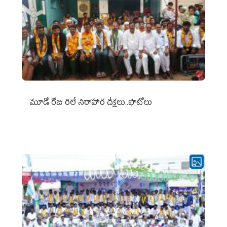
మూడో రోజు రిలే నిరాహార దీక్షలు..ఫొటోలు