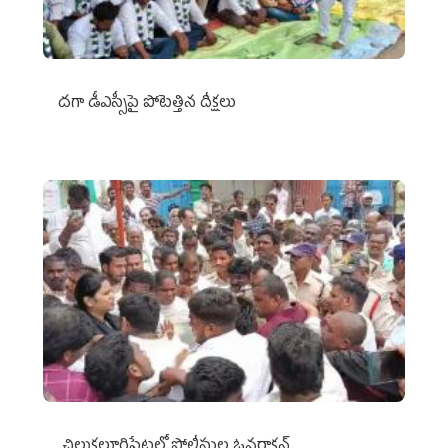
దగా డీఎస్సీపై పోటెత్తిన దీక్షలు
చిలుక‌లూరిపేట‌లో పోలీసుల ఓవ‌రాక్ష‌న్‌