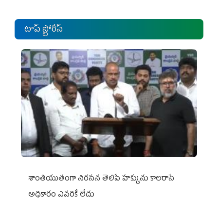
టాప్ స్టోరీస్
శాంతియుతంగా నిరసన తెలిపే హక్కును కాలరాసే
అధికారం ఎవరికీ లేదు