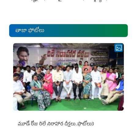
ఎంపీల స‌మావేశం
తాజా ఫోటోలు
మూడో రోజు రిలే నిరాహార దీక్షలు..ఫొటోలు3