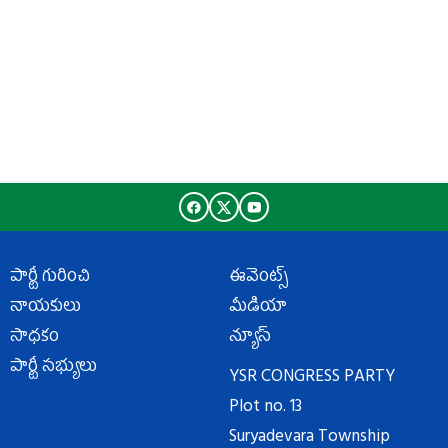
పార్టీ గురించి
ఈవెంట్స్
నాయకులు
మీడియా
సాధకం
న్యూస్
పార్టీ సభ్యులు
YSR CONGRESS PARTY
Plot no. 13
Suryadevara Township