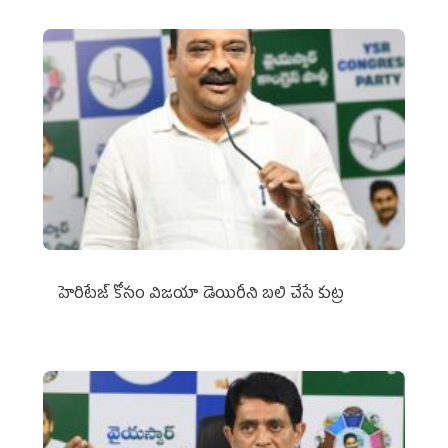
హెరిటేజ్ కోసం విజయా డెయిరీని బలి చేసే కుట్ర‌