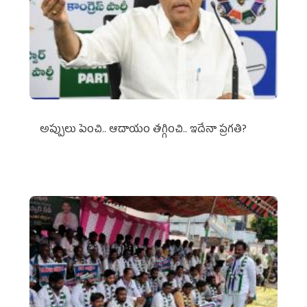
అప్పులు పెంచి.. ఆదాయం తగ్గించి.. ఇదేనా ప్రగతి?