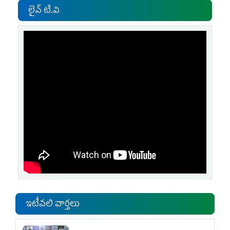
లైవ్ టి.వి
ఇటీవలి వార్తలు