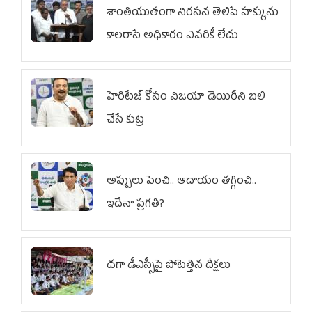
శాంతియుతంగా నిరసన తెలిపే హక్కును
కాలరాసే అధికారం ఎవరికీ లేదు
హెరిటేజ్ కోసం విజయా డెయిరీని బలి
చేసే కుట్ర‌
అప్పులు పెంచి.. ఆదాయం తగ్గించి..
ఇదేనా ప్రగతి?
దగా డీఎస్సీపై పోటెత్తిన దీక్షలు