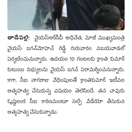
తాడేపల్లి:
వైయ‌స్ఆర్‌సీపీ అధినేత, మాజీ ముఖ్యమంత్రి
వైయ‌స్‌ జగన్‌మోహన్‌ రెడ్డి గురువారం విజయవాడలో
పర్యటించునున్నారు. ఉద‌యం 10 గంట‌ల‌కు క్రాంతి కుమార్
కుటుంబ సభ్యులను వైయ‌స్‌ జగన్‌ పరామర్శించనున్నారు.
కాగా, సీఐ నాగరాజు వేధింపులతో క్రాంతికుమార్ ఇటీవల
ఆత్మహత్య చేసుకున్న విషయం తెలిసిందే. తన చావుకు
కృష్ణలంక సీఐ కారణమంటూ సెల్పీ వీడియో తీసుకుని
ఆత్మహత్య చేసుకున్నాడు.