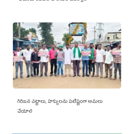
గిరిజన చట్టాలు, హక్కులను పటిష్టంగా అమలు
చేయాలి