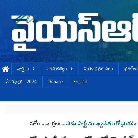
Skip to main content
వార్తలు
నాయకత్వం
పత్రికా ప్రకటనలు
ఫోటోలు
మేనిఫెస్టో - 2024
Donate
English
You are here
హోం
»
వార్తలు
» నేడు పార్టీ ముఖ్యనేతలతో వైయ‌స్‌