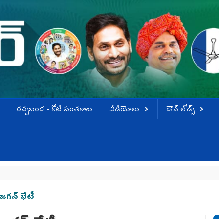
ర‌చ్చ‌బండ‌ - కోటి సంత‌కాలు
వీడియోలు
డౌన్ లోడ్స్
 జగన్‌ భేటీ