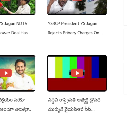
YS Jagan NDTV
YSRCP President YS Jagan
 Power Deal Has
Rejects Bribery Charges On
Do With Adani: YS
Adani, Threatens Defamation
ts US Charges
Suit Against Media Groups
 విక్రయం వరకూ
ఎన్డీఏ రాష్ట్ర‌ప‌తి అభ్య‌ర్థి ద్రౌప‌ది
అండగా నిలుస్తూ..
ముర్ముతో వైయ‌స్ఆర్ సీపీ
అధ్య‌క్షులు, సీఎం వైయ‌స్ జ‌గ‌న్,