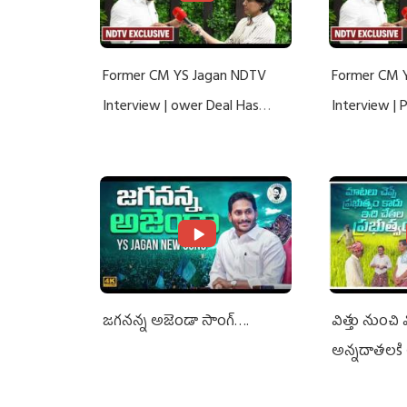
Former CM YS Jagan NDTV
Former CM 
Interview | ower Deal Has
Interview |
Nothing To Do With Adani: YS
Nothing To 
Jagan Rejects US Charges
Jagan Rejec
జగనన్న అజెండా సాంగ్….
విత్తు నుంచి
అన్నదాతలకి 