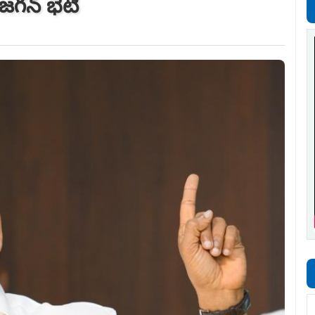
 జగన్‌ భేటీ