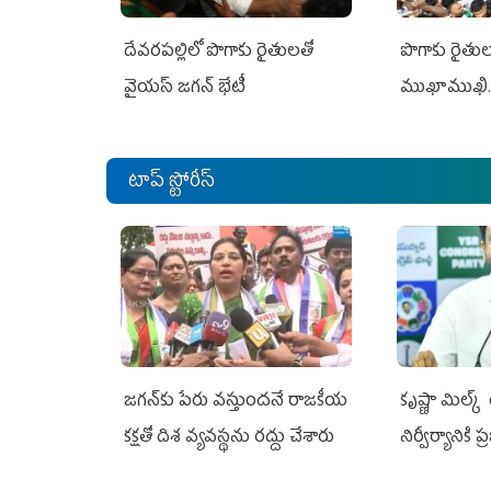
దేవరపల్లిలో పొగాకు రైతులతో
పొగాకు రైతుల‌
వైయస్ జగన్ భేటీ
ముఖాముఖి.
టాప్ స్టోరీస్
జగన్‌కు పేరు వస్తుందనే రాజకీయ
కృష్ణా మిల్క
కక్షతో దిశ వ్య‌వ‌స్థ‌ను రద్దు చేశారు
నిర్వీర్యానికి 