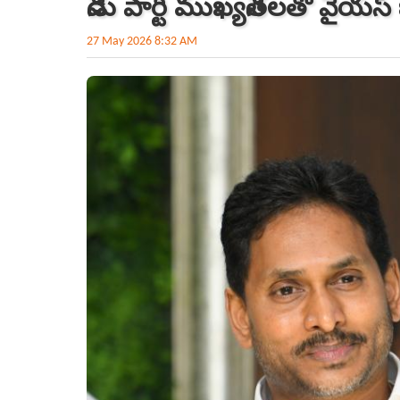
నేడు పార్టీ ముఖ్యనేతలతో వైయ‌స్‌
27 May 2026 8:32 AM