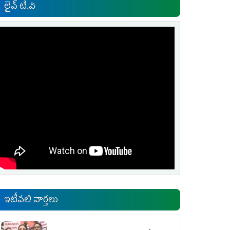
లైవ్ టి.వి
ఇటీవలి వార్తలు