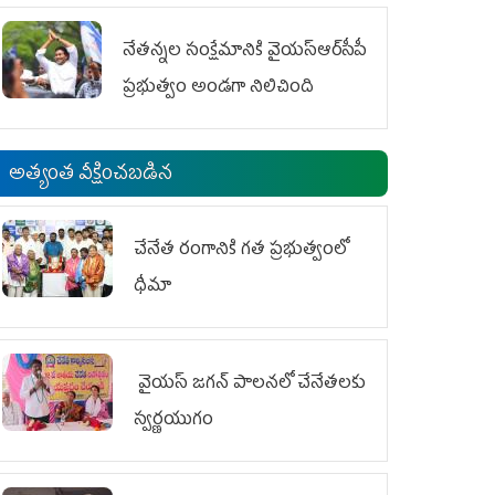
ఆందోళనలు
నేతన్నల సంక్షేమానికి వైయ‌స్ఆర్‌సీపీ
ప్రభుత్వం అండగా నిలిచింది
అత్యంత వీక్షించబడిన
చేనేత రంగానికి గత ప్రభుత్వంలో
ధీమా
వైయ‌స్ జగన్ పాలనలో చేనేతలకు
స్వర్ణయుగం