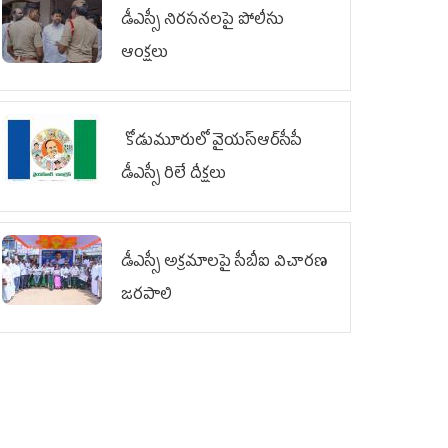
డీఎస్సీ నిరసనలపై పోలీసు
ఆంక్షలు
కోడుమూరులో వైయ‌స్ఆర్‌సీపీ
డీఎస్సీ రిలే దీక్షలు
డీఎస్సీ అక్రమాలపై సీబీఐ విచారణ
జరపాలి