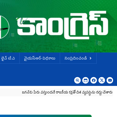
లైవ్ టి.వి
వైయస్ఆర్-పథకాలు
సంప్రదించండి
జగన్‌కు పేరు వస్తుందనే రాజకీయ కక్షతో దిశ వ్య‌వ‌స్థ‌ను రద్దు చేశారు
కృష్ణా మిల్