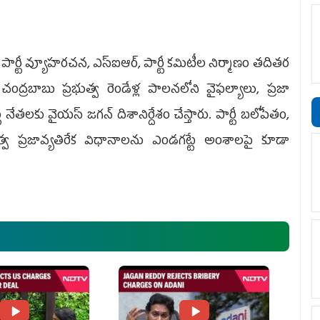
పై పార్టీ వ్యూహరచన, ఎస్‌ఐఆర్, పార్టీ కమిటీల నిర్మాణం తదితర
ంద్రబాబు ప్రభుత్వ రెండేళ్ల పాలనలోని వైఫల్యాలు, ప్రజా
కు వైయ‌స్‌ జగన్‌ దిశానిర్దేశం చేస్తారు. పార్టీ బలోపేతం,
భుత్వ ప్రజావ్యతిరేక విధానాలను ఎండగట్టే అంశాలపై కూడా