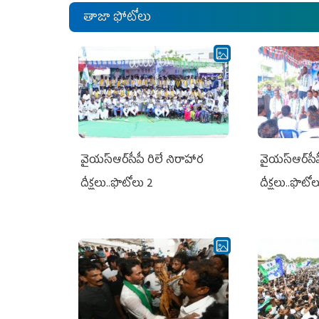
తాజా ఫోటోలు
వైయ‌స్ఆర్‌సీపీ రిలే నిరాహార
వైయ‌స్ఆర్‌సీ
దీక్షలు..ఫొటోలు 2
దీక్షలు..ఫొటో