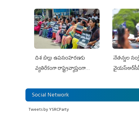
దిశ బిల్లు ఉపసంహరణకు
నేతన్నల సంక్ష
వ్యతిరేకంగా రాష్ట్రవ్యాప్తంగా
వైయ‌స్ఆర్‌సీప
వైయ‌స్ఆర్‌సీపీ మహిళా విభాగం
అండగా నిలిచ
ఆందోళనలు
Social Network
Tweets by YSRCParty