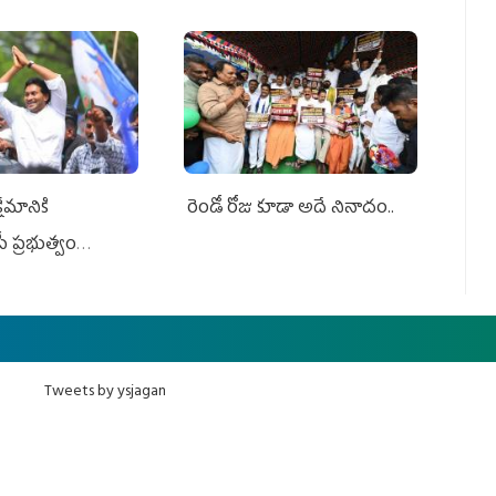
ేమానికి
రెండో రోజు కూడా అదే నినాదం..
ీ ప్రభుత్వం
ింది
Tweets by ysjagan