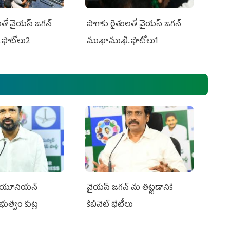
తో వైయ‌స్ జ‌గ‌న్
పొగాకు రైతుల‌తో వైయ‌స్ జ‌గ‌న్
.ఫొటోలు2
ముఖాముఖి..ఫొటోలు1
్‌ యూనియన్‌
వైయ‌స్ జగన్‌ ను తిట్టడానికే
ప్రభుత్వం కుట్ర
కేబినెట్‌ భేటీలు