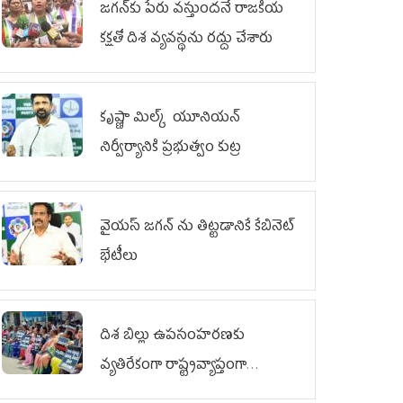
జగన్‌కు పేరు వస్తుందనే రాజకీయ
కక్షతో దిశ వ్య‌వ‌స్థ‌ను రద్దు చేశారు
కృష్ణా మిల్క్‌ యూనియన్‌
నిర్వీర్యానికి ప్రభుత్వం కుట్ర
వైయ‌స్ జగన్‌ ను తిట్టడానికే కేబినెట్‌
భేటీలు
దిశ బిల్లు ఉపసంహరణకు
వ్యతిరేకంగా రాష్ట్రవ్యాప్తంగా
వైయ‌స్ఆర్‌సీపీ మహిళా విభాగం