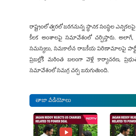
రాష్ట్రంలో త్వరలో జరగనున్న స్థానిక సంస్థల ఎన్నికల
కీలక అంశాలపై సమావేశంలో చర్చిస్తారు. అలాగే, చ
సమస్యలు, సమకాలీన రాజకీయ పరిణామాలపై పార్టీ నేతల
ప్రజల్లోకి మరింత బలంగా వెళ్లే కార్యాచరణ, ప్ర
సమావేశంలో సమగ్ర చర్చ జరుగుతుంది.
తాజా వీడియోలు