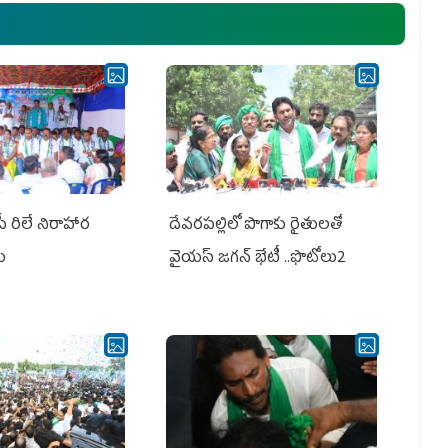
ఎమ్మెల్యేలు, ఎంపీల స‌మావేశం
పీ రిలే నిరాహార
దేవరపల్లిలో పొగాకు రైతులతో
లు
వైయస్ జగన్ భేటీ ..ఫొటోలు2