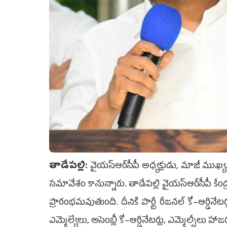
తాడేప‌ల్లి:
వైయ‌స్ఆర్‌సీపీ అధ్యక్షుడు, మాజీ ముఖ్య
సమావేశం కానున్నారు. తాడేపల్లి వైయ‌స్ఆర్‌సీపీ
ప్రారంభమవుతుంది. దీనికి పార్టీ రీజనల్‌ కో–ఆర్డినేటర్లు
ఎమ్మెల్యేలు, అసెంబ్లీ కో–ఆర్డినేటర్లు, ఎమ్మెల్సీలు హ