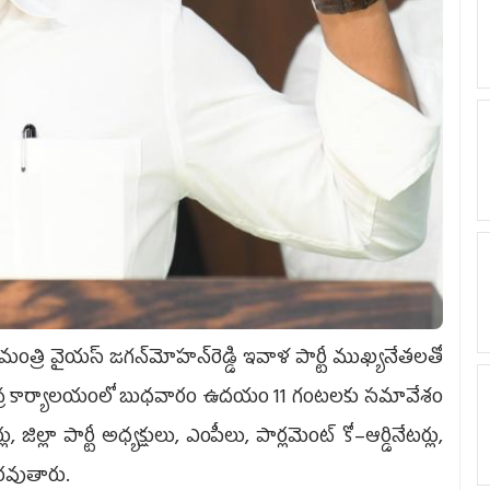
మంత్రి వైయ‌స్‌ జగన్‌మోహన్‌రెడ్డి ఇవాళ పార్టీ ముఖ్యనేతలతో
 కేంద్ర కార్యాలయంలో బుధ‌వారం ఉదయం 11 గంటలకు సమావేశం
, జిల్లా పార్టీ అధ్యక్షులు, ఎంపీలు, పార్లమెంట్‌ కో–ఆర్డినేటర్లు,
ాజరవుతారు.