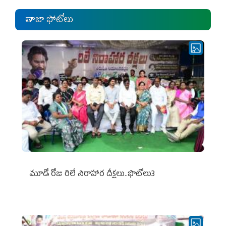
తాజా ఫోటోలు
మూడో రోజు రిలే నిరాహార దీక్షలు..ఫొటోలు3