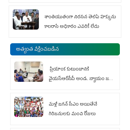
శాంతియుతంగా నిరసన తెలిపే హక్కును
కాలరాసే అధికారం ఎవరికీ లేదు
అత్యంత వీక్షించబడిన
ప్రియాంక కుటుంబానికి
వైయ‌స్ఆర్‌సీపీ అండ.. న్యాయం జరిగే
వరకు పోరాటం
మళ్లీ జగన్ సీఎం అయితేనే
గిరిజనులకు మంచి రోజులు