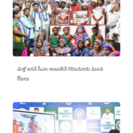
మళ్లీ జగన్ సీఎం అయితేనే గిరిజనులకు మంచి
రోజులు