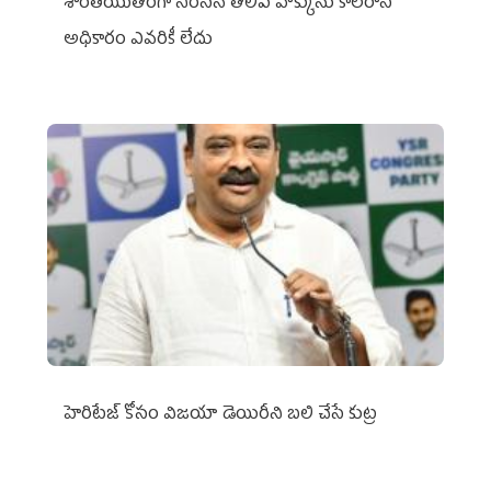
శాంతియుతంగా నిరసన తెలిపే హక్కును కాలరాసే
అధికారం ఎవరికీ లేదు
హెరిటేజ్ కోసం విజయా డెయిరీని బలి చేసే కుట్ర‌