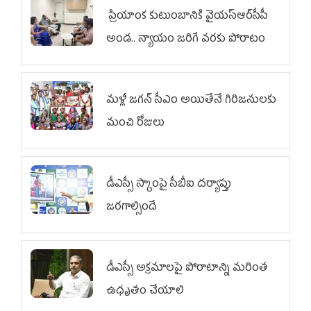
ప్రియాంక కుటుంబానికి వైయ‌స్ఆర్‌సీపీ
అండ.. న్యాయం జరిగే వరకు పోరాటం
మళ్లీ జగన్ సీఎం అయితేనే గిరిజనులకు
మంచి రోజులు
డీఎస్సీ స్కాంపై సీబీఐ దర్యాప్తు
జరగాల్సిందే
డీఎస్సీ అక్రమాలపై పోరాటాన్ని మరింత
ఉధృతం చేయాలి