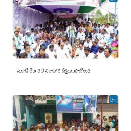
మూడో రోజు రిలే నిరాహార దీక్షలు..ఫొటోలు2