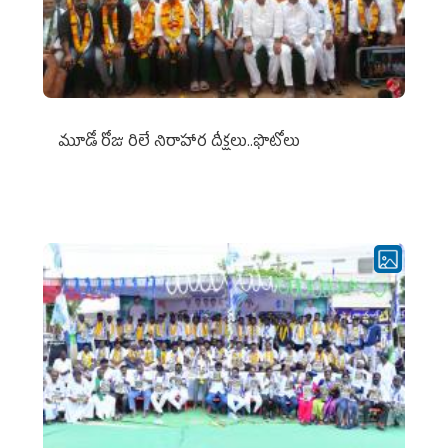
మూడో రోజు రిలే నిరాహార దీక్షలు..ఫొటోలు