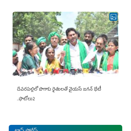
దేవరపల్లిలో పొగాకు రైతులతో వైయస్ జగన్ భేటీ
..ఫొటోలు2