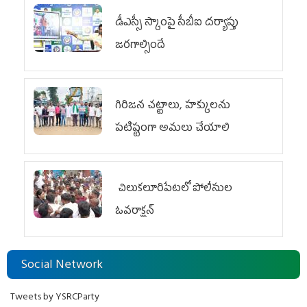
డీఎస్సీ స్కాంపై సీబీఐ దర్యాప్తు
జరగాల్సిందే
గిరిజన చట్టాలు, హక్కులను
పటిష్టంగా అమలు చేయాలి
చిలుక‌లూరిపేట‌లో పోలీసుల
ఓవ‌రాక్ష‌న్‌
Social Network
Tweets by YSRCParty