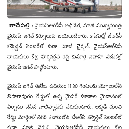
తాడేపల్లి :
వైయ‌స్ఆర్‌సీపీ అధినేత, మాజీ ముఖ్యమంత్రి
వైయ‌స్‌ జగన్ కర్నూలుకు బయలుదేరారు. కాసేపట్లో జీఆర్‌సీ
కన్వెన్షన్‌ సెంటర్‌లో కుడా మాజీ చైర్మన్‌, వైయ‌స్ఆర్‌సీపీ
నాయకులు కోట్ల హర్షవర్దన్‌ రెడ్డి కుమార్తె వివాహ వేడుకల్లో
వైయ‌స్‌ జగన్‌ పాల్గొంటారు.
వైయ‌స్‌ జగన్‌ ఈరోజు ఉదయం 11.30 గంటలకు కర్నూలులోని
జొహరాపురం రోడ్డులో ఉన్న మైపర్‌ కళాశాల మైదానంలో
ఏర్పాటు చేసిన హెలిప్యాడ్‌కు చేరుకుంటారు. అక్కడి నుంచి
రోడ్డు మార్గంలో నగర శివారులోని జీఆర్‌సీ కన్వెన్షన్‌ సెంటర్‌లో
కుడా మాజీ చైర్మన్‌, వైయ‌స్ఆర్‌సీపీ నాయకులు కోట్ల