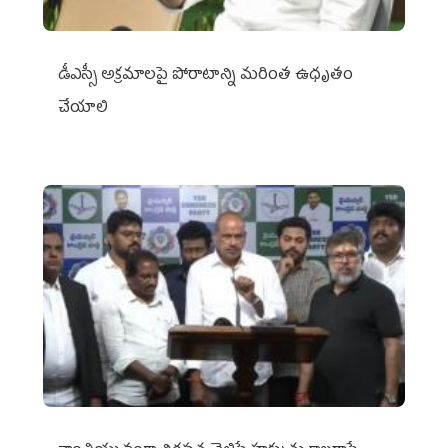
డీఎస్సీ అక్రమాలపై పోరాటాన్ని మరింత ఉధృతం
చేయాలి