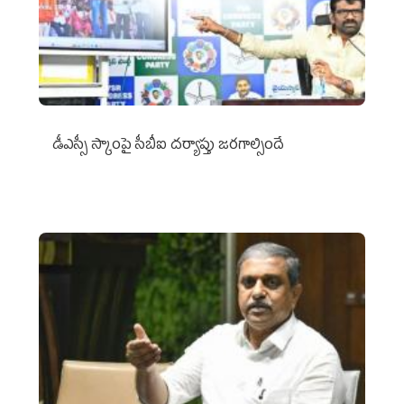
డీఎస్సీ స్కాంపై సీబీఐ దర్యాప్తు జరగాల్సిందే