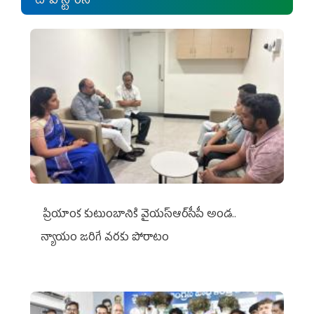
టాప్ స్టోరీస్
ప్రియాంక కుటుంబానికి వైయ‌స్ఆర్‌సీపీ అండ..
న్యాయం జరిగే వరకు పోరాటం