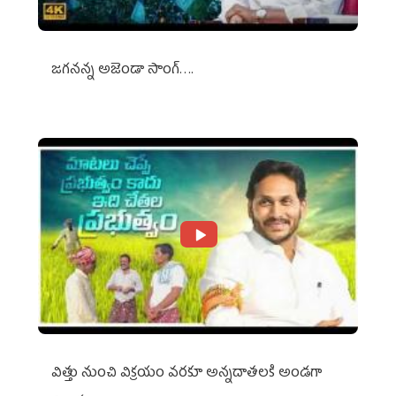
జగనన్న అజెండా సాంగ్….
విత్తు నుంచి విక్రయం వరకూ అన్నదాతలకి అండగా