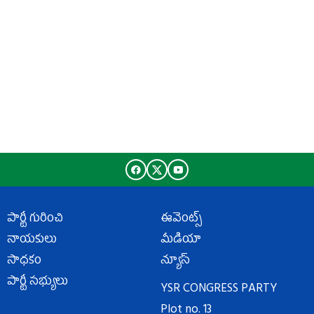
పార్టీ గురించి
ఈవెంట్స్
నాయకులు
మీడియా
సాధకం
న్యూస్
పార్టీ సభ్యులు
YSR CONGRESS PARTY
Plot no. 13