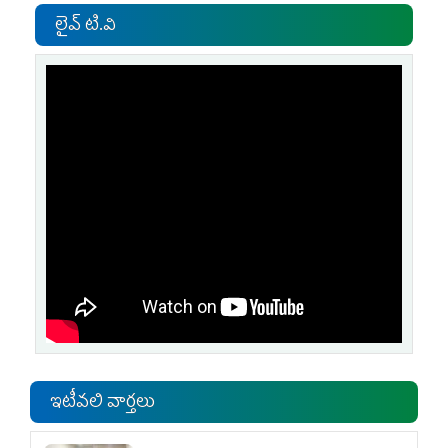
లైవ్ టి.వి
ఇటీవలి వార్తలు