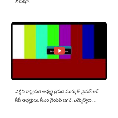
నిలుస్తూ..
ఎన్డీఏ రాష్ట్ర‌ప‌తి అభ్య‌ర్థి ద్రౌప‌ది ముర్ముతో వైయ‌స్ఆర్
సీపీ అధ్య‌క్షులు, సీఎం వైయ‌స్ జ‌గ‌న్, ఎమ్మెల్యేలు,
ఎంపీల స‌మావేశం