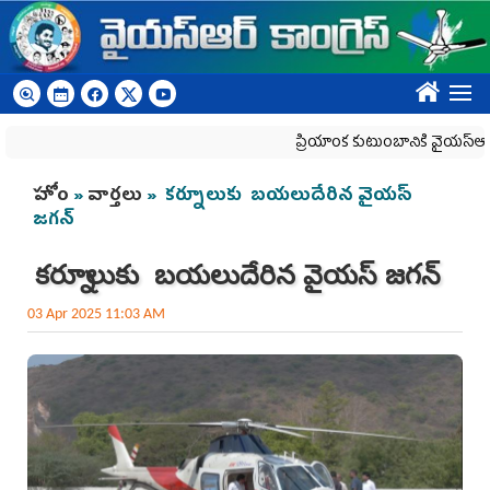
Skip to main content
????
ప్రియాంక కుటుంబానికి వైయ‌స్ఆర్‌సీపీ
You are here
హోం
»
వార్తలు
» కర్నూలుకు బ‌య‌లుదేరిన వైయ‌స్
జ‌గ‌న్
కర్నూలుకు బ‌య‌లుదేరిన వైయ‌స్ జ‌గ‌న్
03 Apr 2025 11:03 AM