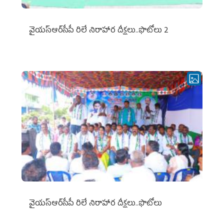
వైయ‌స్ఆర్‌సీపీ రిలే నిరాహార దీక్షలు..ఫొటోలు 2
వైయ‌స్ఆర్‌సీపీ రిలే నిరాహార దీక్షలు..ఫొటోలు