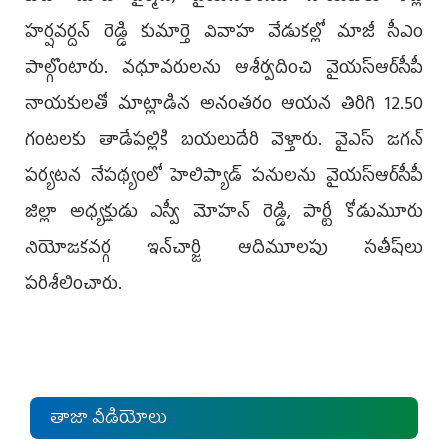
హర్షవర్దన్‌ రెడ్డి కుమార్తె వివాహ వేడుకల్లో మాజీ సీఎం
పాల్గొంటారు. వధూవరులను ఆశీర్వదించి వైయ‌స్ఆర్‌సీపీ
నాయకులతో మాట్లాడిన అనంతరం ఆయన తిరిగి 12.50
గంటలకు తాడేపల్లికి బయలుదేరి వెళ్తారు. వైఎస్‌ జగన్‌
పర్యటన నేపథ్యంలో హెలిప్యాడ్‌ పనులను వైయ‌స్ఆర్‌సీపీ
జిల్లా అధ్యక్షుడు ఎస్వీ మోహన్‌ రెడ్డి, పార్టీ కోడుమూరు
నియోజకవర్గ ఇన్‌చార్జి ఆదిమూలపు సతీష్‌లు
పరిశీలించారు.
తాజా వీడియోలు