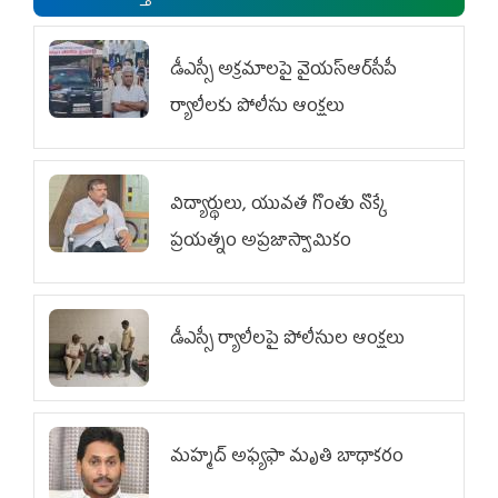
డీఎస్సీ అక్రమాలపై వైయ‌స్ఆర్‌సీపీ
ర్యాలీలకు పోలీసు ఆంక్షలు
విద్యార్థులు, యువత గొంతు నొక్కే
ప్రయత్నం అప్రజాస్వామికం
డీఎస్సీ ర్యాలీలపై పోలీసుల ఆంక్షలు
మహ్మద్‌ అఫ్యఫా మృతి బాధాకరం