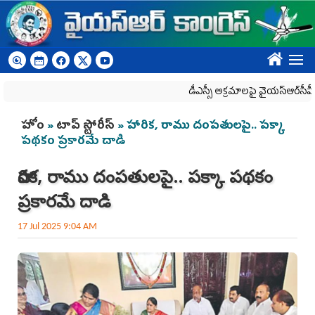
Skip to main content
????
డీఎస్సీ అక్రమాలపై వైయ‌స్ఆర్‌సీపీ ర్యాలీల
You are here
హోం
»
టాప్ స్టోరీస్
» హారిక, రాము దంపతులపై.. పక్కా
పథకం ప్రకారమే దాడి
హారిక, రాము దంపతులపై.. పక్కా పథకం
ప్రకారమే దాడి
17 Jul 2025 9:04 AM