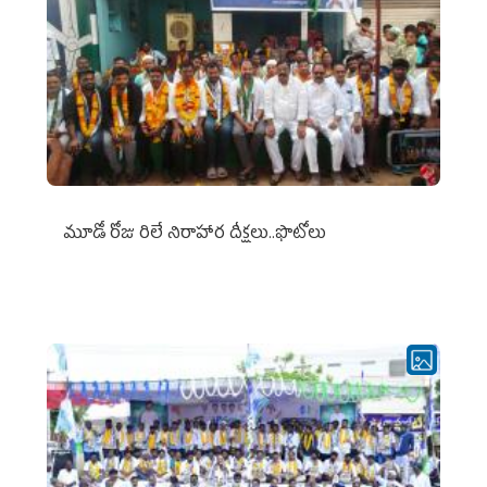
మూడో రోజు రిలే నిరాహార దీక్షలు..ఫొటోలు