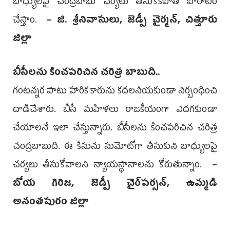
బాధ్యులపై చంద్రబాబు చర్యలు తీసుకోకపోతే పోరాటం
చేస్తాం.
– జి. శ్రీనివాసులు, జెడ్పీ చైర్మన్, చిత్తూరు
జిల్లా
బీసీలను కించపరిచిన చరిత్ర బాబుది..
గంటన్నర పాటు హారిక కారును కదలనీయకుండా నిర్బంధించి
దాడిచేశారు. బీసీ మహిళలు రాజకీయంగా ఎదగకుండా
చేయాలనే ఇలా చేస్తున్నారు. బీసీలను కించపరిచిన చరిత్ర
చంద్రబాబుది. ఈ కేసును సుమోటోగా తీసుకుని బాధ్యులపై
చర్యలు తీసుకోవాలని న్యాయస్థానాలను కోరుతున్నాం.
–
బోయ గిరిజ, జెడ్పీ చైర్‌పర్సన్, ఉమ్మడి
అనంతపురం జిల్లా