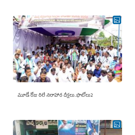
మూడో రోజు రిలే నిరాహార దీక్షలు..ఫొటోలు2