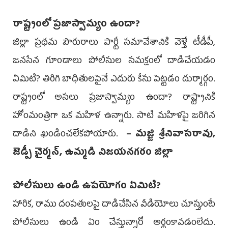
రాష్ట్రంలో ప్రజాస్వామ్యం ఉందా?
జిల్లా ప్రథమ పౌరురాలు పార్టీ సమావేశానికి వెళ్తే టీడీపీ,
జనసేన గూండాలు పోలీసుల సమక్షంలో దాడిచేయడం
ఏమిటి? తిరిగి బాధితులపైనే ఎదురు కేసు పెట్టడం దుర్మార్గం.
రాష్ట్రంలో అసలు ప్రజాస్వామ్యం ఉందా? రాష్ట్రానికి
హోంమంత్రిగా ఒక మహిళ ఉన్నారు. సాటి మహిళపై జరిగిన
దాడిని ఖండించలేకపోయారు.
– మజ్జి శ్రీనివాసరావు,
జెడ్పీ చైర్మన్, ఉమ్మడి విజయనగరం జిల్లా
పోలీసులు ఉండి ఉపయోగం ఏమిటి?
హారిక, రాము దంపతులపై దాడిచేసిన వీడియోలు చూస్తుంటే
పోలీసులు ఉండి ఏం చేస్తున్నారో అర్థంకావడంలేదు.