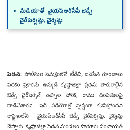
మీడియాతో వైయ‌స్ఆర్‌సీపీ జెడ్పీ
చైర్‌పర్సన్లు, చైర్మన్లు
పెడన:
పోలీసుల సమక్షంలోనే టీడీపీ, జనసేన గూండాలు
పథకం ప్రకారమే ఉమ్మడి కృష్ణాజిల్లా ప్రథమ పౌరురాలైన
జెడ్పీ చైర్‌పర్సన్‌ ఉప్పాల హారిక, రాము దంపతులపై
దాడిచేశారని.. ఇది వీడియోల్లో స్పష్టంగా కనిపిస్తోందని
రాష్ట్రంలోని వైయ‌స్ఆర్‌సీపీ జెడ్పీ చైర్‌పర్సన్లు, చైర్మన్లు
చెప్పారు. కృష్ణాజిల్లా పెడన మండలం కూడూరు పంచాయతీ