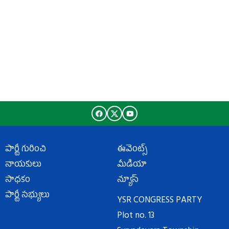
పార్టీ గురించి
ఈవెంట్స్
నాయకులు
మీడియా
సాధకం
న్యూస్
పార్టీ సభ్యులు
YSR CONGRESS PARTY
Plot no. 13