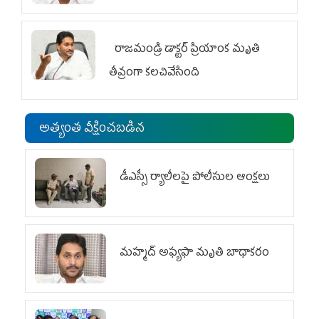
రాజమండ్రి డాక్టర్‌ ప్రియాంక మృతి
తీవ్రంగా కలచివేసింది
అత్యంత వీక్షించబడిన
డీఎస్సీ ర్యాలీలపై పోలీసుల ఆంక్షలు
మహ్మద్‌ అఫ్యఫా మృతి బాధాకరం