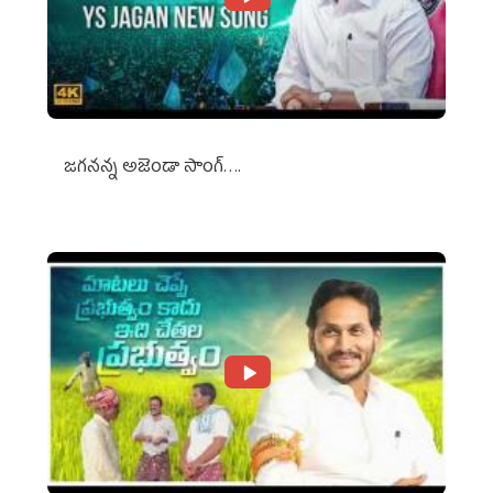
జగనన్న అజెండా సాంగ్….