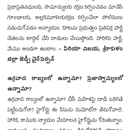
ప్రజాప్రతినిధులకు, సామాన్యులకు రక్షణ కల్పించడం మానేసి
గూండాలకు, అల్లరిమూకలకురక్షణ కల్పించేలా పోలీసులు
నడుచుకోవడం అన్యాయం. కూటమి ప్రభుత్వం ప్రతిపక్ష పార్టీ
నేతలను టార్గెట్‌ చేసి దాడులు చేయిస్తోంది. హారికకు పార్టీ,
మేము అండగా ఉంటాం.
– పిరియా విజయ, శ్రీకాకుళం
జిల్లా జెడ్పీ చైర్‌పర్సన్‌
ఉగ్రవాద రాజ్యంలో ఉన్నామా? ప్రజాస్వామ్యంలో
ఉన్నామా?
ఉగ్రవాద రాజ్యంలో ఉన్నామా? బీసీ మహిళపై దాడి జరిగితే
పట్టించుకోరా? హైకోర్టు ఈ కేసును సుమోటోగా తీసుకోవాలి.
హారిక, రాముకు న్యాయం చేయాలని హైకోర్టును కోరుతున్నాం.