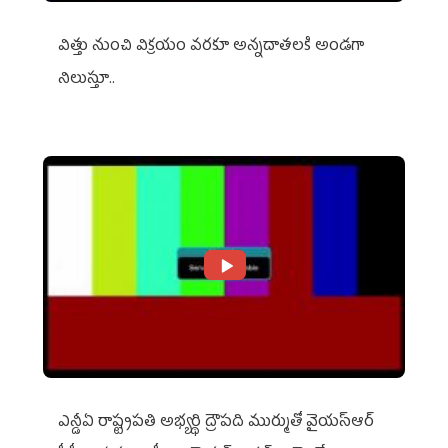
విత్తు నుంచి విక్రయం వరకూ అన్నదాతలకి అండగా
నిలుస్తూ..
ఎన్డీఏ రాష్ట్ర‌ప‌తి అభ్య‌ర్థి ద్రౌప‌ది ముర్ముతో వైయ‌స్ఆర్