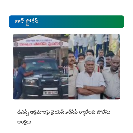
టాప్ స్టోరీస్
డీఎస్సీ అక్రమాలపై వైయ‌స్ఆర్‌సీపీ ర్యాలీలకు పోలీసు
ఆంక్షలు