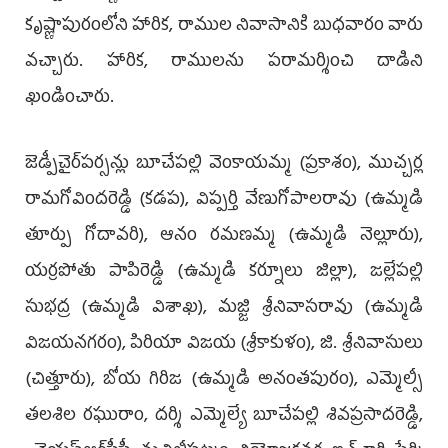
కృష్ణాపురంలోని హారిక, రాముల నివాసానికి బుధవారం వారు
వచ్చారు. హారిక, రాములను పరామర్శించి దాడిని
ఖండించారు.
జెడ్పీచైర్‌పర్సన్లు బూచేపల్లి వెంకాయమ్మ (ప్రకాశం), ముచ్చర్ల
రామగోవిందరెడ్డి (కడప), విప్పర్తి వేణుగోపాలరావు (ఉమ్మడి
తూర్పు గోదావరి), ఆనం రమణమ్మ (ఉమ్మడి నెల్లూరు),
యర్రపోతు పాపిరెడ్డి (ఉమ్మడి కర్నూలు జిల్లా), జల్లేపల్లి
సుభద్ర (ఉమ్మడి విశాఖ), మజ్జి శ్రీనివాసరావు (ఉమ్మడి
విజయనగరం), పిరియా విజయ (శ్రీకాకుళం), జి. శ్రీనివాసులు
(చిత్తూరు), బోయ గిరిజ (ఉమ్మడి అనంతపురం), ఎమ్మెల్సీ
తలశిల రఘురాం, దర్శి ఎమ్మెల్యే బూచేపల్లి శివప్రసాదరెడ్డి,