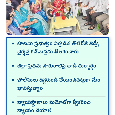
కూటమి ప్రభుత్వం ఏర్పడిన తొలిరోజే జెడ్పీ
చైర్మన్ల గన్‌మెన్లను తొలగించారు
జిల్లా ప్రథమ పౌరురాలిపై దాడి దుర్మార్గం
పోలీసులు దగ్గరుండి చేయించినట్లుగా మేం
భావిస్తున్నాం
న్యాయస్థానాలు సుమోటోగా స్వీకరించి
న్యాయం చేయాలి