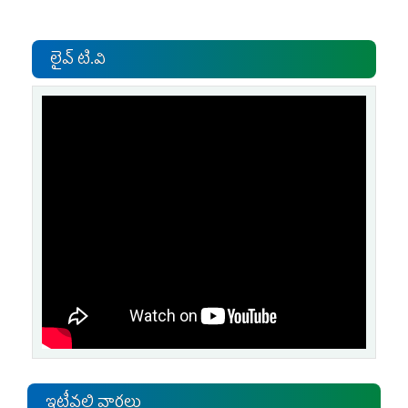
లైవ్ టి.వి
ఇటీవలి వార్తలు