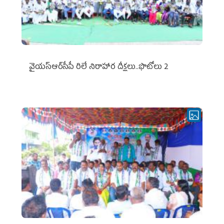
వైయ‌స్ఆర్‌సీపీ రిలే నిరాహార దీక్షలు..ఫొటోలు 2