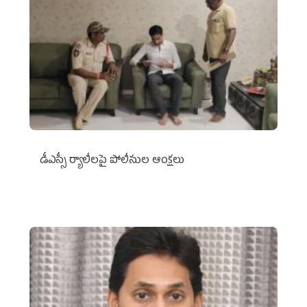
డీఎస్సీ ర్యాలీలపై పోలీసుల ఆంక్షలు