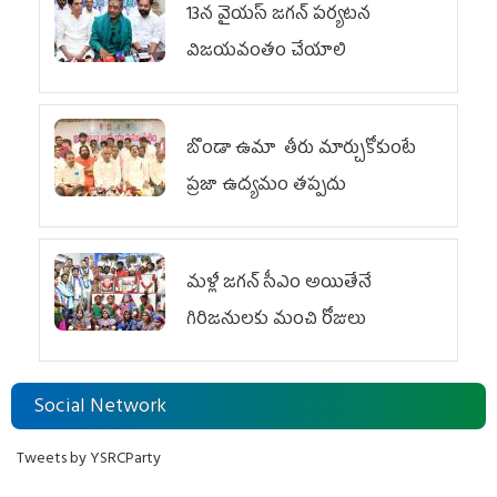
13న వైయస్‌ జగన్‌ పర్యటన
విజయవంతం చేయాలి
బొండా ఉమా తీరు మార్చుకోకుంటే
ప్రజా ఉద్యమం తప్పదు
మళ్లీ జగన్ సీఎం అయితేనే
గిరిజనులకు మంచి రోజులు
Social Network
Tweets by YSRCParty