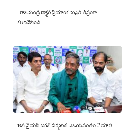
రాజమండ్రి డాక్టర్‌ ప్రియాంక మృతి తీవ్రంగా
కలచివేసింది
13న వైయస్‌ జగన్‌ పర్యటన విజయవంతం చేయాలి