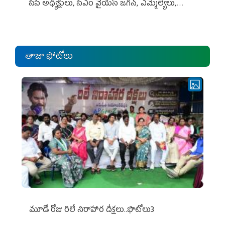
సీపీ అధ్య‌క్షులు, సీఎం వైయ‌స్ జ‌గ‌న్, ఎమ్మెల్యేలు,
ఎంపీల స‌మావేశం
తాజా ఫోటోలు
మూడో రోజు రిలే నిరాహార దీక్షలు..ఫొటోలు3