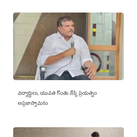
విద్యార్థులు, యువత గొంతు నొక్కే ప్రయత్నం
అప్రజాస్వామికం