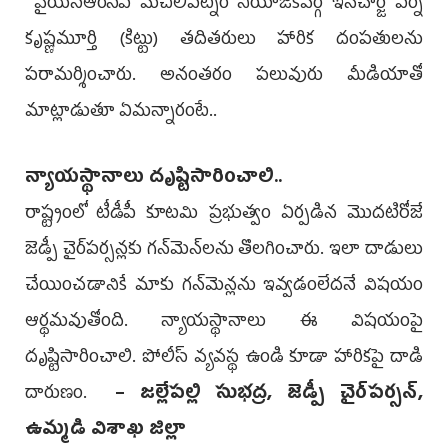
వైయ‌స్ఆర్‌సీపీ మచిలీపట్నం నియోజకవర్గ ఇన్‌చార్జి పేర్ని
కృష్ణమూర్తి (కిట్టు) తదితరులు హారిక దంపతులను
పరామర్శించారు. అనంతరం పలువురు మీడియాతో
మాట్లాడుతూ ఏమన్నారంటే..
న్యాయస్థానాలు దృష్టిసారించాలి..
రాష్ట్రంలో టీడీపీ కూటమి ప్రభుత్వం ఏర్పడిన మొదటిరోజే
జెడ్పీ చైర్‌పర్సన్లకు గన్‌మెన్‌లను తొలగించారు. ఇలా దాడులు
చేయించడానికే మాకు గన్‌మెన్లను ఇవ్వడంలేదనే విషయం
ఆర్థమవుతోంది. న్యాయస్థానాలు ఈ విషయంపై
దృష్టిసారించాలి. పోలీస్‌ వ్యవస్థ ఉండి కూడా హారికపై దాడి
దారుణం.
– జల్లేపల్లి సుభద్ర, జెడ్పీ చైర్‌పర్సన్,
ఉమ్మడి విశాఖ జిల్లా