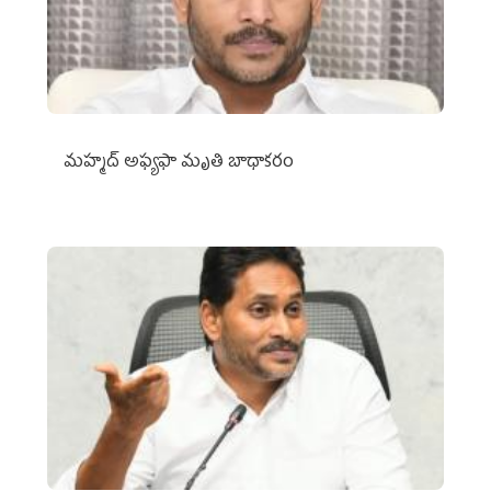
మహ్మద్‌ అఫ్యఫా మృతి బాధాకరం