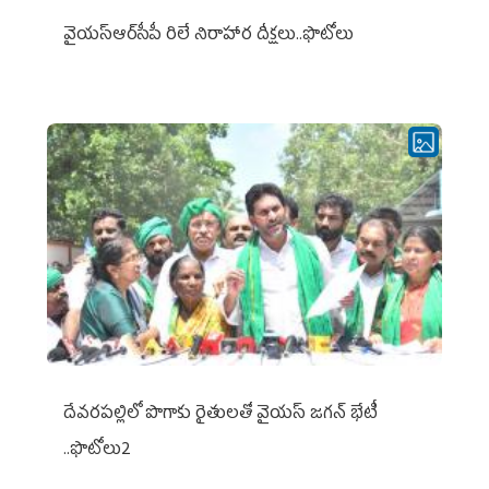
వైయ‌స్ఆర్‌సీపీ రిలే నిరాహార దీక్షలు..ఫొటోలు
దేవరపల్లిలో పొగాకు రైతులతో వైయస్ జగన్ భేటీ
..ఫొటోలు2