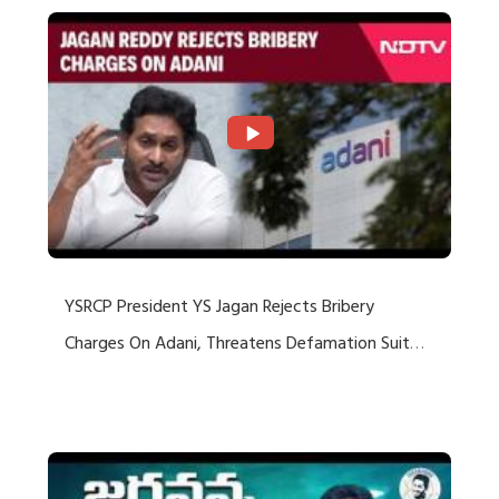
YSRCP President YS Jagan Rejects Bribery
Charges On Adani, Threatens Defamation Suit
Against Media Groups