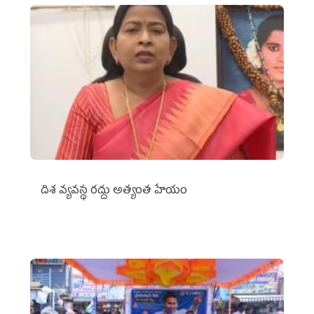
దిశ వ్యవస్థ రద్దు అత్యంత హేయం