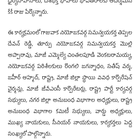
ధైర్యసాహసాలు, దేశభక్తి భావాలు భావితరాలకు ఆదర్శమని
కేకే రాజు పేర్కొన్నారు.
ఈ కార్యక్రమంలో గాజువాక నియోజకవర్గ సమన్వయకర్త తిప్పల
దేవన్ రెడ్డి, తూర్పు నియోజకవర్గ సమన్వయకర్త మొల్లి
అప్పారావు, మాజీ ఎమ్మెల్యే చింతలపూడి వెంకటరామయ్య,
నియోజకవర్గ పరిశీలకులు రొంగలి జగన్నాధం, సతీష్ వర్మ,
జహీర్ ఆహ్మద్, రాష్ట్ర, మాజీ జిల్లా స్థాయి వివిధ కార్పొరేషన్
చైర్మన్లు, మాజీ జీవీఎంసీ కార్పొరేటర్లు, రాష్ట్ర పార్టీ కార్యవర్గ
సభ్యులు, నగర జిల్లా అనుబంధ విభాగాల అధ్యక్షులు, రాష్ట్ర
అనుబంధ విభాగాల కమిటీ సభ్యులు, వార్డు అధ్యక్షులు,
ముఖ్య నాయకులు, సీనియర్ నాయకులు, కార్యకర్తలు పెద్ద
సంఖ్యలో పాల్గొన్నారు.