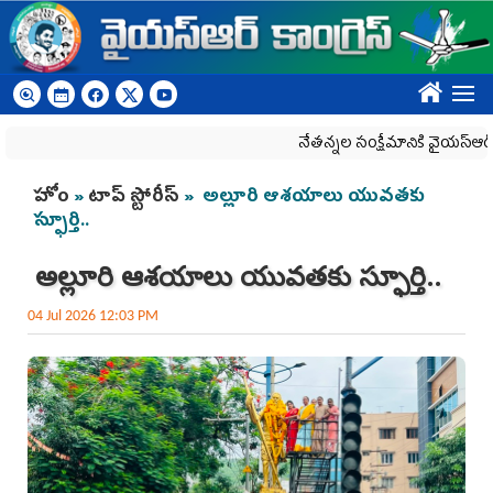
Skip to main content
????
నేతన్నల సంక్షేమానికి వైయ‌స్ఆర్‌సీపీ ప్
You are here
హోం
»
టాప్ స్టోరీస్
» అల్లూరి ఆశయాలు యువతకు
స్ఫూర్తి..
అల్లూరి ఆశయాలు యువతకు స్ఫూర్తి..
04 Jul 2026 12:03 PM