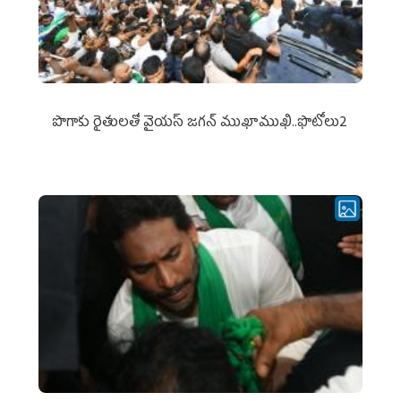
పొగాకు రైతుల‌తో వైయ‌స్ జ‌గ‌న్ ముఖాముఖి..ఫొటోలు2