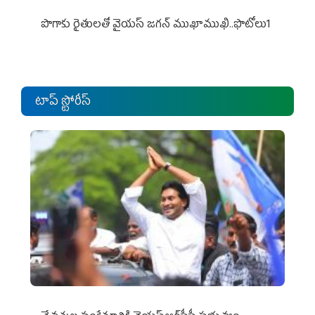
పొగాకు రైతుల‌తో వైయ‌స్ జ‌గ‌న్ ముఖాముఖి..ఫొటోలు1
టాప్ స్టోరీస్