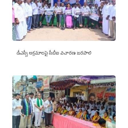
డీఎస్సీ అక్రమాలపై సీబీఐ విచారణ జరపాలి