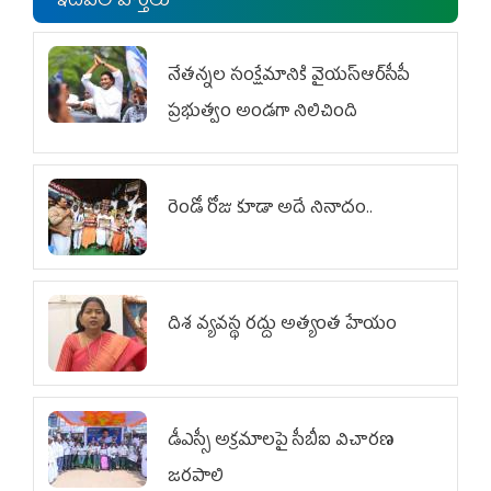
ఇటీవలి వార్తలు
నేతన్నల సంక్షేమానికి వైయ‌స్ఆర్‌సీపీ
ప్రభుత్వం అండగా నిలిచింది
రెండో రోజు కూడా అదే నినాదం..
దిశ వ్యవస్థ రద్దు అత్యంత హేయం
డీఎస్సీ అక్రమాలపై సీబీఐ విచారణ
జరపాలి