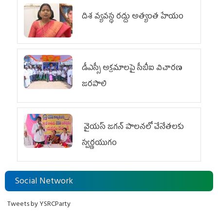
దిశ వ్యవస్థ రద్దు అత్యంత హేయం
డీఎస్సీ అక్రమాలపై సీబీఐ విచారణ
జరపాలి
వైయ‌స్ జగన్ పాలనలో చేనేతలకు
స్వర్ణయుగం
Social Network
Tweets by YSRCParty