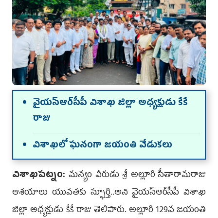
వైయ‌స్ఆర్‌సీపీ విశాఖ జిల్లా అధ్య‌క్షుడు కేకే
రాజు
విశాఖలో ఘనంగా జయంతి వేడుకలు
విశాఖపట్నం:
మన్యం వీరుడు శ్రీ అల్లూరి సీతారామరాజు
ఆశయాలు యువతకు స్ఫూర్తి..అని వైయ‌స్ఆర్‌సీపీ విశాఖ
జిల్లా అధ్య‌క్షుడు కేకే రాజు తెలిపారు. అల్లూరి 129వ జయంతి