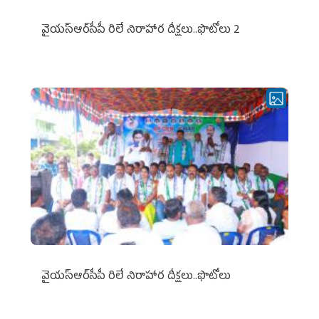
వైయ‌స్ఆర్‌సీపీ రిలే నిరాహార దీక్షలు..ఫొటోలు 2
వైయ‌స్ఆర్‌సీపీ రిలే నిరాహార దీక్షలు..ఫొటోలు