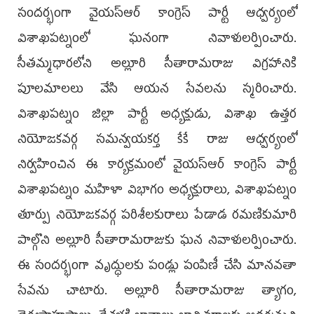
సందర్భంగా వైయ‌స్ఆర్ కాంగ్రెస్ పార్టీ ఆధ్వర్యంలో
విశాఖపట్నంలో ఘనంగా నివాళులర్పించారు.
సీతమ్మధారలోని అల్లూరి సీతారామరాజు విగ్రహానికి
పూలమాలలు వేసి ఆయన సేవలను స్మరించారు.
విశాఖపట్నం జిల్లా పార్టీ అధ్యక్షుడు, విశాఖ ఉత్తర
నియోజకవర్గ సమన్వయకర్త కేకే రాజు ఆధ్వర్యంలో
నిర్వహించిన ఈ కార్యక్రమంలో వైయ‌స్ఆర్ కాంగ్రెస్ పార్టీ
విశాఖపట్నం మహిళా విభాగం అధ్యక్షురాలు, విశాఖపట్నం
తూర్పు నియోజకవర్గ పరిశీలకురాలు పేడాడ రమణికుమారి
పాల్గొని అల్లూరి సీతారామరాజుకు ఘన నివాళులర్పించారు.
ఈ సందర్భంగా వృద్ధులకు పండ్లు పంపిణీ చేసి మానవతా
సేవను చాటారు. అల్లూరి సీతారామరాజు త్యాగం,