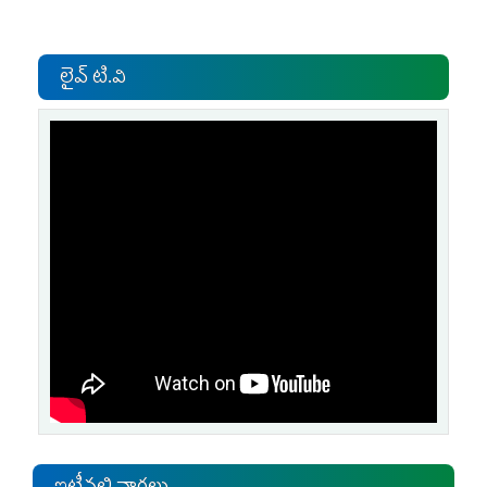
లైవ్ టి.వి