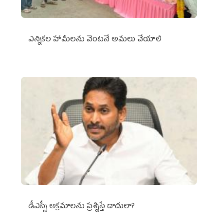
ఎన్నికల హామీలను వెంటనే అమలు చేయాలి
డీఎస్సీ అక్రమాలను ప్రశ్నిస్తే దాడులా?