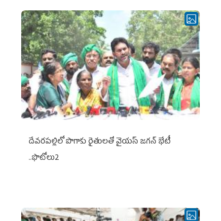
దేవరపల్లిలో పొగాకు రైతులతో వైయస్ జగన్ భేటీ
..ఫొటోలు2