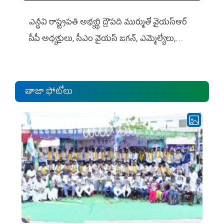
ఎన్డీఏ రాష్ట్ర‌ప‌తి అభ్య‌ర్థి ద్రౌప‌ది ముర్ముతో వైయ‌స్ఆర్
సీపీ అధ్య‌క్షులు, సీఎం వైయ‌స్ జ‌గ‌న్, ఎమ్మెల్యేలు,
ఎంపీల స‌మావేశం
తాజా ఫోటోలు