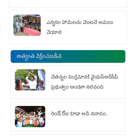
ఎన్నికల హామీలను వెంటనే అమలు
చేయాలి
అత్యంత వీక్షించబడిన
నేతన్నల సంక్షేమానికి వైయ‌స్ఆర్‌సీపీ
ప్రభుత్వం అండగా నిలిచింది
రెండో రోజు కూడా అదే నినాదం..