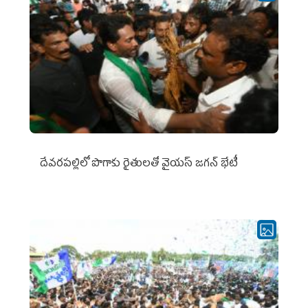
దేవరపల్లిలో పొగాకు రైతులతో వైయస్ జగన్ భేటీ