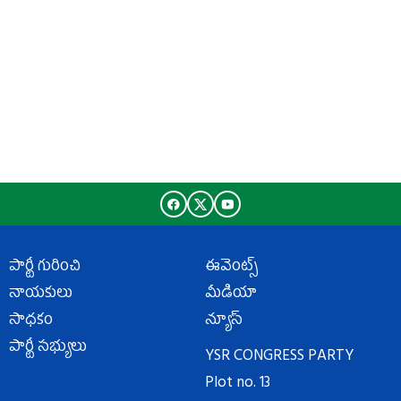
పార్టీ గురించి
ఈవెంట్స్
నాయకులు
మీడియా
సాధకం
న్యూస్
పార్టీ సభ్యులు
YSR CONGRESS PARTY
Plot no. 13