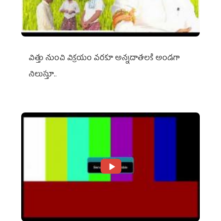
విత్తు నుంచి విక్రయం వరకూ అన్నదాతలకి అండగా
నిలుస్తూ..