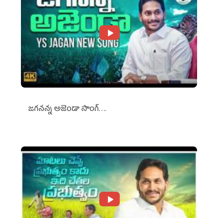
జగనన్న అజెండా సాంగ్….