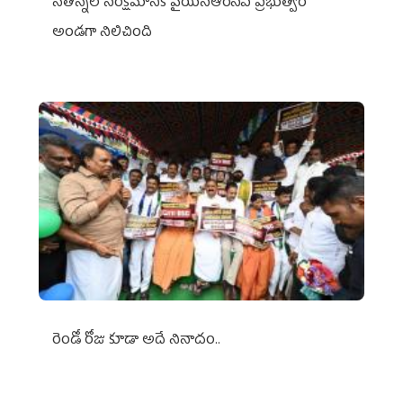
నేతన్నల సంక్షేమానికి వైయ‌స్ఆర్‌సీపీ ప్రభుత్వం
అండగా నిలిచింది
రెండో రోజు కూడా అదే నినాదం..