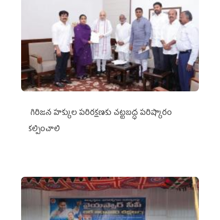
గిరిజన హక్కుల పరిరక్షణకు చట్టబద్ధ పరిష్కారం
కల్పించాలి