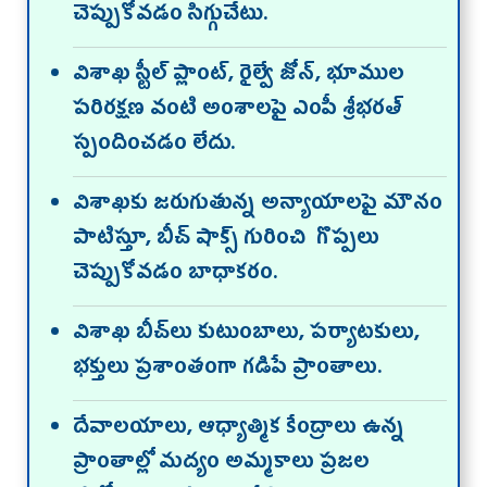
చెప్పుకోవడం సిగ్గుచేటు.
విశాఖ స్టీల్ ప్లాంట్, రైల్వే జోన్, భూముల
పరిరక్షణ వంటి అంశాలపై ఎంపీ శ్రీభరత్
స్పందించడం లేదు.
విశాఖకు జరుగుతున్న అన్యాయాలపై మౌనం
పాటిస్తూ, బీచ్ షాక్స్ గురించి గొప్పలు
చెప్పుకోవడం బాధాకరం.
విశాఖ బీచ్‌లు కుటుంబాలు, పర్యాటకులు,
భక్తులు ప్రశాంతంగా గడిపే ప్రాంతాలు.
దేవాలయాలు, ఆధ్యాత్మిక కేంద్రాలు ఉన్న
ప్రాంతాల్లో మద్యం అమ్మకాలు ప్రజల