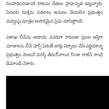
సంపాదించడానికే కూటమి నేతలు ప్రాధాన్యత ఇస్తున్నారు.
పేదలకు సంక్షేమ పథకాలు అమలు చేయలేని ప్రభుత్వం
మద్యంపై మాత్రం అపారమైన ప్రేమ చూపిస్తోంది.
విశాఖ బీచ్‌ను ఆదాయ వనరుగా కాకుండా ప్రజల ఆస్తిగా
చూడాలని, బీచ్ షాక్స్ పేరుతో బార్లు ఏర్పాటు చేసే నిర్ణయాన్ని
ప్రభుత్వం వెంటనే వెనక్కి తీసుకోవాలని కొండా రాజీవ్ గాంధీ
డిమాండ్ చేశారు.