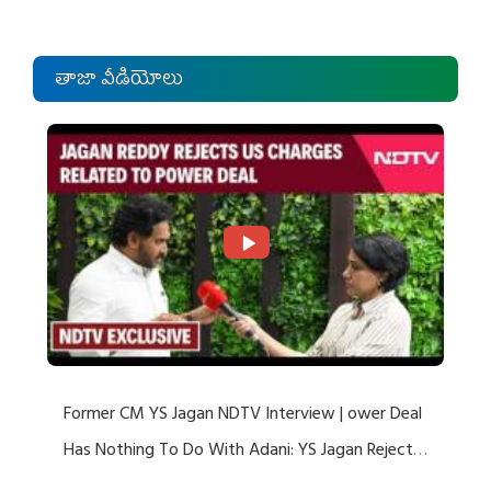
తాజా వీడియోలు
Former CM YS Jagan NDTV Interview | ower Deal
Has Nothing To Do With Adani: YS Jagan Rejects
US Charges