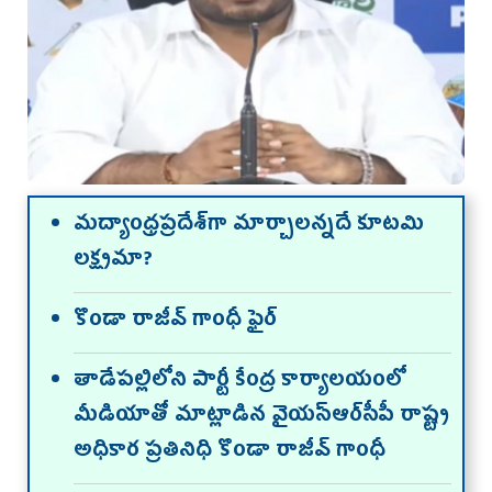
మద్యాంధ్రప్రదేశ్‌గా మార్చాలన్నదే కూటమి
లక్ష్యమా?
కొండా రాజీవ్ గాంధీ ఫైర్
తాడేప‌ల్లిలోని పార్టీ కేంద్ర కార్యాల‌యంలో
మీడియాతో మాట్లాడిన వైయ‌స్ఆర్‌సీపీ రాష్ట్ర
అధికార ప్రతినిధి కొండా రాజీవ్‌ గాంధీ