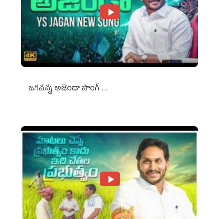
జగనన్న అజెండా సాంగ్….