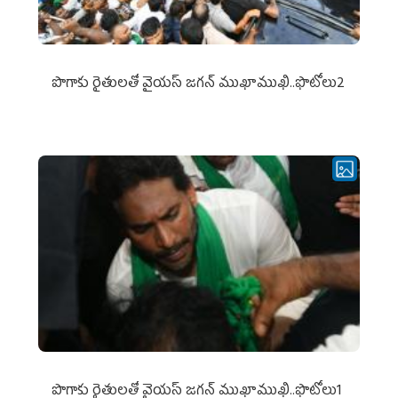
పొగాకు రైతుల‌తో వైయ‌స్ జ‌గ‌న్ ముఖాముఖి..ఫొటోలు2
పొగాకు రైతుల‌తో వైయ‌స్ జ‌గ‌న్ ముఖాముఖి..ఫొటోలు1