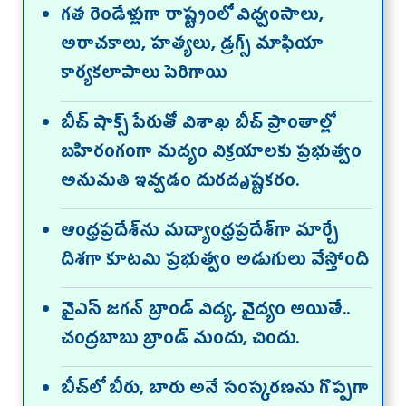
గత రెండేళ్లుగా రాష్ట్రంలో విధ్వంసాలు,
అరాచకాలు, హత్యలు, డ్రగ్స్ మాఫియా
కార్యకలాపాలు పెరిగాయి
బీచ్ షాక్స్ పేరుతో విశాఖ‌ బీచ్ ప్రాంతాల్లో
బహిరంగంగా మద్యం విక్రయాలకు ప్రభుత్వం
అనుమతి ఇవ్వడం దురదృష్టకరం.
ఆంధ్రప్రదేశ్‌ను మద్యాంధ్రప్రదేశ్‌గా మార్చే
దిశగా కూటమి ప్రభుత్వం అడుగులు వేస్తోంది
వైఎస్ జగన్ బ్రాండ్ విద్య, వైద్యం అయితే..
చంద్రబాబు బ్రాండ్ మందు, చిందు.
బీచ్‌లో బీరు, బారు అనే సంస్కరణను గొప్పగా