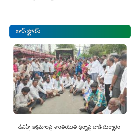
టాప్ స్టోరీస్
డీఎస్సీ అక్రమాలపై శాంతియుత ధర్నాపై దాడి దుర్మార్గం