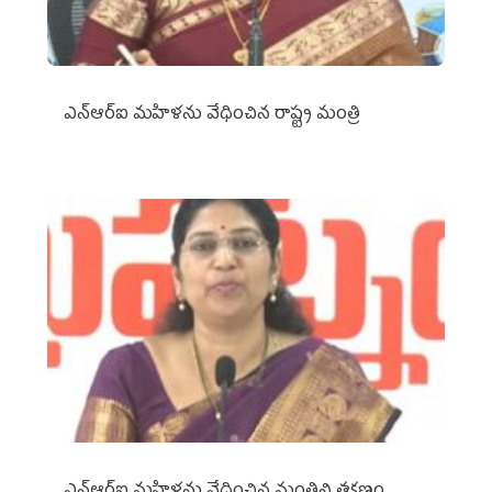
ఎన్‌ఆర్‌ఐ మహిళను వేధించిన రాష్ట్ర మంత్రి
ఎన్ఆర్ఐ మహిళను వేధించిన మంత్రిని త‌క్ష‌ణం