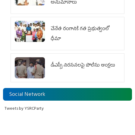
అనుమానాలు
చేనేత రంగానికి గత ప్రభుత్వంలో
ధీమా
డీఎస్సీ నిరసనలపై పోలీసు ఆంక్షలు
Social Network
Tweets by YSRCParty