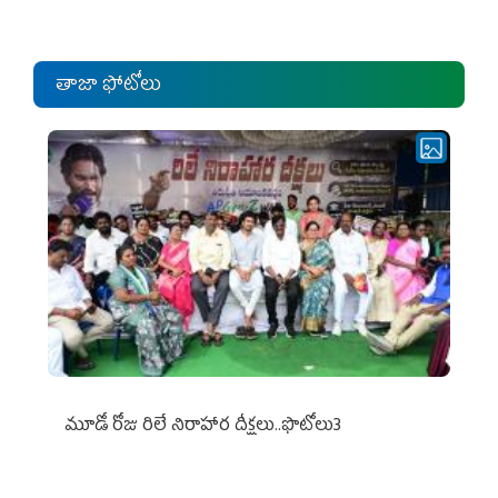
ఎంపీల స‌మావేశం
తాజా ఫోటోలు
మూడో రోజు రిలే నిరాహార దీక్షలు..ఫొటోలు3