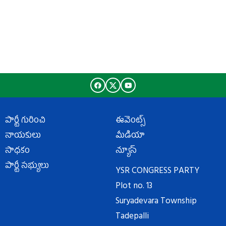
పార్టీ గురించి
ఈవెంట్స్
నాయకులు
మీడియా
సాధకం
న్యూస్
పార్టీ సభ్యులు
YSR CONGRESS PARTY
Plot no. 13
Suryadevara Township
Tadepalli