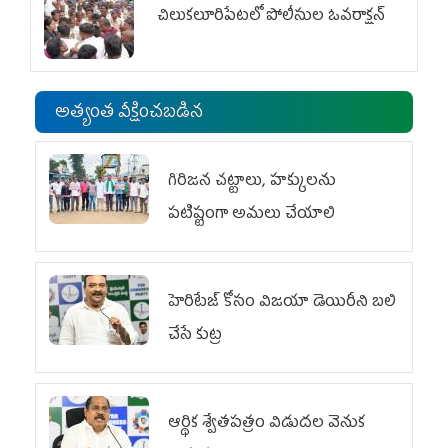
చిలుక‌లూరిపేట‌లో పోలీసుల ఓవ‌రాక్ష‌న్‌
అత్యంత వీక్షించబడిన
గిరిజన చట్టాలు, హక్కులను
పటిష్టంగా అమలు చేయాలి
హెరిటేజ్ కోసం విజయా డెయిరీని బలి
చేసే కుట్ర‌
ఆర్థిక శ్వేతపత్రం విడుదల వెనుక