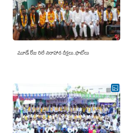
మూడో రోజు రిలే నిరాహార దీక్షలు..ఫొటోలు