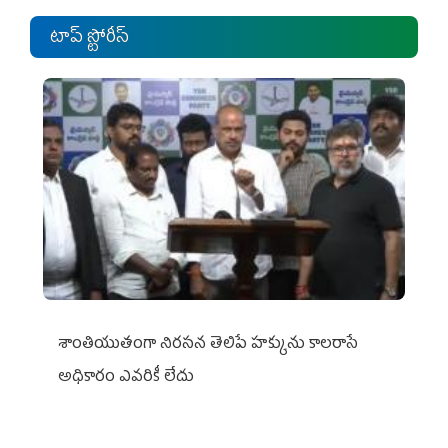
టాప్ స్టోరీస్
శాంతియుతంగా నిరసన తెలిపే హక్కును కాలరాసే
అధికారం ఎవరికీ లేదు