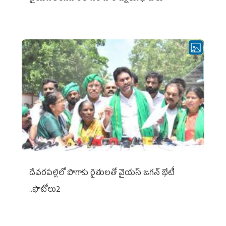
దేవరపల్లిలో పొగాకు రైతులతో వైయస్ జగన్ భేటీ
..ఫొటోలు2