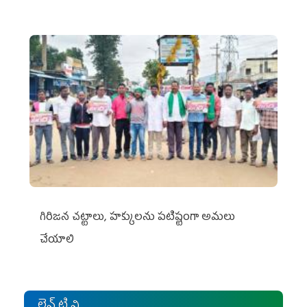
గిరిజన చట్టాలు, హక్కులను పటిష్టంగా అమలు
చేయాలి
లైవ్ టి.వి