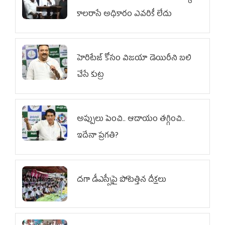
కాలరాసే అధికారం ఎవరికీ లేదు
హెరిటేజ్ కోసం విజయా డెయిరీని బలి
చేసే కుట్ర‌
అప్పులు పెంచి.. ఆదాయం తగ్గించి..
ఇదేనా ప్రగతి?
దగా డీఎస్సీపై పోటెత్తిన దీక్షలు