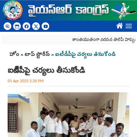
Skip to main content
????
శాంతియుతంగా నిరసన తెలిపే హక్కును కాలరాస
You are here
హోం
»
టాప్ స్టోరీస్
» ఐటీడీపీపై చ‌ర్య‌లు తీసుకోండి
ఐటీడీపీపై చ‌ర్య‌లు తీసుకోండి
01 Apr 2025 5:26 PM