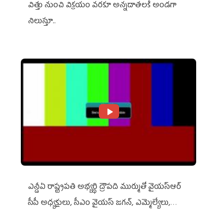
విత్తు నుంచి విక్రయం వరకూ అన్నదాతలకి అండగా
నిలుస్తూ..
ఎన్డీఏ రాష్ట్ర‌ప‌తి అభ్య‌ర్థి ద్రౌప‌ది ముర్ముతో వైయ‌స్ఆర్
సీపీ అధ్య‌క్షులు, సీఎం వైయ‌స్ జ‌గ‌న్, ఎమ్మెల్యేలు,