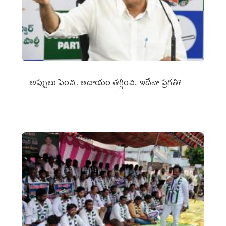
అప్పులు పెంచి.. ఆదాయం తగ్గించి.. ఇదేనా ప్రగతి?