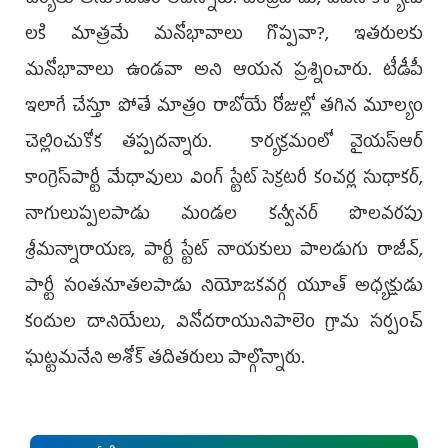
లకి మాత్రమే మనోభావాలు గొప్పవా?, ఇతరులకు
మనోభావాలు ఉండవా అని ఆయ‌న ప్రశ్నించారు. టీడీపీ
ఇలాగే చేస్తూ పోతే మాత్రం రాబోయే రోజుల్లో త‌గిన మూల్యం
చెల్లించుకోక త‌ప్ప‌ద‌న్నారు. కార్య‌క్ర‌మంలో వైయ‌స్ఆర్
కాంగ్రెస్‌పార్టీ మేధావులు వింగ్ స్టేట్ సెక్ర‌ట‌రీ కంచర్ల సుధాకర్,
నాగులుప్పలపాడు మండల కన్వీనర్ పొలవరపు
శ్రీమన్నారాయణ, పార్టీ స్టేట్ నాయకులు పాలడుగు రాజీవ్,
పార్టీ సంతనూతలపాడు నియోజకవర్గ యూత్ అధ్యక్షుడు
కందుల దానియేలు, వినోదరాయునిపాలెం గ్రామ సర్పంచ్
ఘట్టమనేని అశోక్ త‌దితరులు పాల్గొన్నారు.