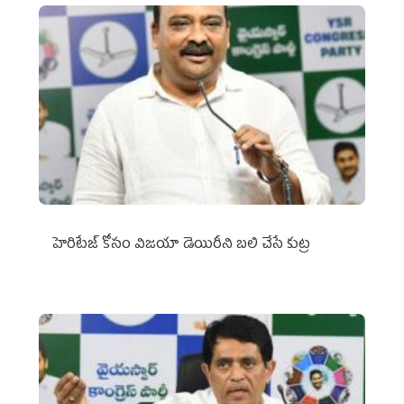
హెరిటేజ్ కోసం విజయా డెయిరీని బలి చేసే కుట్ర‌