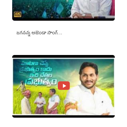
జగనన్న అజెండా సాంగ్….