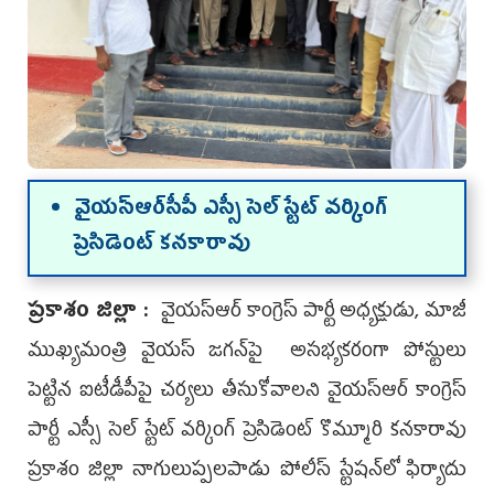
వైయ‌స్ఆర్‌సీపీ ఎస్సీ సెల్ స్టేట్ వ‌ర్కింగ్
ప్రెసిడెంట్ క‌న‌కారావు
ప్ర‌కాశం జిల్లా :
వైయ‌స్ఆర్ కాంగ్రెస్ పార్టీ అధ్య‌క్షుడు, మాజీ
ముఖ్య‌మంత్రి వైయ‌స్ జ‌గ‌న్‌పై అస‌భ్య‌క‌రంగా పోస్టులు
పెట్టిన ఐటీడీపీపై చ‌ర్య‌లు తీసుకోవాల‌ని వైయ‌స్ఆర్ కాంగ్రెస్
పార్టీ ఎస్సీ సెల్ స్టేట్ వ‌ర్కింగ్ ప్రెసిడెంట్ కొమ్మూరి క‌న‌కారావు
ప్ర‌కాశం జిల్లా నాగులుప్ప‌ల‌పాడు పోలీస్ స్టేష‌న్‌లో ఫిర్యాదు