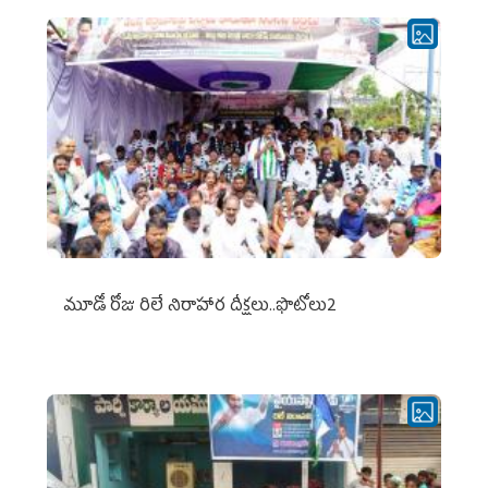
మూడో రోజు రిలే నిరాహార దీక్షలు..ఫొటోలు2