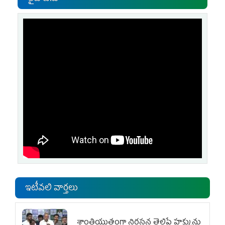
ఇటీవలి వార్తలు
శాంతియుతంగా నిరసన తెలిపే హక్కును