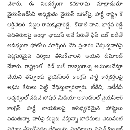
చేశారు. ఈ సంద‌ర్భంగా క‌న‌కారావు మాట్లాడుతూ
వైయ‌స్ఆర్‌సీపీ అధ్య‌క్షుడు వైయ‌స్ జ‌గ‌న్‌పై, పార్టీ రాష్ట్ర కో
ఆర్డినేటర్ సజ్జల రామకృష్ణారెడ్డి, కొడాలి నాని, భార్గవ రెడ్డి
తదితరులపై ఆంధ్రా ఛాయిస్ అనే పేరుతో ఫేస్ బుక్ ఐడీతో
అసభ్యంగా ఫోటోలు మార్ఫింగ్ చేసి ప్ర‌చారం చేస్తున్నవారిపై
చ‌ట్ట‌ప‌ర‌మైన చ‌ర్య‌లు తీసుకోవాల‌ని ఆయ‌న డిమాండ్
చేశారు. రాష్ట్రంలో రెడ్ బుక్ రాజ్యాంగాన్ని అములుచేస్తూ
చేయ‌ని త‌ప్పుల‌కు వైయ‌స్ఆర్ కాంగ్రెస్ పార్టీ కార్య‌క‌ర్త‌ల‌పై
అక్ర‌మ కేసులు పెట్టి వేధిస్తున్నార‌న్నారు. టీడీపీ, ఐటీడీపీ
ఆధ్వ‌ర్యంలో న‌డిచే సోష‌ల్ మీడియా అకౌంట్‌ల‌లో వైయ‌స్ఆర్
కాంగ్రెస్ పార్టీ నాయ‌కుల‌పై అస‌భ్య‌క‌ర‌మైన పోస్టులు
పెడుతున్నా, వారిపై కంప్లైట్ చేస్తున్నా పోలీసులు ఎటువంటి
చ‌ర్య‌లు తీసుకోవ‌డం లేద‌న్నారు. చంద్రబాబు, పవన్ కళ్యాణ్