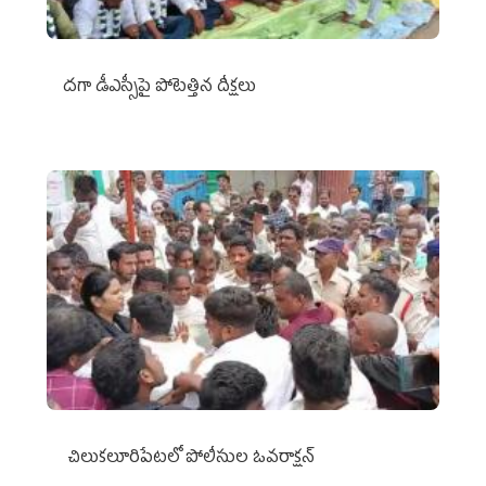
దగా డీఎస్సీపై పోటెత్తిన దీక్షలు
చిలుక‌లూరిపేట‌లో పోలీసుల ఓవ‌రాక్ష‌న్‌