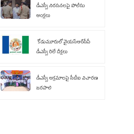
డీఎస్సీ నిరసనలపై పోలీసు
ఆంక్షలు
కోడుమూరులో వైయ‌స్ఆర్‌సీపీ
డీఎస్సీ రిలే దీక్షలు
డీఎస్సీ అక్రమాలపై సీబీఐ విచారణ
జరపాలి