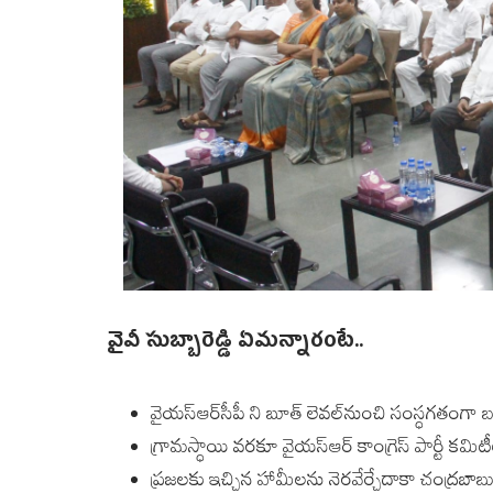
వైవీ సుబ్బారెడ్డి ఏమ‌న్నారంటే..
వైయ‌స్ఆర్‌సీపీ ని బూత్‌ లెవల్‌నుంచి సంస్ధగతంగా 
గ్రామస్ధాయి వరకూ వైయ‌స్ఆర్ కాంగ్రెస్‌ పార్టీ క
ప్రజలకు ఇచ్చిన హామీలను నెరవేర్చేదాకా చంద్రబాబ