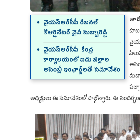
తాడే
వైయ‌స్ఆర్‌సీపీ రీజనల్
కూట
కోఆర్డినేటర్‌ వైవీ సుబ్బారెడ్డి
వైయ‌
వైయ‌స్ఆర్‌సీపీ కేంద్ర
పిలు
కార్యాలయంలో ఐదు జిల్లాల
అసెం
అసెంబ్లీ ఇంఛార్జ్‌లతో సమావేశం
సుబ్బ
పల్నా
అధ్యక్షులు ఈ స‌మావేశంలో పాల్గొన్నారు. ఈ సంద‌ర్భంగా ప