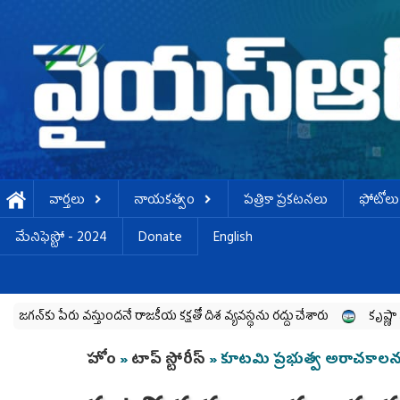
Skip to main content
వార్తలు
నాయకత్వం
పత్రికా ప్రకటనలు
ఫోటోలు
మేనిఫెస్టో - 2024
Donate
English
 వస్తుందనే రాజకీయ కక్షతో దిశ వ్య‌వ‌స్థ‌ను రద్దు చేశారు
కృష్ణా మిల్క్‌ యూనియన్‌
You are here
హోం
»
టాప్ స్టోరీస్
» కూటమి ప్రభుత్వ అరాచకాలన