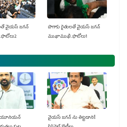
తో వైయ‌స్ జ‌గ‌న్
పొగాకు రైతుల‌తో వైయ‌స్ జ‌గ‌న్
.ఫొటోలు2
ముఖాముఖి..ఫొటోలు1
్‌ యూనియన్‌
వైయ‌స్ జగన్‌ ను తిట్టడానికే