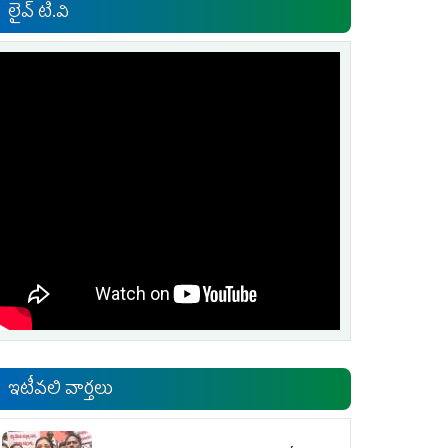
లైవ్ టి.వి
ఇటీవలి వార్తలు