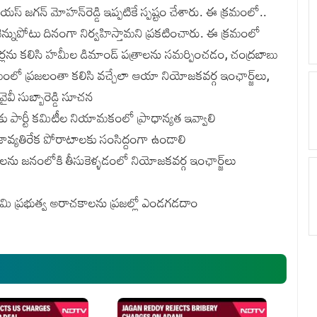
య‌స్‌ జగన్‌ మోహన్‌రెడ్డి ఇప్పటికే స్పష్టం చేశారు. ఈ క్రమంలో..
వెన్నుపోటు దినంగా నిర్వహిస్తామని ప్రకటించారు. ఈ క్రమంలో
టర్లను కలిసి హమీల డిమాండ్‌ పత్రాలను సమర్పించడం, చంద్రబాబు
మంలో ప్రజలంతా కలిసి వచ్చేలా ఆయా నియోజకవర్గ ఇంఛార్జ్‌లు,
వీ సుబ్బారెడ్డి సూచన
లకు పార్టీ కమిటీల నియామకంలో ప్రాధాన్యత ఇవ్వాలి
రజావ్యతిరేక పోరాటాలకు సంసిద్దంగా ఉండాలి
ాలను జనంలోకి తీసుకెళ్ళడంలో నియోజకవర్గ ఇంఛార్జ్‌లు
ూటమి ప్రభుత్వ అరాచకాలను ప్రజల్లో ఎండగడదాం