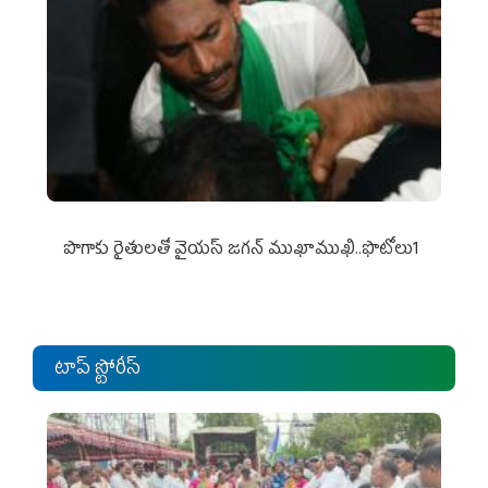
పొగాకు రైతుల‌తో వైయ‌స్ జ‌గ‌న్ ముఖాముఖి..ఫొటోలు1
టాప్ స్టోరీస్