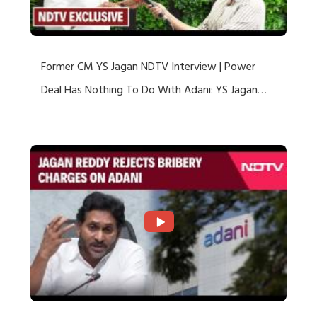
Former CM YS Jagan NDTV Interview | Power
Deal Has Nothing To Do With Adani: YS Jagan
Rejects US Charges