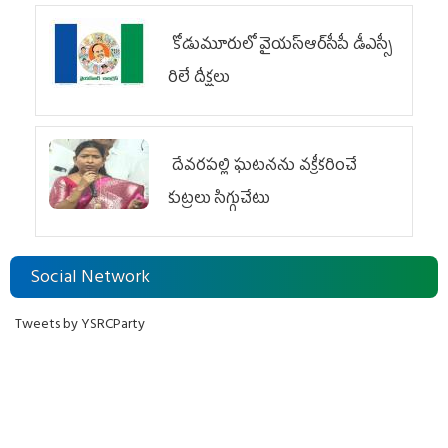
కోడుమూరులో వైయ‌స్ఆర్‌సీపీ డీఎస్సీ
రిలే దీక్షలు
దేవరపల్లి ఘటనను వక్రీకరించే
కుట్రలు సిగ్గుచేటు
Social Network
Tweets by YSRCParty