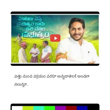
విత్తు నుంచి విక్రయం వరకూ అన్నదాతలకి అండగా
నిలుస్తూ..