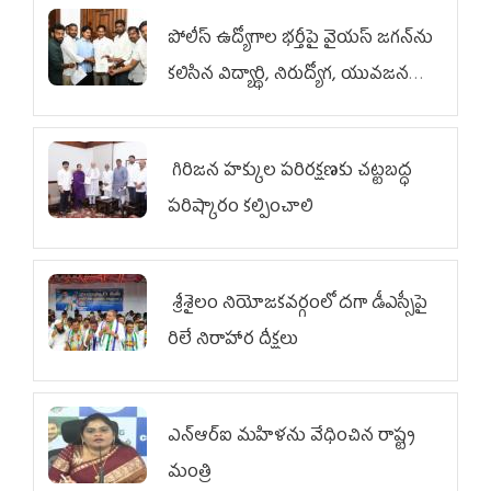
పోలీస్ ఉద్యోగాల భర్తీపై వైయస్ జగన్‌ను
కలిసిన విద్యార్థి, నిరుద్యోగ, యువజన
జేఏసీ
గిరిజన హక్కుల పరిరక్షణకు చట్టబద్ధ
పరిష్కారం కల్పించాలి
శ్రీశైలం నియోజకవర్గంలో దగా డీఎస్సీపై
రిలే నిరాహార దీక్షలు
ఎన్‌ఆర్‌ఐ మహిళను వేధించిన రాష్ట్ర
మంత్రి