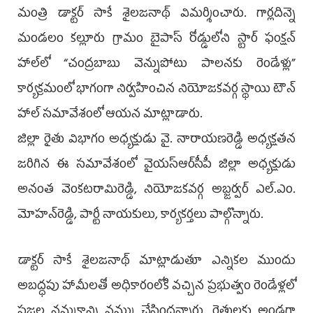
మంత్రి డాక్టర్ సాకే శైలజనాథ్ విమర్శించారు. గార్లదిన్నె
మండలం కల్లూరు గ్రామం బైపాస్ రోడ్డులోని స్టార్ ఫంక్షన్
హాల్‌లో “చంద్రబాబు వెన్నుపోటు పాలనకు రెండేళ్లు”
కార్యక్రమంలో భాగంగా నిర్వహించిన నియోజకవర్గ స్థాయి టౌన్
హాల్ సమావేశంలో ఆయన మాట్లాడారు.
జిల్లా రైతు విభాగం అధ్యక్షుడు వై. నారాయణరెడ్డి అధ్యక్షతన
జరిగిన ఈ సమావేశంలో వైయ‌స్ఆర్‌సీపీ జిల్లా అధ్యక్షుడు
అనంత వెంకటరామిరెడ్డి, నియోజకవర్గ అబ్జర్వర్ ఎల్.ఎం.
మోహన్‌రెడ్డి, పార్టీ నాయకులు, కార్యకర్తలు పాల్గొన్నారు.
డాక్టర్ సాకే శైలజనాథ్ మాట్లాడుతూ ఎన్నికల ముందు
అబద్ధపు హామీలతో అధికారంలోకి వచ్చిన ప్రభుత్వం రెండేళ్లలో
ప్రజల నమ్మకాన్ని వమ్ము చేసిందన్నారు. రైతులకు అండగా