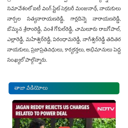
సమావేశంలో ఐటీ వింగ్ స్టేట్ సెక్ర‌ట‌రీ మంజునాథ్‌, నాయ‌కులు
నార్పల సత్యనారాయణరెడ్డి, గార్లదిన్నె నారాయణరెడ్డి,
బొమ్మన శ్రీరాంరెడ్డి, వంశీ గోకుల్‌రెడ్డి, చామలూరు రాజగోపాల్,
ఎల్లారెడ్డి, మహేశ్వర్‌రెడ్డి, పరంధామరెడ్డి, నాగేశ్వర్‌రెడ్డి తదితర
నాయకులు, ప్రజాప్రతినిధులు, కార్యకర్తలు, అభిమానులు పెద్ద
సంఖ్యలో పాల్గొన్నారు.
తాజా వీడియోలు