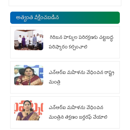
అత్యంత వీక్షించబడిన
గిరిజన హక్కుల పరిరక్షణకు చట్టబద్ధ
పరిష్కారం కల్పించాలి
ఎన్‌ఆర్‌ఐ మహిళను వేధించిన రాష్ట్ర
మంత్రి
ఎన్ఆర్ఐ మహిళను వేధించిన
మంత్రిని త‌క్ష‌ణం బ‌ర్త‌ర‌ఫ్ చేయాలి