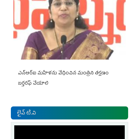
ఎన్ఆర్ఐ మహిళను వేధించిన మంత్రిని త‌క్ష‌ణం
బ‌ర్త‌ర‌ఫ్ చేయాలి
లైవ్ టి.వి