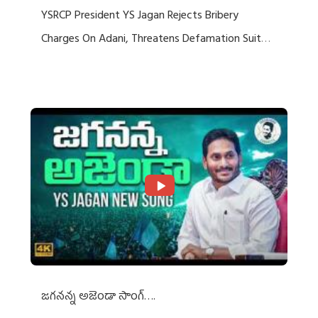
YSRCP President YS Jagan Rejects Bribery
Charges On Adani, Threatens Defamation Suit
Against Media Groups
జగనన్న అజెండా సాంగ్….