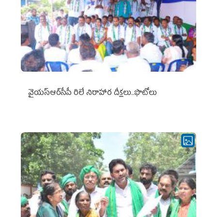
వైయ‌స్ఆర్‌సీపీ రిలే నిరాహార దీక్షలు..ఫొటోలు