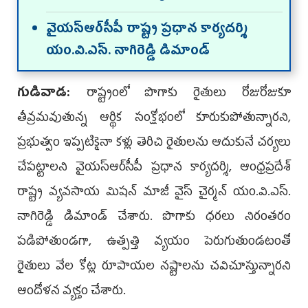
వైయ‌స్ఆర్‌సీపీ రాష్ట్ర ప్ర‌ధాన కార్య‌ద‌ర్శి
యం.వి.ఎస్. నాగిరెడ్డి డిమాండ్‌
గుడివాడ:
రాష్ట్రంలో పొగాకు రైతులు రోజురోజుకూ
తీవ్రమవుతున్న ఆర్థిక సంక్షోభంలో కూరుకుపోతున్నారని,
ప్రభుత్వం ఇప్పటికైనా కళ్లు తెరిచి రైతులను ఆదుకునే చర్యలు
చేపట్టాలని వైయ‌స్ఆర్‌సీపీ ప్రధాన కార్యదర్శి, ఆంధ్రప్రదేశ్
రాష్ట్ర వ్యవసాయ మిషన్ మాజీ వైస్‌ చైర్మన్ యం.వి.ఎస్.
నాగిరెడ్డి డిమాండ్ చేశారు. పొగాకు ధరలు నిరంతరం
పడిపోతుండగా, ఉత్పత్తి వ్యయం పెరుగుతుండటంతో
రైతులు వేల కోట్ల రూపాయల నష్టాలను చవిచూస్తున్నారని
ఆందోళన వ్యక్తం చేశారు.