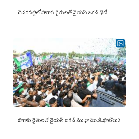
దేవరపల్లిలో పొగాకు రైతులతో వైయస్ జగన్ భేటీ
పొగాకు రైతుల‌తో వైయ‌స్ జ‌గ‌న్ ముఖాముఖి..ఫొటోలు2