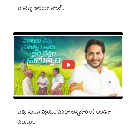
జగనన్న అజెండా సాంగ్….
విత్తు నుంచి విక్రయం వరకూ అన్నదాతలకి అండగా
నిలుస్తూ..