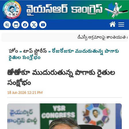
Skip to main content
????
డీఎస్సీ అక్రమాలపై శాంతియుత ధర్నాపై దాడి
You are here
హోం
»
టాప్ స్టోరీస్
» రోజురోజుకూ ముదురుతున్న పొగాకు
రైతుల సంక్షోభం
రోజురోజుకూ ముదురుతున్న పొగాకు రైతుల
సంక్షోభం
18 Jun 2026 12:21 PM