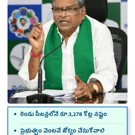
రెండు సీజన్లలోనే రూ.3,278 కోట్ల నష్టం
ప్రభుత్వం వెంటనే జోక్యం చేసుకోవాలి