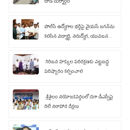
దాడి దుర్మార్గం
పోలీస్ ఉద్యోగాల భర్తీపై వైయస్ జగన్‌ను
కలిసిన విద్యార్థి, నిరుద్యోగ, యువజన
జేఏసీ
గిరిజన హక్కుల పరిరక్షణకు చట్టబద్ధ
పరిష్కారం కల్పించాలి
శ్రీశైలం నియోజకవర్గంలో దగా డీఎస్సీపై
రిలే నిరాహార దీక్షలు