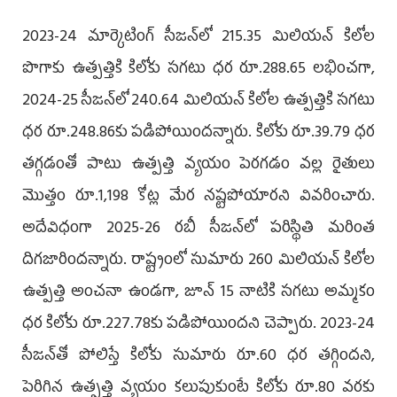
2023-24 మార్కెటింగ్ సీజన్‌లో 215.35 మిలియన్ కిలోల
పొగాకు ఉత్పత్తికి కిలోకు సగటు ధర రూ.288.65 లభించగా,
2024-25 సీజన్‌లో 240.64 మిలియన్ కిలోల ఉత్పత్తికి సగటు
ధర రూ.248.86కు పడిపోయిందన్నారు. కిలోకు రూ.39.79 ధర
తగ్గడంతో పాటు ఉత్పత్తి వ్యయం పెరగడం వల్ల రైతులు
మొత్తం రూ.1,198 కోట్ల మేర నష్టపోయారని వివరించారు.
అదేవిధంగా 2025-26 రబీ సీజన్‌లో పరిస్థితి మరింత
దిగజారిందన్నారు. రాష్ట్రంలో సుమారు 260 మిలియన్ కిలోల
ఉత్పత్తి అంచనా ఉండగా, జూన్ 15 నాటికి సగటు అమ్మకం
ధర కిలోకు రూ.227.78కు పడిపోయిందని చెప్పారు. 2023-24
సీజన్‌తో పోలిస్తే కిలోకు సుమారు రూ.60 ధర తగ్గిందని,
పెరిగిన ఉత్పత్తి వ్యయం కలుపుకుంటే కిలోకు రూ.80 వరకు