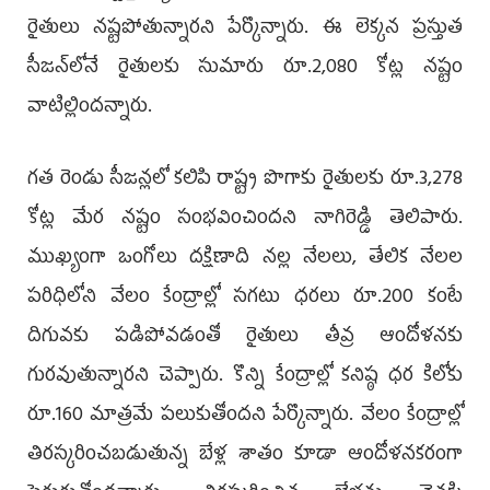
రైతులు నష్టపోతున్నారని పేర్కొన్నారు. ఈ లెక్కన ప్రస్తుత
సీజన్‌లోనే రైతులకు సుమారు రూ.2,080 కోట్ల నష్టం
వాటిల్లిందన్నారు.
గత రెండు సీజన్లలో కలిపి రాష్ట్ర పొగాకు రైతులకు రూ.3,278
కోట్ల మేర నష్టం సంభవించిందని నాగిరెడ్డి తెలిపారు.
ముఖ్యంగా ఒంగోలు దక్షిణాది నల్ల నేలలు, తేలిక నేలల
పరిధిలోని వేలం కేంద్రాల్లో సగటు ధరలు రూ.200 కంటే
దిగువకు పడిపోవడంతో రైతులు తీవ్ర ఆందోళనకు
గురవుతున్నారని చెప్పారు. కొన్ని కేంద్రాల్లో కనిష్ఠ ధర కిలోకు
రూ.160 మాత్రమే పలుకుతోందని పేర్కొన్నారు. వేలం కేంద్రాల్లో
తిరస్కరించబడుతున్న బేళ్ల శాతం కూడా ఆందోళనకరంగా