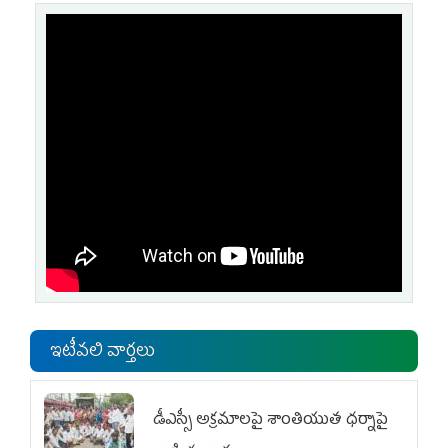
ఇటీవలి వార్తలు
డీఎస్సీ అక్రమాలపై శాంతియుత ధర్నాపై