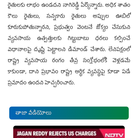
రైతులకు లాభం ఉండదని నాగిరెడ్డి పేర్కొన్నారు. అధిక శాతం
కౌలు రైతులు, సన్నకారు రైతులు అప్పుల ఊబిలో
కూరుకుపోతున్నారని, ప్రభుత్వం వెంటనే జోక్యం చేసుకుని
వ్యవసాయ ఉత్పత్తులకు గిట్టుబాటు ధరలు కల్పించే
విధానాలపై దృష్టి పెట్టాలని డిమాండ్ చేశారు. లేనిపక్షంలో
రాష్ట్ర వ్యవసాయ రంగం తీవ్ర సంక్షోభంలోకి వెళ్లడమే
కాకుండా, దాని ప్రభావం రాష్ట్ర ఆర్థిక వ్యవస్థపై కూడా పడే
ప్రమాదం ఉందని హెచ్చరించారు.
తాజా వీడియోలు