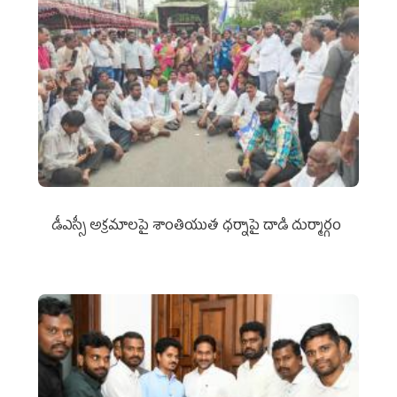
డీఎస్సీ అక్రమాలపై శాంతియుత ధర్నాపై దాడి దుర్మార్గం