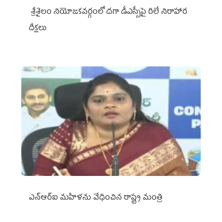
శ్రీశైలం నియోజకవర్గంలో దగా డీఎస్సీపై రిలే నిరాహార
దీక్షలు
ఎన్‌ఆర్‌ఐ మహిళను వేధించిన రాష్ట్ర మంత్రి