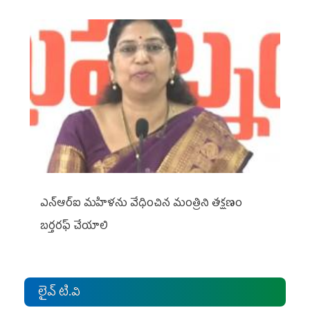
ఎన్ఆర్ఐ మహిళను వేధించిన మంత్రిని త‌క్ష‌ణం
బ‌ర్త‌ర‌ఫ్ చేయాలి
లైవ్ టి.వి