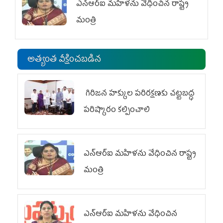
ఎన్‌ఆర్‌ఐ మహిళను వేధించిన రాష్ట్ర
మంత్రి
అత్యంత వీక్షించబడిన
గిరిజన హక్కుల పరిరక్షణకు చట్టబద్ధ
పరిష్కారం కల్పించాలి
ఎన్‌ఆర్‌ఐ మహిళను వేధించిన రాష్ట్ర
మంత్రి
ఎన్ఆర్ఐ మహిళను వేధించిన