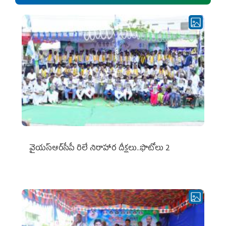
వైయ‌స్ఆర్‌సీపీ రిలే నిరాహార దీక్షలు..ఫొటోలు 2