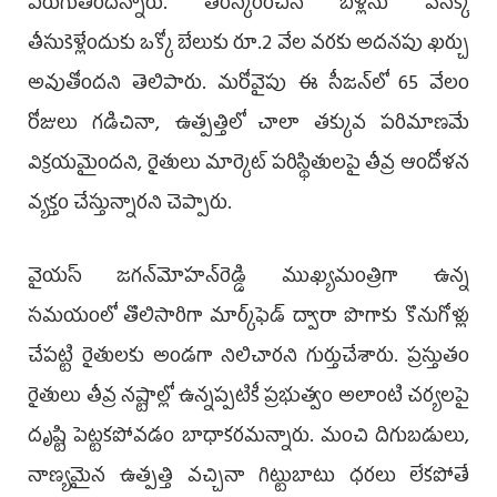
పెరుగుతోందన్నారు. తిరస్కరించిన బేళ్లను వెనక్కి
తీసుకెళ్లేందుకు ఒక్కో బేలుకు రూ.2 వేల వరకు అదనపు ఖర్చు
అవుతోందని తెలిపారు. మరోవైపు ఈ సీజన్‌లో 65 వేలం
రోజులు గడిచినా, ఉత్పత్తిలో చాలా తక్కువ పరిమాణమే
విక్రయమైందని, రైతులు మార్కెట్ పరిస్థితులపై తీవ్ర ఆందోళన
వ్యక్తం చేస్తున్నారని చెప్పారు.
వైయ‌స్ జగన్‌మోహన్‌రెడ్డి ముఖ్యమంత్రిగా ఉన్న
సమయంలో తొలిసారిగా మార్క్‌ఫెడ్ ద్వారా పొగాకు కొనుగోళ్లు
చేపట్టి రైతులకు అండగా నిలిచారని గుర్తుచేశారు. ప్రస్తుతం
రైతులు తీవ్ర నష్టాల్లో ఉన్నప్పటికీ ప్రభుత్వం అలాంటి చర్యలపై
దృష్టి పెట్టకపోవడం బాధాకరమన్నారు. మంచి దిగుబడులు,
నాణ్యమైన ఉత్పత్తి వచ్చినా గిట్టుబాటు ధరలు లేకపోతే