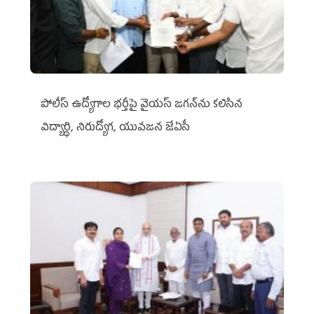
పోలీస్ ఉద్యోగాల భర్తీపై వైయస్ జగన్‌ను కలిసిన
విద్యార్థి, నిరుద్యోగ, యువజన జేఏసీ