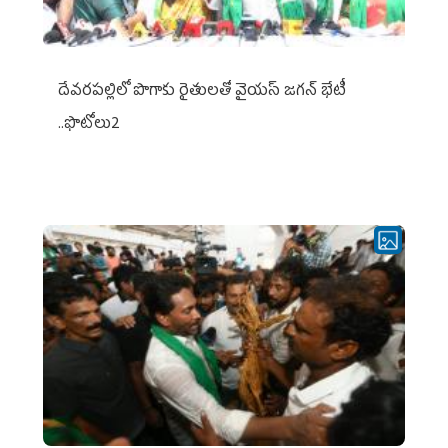
దేవరపల్లిలో పొగాకు రైతులతో వైయస్ జగన్ భేటీ
..ఫొటోలు2