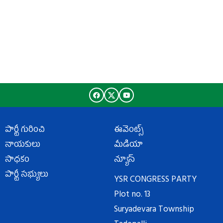
పార్టీ గురించి
ఈవెంట్స్
నాయకులు
మీడియా
సాధకం
న్యూస్
పార్టీ సభ్యులు
YSR CONGRESS PARTY
Plot no. 13
Suryadevara Township