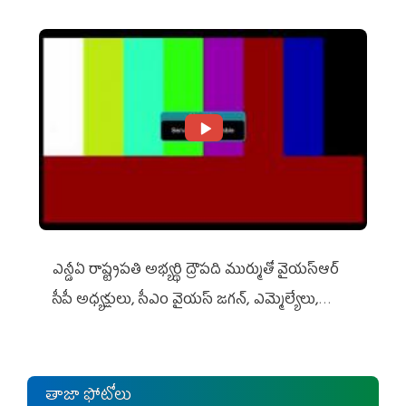
ఎన్డీఏ రాష్ట్ర‌ప‌తి అభ్య‌ర్థి ద్రౌప‌ది ముర్ముతో వైయ‌స్ఆర్
సీపీ అధ్య‌క్షులు, సీఎం వైయ‌స్ జ‌గ‌న్, ఎమ్మెల్యేలు,
ఎంపీల స‌మావేశం
తాజా ఫోటోలు