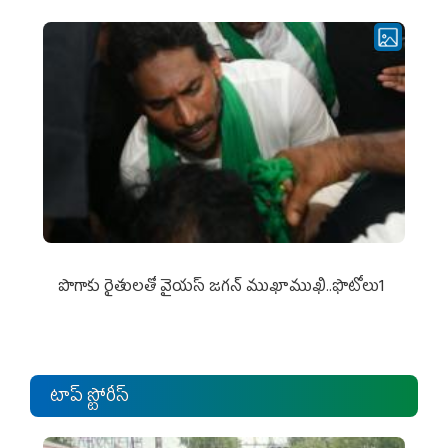
పొగాకు రైతుల‌తో వైయ‌స్ జ‌గ‌న్ ముఖాముఖి..ఫొటోలు1
టాప్ స్టోరీస్