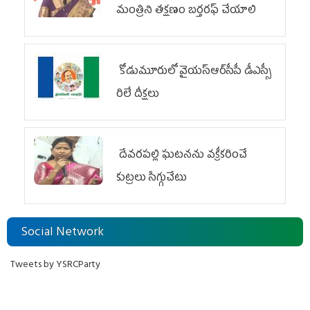
మంత్రిని త‌క్ష‌ణం బ‌ర్త‌ర‌ఫ్ చేయాలి
కోడుమూరులో వైయ‌స్ఆర్‌సీపీ డీఎస్సీ
రిలే దీక్షలు
దేవరపల్లి ఘటనను వక్రీకరించే
కుట్రలు సిగ్గుచేటు
Social Network
Tweets by YSRCParty