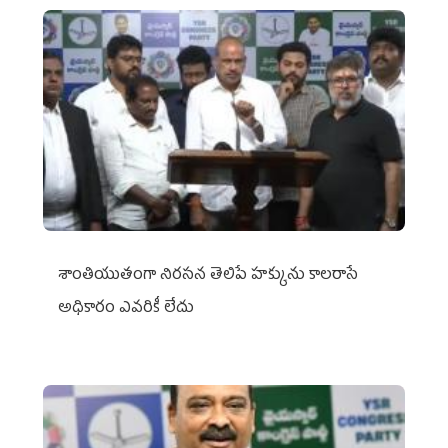
శాంతియుతంగా నిరసన తెలిపే హక్కును కాలరాసే
అధికారం ఎవరికీ లేదు