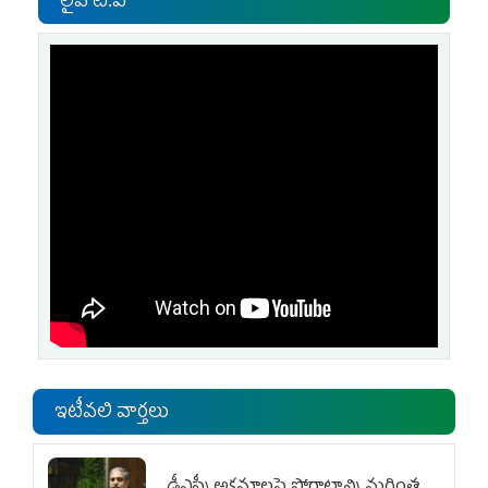
లైవ్ టి.వి
ఇటీవలి వార్తలు