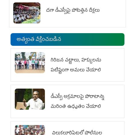
దగా డీఎస్సీపై పోటెత్తిన దీక్షలు
అత్యంత వీక్షించబడిన
గిరిజన చట్టాలు, హక్కులను
పటిష్టంగా అమలు చేయాలి
డీఎస్సీ అక్రమాలపై పోరాటాన్ని
మరింత ఉధృతం చేయాలి
చిలుక‌లూరిపేట‌లో పోలీసుల