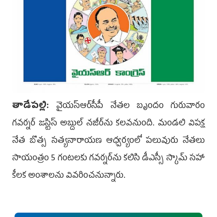
తాడేప‌ల్లి:
వైయ‌స్ఆర్‌సీపీ నేతల బృందం గురువారం
గవర్నర్‌ జస్టిస్‌ అబ్దుల్‌ నజీర్‌­ను కలవనుంది. మండలి విపక్ష
నేత బొత్స సత్యనారాయణ ఆధ్వర్యంలో పలు­వు­రు నేతలు
సాయంత్రం 5 గంటలకు గవ­ర్నర్‌ను కలిసి డీఎస్సీ స్కామ్‌ సహా
కీలక అంశాలను వివరించనున్నారు.