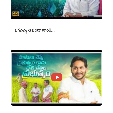
జగనన్న అజెండా సాంగ్….