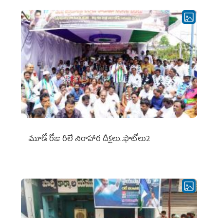
మూడో రోజు రిలే నిరాహార దీక్షలు..ఫొటోలు2