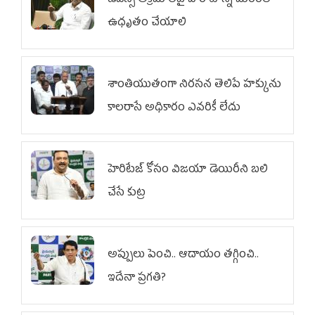
డీఎస్సీ అక్రమాలపై పోరాటాన్ని మరింత
ఉధృతం చేయాలి
శాంతియుతంగా నిరసన తెలిపే హక్కును
కాలరాసే అధికారం ఎవరికీ లేదు
హెరిటేజ్ కోసం విజయా డెయిరీని బలి
చేసే కుట్ర‌
అప్పులు పెంచి.. ఆదాయం తగ్గించి..
ఇదేనా ప్రగతి?