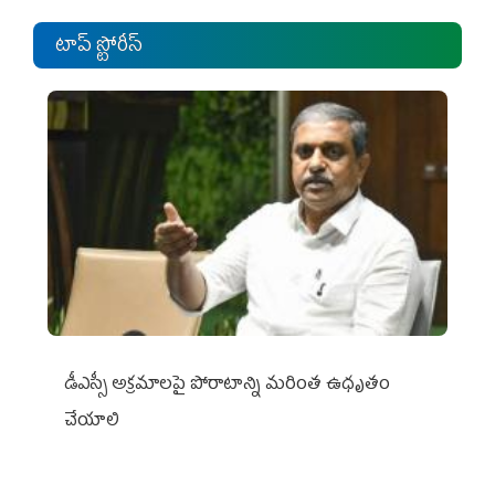
టాప్ స్టోరీస్
డీఎస్సీ అక్రమాలపై పోరాటాన్ని మరింత ఉధృతం
చేయాలి