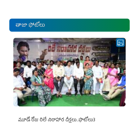
ఎంపీల స‌మావేశం
తాజా ఫోటోలు
మూడో రోజు రిలే నిరాహార దీక్షలు..ఫొటోలు3