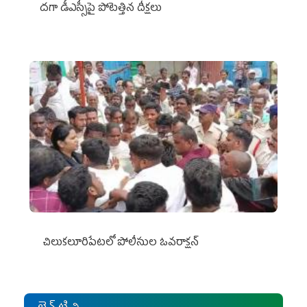
దగా డీఎస్సీపై పోటెత్తిన దీక్షలు
చిలుక‌లూరిపేట‌లో పోలీసుల ఓవ‌రాక్ష‌న్‌