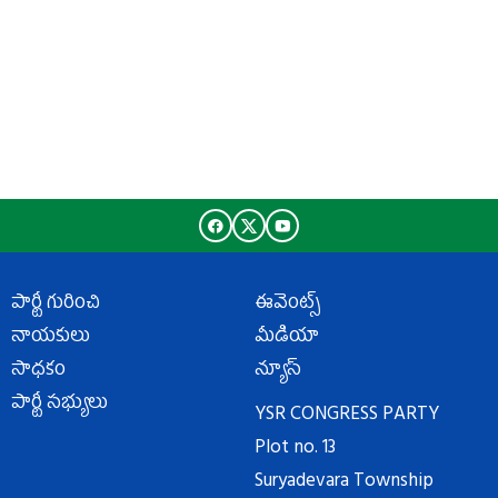
పార్టీ గురించి
ఈవెంట్స్
నాయకులు
మీడియా
సాధకం
న్యూస్
పార్టీ సభ్యులు
YSR CONGRESS PARTY
Plot no. 13
Suryadevara Township