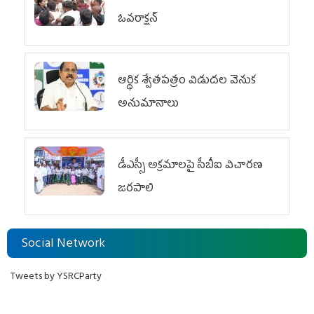
ఓవ‌రాక్ష‌న్‌
ఆర్థిక శ్వేతపత్రం విడుదల వెనుక
అనుమానాలు
డీఎస్సీ అక్రమాలపై సీబీఐ విచారణ
జరపాలి
Social Network
Tweets by YSRCParty