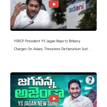
YSRCP President YS Jagan Rejects Bribery
Charges On Adani, Threatens Defamation Suit
Against Media Groups