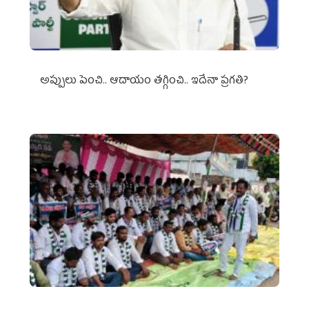
అప్పులు పెంచి.. ఆదాయం తగ్గించి.. ఇదేనా ప్రగతి?