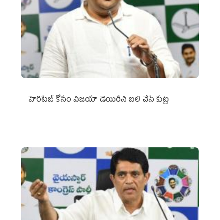
హెరిటేజ్ కోసం విజయా డెయిరీని బలి చేసే కుట్ర‌