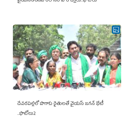
వైయ‌స్ఆర్‌సీపీ రిలే నిరాహార దీక్షలు..ఫొటోలు
దేవరపల్లిలో పొగాకు రైతులతో వైయస్ జగన్ భేటీ
..ఫొటోలు2