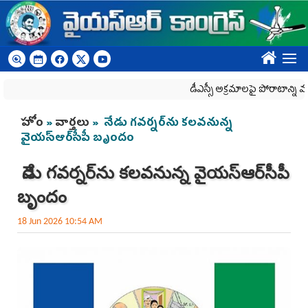
Skip to main content
????
డీఎస్సీ అక్రమాలపై పోరాటాన్ని మరి
You are here
హోం
»
వార్తలు
» నేడు గవర్నర్‌ను కలవనున్న
వైయ‌స్ఆర్‌సీపీ బృందం
నేడు గవర్నర్‌ను కలవనున్న వైయ‌స్ఆర్‌సీపీ
బృందం
18 Jun 2026 10:54 AM