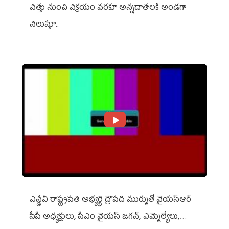
విత్తు నుంచి విక్రయం వరకూ అన్నదాతలకి అండగా
నిలుస్తూ..
ఎన్డీఏ రాష్ట్ర‌ప‌తి అభ్య‌ర్థి ద్రౌప‌ది ముర్ముతో వైయ‌స్ఆర్
సీపీ అధ్య‌క్షులు, సీఎం వైయ‌స్ జ‌గ‌న్, ఎమ్మెల్యేలు,