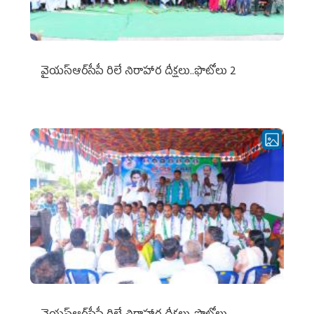
వైయ‌స్ఆర్‌సీపీ రిలే నిరాహార దీక్షలు..ఫొటోలు 2