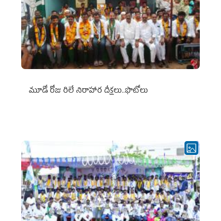
మూడో రోజు రిలే నిరాహార దీక్షలు..ఫొటోలు