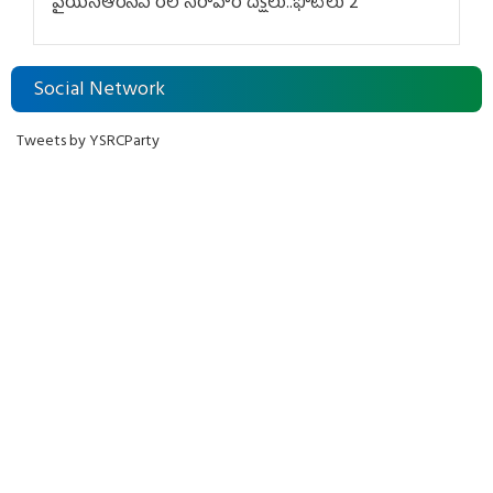
వైయ‌స్ఆర్‌సీపీ రిలే నిరాహార దీక్షలు..ఫొటోలు 2
Social Network
Tweets by YSRCParty