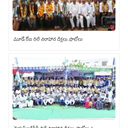
మూడో రోజు రిలే నిరాహార దీక్షలు..ఫొటోలు