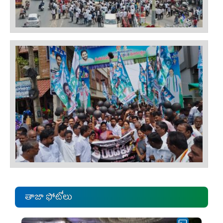
తాజా ఫోటోలు