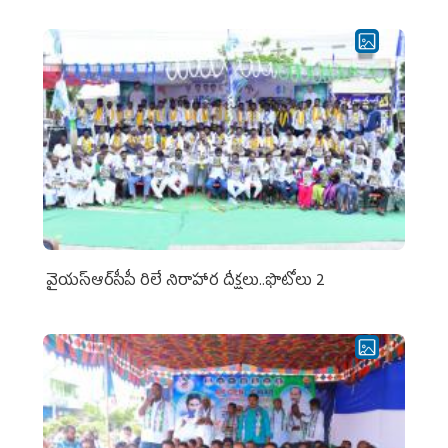
వైయ‌స్ఆర్‌సీపీ రిలే నిరాహార దీక్షలు..ఫొటోలు 2