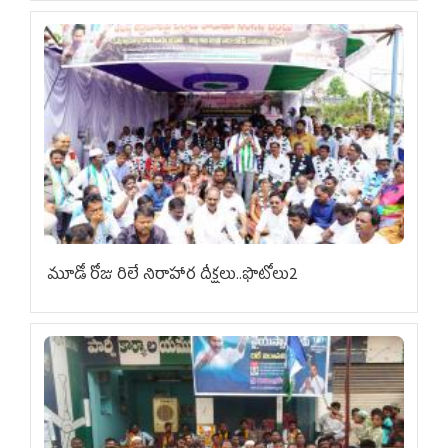
మూడో రోజు రిలే నిరాహార దీక్షలు..ఫొటోలు2