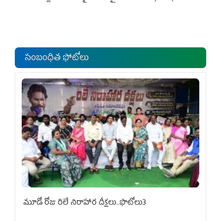
సంబంధిత ఫోటోలు
మూడో రోజు రిలే నిరాహార దీక్షలు..ఫొటోలు3