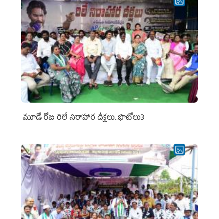
మూడో రోజు రిలే నిరాహార దీక్షలు..ఫొటోలు3