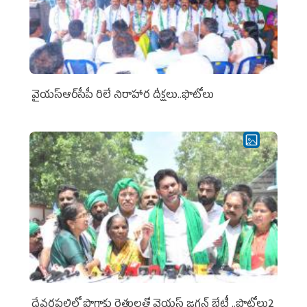
వైయ‌స్ఆర్‌సీపీ రిలే నిరాహార దీక్షలు..ఫొటోలు
దేవరపల్లిలో పొగాకు రైతులతో వైయస్ జగన్ భేటీ ..ఫొటోలు2