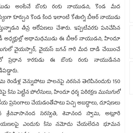
ుడు అంటేనే బొంకు రంకు నాయుడని, కొండ మీద
యంగా కూర్చుని కొండ కింద ఇలాంటి కోతుల్ని బీఆర్‌ నాయుడు
్తున్నాడని తీవ్ర ఆరోపణలు చేశారు. ఇప్పటివరకు పనిచేసిన
డీ అధ్యక్షుల్లో అథామథముడు ఈ బీఆర్‌ నాయుడని, హిందూ
గులో వైయస్సార్, వైయస్‌ జగన్‌ గారి మీద దాడి చేయించే
్రలో ప్రధాన కారకుడు ఈ బొంకు రంకు నాయుడేనని
పడ్డారు.
ి రెండేళ్ల వెన్నుపోటు పాలనపై నిరసన తెలిపినందుకు 150
పై కేసు పెట్టిన పోలీసులు, హిందూ ధర్మ పరిరక్షణ ముసుగులో
కీయ ప్రసంగాలు చేయడంతోపాటు పచ్చి అబద్ధాలు, దూషణలు
ిన శ్రీనివాసానంద సరస్వతి, శివానంద స్వామి, అట్లూరి
ాయణలపై ఎందుకు కేసు నమోదు చేయలేదని భూమన