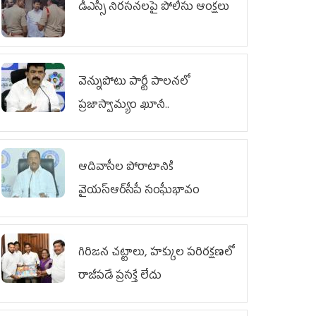
డీఎస్సీ నిరసనలపై పోలీసు ఆంక్షలు
వెన్నుపోటు పార్టీ పాలనలో
ప్రజాస్వామ్యం ఖూనీ..
ఆదివాసీల పోరాటానికి
వైయ‌స్ఆర్‌సీపీ సంఘీభావం
గిరిజన చట్టాలు, హక్కుల పరిరక్షణలో
రాజీపడే ప్రసక్తే లేదు