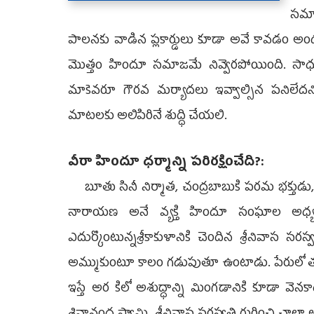
సమావ
పాలనకు వాడిన ప్లకార్డులు కూడా అవే కావడం అందర్నీ 
మొత్తం హిందూ సమాజమే నివ్వెరపోయింది. సాధ
మాకెవరూ గౌరవ మర్యాదలు ఇవ్వాల్సిన పనిలేదని
మాటలకు అలిపిరినే శుద్ధి చేయలి.
వీరా హిందూ ధర్మాన్ని పరిరక్షించేది?:
బూతు సినీ నిర్మాత, చంద్రబాబుకి పరమ భక్తుడు, తిరు
నారాయణ అనే వ్యక్తి హిందూ సంఘాల అధ్యక
ఎదుర్కొంటున్నశ్రీకాకుళానికి చెందిన శ్రీనివాస సరస
అమ్ముకుంటూ కాలం గడుపుతూ ఉంటాడు. పేరులో తప
ఇస్తే అర కిలో అశుద్ధాన్ని మింగడానికి కూడా వెన