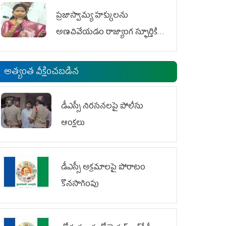
ప్రజాస్వామ్య హక్కులను
అణచివేయడం రాజ్యాంగ స్ఫూర్తికి
విరుద్ధం
అత్యంత వీక్షించబడిన
డీఎస్సీ నిరసనలపై పోలీసు
ఆంక్షలు
డీఎస్సీ అక్రమాలపై పోరాటం
కొనసాగింపు