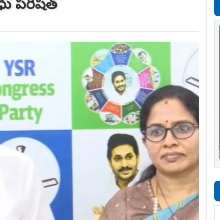
ధు పరిషత్‌