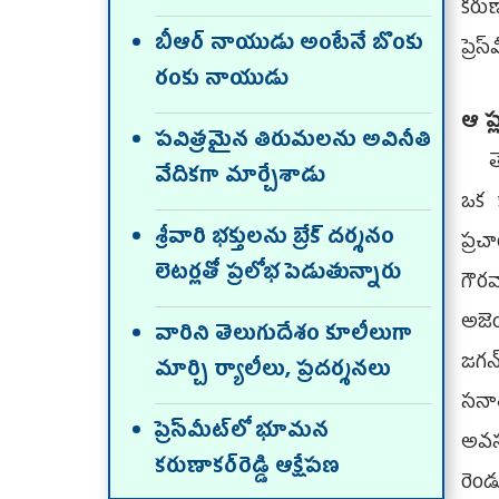
కరుణా
బీఆర్‌ నాయుడు అంటేనే బొంకు
ప్రె
రంకు నాయుడు
ఆ ప్
పవిత్రమైన తిరుమలను అవినీతి
తెలు
వేదికగా మార్చేశాడు
ఒక క
శ్రీవారి భక్తులను బ్రేక్‌ దర్శనం
ప్రచ
లెటర్లతో ప్రలోభ పెడుతున్నారు
గౌర
అజెం
వారిని తెలుగుదేశం కూలీలుగా
జగన్
మార్చి ర్యాలీలు, ప్రదర్శనలు
సనా
ప్రెస్‌మీట్‌లో భూమన
అవస
కరుణాకర్‌రెడ్డి ఆక్షేపణ
రెం