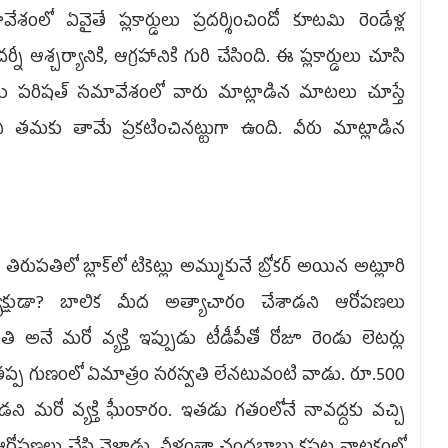
ేశంలో ఏవైతే ప్లకార్డులు ప్రదర్శించిందో కూటమి రెండేళ్ల
ఆశ్చర్యానికి, ఆగ్రహానికి గురి చేసింది. ఈ ప్లకార్డులు చూసి
ు పరిషత్‌ సమావేశంలో వారు మాట్లాడిన మాటలు చూస్తే
 తమకు తామే ప్రకటించినట్టుగా ఉంది. వీరు మాట్లాడిన
పతిలో బ్లాక్‌లో టికెట్లు అమ్ముకునే బ్రోకర్‌ అయిన అట్లూరి
్షుడా? బాలిక మీద అత్యాచారం చేశాడని ఆరోపణలు
్వతి అనే మరో వ్యక్తి ఇప్పుడు టీడీపీతో రోజూ రెండు లెటర్లు
్ప గుణంలో ఏమాత్రం సరస్వతి లేనటువంటి వాడు. రూ.500
కాడని మరో వ్యక్తి ఘీంకారం. ఇతడు గతంలోనే నావద్దకు వచ్చి