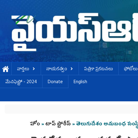
Skip to main content
వార్తలు
నాయకత్వం
పత్రికా ప్రకటనలు
ఫోటోలు
మేనిఫెస్టో - 2024
Donate
English
You are here
హోం
»
టాప్ స్టోరీస్
» తెలుగుదేశం అనుబంధ సంస్థ