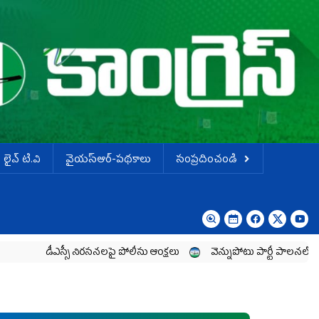
లైవ్ టి.వి
వైయస్ఆర్-పథకాలు
సంప్రదించండి
ఎస్సీ నిరసనలపై పోలీసు ఆంక్షలు
వెన్నుపోటు పార్టీ పాలనలో ప్రజాస్వామ్యం ఖూ