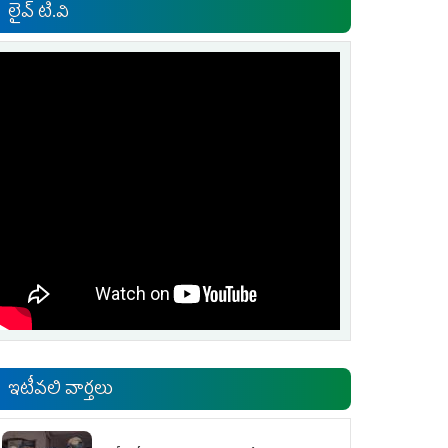
లైవ్ టి.వి
ఇటీవలి వార్తలు