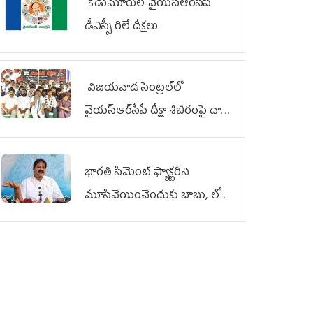
కోడుమూరులో వైయ‌స్ఆర్‌సీపీ
డీఎస్సీ రిలే దీక్షలు
విజయవాడ సెంట్రల్‌లో
వైయ‌స్ఆర్‌సీపీ దీక్షా శిబిరంపై దాడి
దుర్మార్గం
భారతి సిమెంట్ ఫ్యాక్టరీని
మూసివేయించేందుకు బాబు, లోకేశ్
కుట్ర