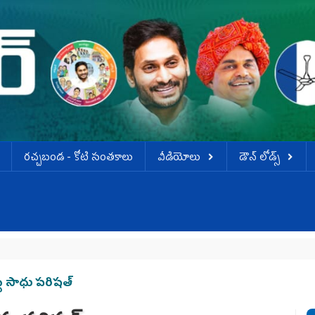
ర‌చ్చ‌బండ‌ - కోటి సంత‌కాలు
వీడియోలు
డౌన్ లోడ్స్
డీ
ే సాధు పరిషత్‌