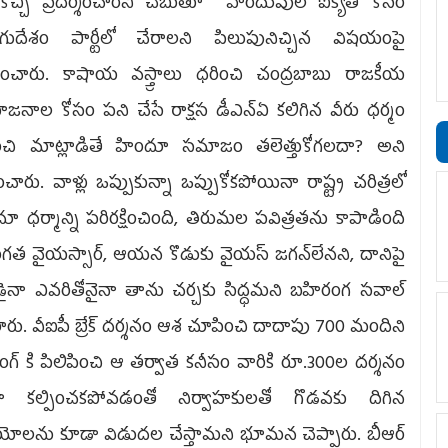
ుకొచ్చి ప్రదర్శించారని చెబుతూ హిందువుల ఐక్యత కోసం
ుగుదేశం పార్టీలో చేరాలని పిలుపునిచ్చిన విషయంపై
ేపించారు. కాషాయ వస్త్రాలు ధరించి చంద్రబాబు రాజకీయ
ోజనాల కోసం పని చేసే రాక్షస డీఎన్‌ఏ కలిగిన వీరు ధర్మం
ించి మాట్లాడితే హిందూ సమాజం తలెత్తుకోగలదా? అని
్నించారు. వాళ్లు ఒప్పుకున్నా ఒప్పుకోకపోయినా రాష్ట్ర చరిత్రలో
ూ ధర్మాన్ని పరిరక్షించింది, తిరుమల పవిత్రతను కాపాడింది
గత వైయస్సార్, ఆయన కొడుకు వైయస్‌ జగన్‌లేనని, దానిపై
డైనా ఎవరితోనైనా తాను చర్చకు సిద్ధమని బహిరంగ సవాల్‌
రారు. వీఐపీ బ్రేక్‌ దర్శనం ఆశ చూపించి దాదాపు 700 మందిని
ంగ్‌ కి పిలిపించి ఆ తర్వాత కనీసం వారికి రూ.300ల దర్శనం
ా కల్పించకపోవడంతో నిర్వాహకులతో గొడవకు దిగిన
యోలను కూడా విడుదల చేస్తామని భూమన చెప్పారు. బీఆర్‌