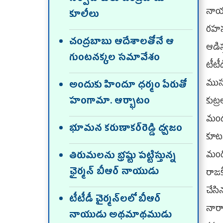
నాయ
కూలీలు
రహస్
చంద్రబాబు ఆదేశాలతోనే ఆ
ఆడిస
గుంటనక్కల సమావేశం
టీటీ
ముసు
అందుకు హిందూ ధర్మం పేరుతో
హంగామా. ఆర్భాటం
కుట
మండి
భూమన కరుణాకర్‌రెడ్డి ధ్వజం
కూటమ
మంది
తిరుమలను భ్రష్టు పట్టిస్తున్న
ఛైర్మన్‌ బీఆర్‌ నాయుడు
రాజ
చేస
టీటీడీ చైర్మన్‌లలో బీఆర్‌
నార
నాయుడు అథమాథముడు