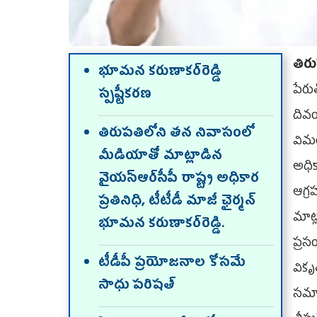
తిర
భూమన కరుణాకర్‌రెడ్డి
పేరు
స్పష్టీకరణ
దివం
తిరుపతిలోని తన నివాసంలో
విమర
మీడియాతో మాట్లాడిన
అధిక
వైయ‌స్ఆర్‌సీపీ రాష్ట్ర అధికార
ఆగ్ర
ప్రతినిధి, టీటీడీ మాజీ ఛైర్మన్‌
మాట
భూమన కరుణాకర్‌రెడ్డి.
ప్రస
టీడీపీ ప్రయోజనాల కోసమే
వికృ
సాధు పరిషత్‌
సమావ