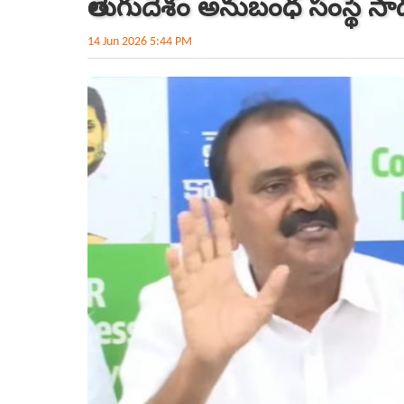
తెలుగుదేశం అనుబంధ సంస్థే సా
14 Jun 2026 5:44 PM