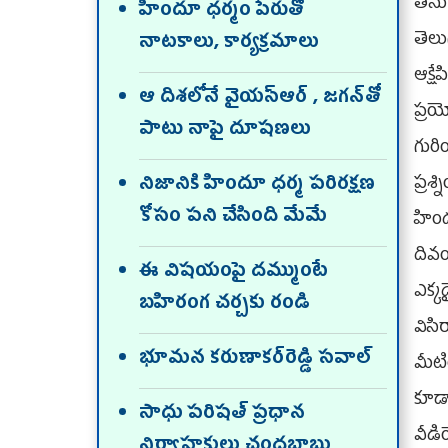
తీస
హిందూ ధర్మం పేరుతో
తెల
నాటకాలు, కార్యక్రమాలు
ఆక్ష
ఆ దిశలోనే వైయ‌స్ఆర్ , జగన్‌తో
ప్రయ
పాటు నాపై దూషణలు
గుర
ప్రశ
నిజానికి హిందూ ధర్మ పరిరక్షణ
కోసం పని చేసింది మేమే
హింద
దివం
ఈ విషయంపై దమ్ముంటే
ఎక్క
బహిరంగ చర్చకు రండి
విసి
భూమన కరుణాకర్‌రెడ్డి సవాల్‌
మీటి
కూడ
సాధు పరిషత్‌ ప్రధాన
వీడి
నిర్వాహకులు చంద్రబాబు