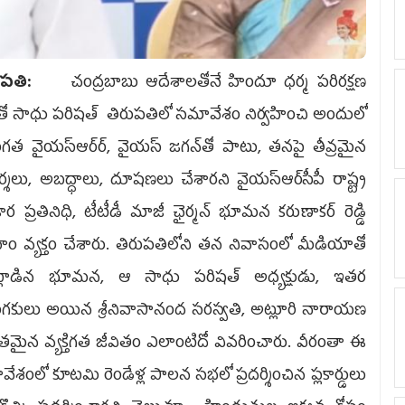
ుపతి:
చంద్రబాబు ఆదేశాలతోనే హిందూ ధర్మ పరిరక్షణ
తో సాధు పరిషత్‌ తిరుపతిలో సమావేశం నిర్వహించి అందులో
గత వైయ‌స్ఆర్‌ర్, వైయస్‌ జగన్‌తో పాటు, తనపై తీవ్రమైన
్శలు, అబద్ధాలు, దూషణలు చేశారని వైయ‌స్ఆర్‌సీపీ రాష్ట్ర
ార ప్రతినిధి, టీటీడీ మాజీ ఛైర్మన్‌ భూమన కరుణాకర్‌ రెడ్డి
హం వ్యక్తం చేశారు. తిరుపతిలోని తన నివాసంలో మీడియాతో
్లాడిన భూమన, ఆ సాధు పరిషత్‌ అధ్యక్షుడు, ఇతర
ంగకులు అయిన శ్రీనివాసానంద సరస్వతి, అట్లూరి నారాయణ
తమైన వ్యక్తిగత జీవితం ఎలాంటిదో వివరించారు. వీరంతా ఈ
ేశంలో కూటమి రెండేళ్ల పాలన సభలో ప్రదర్శించిన ప్లకార్డులు