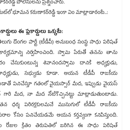
కర్‌రెడ్డి పోలీసులను ప్రశ్నించారు.
స్‌మీట్‌లో భూమన కరుణాకర్‌రెడ్డి ఇంకా ఏం మాట్లాడారంటే..:
లకార్డులు ఈ ప్లకార్డులు ఒక్కటే:
గు దొంగల పార్టీ (టీడీపీ) అనుబంధ సంస్థ సాధు పరిషత్‌
ార్యక్రమాన్ని నిర్వహించింది. స్వామి పేరుతో తనను తాను
ారం చేసుకుంటున్న శివానందస్వామి దానికి అధ్యక్షుడు,
వాధ్యక్షుడు, సభ్యుడు కూడా. ఆయన టీడీపీ రాజకీయ
డాతో పనిచేస్తూ గతంలో వైయస్సార్‌ మీద, ఇప్పుడు వైయస్‌
‌ గారి మీద, నా మీద నోటికొచ్చినట్టు మాట్లాడుతుంటాడు.
తన ధర్మ పరిరక్షకులమనే ముసుగులో టీడీపీ రాజకీయ
రాల కోసం పనిచేయడమే ఆయన కర్తవ్యంగా కనిపిస్తుంది.
డు రోజుల క్రితం తిరుపతిలో జరిగిన ఈ సాధు పరిషత్‌