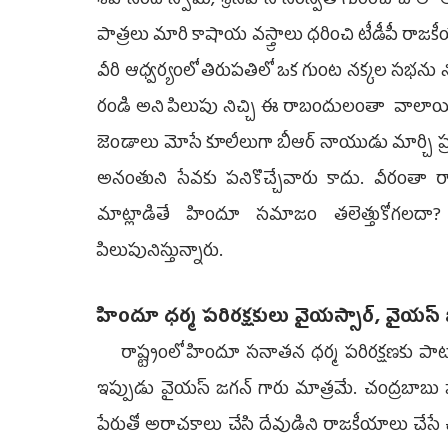
శివానంద స్వామి, శ్రీనివాస సరస్వతి గురించి చాలా
పాత్రలు మారి కాషాయ వస్త్రాలు ధరించి టీడీపీ రాజ
వీరి ఆధ్వర్యంలో తిరుపతిలో ఒక గుంట నక్కల సభన
రండి అని పిలుపు నిచ్చి ఈ రాబందులంతా వాలాయి. 
జెండాలు మోసే కూలీలుగా బీఆర్‌ నాయుడు మార్చి ప్
అనంతుని సేవకు పనికొచ్చేవారు కాదు. వీరంతా రా
మాట్లాడితే హిందూ సమాజం తలెత్తుకోగలదా
పిలుపునిస్తున్నారు.
హిందూ ధర్మ పరిరక్షకులు వైయస్సార్, వైయస్‌ జ
రాష్ట్రంలో హిందూ సనాతన ధర్మ పరిరక్షణకు పాటు
ఇప్పుడు వైయస్‌ జగన్‌ గారు మాత్రమే. చంద్రబా
పేరుతో అరాచకాలు చేసి దేవుడిని రాజకీయాలు చేసే చంద