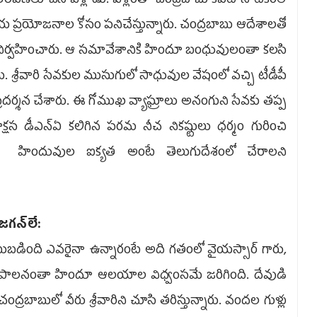
 ఆరోపణలు చేసి వెళ్లాడు. వీళ్లంతా చంద్రబాబు కపట నాటకంలో
కీయ ప్రయోజనాల కోసం పనిచేస్తున్నారు. చంద్రబాబు ఆదేశాలతో
ు నిర్వహించారు. ఆ సమావేశానికి హిందూ బంధువులంతా కలసి
శ్రీవారి సేవకుల ముసుగులో సాధువుల వేషంలో వచ్చి టీడీపీ
రదర్శన చేశారు. ఈ గోముఖ వ్యాఘ్రాలు అనంగుని సేవకు తప్ప
క్షస డీఎన్‌ఏ కలిగిన పరమ నీచ నికష్టులు ధర్మం గురించి
? హిందువుల ఐక్యత అంటే తెలుగుదేశంలో చేరాలని
గన్‌లే:
బడింది ఎవరైనా ఉన్నారంటే అది గతంలో వైయస్సార్‌ గారు,
బు పాలనంతా హిందూ ఆలయాల విధ్వంసమే జరిగింది. దేవుడి
్రబాబులో వీరు శ్రీవారిని చూసి తరిస్తున్నారు. వందల గుళ్లు