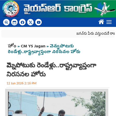
Skip to main content
????
జగన్‌కు పేరు వస్తుందనే రాజకీయ కక్షతో ద
You are here
హోం
»
CM YS Jagan
» వెన్నుపోటుకు
రెండేళ్లు..రాష్ట్ర‌వ్యాప్తంగా నిర‌స‌న‌ల హోరు
వెన్నుపోటుకు రెండేళ్లు..రాష్ట్ర‌వ్యాప్తంగా
నిర‌స‌న‌ల హోరు
12 Jun 2026 2:16 PM