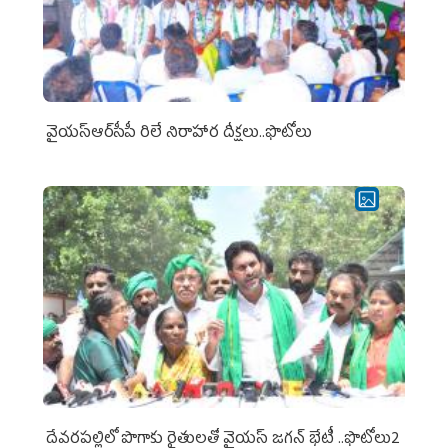
వైయ‌స్ఆర్‌సీపీ రిలే నిరాహార దీక్షలు..ఫొటోలు
దేవరపల్లిలో పొగాకు రైతులతో వైయస్ జగన్ భేటీ ..ఫొటోలు2