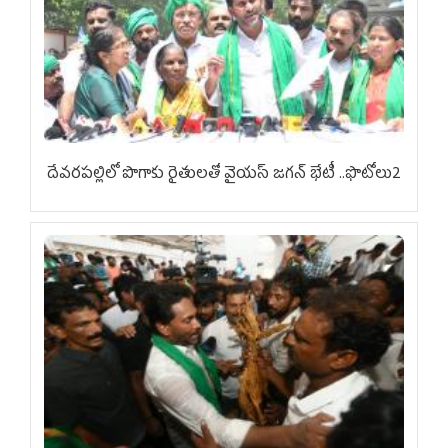
దేవరపల్లిలో పొగాకు రైతులతో వైయస్ జగన్ భేటీ ..ఫొటోలు2