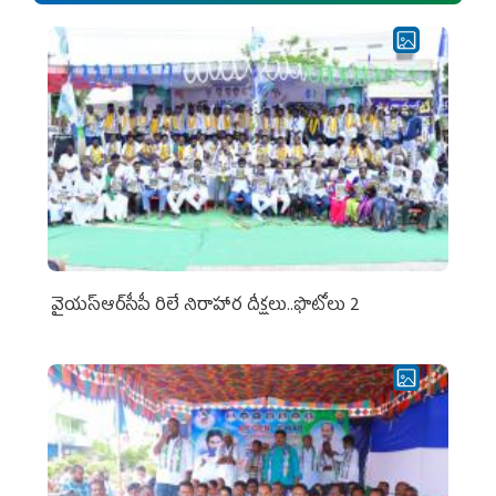
వైయ‌స్ఆర్‌సీపీ రిలే నిరాహార దీక్షలు..ఫొటోలు 2