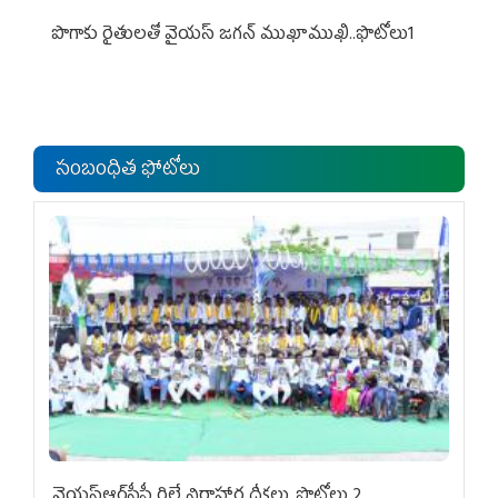
పొగాకు రైతుల‌తో వైయ‌స్ జ‌గ‌న్ ముఖాముఖి..ఫొటోలు1
సంబంధిత ఫోటోలు
వైయ‌స్ఆర్‌సీపీ రిలే నిరాహార దీక్షలు..ఫొటోలు 2