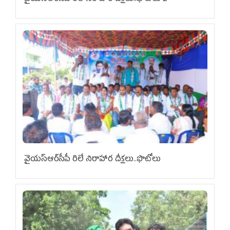
వైయ‌స్ఆర్‌సీపీ రిలే నిరాహార దీక్షలు..ఫొటోలు