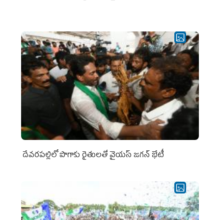
దేవరపల్లిలో పొగాకు రైతులతో వైయస్ జగన్ భేటీ