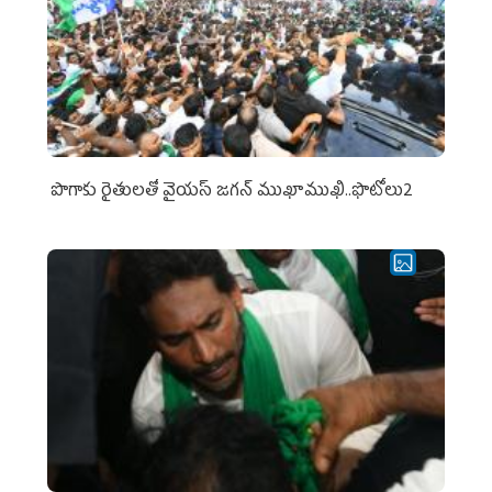
పొగాకు రైతుల‌తో వైయ‌స్ జ‌గ‌న్ ముఖాముఖి..ఫొటోలు2