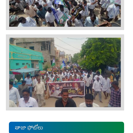
తాజా ఫోటోలు