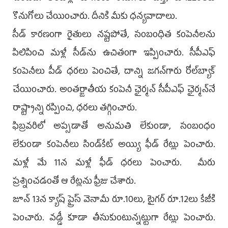
కొనుగోలు చేయించారు. దీనికి మీకు ధన్యవాదాలు.
సీడ్‌ కారణంగా రైతులు నష్టపోతే, సంబంధిత కంపెనీలను
పిలిపించి మళ్లీ సీడ్‌ను ఉచితంగా ఇప్పించారు. సీపీఎఫ్‌
కంపెనీలు పీడ్‌ ధరలు పెంచితే, దాన్ని జగన్‌గారు రోల్‌బ్యాక్‌
చేయించారు. అంతర్జాతీయ కంపెనీ ఛైర్మన్‌ సీపీఎఫ్‌ ఛైర్మన్‌నే
రాష్ట్రాన్ని రప్పించి, ధరలు తగ్గించారు.
ఫిబ్రవరిలో అప్సడాతో అనుమతి లేకుండా, సంబంధం
లేకుండా కంపెనీలు సిండ్‌కేట్‌ అయ్యి ఫీడ్‌ రేట్లు పెంచారు.
మళ్లీ మే 11న మళ్లీ ఫీడ్‌ ధరలు పెంచారు. మీరు
ప్రశ్నించడంతో ఆ రేట్లను ఫ్రీజు చేశారు.
జూన్‌ 13న క్యాష్‌ ప్రైస్‌ వెనామీ రూ.10లు, టైగర్‌ రూ.12లు కేజీకి
పెంచారు. వడ్డీ కూడా తీసుకుంటున్నట్టుగా రేట్లు పెంచారు.