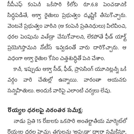
సీపీఎఫ్‌ కంపెనీ ఒకేసారి కిలోకు రూ.6.8 పెంచడానికి
సిద్ధపడితే, ఆక్వా రైతులు ప్రభుత్వం దృష్టికి తీసుకొచ్చారు.
వెంటనే ప్రభుత్వం వారిని (ఆ కంపెనీ ప్రతినిధులు) పిలిపించి,
ధరల పెంపును విత్‌డ్రా చేసుకోవాలని, లేకపోతే ఫీడ్‌ యాక్ట్‌
ప్రయెగిస్తామని నోటీస్‌ ఇవ్వడంతో వారు దారికొచ్చారు. ఆ
విధంగా ఆక్వా రైతుల కోసం చిత్తశుద్ధితో పని చేశాం.
కానీ, ఇప్పుడు ఆక్వా సీడ్, ఫీడ్, ప్రాసెసింగ్‌ యూనిట్లన్నీ ఒకే
వర్గం వారి చేతుల్లో ఉన్నాయి. వారంతా ఆయనకు
సన్నిహితులు. అందుకే వారిపై ఎలాంటి చర్యలు లేవు.
రొయ్యల ధరలపై నిరంతర సమీక్ష:
నాడు ప్రతి 15 రోజులకు ఒకసారి అంతర్జాతీయ మార్కెట్‌లో
రొయ్యల ధరల హెచ్చు తగ్గులను ‘అప్సడా’ ద్వారా సమీక్షిస్తూ,