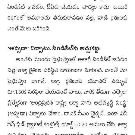
సిండికేట్‌ కావడం, దోపిడి చేయడం సాధ్యం కాదు. డెయిరీ
రంగంలో అమూల్‌ను తీసుకురావడం వల్ల, పాడి రైతులకు
ఎంతో మేలు జరిగింది.
‘అప్సడా’ ఏర్పాటు. సిండికేట్‌కు అడ్డుకట్ట:
అంతకు ముందు ప్రభుత్వంలో అలాగే సిండికేట్‌ కావడం
వల్ల ఆక్వా రైతుల పరిస్థితి దారుణంగా మారింది. దాంతో మా
ప్రభుత్వం రాగానే, ఆక్వా రైతులకు యూనిట్‌ విద్యుత్‌
రూ.1.50కే సరఫరా చేయడంతో పాటు, వారికి తోడుగా నిల్చేలా
ప్రత్యేకంగా ‘ఆంధ్రప్రదేశ్‌ రాష్ట్ర ఆక్వా సాగు అభివృద్ధి సంస్థ’
(అప్సడా) ఏర్పాటు చేశాం. దానికి సీఎం ఛైర్మన్‌. ఇంకా ఏపీ
ఫిష్‌ ఫీడ్‌ (క్వాలిటీ కంట్రోల్‌) యాక్ట్‌–2020 అమలు చేసి, ఆక్వా