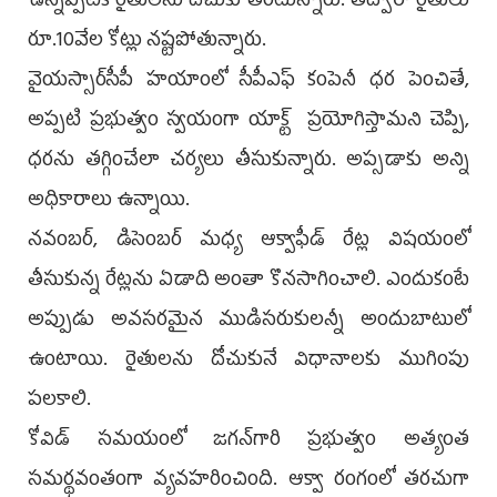
ఉన్నప్పటికీ రైతులను దోచుకు తింటున్నారు. తద్వారా రైతులు
రూ.10వేల కోట్లు నష్టపోతున్నారు.
వైయస్సార్‌సీపీ హయాంలో సీపీఎఫ్‌ కంపెనీ ధర పెంచితే,
అప్పటి ప్రభుత్వం స్వయంగా యాక్ట్‌ ప్రయోగిస్తామని చెప్పి,
ధరను తగ్గించేలా చర్యలు తీసుకున్నారు. అప్సడాకు అన్ని
అధికారాలు ఉన్నాయి.
నవంబర్, డిసెంబర్‌ మధ్య ఆక్వాఫీడ్‌ రేట్ల విషయంలో
తీసుకున్న రేట్లను ఏడాది అంతా కొనసాగించాలి. ఎందుకంటే
అప్పుడు అవసరమైన ముడిసరుకులన్నీ అందుబాటులో
ఉంటాయి. రైతులను దోచుకునే విధానాలకు ముగింపు
పలకాలి.
కోవిడ్‌ సమయంలో జగన్‌గారి ప్రభుత్వం అత్యంత
సమర్థవంతంగా వ్యవహరించింది. ఆక్వా రంగంలో తరచుగా