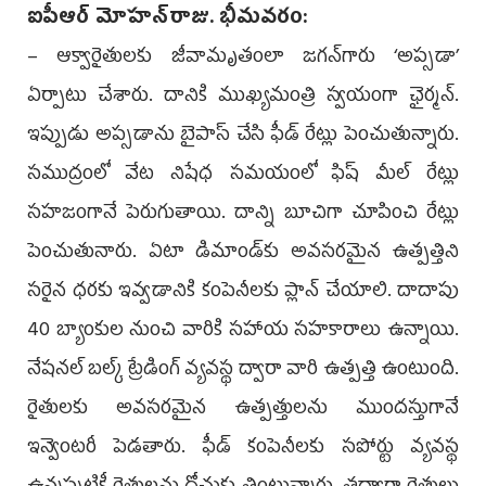
ఐపీఆర్‌ మోహన్‌రాజు. భీమవరం:
– ఆక్వారైతులకు జీవామృతంలా జగన్‌గారు ‘అప్సడా’
ఏర్పాటు చేశారు. దానికి ముఖ్యమంత్రి స్వయంగా ఛైర్మన్‌.
ఇప్పుడు అప్సడాను బైపాస్‌ చేసి ఫీడ్‌ రేట్లు పెంచుతున్నారు.
సముద్రంలో వేట నిషేధ సమయంలో ఫిష్‌ మీల్‌ రేట్లు
సహజంగానే పెరుగుతాయి. దాన్ని బూచిగా చూపించి రేట్లు
పెంచుతునారు. ఏటా డిమాండ్‌కు అవసరమైన ఉత్పత్తిని
సరైన ధరకు ఇవ్వడానికి కంపెనీలకు ప్లాన్‌ చేయాలి. దాదాపు
40 బ్యాంకుల నుంచి వారికి సహాయ సహకారాలు ఉన్నాయి.
నేషనల్‌ బల్క్‌ ట్రేడింగ్‌ వ్యవస్థ ద్వారా వారి ఉత్పత్తి ఉంటుంది.
రైతులకు అవసరమైన ఉత్పత్తులను ముందస్తుగానే
ఇన్వెంటరీ పెడతారు. ఫీడ్‌ కంపెనీలకు సపోర్టు వ్యవస్థ