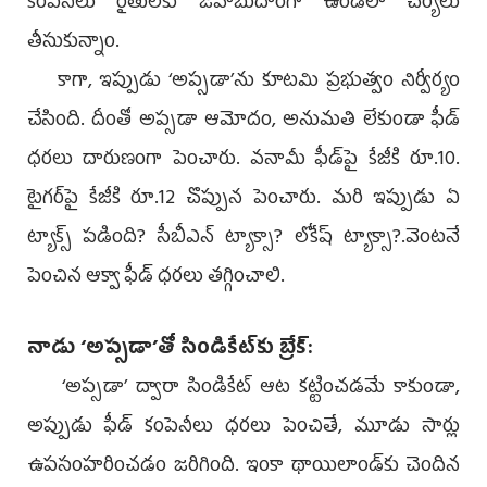
కంపెనీలు రైతులకు జవాబుదారీగా ఉండేలా చర్యలు
తీసుకున్నాం.
కాగా, ఇప్పుడు ‘అప్సడా’ను కూటమి ప్రభుత్వం నిర్వీర్యం
చేసింది. దీంతో అప్సడా ఆమోదం, అనుమతి లేకుండా ఫీడ్‌
ధరలు దారుణంగా పెంచారు. వనామీ ఫీడ్‌పై కేజీకి రూ.10.
టైగర్‌పై కేజీకి రూ.12 చొప్పున పెంచారు. మరి ఇప్పుడు ఏ
ట్యాక్స్‌ పడింది? సీబీఎన్‌ ట్యాక్సా? లోకేష్‌ ట్యాక్సా?.వెంటనే
పెంచిన ఆక్వా ఫీడ్‌ ధరలు తగ్గించాలి.
నాడు ‘అప్సడా’తో సిండికేట్‌కు బ్రేక్‌:
‘అప్సడా’ ద్వారా సిండికేట్‌ ఆట కట్టించడమే కాకుండా,
అప్పుడు ఫీడ్‌ కంపెనీలు ధరలు పెంచితే, మూడు సార్లు
ఉపసంహరించడం జరిగింది. ఇంకా థాయిలాండ్‌కు చెందిన