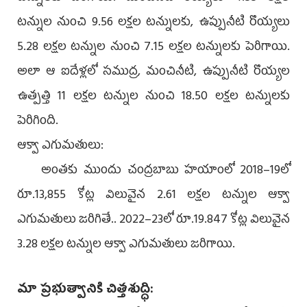
టన్నుల నుంచి 9.56 లక్షల టన్నులకు, ఉప్పునీటి రొయ్యలు
5.28 లక్షల టన్నుల నుంచి 7.15 లక్షల టన్నులకు పెరిగాయి.
అలా ఆ ఐదేళ్లలో సముద్ర, మంచినీటి, ఉప్పునీటి రొయ్యల
ఉత్పత్తి 11 లక్షల టన్నుల నుంచి 18.50 లక్షల టన్నులకు
పెరిగింది.
ఆక్వా ఎగుమతులు:
అంతకు ముందు చంద్రబాబు హయాంలో 2018–19లో
రూ.13,855 కోట్ల విలువైన 2.61 లక్షల టన్నుల ఆక్వా
ఎగుమతులు జరిగితే.. 2022–23లో రూ.19.847 కోట్ల విలువైన
3.28 లక్షల టన్నుల ఆక్వా ఎగుమతులు జరిగాయి.
మా ప్రభుత్వానికి చిత్తశుద్ధి: