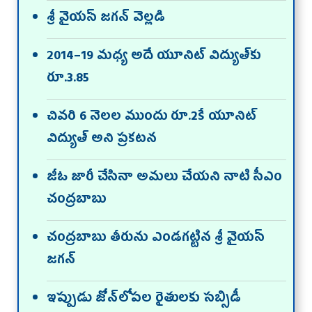
శ్రీ వైయస్‌ జగన్‌ వెల్లడి
2014–19 మధ్య అదే యూనిట్‌ విద్యుత్‌కు
రూ.3.85
చివరి 6 నెలల ముందు రూ.2కే యూనిట్‌
విద్యుత్‌ అని ప్రకటన
జీఓ జారీ చేసినా అమలు చేయని నాటి సీఎం
చంద్రబాబు
చంద్రబాబు తీరును ఎండగట్టిన శ్రీ వైయస్‌
జగన్‌
ఇప్పుడు జోన్‌లోపల రైతులకు సబ్సిడీ