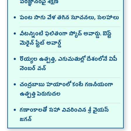
పరిజ్ఞానంపై శిక్షణ
పంట సాగు వేళ తగిన సూచనలు, సలహాలు
వీటన్నింటి ఫలితంగా స్కోచ్‌ అవార్డు. బెస్ట్‌
మెరైన్‌ స్టేట్‌ అవార్డ్‌
రొయ్యల ఉత్పత్తి, ఎగుమతుల్లో దేశంలోనే ఏపీ
నెంబర్‌ వన్‌
చంద్రబాబు హయాంలో కంటే గణనీయంగా
ఉత్పత్తి పెరుగుదల
గణాంకాలతో సహా వివరించిన శ్రీ వైయస్‌
జగన్‌