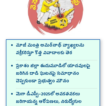
మాజీ మంత్రి అమర్‌నాథ్ వ్యాఖ్యలను
వక్రీకరిస్తూ కొత్త వివాదాలకు తెర
ప్రకాశం జిల్లా ఈదుమూడిలో యాదవులపై
జరిగిన దాడి ఘటనపై సమాధానం
చెప్పకుండా ప్రభుత్వం మౌనం
మెగా డీఎస్సీ–2025లో అవకతవకలు
జరిగాయన్న ఆరోపణలు, నిరుద్యోగుల