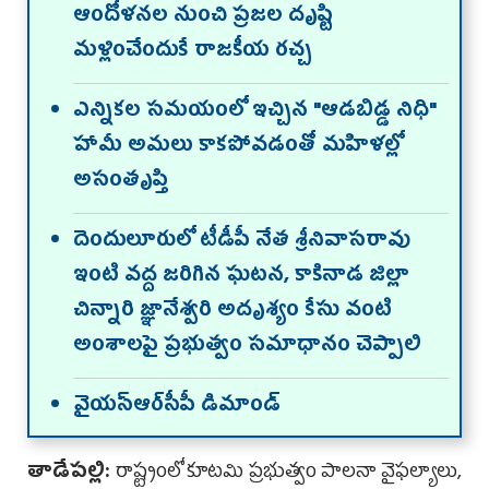
ఆందోళనల నుంచి ప్రజల దృష్టి
మళ్లించేందుకే రాజకీయ రచ్చ
ఎన్నికల సమయంలో ఇచ్చిన "ఆడబిడ్డ నిధి"
హామీ అమలు కాకపోవడంతో మహిళల్లో
అసంతృప్తి
దెందులూరులో టీడీపీ నేత శ్రీనివాసరావు
ఇంటి వద్ద జరిగిన ఘటన, కాకినాడ జిల్లా
చిన్నారి జ్ఞానేశ్వరి అదృశ్యం కేసు వంటి
అంశాలపై ప్రభుత్వం సమాధానం చెప్పాలి
వైయ‌స్ఆర్‌సీపీ డిమాండ్
తాడేప‌ల్లి:
రాష్ట్రంలో కూటమి ప్రభుత్వం పాలనా వైఫల్యాలు,