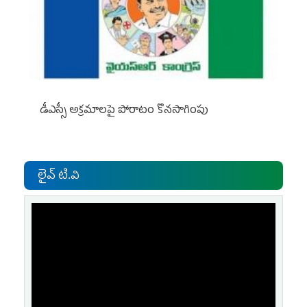
డీఎస్సీ అక్రమాలపై పోరాటం కొనసాగింపు
లైవ్ టి.వి