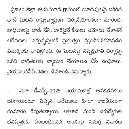
- ప్రకాశం జిల్లా ఈదుమూడి గ్రామంలో యాదవులపై జరిగిన
దాడి ఘటన రాష్ట్రవ్యాప్తంగా చర్చనీయాంశంగా మారింది.
బాధితులపై దాడి చేసి, వారిపైనే కేసులు నమోదు చేశారనే
ఆరోపణలు వస్తున్నప్పటికీ ప్రభుత్వం స్పందించకపోవడం
విమర్శలకు తావిస్తోంది. ఈ ఘటనపై నిష్పక్షపాత దర్యాప్తు
జరిపి బాధితులకు న్యాయం చేయాలని బీసీ సంఘాలు,
వైయ‌స్ఆర్‌సీపీ నేతలు డిమాండ్ చేస్తున్నారు.
- మెగా డీఎస్సీ–2025 నియామకాల్లో అవకతవకలు
జరిగాయంటూ వచ్చిన ఆరోపణలు కూడా రాజకీయంగా
దుమారం రేపుతున్నాయి. లక్షలాది మంది నిరుద్యోగుల
భవిష్యత్తుకు సంబంధించిన అంశంపై సమగ్ర విచారణ