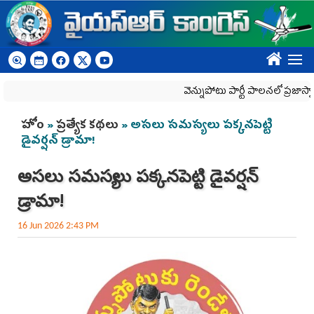
Skip to main content
????
వెన్నుపోటు పార్టీ పాలనలో ప్రజాస్వామ్యం ఖ
You are here
హోం
»
ప్రత్యేక కథలు
» అసలు సమస్యలు పక్కనపెట్టి
డైవర్షన్ డ్రామా!
అసలు సమస్యలు పక్కనపెట్టి డైవర్షన్
డ్రామా!
16 Jun 2026 2:43 PM