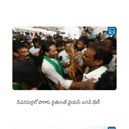
దేవరపల్లిలో పొగాకు రైతులతో వైయస్ జగన్ భేటీ