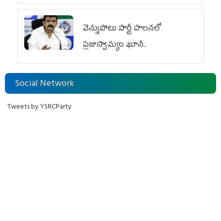
వెన్నుపోటు పార్టీ పాలనలో
ప్రజాస్వామ్యం ఖూనీ..
Social Network
Tweets by YSRCParty