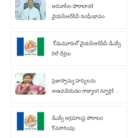
ఆదివాసీల పోరాటానికి
వైయ‌స్ఆర్‌సీపీ సంఘీభావం
కోడుమూరులో వైయ‌స్ఆర్‌సీపీ డీఎస్సీ
రిలే దీక్షలు
ప్రజాస్వామ్య హక్కులను
అణచివేయడం రాజ్యాంగ స్ఫూర్తికి
విరుద్ధం
డీఎస్సీ అక్రమాలపై పోరాటం
కొనసాగింపు