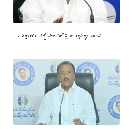
వెన్నుపోటు పార్టీ పాలనలో ప్రజాస్వామ్యం ఖూనీ..