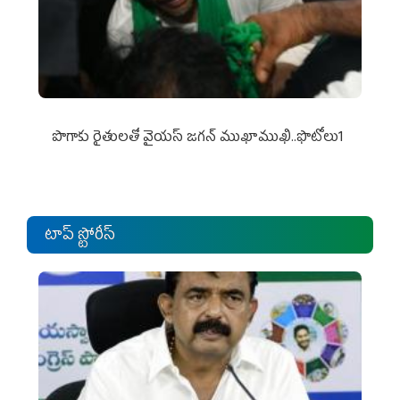
పొగాకు రైతుల‌తో వైయ‌స్ జ‌గ‌న్ ముఖాముఖి..ఫొటోలు1
టాప్ స్టోరీస్