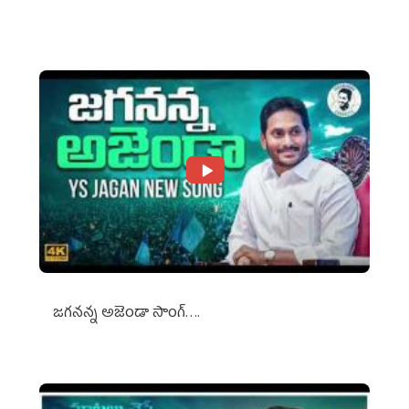
Against Media Groups
జగనన్న అజెండా సాంగ్….