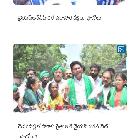
వైయ‌స్ఆర్‌సీపీ రిలే నిరాహార దీక్షలు..ఫొటోలు
దేవరపల్లిలో పొగాకు రైతులతో వైయస్ జగన్ భేటీ
..ఫొటోలు2