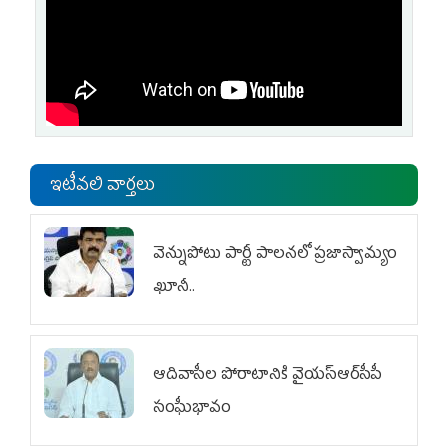
ఇటీవలి వార్తలు
వెన్నుపోటు పార్టీ పాలనలో ప్రజాస్వామ్యం
ఖూనీ..
ఆదివాసీల పోరాటానికి వైయ‌స్ఆర్‌సీపీ
సంఘీభావం