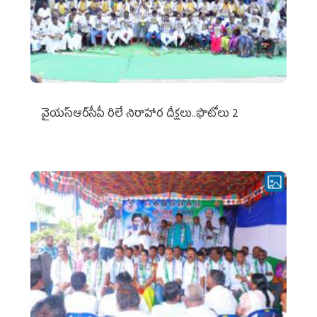
వైయ‌స్ఆర్‌సీపీ రిలే నిరాహార దీక్షలు..ఫొటోలు 2