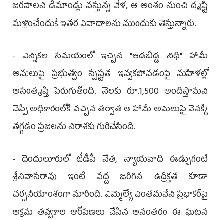
జరపాలని డిమాండ్లు వస్తున్న వేళ, ఆ అంశం నుంచి దృష్టి
మళ్లించేందుకే ఇతర వివాదాలను ముందుకు తెస్తున్నారు.
- ఎన్నికల సమయంలో ఇచ్చిన "ఆడబిడ్డ నిధి" హామీ
అమలుపై ప్రభుత్వం స్పష్టత ఇవ్వకపోవడంపై మహిళల్లో
అసంతృప్తి పెరుగుతోంది. నెలకు రూ.1,500 అందిస్తామని
చెప్పి అధికారంలోకి వచ్చిన తర్వాత ఆ హామీ అమలుపై వెనక్కి
తగ్గడం ప్రజలను నిరాశకు గురిచేసింది.
- దెందులూరులో టీడీపీ నేత, న్యాయవాది ఈడ్పుగంటి
శ్రీనివాసరావు ఇంటి వద్ద జరిగిన ఉద్రిక్తత కూడా
చర్చనీయాంశంగా మారింది. ఎమ్మెల్యే చింత‌మ‌నేని ప్ర‌భాక‌ర్‌పై
అక్రమ తవ్వకాల ఆరోపణలు చేసిన అనంతరం ఈ ఘటన