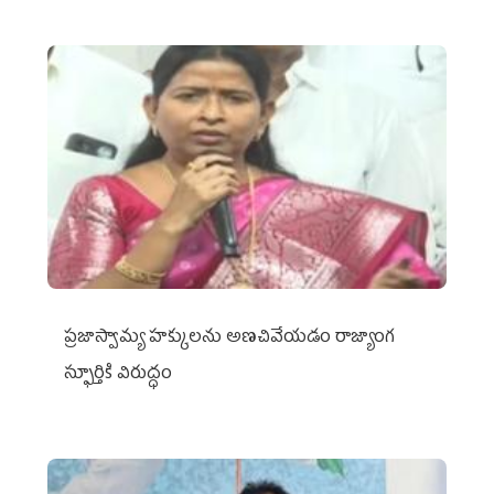
ప్రజాస్వామ్య హక్కులను అణచివేయడం రాజ్యాంగ
స్ఫూర్తికి విరుద్ధం