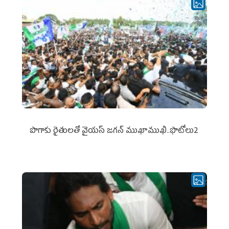
పొగాకు రైతుల‌తో వైయ‌స్ జ‌గ‌న్ ముఖాముఖి..ఫొటోలు2