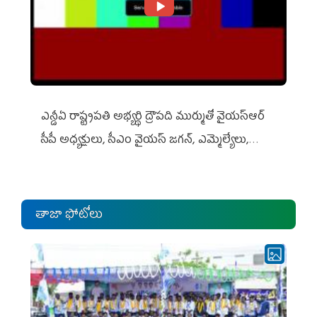
ఎన్డీఏ రాష్ట్ర‌ప‌తి అభ్య‌ర్థి ద్రౌప‌ది ముర్ముతో వైయ‌స్ఆర్
సీపీ అధ్య‌క్షులు, సీఎం వైయ‌స్ జ‌గ‌న్, ఎమ్మెల్యేలు,
ఎంపీల స‌మావేశం
తాజా ఫోటోలు