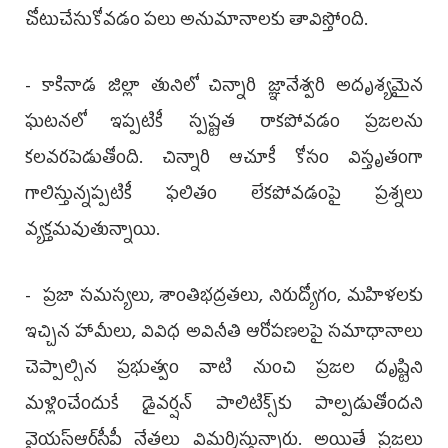
చోటుచేసుకోవడం పలు అనుమానాలకు తావిస్తోంది.
- కాకినాడ జిల్లా తునిలో చిన్నారి జ్ఞానేశ్వరి అదృశ్యమైన
ఘటనలో ఇప్పటికీ స్పష్టత రాకపోవడం ప్రజలను
కలవరపెడుతోంది. చిన్నారి ఆచూకీ కోసం విస్తృతంగా
గాలిస్తున్నప్పటికీ ఫలితం లేకపోవడంపై ప్రశ్నలు
వ్యక్తమవుతున్నాయి.
- ప్రజా సమస్యలు, శాంతిభద్రతలు, నిరుద్యోగం, మహిళలకు
ఇచ్చిన హామీలు, వివిధ అవినీతి ఆరోపణలపై సమాధానాలు
చెప్పాల్సిన ప్రభుత్వం వాటి నుంచి ప్రజల దృష్టిని
మళ్లించేందుకే డైవర్షన్ పాలిటిక్స్‌కు పాల్పడుతోందని
వైయ‌స్ఆర్‌సీపీ నేతలు విమర్శిస్తున్నారు. అయితే ప్రజలు