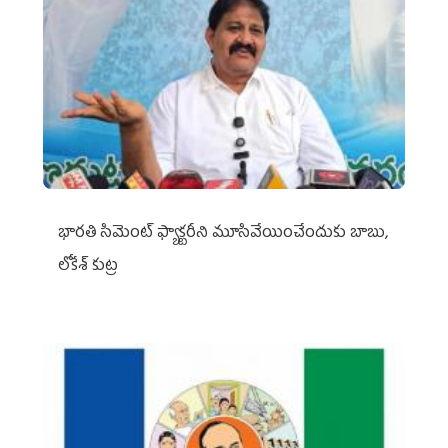
భారతి సిమెంట్ ఫ్యాక్టరీని మూసివేయించేందుకు బాబు,
లోకేశ్ కుట్ర