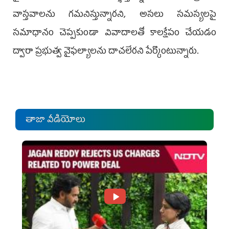
వాస్తవాలను గమనిస్తున్నారని, అసలు సమస్యలపై
సమాధానం చెప్పకుండా వివాదాలతో కాలక్షేపం చేయడం
ద్వారా ప్రభుత్వ వైఫల్యాలను దాచలేరని పేర్కొంటున్నారు.
తాజా వీడియోలు