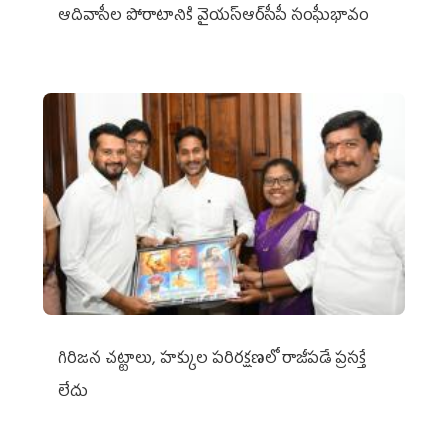
ఆదివాసీల పోరాటానికి వైయ‌స్ఆర్‌సీపీ సంఘీభావం
గిరిజన చట్టాలు, హక్కుల పరిరక్షణలో రాజీపడే ప్రసక్తే
లేదు