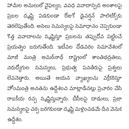
హామీల అమలులో వైఫల్యం, వివిధ వివాదాస్పద అంశాలపై
ప్రజల దృష్టి పడకుండా రోజుకో డైవర్షన్ పాలిటిక్స్‌కు
తెరలేపుతోంది. అసలు సమస్యలపై సమాధానం చెప్పకుండా
కొత్త వివాదాలను సృష్టిస్తూ ప్రజలను తప్పుదోవ పట్టించే
ప్రయత్నం జరుగుతోంది. ఇటీవల చోడవరం సమావేశంలో
మాజీ మంత్రి అమర్‌నాథ్ రాష్ట్రంలో శాంతిభద్రతలు,
నిరుద్యోగుల సమస్యలు, ప్రభుత్వ పనితీరుపై ప్రశ్నలు
లేవనెత్తారు. అయితే ఆయన వ్యాఖ్యలను వక్రీకరిస్తూ
హోంమంత్రి అనితను ఉద్దేశించి మాట్లాడినట్లు ప్రచారం చేసి
రాజకీయ రచ్చ సృష్టిస్తున్నారు. బీసీలపై దాడులు, ప్రజా
సమస్యలపై చర్చ జరగకుండా దృష్టి మళ్లించడమే దీని వెనుక
ఉద్దేశం.