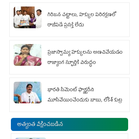
గిరిజన చట్టాలు, హక్కుల పరిరక్షణలో
రాజీపడే ప్రసక్తే లేదు
ప్రజాస్వామ్య హక్కులను అణచివేయడం
రాజ్యాంగ స్ఫూర్తికి విరుద్ధం
భారతి సిమెంట్ ఫ్యాక్టరీని
మూసివేయించేందుకు బాబు, లోకేశ్ కుట్ర
అత్యంత వీక్షించబడిన