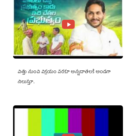
విత్తు నుంచి విక్రయం వరకూ అన్నదాతలకి అండగా
నిలుస్తూ..