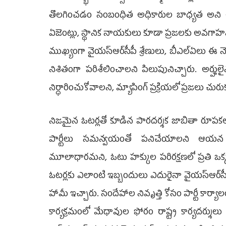
తొలగించడం సంబంధిత అధికారుల బాధ్యత అని అ
ఏజెంట్లు, స్థానిక నాయకులు కూడా ప్రజలకు అవగాహ
ముఖ్యంగా వైయ‌స్ఆర్‌సీపీ శ్రేణులు, బీఎల్‌ఏలు ఈ
నిశితంగా పరిశీలించాలని పిలుపునిచ్చారు. అర్హు
నిర్ధారించుకోవాలని, మ్యాపింగ్ ప్రక్రియలో ప్రజలు చురు
నిజమైన ఓటర్లతో కూడిన పారదర్శక జాబితా రూపకల్
పార్టీలు సమన్వయంతో పనిచేయాలని ఆయన సూచ
మూలాధారమని, ఓటు హక్కుల పరిరక్షణలో ప్రతి ఒక
ఓటర్లకు ఎలాంటి ఇబ్బందులు ఎదురైనా వైయ‌స్ఆర్‌స
హామీ ఇచ్చారు. సందేహాల నివృత్తి కోసం పార్టీ కార్య
కార్యక్రమంలో మేధావుల ఫోరం రాష్ట్ర కార్యదర్శులు 