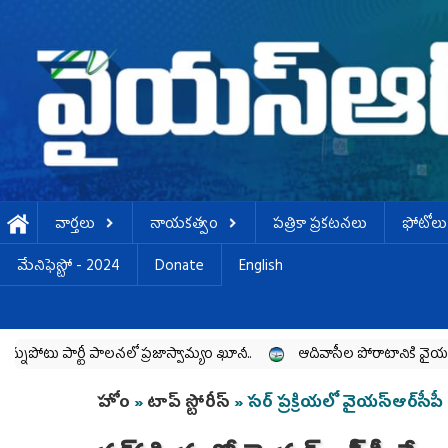
Skip to main content
వార్తలు
నాయకత్వం
పత్రికా ప్రకటనలు
ఫోటోలు
మేనిఫెస్టో - 2024
Donate
English
టీ పాలనలో ప్రజాస్వామ్యం ఖూనీ..
ఆదివాసీల పోరాటానికి వైయ‌స్ఆర్‌సీపీ సం
You are here
హోం
»
టాప్ స్టోరీస్
» సర్ ప్రక్రియలో వైయ‌స్ఆర్‌సీ