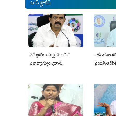
టాప్ స్టోరీస్
వెన్నుపోటు పార్టీ పాలనలో
ఆదివాసీల పో
ప్రజాస్వామ్యం ఖూనీ..
వైయ‌స్ఆర్‌స