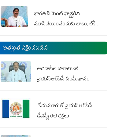
భారతి సిమెంట్ ఫ్యాక్టరీని
మూసివేయించేందుకు బాబు, లోకేశ్
కుట్ర
అత్యంత వీక్షించబడిన
ఆదివాసీల పోరాటానికి
వైయ‌స్ఆర్‌సీపీ సంఘీభావం
కోడుమూరులో వైయ‌స్ఆర్‌సీపీ
డీఎస్సీ రిలే దీక్షలు