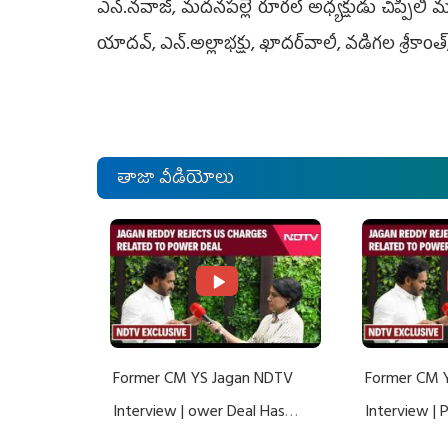
ఎన్.నవాజ్, మదనపల్లె రూరల్ అధ్యక్షుడు చిప్పిలి మల
యాదవ్, ఎన్.అల్లాభక్షు, ఖాదర్‌వాలీ, వడిగల శ్రీకాంత్,
తాజా వీడియోలు
Former CM YS Jagan NDTV
Former CM 
Interview | ower Deal Has
Interview |
Nothing To Do With Adani: YS
Nothing To 