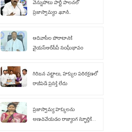
వెన్నుపోటు పార్టీ పాలనలో
ప్రజాస్వామ్యం ఖూనీ..
ఆదివాసీల పోరాటానికి
వైయ‌స్ఆర్‌సీపీ సంఘీభావం
గిరిజన చట్టాలు, హక్కుల పరిరక్షణలో
రాజీపడే ప్రసక్తే లేదు
ప్రజాస్వామ్య హక్కులను
అణచివేయడం రాజ్యాంగ స్ఫూర్తికి
విరుద్ధం