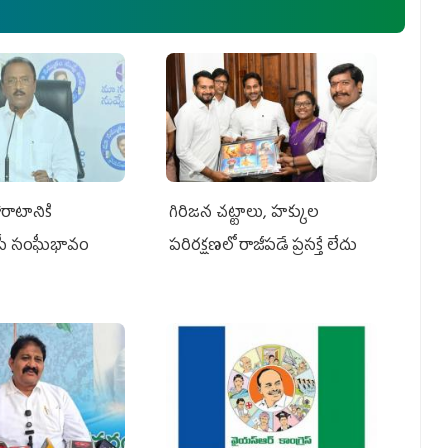
రాటానికి
గిరిజన చట్టాలు, హక్కుల
ీపీ సంఘీభావం
పరిరక్షణలో రాజీపడే ప్రసక్తే లేదు