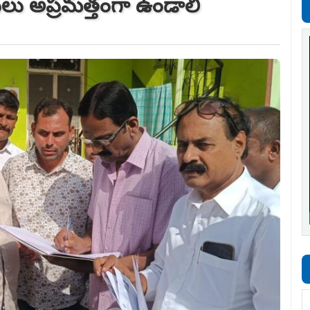
శ్రేణులు అప్రమత్తంగా ఉండాలి