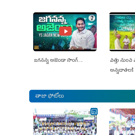
Jagan Rejects US Charges
Jagan Rejec
జగనన్న అజెండా సాంగ్….
విత్తు నుంచి
అన్నదాతలకి 
తాజా ఫోటోలు