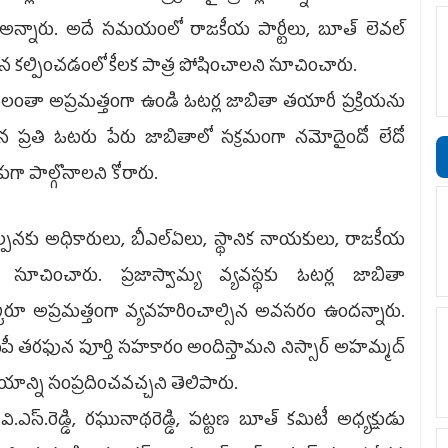
న్నారు. అదే సమయంలో రాజకీయ పార్టీలు, బూత్ లెవల్
న కల్పించడంలో కీలక పాత్ర పోషించాలని సూచించారు.
 నెలంతా అప్రమత్తంగా ఉండి ఓటర్ల జాబితా తయారీ ప్రక్రియను
లైన ప్రతి ఓటరు పేరు జాబితాలో సక్రమంగా నమోదైందో లేదో
కుగా పాల్గొనాలని కోరారు.
పనకు అధికారులు, బీఎల్‌ఏలు, స్థానిక నాయకులు, రాజకీయ
ించారు. ప్రజాస్వామ్య వ్యవస్థకు ఓటర్ల జాబితా
్కరూ అప్రమత్తంగా వ్యవహరించాల్సిన అవసరం ఉందన్నారు.
ీపీ తరఫున పూర్తి సహకారం అందిస్తామని నిస్సార్ అహమ్మద్
ాలయాన్ని సంప్రదించవచ్చని తెలిపారు.
వి.ఎస్.రెడ్డి, రఘునాథరెడ్డి, పట్టణ బూత్ కమిటీ అధ్యక్షుడు