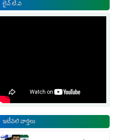
లైవ్ టి.వి
ఇటీవలి వార్తలు