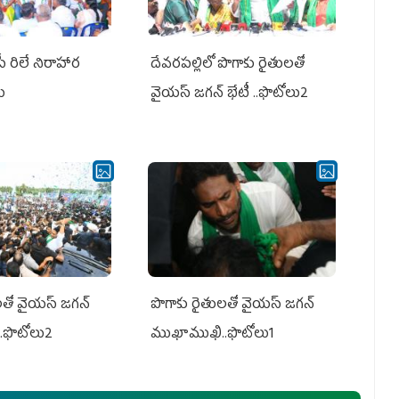
పీ రిలే నిరాహార
దేవరపల్లిలో పొగాకు రైతులతో
లు
వైయస్ జగన్ భేటీ ..ఫొటోలు2
తో వైయ‌స్ జ‌గ‌న్
పొగాకు రైతుల‌తో వైయ‌స్ జ‌గ‌న్
.ఫొటోలు2
ముఖాముఖి..ఫొటోలు1