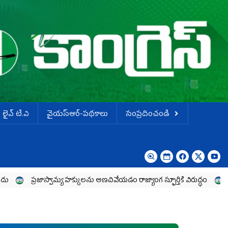
లైవ్ టి.వి
వైయస్ఆర్-పథకాలు
సంప్రదించండి
ాస్వామ్య హక్కులను అణచివేయడం రాజ్యాంగ స్ఫూర్తికి విరుద్ధం
భారతి సిమెంట్ 