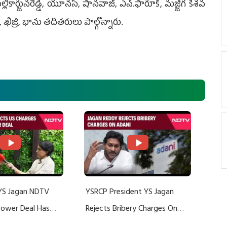
్లికార్జునరెడ్డి, యూనస్, షానవాజ్, ఎన్.ఫారూక్, మజ్జిగ కేశవ
 ఖిజ్రి, భాను తదితరులు పాల్గొన్నారు.
YS Jagan NDTV
YSRCP President YS Jagan
 Power Deal Has
Rejects Bribery Charges On
Do With Adani: YS
Adani, Threatens Defamation