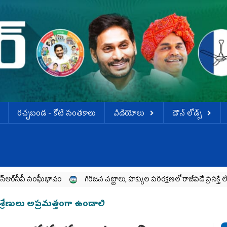
ర‌చ్చ‌బండ‌ - కోటి సంత‌కాలు
వీడియోలు
డౌన్ లోడ్స్
ఘీభావం
గిరిజన చట్టాలు, హక్కుల పరిరక్షణలో రాజీపడే ప్రసక్తే లేదు
ప్రజ
పీ శ్రేణులు అప్రమత్తంగా ఉండాలి