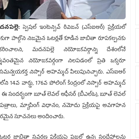
నపల్లె:
స్పెషల్ ఇంటెన్సివ్ రివిజన్ (ఎస్‌ఐఆర్‌) ప్రక్రియలో
కుగా పాల్గొని నిజమైన ఓటర్లతో కూడిన జాబితా రూపకల్పనకు
రించాలని, మదనపల్లె నియోజకవర్గాన్ని దేశంలోనే
్శవంతమైన నియోజకవర్గంగా నిలపడంలో ప్రతి ఒక్కరూ
మన్వయకర్త నిస్సార్ అహమ్మద్ పిలుపునిచ్చారు. ఎస్‌ఐఆర్‌
ోని 14వ వార్డు, 176వ పోలింగ్ కేంద్రంలో నిస్సార్ అహమ్మద్
ారు. ఈ సందర్భంగా బూత్ లెవల్ ఆఫీసర్ (బీఎల్‌ఓ), బూత్ లెవల్
 పత్రాలు, మ్యాపింగ్ విధానం, నమోదు ప్రక్రియపై అవగాహన
 అవసరమైన సూచనలు అందించారు.
ర్ల జాబితా సవరణ ప్రక్రియపై ప్రజల్లో ఉన్న సందేహాలను