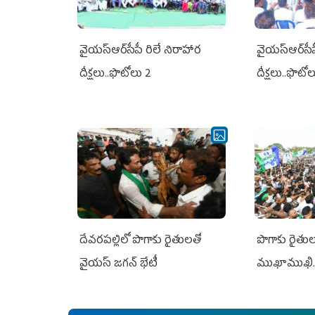
వైయ‌స్ఆర్‌సీపీ రిలే నిరాహార
వైయ‌స్ఆర్‌సీ
దీక్షలు..ఫొటోలు 2
దీక్షలు..ఫొటో
దేవరపల్లిలో పొగాకు రైతులతో
పొగాకు రైతుల‌
వైయస్ జగన్ భేటీ
ముఖాముఖి.