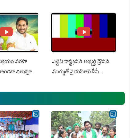
ts US Charges
Suit Against Media Groups
 విక్రయం వరకూ
ఎన్డీఏ రాష్ట్ర‌ప‌తి అభ్య‌ర్థి ద్రౌప‌ది
అండగా నిలుస్తూ..
ముర్ముతో వైయ‌స్ఆర్ సీపీ
అధ్య‌క్షులు, సీఎం వైయ‌స్ జ‌గ‌న్,
ఎమ్మెల్యేలు, ఎంపీల స‌మావేశం