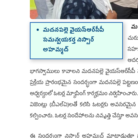
మద
మదనపల్లె వైయ‌స్ఆర్‌సీపీ
చురు
సమన్వయకర్త నిస్సార్
సహక
అహమ్మద్
ఆదర
భాగస్వాములు కావాలని మదనపల్లె వైయ‌స్ఆర్‌సీపీ స
ప్రక్రియ ప్రారంభమైన సందర్భంగా మదనపల్లె పట్టణంల
ఆధ్వర్యంలో ఓటర్ల మ్యాపింగ్ కార్యక్రమం నిర్వహించ
ఏజెంట్లు (బీఎల్‌ఏ)లతో కలిసి ఓటర్లకు అవసరమైన
కల్పించారు. ఓటర్ల సందేహాలను నివృత్తి చేస్తూ
ఈ సందర్భంగా నిస్సార్ అహమ్మద్ మాట్లాడుతూ ఓట