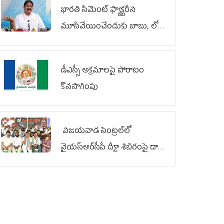
భారతి సిమెంట్ ఫ్యాక్టరీని
మూసివేయించేందుకు బాబు, లోకేశ్
కుట్ర
డీఎస్సీ అక్రమాలపై పోరాటం
కొనసాగింపు
విజయవాడ సెంట్రల్‌లో
వైయ‌స్ఆర్‌సీపీ దీక్షా శిబిరంపై దాడి
దుర్మార్గం