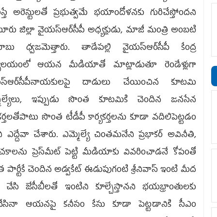
ిస్తే అరెస్టులతో ప్ర‌భుత్వ‌మే భ‌యాందోళ‌న‌కు గురిచేస్తోంద‌ని
ూరు జిల్లా వైయ‌స్ఆర్‌సీపీ అధ్య‌క్షుడు, మాజీ మంత్రి అంబ‌టి
ాబు ధ్వ‌జ‌మెత్తారు. తాడేప‌ల్లి వైయ‌స్ఆర్‌సీపీ కేంద్ర
్యాల‌యంలో ఆయ‌న మీడియాతో మాట్లాడుతూ రెండేళ్లుగా
‌స్ఆర్‌సీపీనాయ‌కుల‌పై దాడులు చేయించిన కూట‌మి
మెల్యేలు, ఇప్పుడు సొంత కూట‌మికి చెందిన జ‌న‌సేన
‌కర్త‌లతోపాటు సొంత టీడీపీ కార్య‌క‌ర్త‌ల‌ను కూడా వ‌దిలిపెట్ట‌డం
ని ఎద్దేవా చేశారు. ఎమ్మెల్యే చింత‌మ‌నేని ప్ర‌భాక‌ర్ అవినీతి,
‌కాల‌ను ప్రెస్‌మీట్ పెట్టి మీడియాకు వివ‌రించాడ‌నే కోపంతో
 పార్టీకే చెందిన అడ్వ‌కేట్ ఈడుపుగంటి శ్రీనివాస్ ఇంటి మీద
 చేసి జేసీబీల‌తో ఇంటిని కూల్చేస్తాన‌ని భయభ్రాంతులకు
చేసినా ఆయ‌న‌పై క‌నీసం కేసు కూడా పెట్ట‌డానికి సీఎం