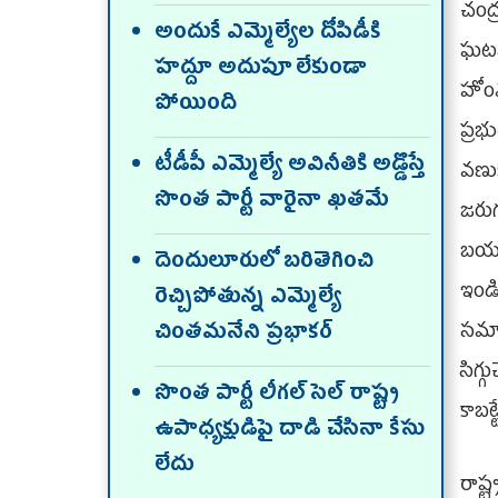
చంద్
అందుకే ఎమ్మెల్యేల దోపిడీకి
ఘ‌ట‌
హ‌ద్దూ అదుపూ లేకుండా
హోం
పోయింది
ప్ర‌భ
టీడీపీ ఎమ్మెల్యే అవినీతికి అడ్డొస్తే
వ‌ణ
సొంత పార్టీ వారైనా ఖ‌తమే
జ‌రు
బ‌య‌
దెందులూరులో బ‌రితెగించి
ఇండి
రెచ్చిపోతున్న ఎమ్మెల్యే
స‌మా
చింత‌మ‌నేని ప్ర‌భాక‌ర్
సిగ్
సొంత పార్టీ లీగ‌ల్ సెల్ రాష్ట్ర
కాబ‌ట
ఉపాధ్య‌క్షుడిపై దాడి చేసినా కేసు
లేదు
రాష్