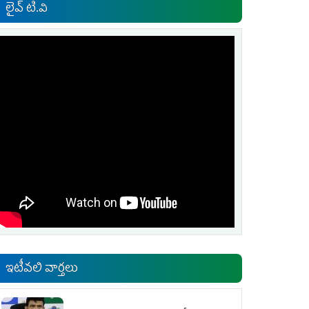
లైవ్ టి.వి
ఇటీవలి వార్తలు