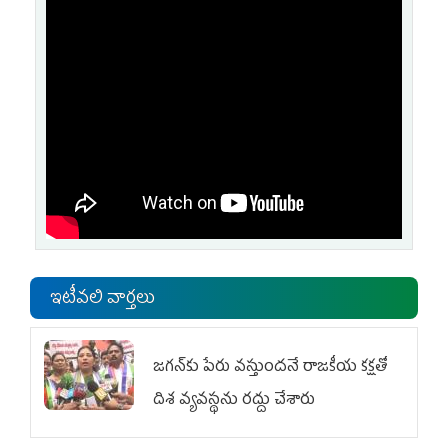
ఇటీవలి వార్తలు
జగన్‌కు పేరు వస్తుందనే రాజకీయ కక్షతో
దిశ వ్య‌వ‌స్థ‌ను రద్దు చేశారు