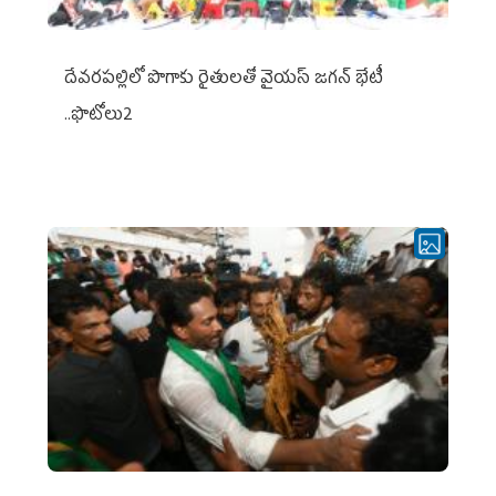
దేవరపల్లిలో పొగాకు రైతులతో వైయస్ జగన్ భేటీ
..ఫొటోలు2