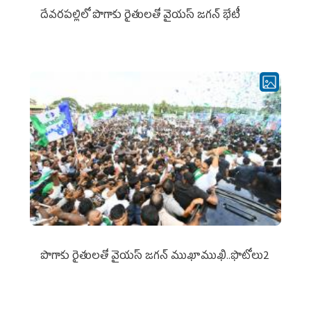
దేవరపల్లిలో పొగాకు రైతులతో వైయస్ జగన్ భేటీ
పొగాకు రైతుల‌తో వైయ‌స్ జ‌గ‌న్ ముఖాముఖి..ఫొటోలు2