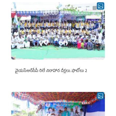
వైయ‌స్ఆర్‌సీపీ రిలే నిరాహార దీక్షలు..ఫొటోలు 2