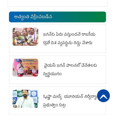
అత్యంత వీక్షించబడిన
జగన్‌కు పేరు వస్తుందనే రాజకీయ
కక్షతో దిశ వ్య‌వ‌స్థ‌ను రద్దు చేశారు
వైయ‌స్ జగన్ పాలనలో చేనేతలకు
స్వర్ణయుగం
కృష్ణా మిల్క్‌ యూనియన్‌ నిర్వీర్యానికి
ప్రభుత్వం కుట్ర