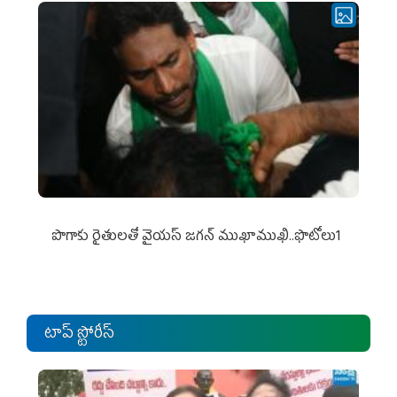
పొగాకు రైతుల‌తో వైయ‌స్ జ‌గ‌న్ ముఖాముఖి..ఫొటోలు1
టాప్ స్టోరీస్