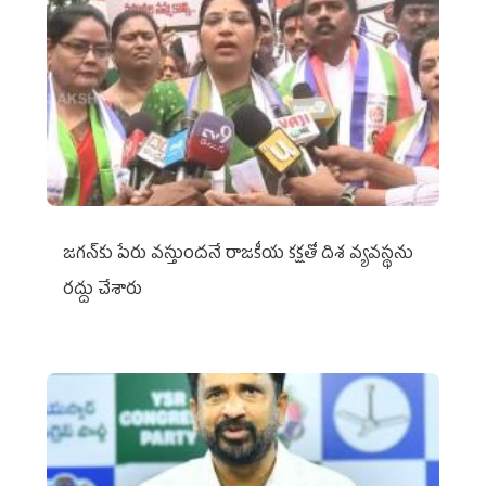
జగన్‌కు పేరు వస్తుందనే రాజకీయ కక్షతో దిశ వ్య‌వ‌స్థ‌ను
రద్దు చేశారు