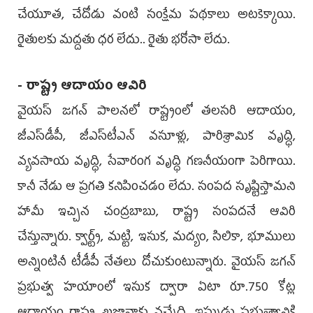
చేయూత, చేదోడు వంటి సంక్షేమ పథకాలు అటకెక్కాయి.
రైతులకు మద్దతు ధర లేదు.. రైతు భరోసా లేదు.
- రాష్ట్ర ఆదాయం ఆవిరి
వైయస్ జగన్ పాలనలో రాష్ట్రంలో తలసరి ఆదాయం,
జీఎస్‌డీపీ, జీఎస్‌టీఎన్ వసూళ్లు, పారిశ్రామిక వృద్ధి,
వ్యవసాయ వృద్ధి, సేవారంగ వృద్ధి గణనీయంగా పెరిగాయి.
కానీ నేడు ఆ ప్రగతి కనిపించడం లేదు. సంపద సృష్టిస్తామని
హామీ ఇచ్చిన చంద్రబాబు, రాష్ట్ర సంపదనే ఆవిరి
చేస్తున్నారు. క్వార్ట్జ్, మట్టి, ఇసుక, మద్యం, సిలికా, భూములు
అన్నింటినీ టీడీపీ నేతలు దోచుకుంటున్నారు. వైయస్ జగన్
ప్రభుత్వ హయాంలో ఇసుక ద్వారా ఏటా రూ.750 కోట్ల