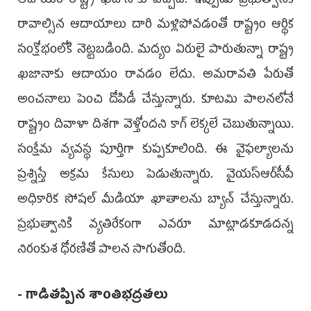
ఆదాయం రాష్ట్ర ఖజానాకు వచ్చేది. ఇప్పుడు ప్రభుత్వానికి
రావాల్సిన ఆదాయాలు దారి మళ్లిపోవడంతో రాష్ట్రం ఆర్థిక
సంక్షోభంలోకి నెట్టబడింది. మద్యం ఏరులై పారుతున్నా రాష్ట్ర
ఖజానాకు ఆదాయం రావడం లేదు. అమరావతి పేరుతో
అంచనాలు పెంచి దోపిడీ చేస్తున్నారు. కూటమి పాలనలోనే
రాష్ట్రం దివాళా దిశగా వెళ్తోందని కాగ్ లెక్కలే చెబుతున్నాయి.
సంక్షేమ వ్యవస్థ పూర్తిగా కుప్పకూలింది. ఈ వైఫల్యాలను
ప్రశ్నిస్తే అక్రమ కేసులు పెడుతున్నారు. వైయ‌స్ఆర్‌సీపీ
అధికారిక సోషల్ మీడియా ఖాతాలను బ్యాన్ చేస్తున్నారు.
ప్రభుత్వానికి వ్యతిరేకంగా ఎవరూ మాట్లాడకూడదన్న
నిరంకుశ ధోరణితో పాలన సాగుతోంది.
- గాడితప్పిన శాంతిభద్రతలు