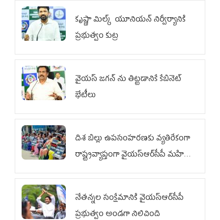
కృష్ణా మిల్క్‌ యూనియన్‌ నిర్వీర్యానికి
ప్రభుత్వం కుట్ర
వైయ‌స్ జగన్‌ ను తిట్టడానికే కేబినెట్‌
భేటీలు
దిశ బిల్లు ఉపసంహరణకు వ్యతిరేకంగా
రాష్ట్రవ్యాప్తంగా వైయ‌స్ఆర్‌సీపీ మహిళా
విభాగం ఆందోళనలు
నేతన్నల సంక్షేమానికి వైయ‌స్ఆర్‌సీపీ
ప్రభుత్వం అండగా నిలిచింది