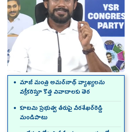
మాజీ మంత్రి అమర్‌నాథ్ వ్యాఖ్యలను
వక్రీకరిస్తూ కొత్త వివాదాలకు తెర
కూటమి ప్రభుత్వ తీరుపై వీరశేఖర్‌రెడ్డి
మండిపాటు