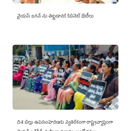
వైయ‌స్ జగన్‌ ను తిట్టడానికే కేబినెట్‌ భేటీలు
దిశ బిల్లు ఉపసంహరణకు వ్యతిరేకంగా రాష్ట్రవ్యాప్తంగా