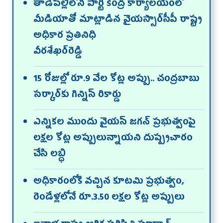
తాడేప‌ల్లిలోని పార్టీ కేంద్ర కార్యాల‌యంలో
మీడియాతో మాట్లాడిన వైయస్సార్‌సీపీ రాష్ట్ర
అధికార ప్రతినిధి
వీరశేఖర్‌రెడ్డి
15 రోజుల్లో రూ.9 వేల కోట్ల అప్పు.. చంద్రబాబు
సర్కార్‌కు గిన్నిస్ రికార్డు
ఎన్నికల ముందు వైయస్ జగన్ ప్రభుత్వంపై
లక్షల కోట్ల అప్పులున్నాయని దుష్ప్రచారం
చేసి ల‌బ్ధి
అధికారంలోకి వచ్చిన కూటమి ప్రభుత్వం,
రెండేళ్లలోనే రూ.3.50 లక్షల కోట్ల అప్పులు