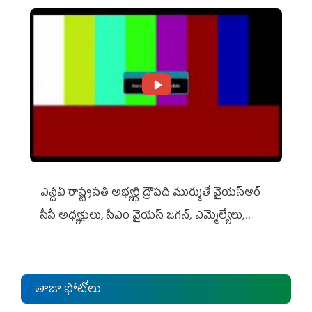
ఎన్డీఏ రాష్ట్ర‌ప‌తి అభ్య‌ర్థి ద్రౌప‌ది ముర్ముతో వైయ‌స్ఆర్
సీపీ అధ్య‌క్షులు, సీఎం వైయ‌స్ జ‌గ‌న్, ఎమ్మెల్యేలు,
ఎంపీల స‌మావేశం
తాజా ఫోటోలు