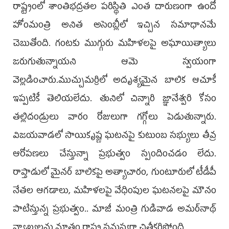
రాష్ట్రంలో శాంతిభద్రతల పరిస్థితి ఎంత దారుణంగా ఉందో
హోంమంత్రి అనిత అసెంబ్లీలో ఇచ్చిన సమాధానమే
చెబుతోంది. గంటకు ముగ్గురు మహిళలపై అఘాయిత్యాలు
జరుగుతున్నాయని ఆమె స్వయంగా
వెల్లడించారు.ముచ్చుమర్రిలో అదృశ్యమైన బాలిక ఆచూకీ
ఇప్పటికీ తెలియలేదు. తునిలో చిన్నారి జ్ఞానేశ్వరి కోసం
తల్లిదండ్రులు వారం రోజులుగా గగ్గోలు పెడుతున్నారు.
విజయవాడలో సాయికృష్ణ ఘటనపై కుటుంబ సభ్యులు తీవ్ర
ఆరోపణలు చేస్తున్నా ప్రభుత్వం స్పందించడం లేదు.
రాప్తాడులో మైనర్ బాలికపై అత్యాచారం, గుంటూరులో టీడీపీ
నేతల ఆగడాలు, మహిళలపై వేధింపుల ఘటనలపై మౌనం
పాటిస్తున్న ప్రభుత్వం.. మాజీ మంత్రి గుడివాడ అమర్‌నాథ్
వ్యాఖ్యలను మాత్రం రాష్ట్ర సమస్యగా చిత్రీకరిస్తోంది.