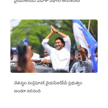
వైయ‌స్ఆర్‌సీపీ మహిళా విభాగం ఆందోళనలు
నేతన్నల సంక్షేమానికి వైయ‌స్ఆర్‌సీపీ ప్రభుత్వం
అండగా నిలిచింది