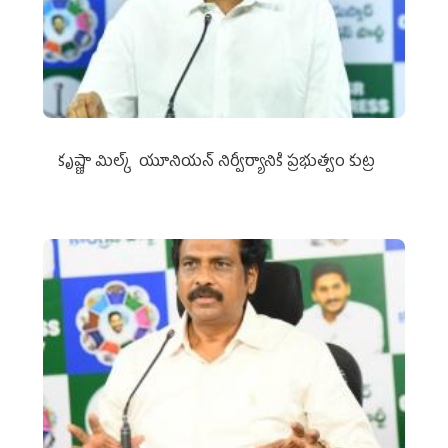
కృష్ణా మిల్క్‌ యూనియన్‌ నిర్వీర్యానికి ప్రభుత్వం కుట్ర