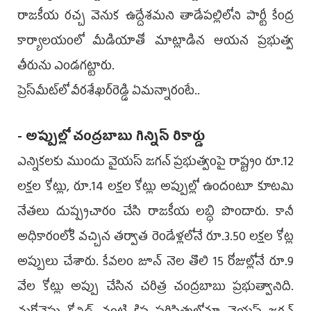
రాజకీయ రచ్చ వెనుక ఉద్దేశమని తాడేపల్లిలోని పార్టీ కేంద్ర
కార్యాలయంలో మీడియాతో మాట్లాడిన ఆయ‌న ప్రభుత్వ
తీరును ఎండ‌గ‌ట్టారు.
ప్రెస్‌మీట్‌లో వీర‌శేఖ‌ర్‌రెడ్డి ఏమ‌న్నారంటే..
- అప్పుల్లో చంద్ర‌బాబు గిన్నిస్ రికార్డు
ఎన్నికలకు ముందు వైయస్ జగన్ ప్రభుత్వంపై రాష్ట్రం రూ.12
లక్షల కోట్లు, రూ.14 లక్షల కోట్లు అప్పుల్లో ఉందంటూ కూటమి
నేతలు దుష్ప్రచారం చేసి రాజకీయ లబ్ధి పొందారు. కానీ
అధికారంలోకి వచ్చిన తర్వాత రెండేళ్లలోనే రూ.3.50 లక్షల కోట్ల
అప్పులు చేశారు. కేవలం జూన్ నెల తొలి 15 రోజుల్లోనే రూ.9
వేల కోట్లు అప్పు చేసిన చరిత్ర చంద్రబాబు ప్రభుత్వానిది.