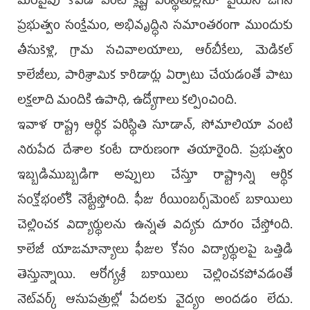
మరోవైపు కోవిడ్ వంటి క్లిష్ట పరిస్థితుల్లోనూ వైయస్ జగన్
ప్రభుత్వం సంక్షేమం, అభివృద్ధిని సమాంతరంగా ముందుకు
తీసుకెళ్లి, గ్రామ సచివాలయాలు, ఆర్‌బీకేలు, మెడికల్
కాలేజీలు, పారిశ్రామిక కారిడార్లు ఏర్పాటు చేయడంతో పాటు
లక్షలాది మందికి ఉపాధి, ఉద్యోగాలు కల్పించింది.
ఇవాళ రాష్ట్ర ఆర్థిక పరిస్థితి సూడాన్, సోమాలియా వంటి
నిరుపేద దేశాల కంటే దారుణంగా తయారైంది. ప్రభుత్వం
ఇబ్బడిముబ్బడిగా అప్పులు చేస్తూ రాష్ట్రాన్ని ఆర్థిక
సంక్షోభంలోకి నెట్టేస్తోంది. ఫీజు రీయింబర్స్‌మెంట్ బకాయిలు
చెల్లించక విద్యార్థులను ఉన్నత విద్యకు దూరం చేస్తోంది.
కాలేజీ యాజమాన్యాలు ఫీజుల కోసం విద్యార్థులపై ఒత్తిడి
తెస్తున్నాయి. ఆరోగ్యశ్రీ బకాయిలు చెల్లించకపోవడంతో
నెట్‌వర్క్ ఆసుపత్రుల్లో పేదలకు వైద్యం అందడం లేదు.