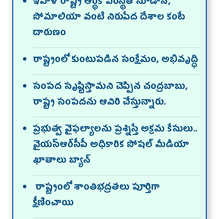
ఇవాళ రాష్ట్ర ఆర్థిక పరిస్థితి సూడాన్,
సోమాలియా వంటి నిరుపేద దేశాల కంటే
దారుణం
రాష్ట్రంలో కుంటుప‌డిన సంక్షేమం, అభివృద్ధి
సంపద సృష్టిస్తామని చెప్పిన చంద్రబాబు,
రాష్ట్ర సంపదను ఆవిరి చేస్తున్నారు.
ప్రభుత్వ వైఫల్యాలను ప్రశ్నిస్తే అక్రమ కేసులు..
వైయ‌స్ఆర్‌సీపీ అధికారిక సోషల్ మీడియా
ఖాతాలు బ్యాన్
రాష్ట్రంలో శాంతిభద్రతలు పూర్తిగా
క్షీణించాయి