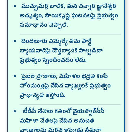
ముచ్చుమర్రి బాలిక, తుని చిన్నారి జ్ఞానేశ్వరి
అదృశ్యం, సాయికృష్ణ ఘటనలపై ప్రభుత్వం
సమాధానం చెప్పాలి.
దెందలూరు ఎమ్మెల్యే తమ పార్టీ
న్యాయవాదిపై దౌర్జన్యానికి పాల్పడినా
ప్రభుత్వం స్పందించడం లేదు.
ప్రజల ప్రాణాలు, మహిళల భద్రత కంటే
హోంమంత్రిపై చేసిన వ్యాఖ్యలకే ప్రభుత్వం
ప్రాధాన్యత ఇస్తోంది.
టీడీపీ నేతలు గతంలో వైయ‌స్సార్‌సీపీ
మహిళా నేతలపై చేసిన అనుచిత
వ్యాఖ్యలను మరిచి ఇప్పుడు నీతులా