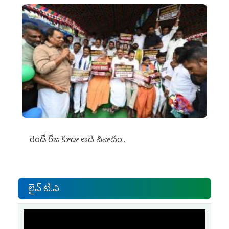
రెండో రోజు కూడా అదే నినాదం..
లైవ్ టి.వి