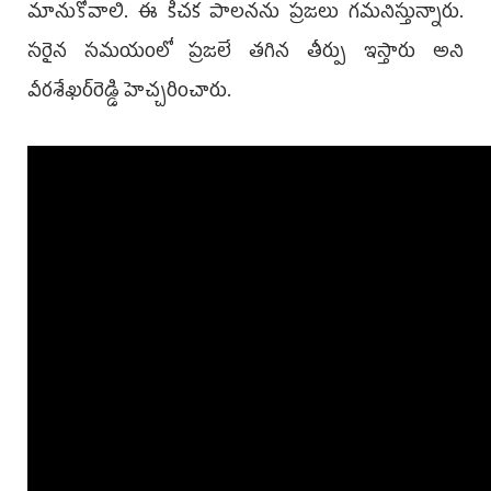
మానుకోవాలి. ఈ కీచక పాలనను ప్రజలు గమనిస్తున్నారు.
సరైన సమయంలో ప్రజలే తగిన తీర్పు ఇస్తారు అని
వీరశేఖర్‌రెడ్డి హెచ్చరించారు.