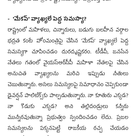
- 'మేకప్' వ్యాఖ్యలే పెద్ద సమస్యా?
రాష్ట్రంలో మహిళలు, చిన్నారులు, బడుగు బలహీన వర్గాల
భద్రత కంటే హోంమంత్రిపై చేసిన 'మేకప్' వ్యాఖ్యలే పెద్ద
సమస్యగా చూపించడం దురదృష్టకరం. టీడీపీ, జ‌న‌సేన‌
నేతలు గతంలో వైయ‌స్ఆర్‌సీపీ మహిళా నేతలపై చేసిన
అనుచిత వ్యాఖ్యలను మరిచి ఇప్పుడు నీతులు
చెబుతున్నారు. అసలు సమస్యలపై సమాధానం చెప్పకుండా
డైవర్షన్ పాలిటిక్స్‌కు పాల్పడుతున్నారు. నా కూతురు ఎక్కడ?
నా కొడుకు ఎక్కడ? అని తల్లిదండ్రులు కన్నీరు
మున్నీరవుతున్నా ప్రభుత్వం స్పందించడం లేదు. ప్రజల
సమస్యలను పక్కనపెట్టి రాజకీయ రచ్చ చేయడం