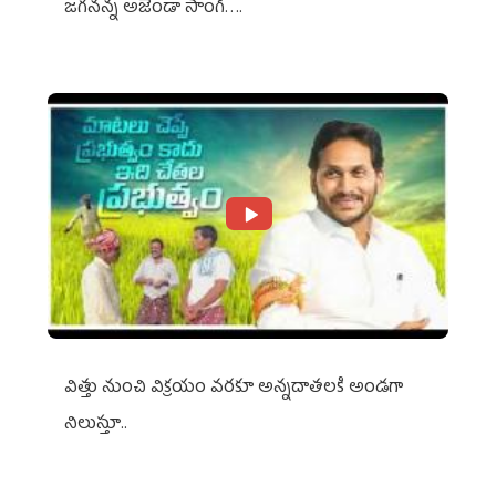
జగనన్న అజెండా సాంగ్….
విత్తు నుంచి విక్రయం వరకూ అన్నదాతలకి అండగా
నిలుస్తూ..