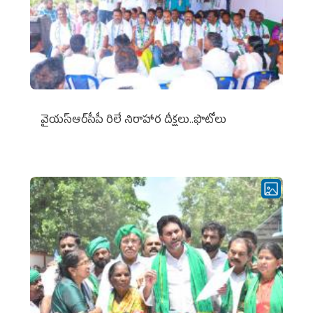
వైయ‌స్ఆర్‌సీపీ రిలే నిరాహార దీక్షలు..ఫొటోలు