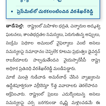
ప్రెస్‌మీట్‌లో చుర‌క‌లంటించిన వీర‌శేఖ‌ర్‌రెడ్డి
తాడేప‌ల్లి:
రాష్ట్రంలో మహిళల భద్రత, చిన్నారుల అదృశ్య
ఘటనలు, శాంతిభద్రతల సమస్యలు, పెరుగుతున్న అప్పులు,
సంక్షేమ పథకాల అమలులో వైఫల్యాలు వంటి అసలు
సమస్యలపై సమాధానం చెప్పలేక కూటమి ప్రభుత్వం డైవర్షన్
రాజకీయాలకు పాల్పడుతోందని వైయస్సార్‌సీపీ రాష్ట్ర
అధికార ప్రతినిధి వీరశేఖర్‌రెడ్డి మండిప‌డ్డారు.
మాజీ మంత్రి గుడివాడ అమర్‌నాథ్ చేసిన వ్యాఖ్యలను
ఉద్దేశపూర్వకంగా వక్రీకరిస్తూ కొత్త వివాదాలకు తెరలేపారని
ఆక్షేపించారు. రాష్ట్రంలో ప్రజలు ఎదుర్కొంటున్న అసలు
సమస్యలపై చర్చ జరగకుండా దృష్టి మళ్లించడమే ఈ