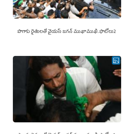
పొగాకు రైతుల‌తో వైయ‌స్ జ‌గ‌న్ ముఖాముఖి..ఫొటోలు2