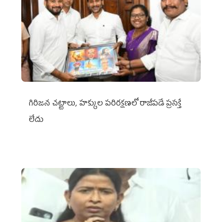
గిరిజన చట్టాలు, హక్కుల పరిరక్షణలో రాజీపడే ప్రసక్తే
లేదు