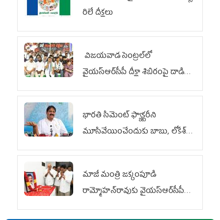
రిలే దీక్షలు
విజయవాడ సెంట్రల్‌లో
వైయ‌స్ఆర్‌సీపీ దీక్షా శిబిరంపై దాడి
దుర్మార్గం
భారతి సిమెంట్ ఫ్యాక్టరీని
మూసివేయించేందుకు బాబు, లోకేశ్
కుట్ర
మాజీ మంత్రి జక్కంపూడి
రామ్మోహన్‌రావుకు వైయ‌స్ఆర్‌సీపీ
ఘన నివాళి