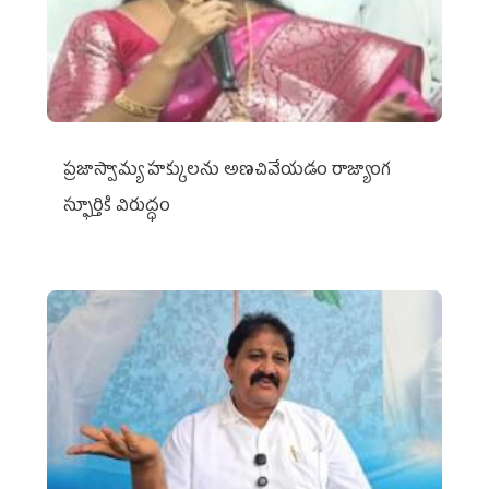
ప్రజాస్వామ్య హక్కులను అణచివేయడం రాజ్యాంగ
స్ఫూర్తికి విరుద్ధం