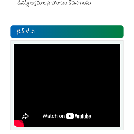
డీఎస్సీ అక్రమాలపై పోరాటం కొనసాగింపు
లైవ్ టి.వి