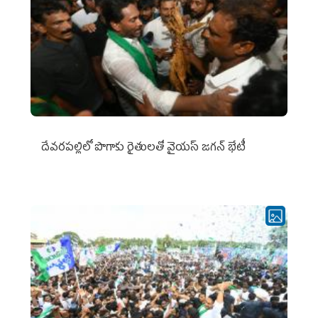
దేవరపల్లిలో పొగాకు రైతులతో వైయస్ జగన్ భేటీ