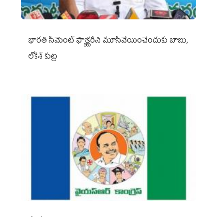
భారతి సిమెంట్ ఫ్యాక్టరీని మూసివేయించేందుకు బాబు,
లోకేశ్ కుట్ర