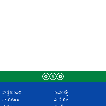
పార్టీ గురించి
ఈవెంట్స్
నాయకులు
మీడియా