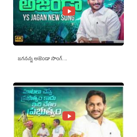
జగనన్న అజెండా సాంగ్….