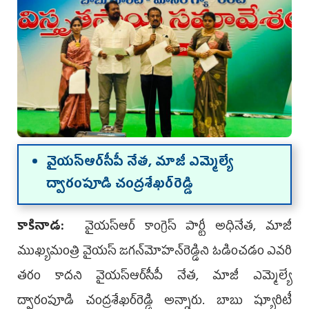
వైయ‌స్ఆర్‌సీపీ నేత‌, మాజీ ఎమ్మెల్యే
ద్వారంపూడి చంద్ర‌శేఖ‌ర్‌రెడ్డి
కాకినాడ‌:
వైయస్ఆర్ కాంగ్రెస్ పార్టీ అధినేత‌, మాజీ
ముఖ్య‌మంత్రి వైయ‌స్ జ‌గన్‌మోహ‌న్‌రెడ్డిని ఓడించ‌డం ఎవ‌రి
త‌రం కాద‌ని వైయ‌స్ఆర్‌సీపీ నేత‌, మాజీ ఎమ్మెల్యే
ద్వారంపూడి చంద్ర‌శేఖ‌ర్‌రెడ్డి అన్నారు. బాబు ష్యూరిటీ