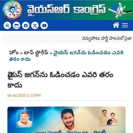
Skip to main content
????
వెన్నుపోటు పార్టీ పాలనలో ప్రజాస్వామ్య
You are here
హోం
»
టాప్ స్టోరీస్
» వైయ‌స్ జగన్‌ను ఓడించడం ఎవ‌రి
త‌రం కాదు
వైయ‌స్ జగన్‌ను ఓడించడం ఎవ‌రి త‌రం
కాదు
04 Jul 2025 5:13 PM