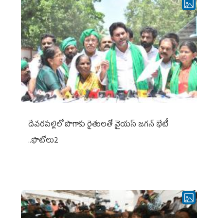
దేవరపల్లిలో పొగాకు రైతులతో వైయస్ జగన్ భేటీ
..ఫొటోలు2