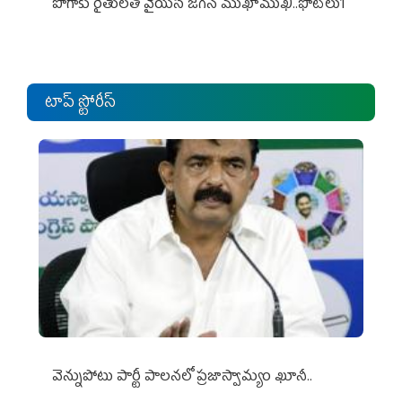
పొగాకు రైతుల‌తో వైయ‌స్ జ‌గ‌న్ ముఖాముఖి..ఫొటోలు1
టాప్ స్టోరీస్
వెన్నుపోటు పార్టీ పాలనలో ప్రజాస్వామ్యం ఖూనీ..