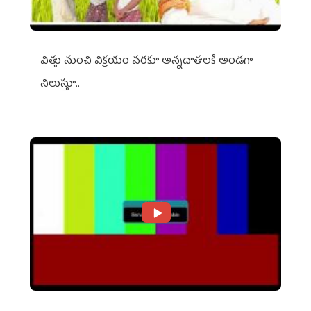
విత్తు నుంచి విక్రయం వరకూ అన్నదాతలకి అండగా
నిలుస్తూ..