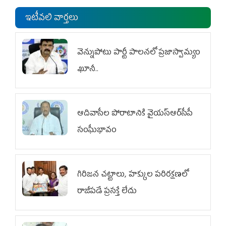
ఇటీవలి వార్తలు
వెన్నుపోటు పార్టీ పాలనలో ప్రజాస్వామ్యం
ఖూనీ..
ఆదివాసీల పోరాటానికి వైయ‌స్ఆర్‌సీపీ
సంఘీభావం
గిరిజన చట్టాలు, హక్కుల పరిరక్షణలో
రాజీపడే ప్రసక్తే లేదు