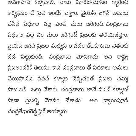
అవగాహన కల్పిచాలి. బాబు షూరిటీ-మోసం గ్యారెంటీ
కార్యక్రమం తో ప్రతి ఇంటికి వెళ్తాం. వైయ‌స్ జగన్ అమలు
చేసిన పథ‌కాల వల్ల ఎంత మేలు జరిగింది..చంద్రబాబు
పథ‌కాల వల్ల ఏం మేలు జరిగిందో ప్రజలకు తెలియజేస్తాం.
వైయ‌స్‌ జగన్ ప్రజల మధ్యకు రావడం తో...కూటమి నేతలకు
దడ పట్టుకుంది. చంద్రబాబు మోసగాడు అని రాష్ట్ర
ప్రజలందరికీ తెలుసు. కానీ చంద్రబాబు తో పథ‌కాలు అమలు
చేయిస్తానని పవన్ కళ్యాణ చెప్పడంతో ప్రజలు నమ్మి
కూటమికి ఓట్లు వేశారు. చంద్రబాబు లానే..పవన్ కళ్యాణ్
కూడా ప్రజల్ని మోసం చేశాడు` అని ద్వారంపూడి
చంద్ర‌శేఖ‌ర‌రెడ్డి ఫైర్ అయ్యారు.