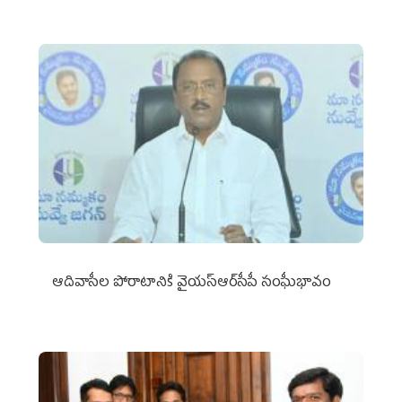
ఆదివాసీల పోరాటానికి వైయ‌స్ఆర్‌సీపీ సంఘీభావం