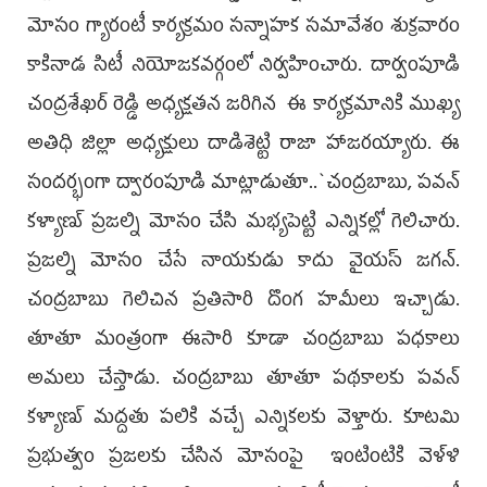
మోసం గ్యారంటీ కార్యక్రమం స‌న్నాహ‌క స‌మావేశం శుక్ర‌వారం
కాకినాడ సిటీ నియోజకవర్గంలో నిర్వహించారు. దార్వంపూడి
చంద్రశేఖర్ రెడ్డి అధ్యక్షతన జరిగిన ఈ కార్యక్రమానికి ముఖ్య
అతిధి జిల్లా అధ్యక్షులు దాడిశెట్టి రాజా హాజ‌ర‌య్యారు. ఈ
సంద‌ర్భంగా ద్వారంపూడి మాట్లాడుతూ..`చంద్రబాబు, పవన్
కళ్యాణ్ ప్రజల్ని మోసం చేసి మభ్యపెట్టి ఎన్నికల్లో గెలిచారు.
ప్రజల్ని మోసం చేసే నాయకుడు కాదు వైయ‌స్ జగన్.
చంద్రబాబు గెలిచిన ప్రతిసారి దొంగ హమీలు ఇచ్చాడు.
తూతూ మంత్రంగా ఈసారి కూడా చంద్రబాబు పధకాలు
అమలు చేస్తాడు. చంద్రబాబు తూతూ పథ‌కాలకు పవన్
కళ్యాణ్ మద్దతు పలికి వచ్చే ఎన్నికలకు వెళ్తారు. కూటమి
ప్రభుత్వం ప్రజలకు చేసిన మోసంపై ఇంటింటికి వెళ్ళి