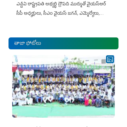
ఎన్డీఏ రాష్ట్ర‌ప‌తి అభ్య‌ర్థి ద్రౌప‌ది ముర్ముతో వైయ‌స్ఆర్
సీపీ అధ్య‌క్షులు, సీఎం వైయ‌స్ జ‌గ‌న్, ఎమ్మెల్యేలు,
ఎంపీల స‌మావేశం
తాజా ఫోటోలు