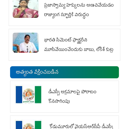
ప్రజాస్వామ్య హక్కులను అణచివేయడం
రాజ్యాంగ స్ఫూర్తికి విరుద్ధం
భారతి సిమెంట్ ఫ్యాక్టరీని
మూసివేయించేందుకు బాబు, లోకేశ్ కుట్ర
అత్యంత వీక్షించబడిన
డీఎస్సీ అక్రమాలపై పోరాటం
కొనసాగింపు
కోడుమూరులో వైయ‌స్ఆర్‌సీపీ డీఎస్సీ