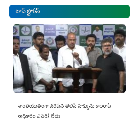
టాప్ స్టోరీస్
శాంతియుతంగా నిరసన తెలిపే హక్కును కాలరాసే
అధికారం ఎవరికీ లేదు