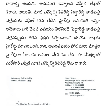
రావాల్సి ఉందని.. అనుమతి ఇవ్వాలని ఎస్పీని లేఖలో
కోరారు. అయితే, మాజీ ఎమ్మెల్యే కేతిరెడ్డి పెద్దారెడ్డి తాడిపత్రి
వెళ్లేందుకు ఏప్రిల్ 30వ తేదీన హైకోర్టు అనుమతి ఇస్తూ
ఆదేశాలు జారీ చేసిన విషయం తెలిసిందే. పెద్దారెడ్డి తాడిపత్రి
వెళ్లినప్పుడు తగిన భద్రత కల్పించాలని పోలీసు శాఖకు
హైకోర్టు సూచించింది. కానీ, అనంతపురం పోలీసులు మాత్రం
హైకోర్టు ఆదేశాలను అమలు చేయడం లేదు. ఈ నేపథ్యంలో
మరోసారి ఎస్పీకి మాజీ ఎమ్మెల్యే కేతిరెడ్డి లేఖ రాశారు.