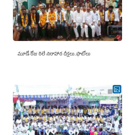
మూడో రోజు రిలే నిరాహార దీక్షలు..ఫొటోలు