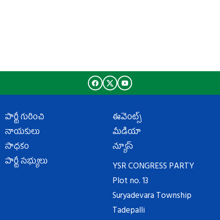
పార్టీ గురించి
ఈవెంట్స్
నాయకులు
మీడియా
సాధకం
న్యూస్
పార్టీ సభ్యులు
YSR CONGRESS PARTY
Plot no. 13
Suryadevara Township
Tadepalli