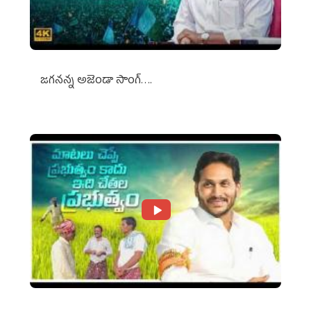
జగనన్న అజెండా సాంగ్….