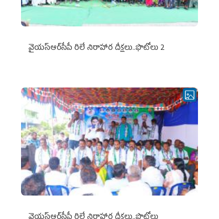
వైయ‌స్ఆర్‌సీపీ రిలే నిరాహార దీక్షలు..ఫొటోలు 2
వైయ‌స్ఆర్‌సీపీ రిలే నిరాహార దీక్షలు..ఫొటోలు