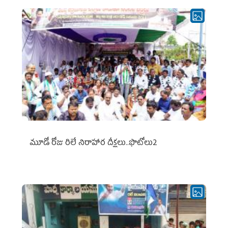
మూడో రోజు రిలే నిరాహార దీక్షలు..ఫొటోలు2