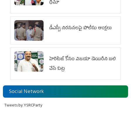
ధీమా
డీఎస్సీ నిరసనలపై పోలీసు ఆంక్షలు
హెరిటేజ్ కోసం విజయా డెయిరీని బలి
చేసే కుట్ర‌
Social Network
Tweets by YSRCParty