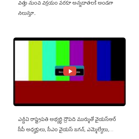
విత్తు నుంచి విక్రయం వరకూ అన్నదాతలకి అండగా
నిలుస్తూ..
ఎన్డీఏ రాష్ట్ర‌ప‌తి అభ్య‌ర్థి ద్రౌప‌ది ముర్ముతో వైయ‌స్ఆర్
సీపీ అధ్య‌క్షులు, సీఎం వైయ‌స్ జ‌గ‌న్, ఎమ్మెల్యేలు,