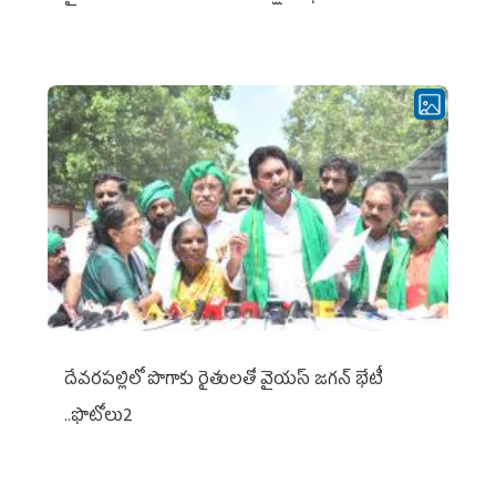
దేవరపల్లిలో పొగాకు రైతులతో వైయస్ జగన్ భేటీ
..ఫొటోలు2