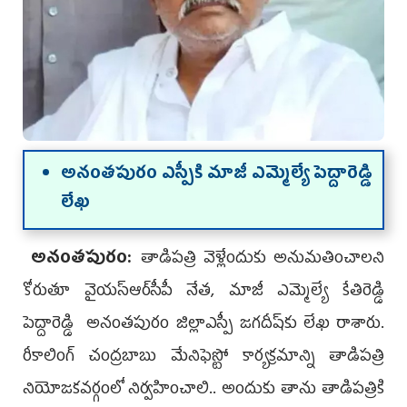
అనంత‌పురం ఎస్పీకి మాజీ ఎమ్మెల్యే పెద్దారెడ్డి
లేఖ
అనంతపురం:
తాడిపత్రి వెళ్లేందుకు అనుమ‌తించాల‌ని
కోరుతూ వైయ‌స్ఆర్‌సీపీ నేత‌, మాజీ ఎమ్మెల్యే కేతిరెడ్డి
పెద్దారెడ్డి అనంత‌పురం జిల్లాఎస్పీ జగదీష్‌కు లేఖ రాశారు.
రీకాలింగ్ చంద్రబాబు మేనిఫెస్టో కార్యక్రమాన్ని తాడిపత్రి
నియోజకవర్గంలో నిర్వహించాలి.. అందుకు తాను తాడిపత్రికి