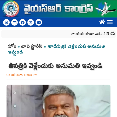
Skip to main content
????
శాంతియుతంగా నిరసన తెలిపే హక్కును 
You are here
హోం
»
టాప్ స్టోరీస్
» తాడిపత్రికి వెళ్లేందుకు అనుమ‌తి
ఇవ్వండి
తాడిపత్రికి వెళ్లేందుకు అనుమ‌తి ఇవ్వండి
05 Jul 2025 12:04 PM