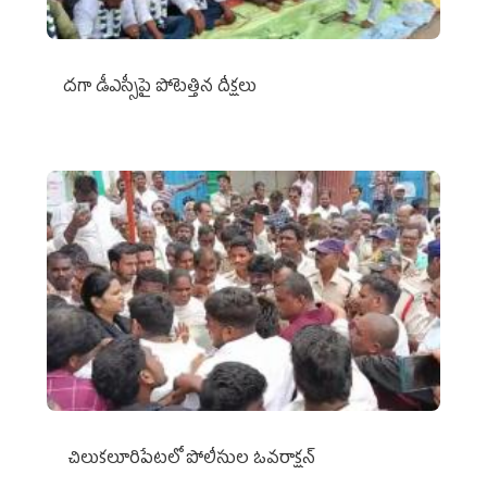
దగా డీఎస్సీపై పోటెత్తిన దీక్షలు
చిలుక‌లూరిపేట‌లో పోలీసుల ఓవ‌రాక్ష‌న్‌