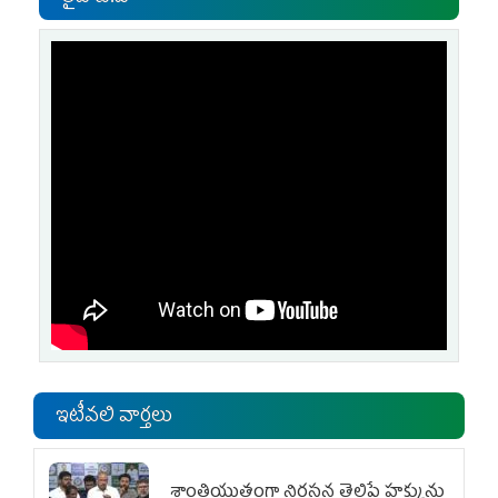
ఇటీవలి వార్తలు
శాంతియుతంగా నిరసన తెలిపే హక్కును