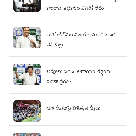
కాలరాసే అధికారం ఎవరికీ లేదు
హెరిటేజ్ కోసం విజయా డెయిరీని బలి
చేసే కుట్ర‌
అప్పులు పెంచి.. ఆదాయం తగ్గించి..
ఇదేనా ప్రగతి?
దగా డీఎస్సీపై పోటెత్తిన దీక్షలు