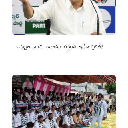
అప్పులు పెంచి.. ఆదాయం తగ్గించి.. ఇదేనా ప్రగతి?