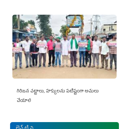
గిరిజన చట్టాలు, హక్కులను పటిష్టంగా అమలు
చేయాలి
లైవ్ టి.వి