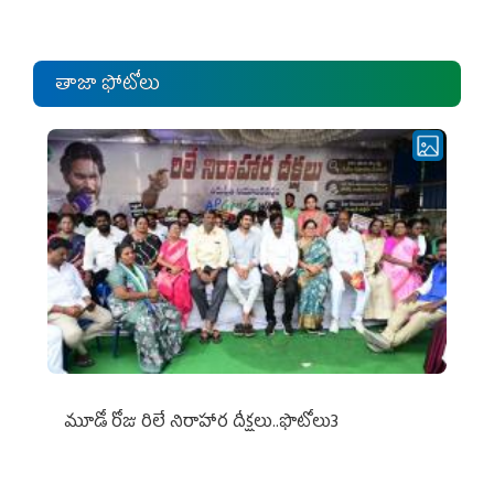
ఎంపీల స‌మావేశం
తాజా ఫోటోలు
మూడో రోజు రిలే నిరాహార దీక్షలు..ఫొటోలు3