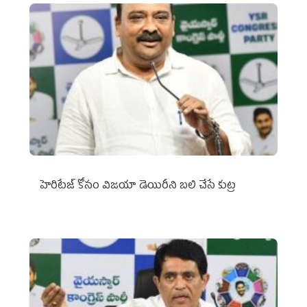
హెరిటేజ్ కోసం విజయా డెయిరీని బలి చేసే కుట్ర‌