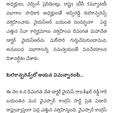
అధ్యక్షులు, వర్కింగ్‌ ప్రెసిడెంట్లు, రాష్ట్ర (బీసీ కమ్యూనిటీ)
విభాగాల సాధికార అధ్యక్షులతో అప్పిరెడ్డి టెలికాన్ఫరెన్స్
నిర్వ‌హించారు. వైయ‌స్ఆర్ జ‌యంతి సంద‌ర్భంగా పెద్ద
ఎత్తున సేవా కార్యక్రమాలు నిర్వహించి దివంగత మహానేత
డాక్టర్ వైయ‌స్ఆర్‌ను మరోసారి గుర్తుచేసుకుందామ‌ని,
అనుబంధ విభాగాలన్నీ సమన్వయంతో పనిచేయాలని
దిశానిర్దేశం చేశారు.
టెలికాన్ఫరెన్స్‌లో ఆయన ఏమన్నారంటే...
ఈ నెల 8 న దివంగత నేత డాక్టర్‌ వైయస్‌ రాజశేఖర్‌ రెడ్డి గారి
జయంతిని మన వైఎస్సార్ కాంగ్రెస్ పార్టీ ప్రతి ఏడాది
రాష్ట్రవ్యాప్తంగా పెద్ద ఎత్తున నిర్వహిస్తుంది. వైఎస్సార్‌ కాంగ్రెస్‌