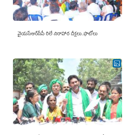
వైయ‌స్ఆర్‌సీపీ రిలే నిరాహార దీక్షలు..ఫొటోలు