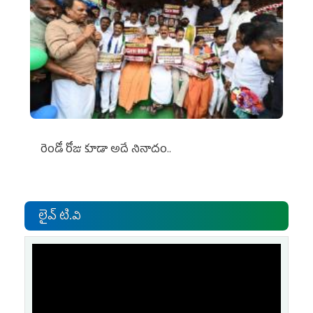
రెండో రోజు కూడా అదే నినాదం..
లైవ్ టి.వి