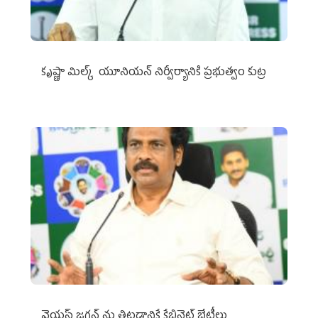
కృష్ణా మిల్క్‌ యూనియన్‌ నిర్వీర్యానికి ప్రభుత్వం కుట్ర
వైయ‌స్ జగన్‌ ను తిట్టడానికే కేబినెట్‌ భేటీలు