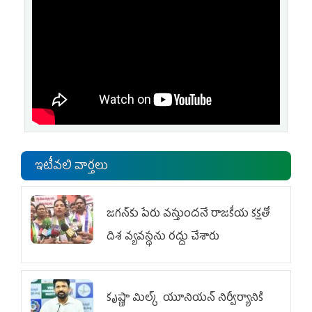
ఇటీవలి వార్తలు
జగన్‌కు పేరు వస్తుందనే రాజకీయ కక్షతో
దిశ వ్య‌వ‌స్థ‌ను రద్దు చేశారు
కృష్ణా మిల్క్‌ యూనియన్‌ నిర్వీర్యానికి