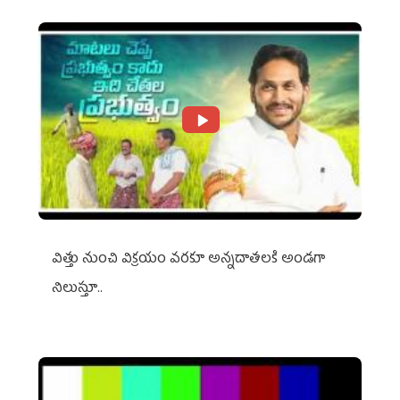
విత్తు నుంచి విక్రయం వరకూ అన్నదాతలకి అండగా
నిలుస్తూ..