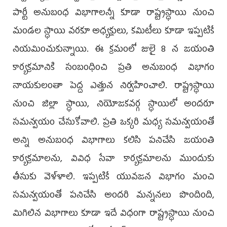
పార్టీ అనుబంధ విభాగాలన్నీ కూడా రాష్ట్రస్ధాయి నుంచి
మండల స్ధాయి వరకూ అధ్యక్షులు, కమిటీలు కూడా ఇప్పటికే
నియమించుకున్నాయి. ఈ క్రమంలో జులై 8 న జయంతి
కార్యక్రమానికి సంబంధించి ప్రతి అనుబంధ విభాగం
నాయకులంతా పెద్ద ఎత్తున నిర్వహించాలి. రాష్ట్రస్ధాయి
నుంచి జిల్లా స్ధాయి, నియోజకవర్గ స్ధాయిలో అందరూ
సమన్వయం చేసుకోవాలి. ప్రతి ఒక్కరి మధ్య సమన్వయంతో
అన్ని అనుబంధ విభాగాలు కలిసి పనిచేసి జయంతి
కార్యక్రమాలను, వివిధ సేవా కార్యక్రమాలను ముందుకు
తీసుకు వెళ్ళాలి. ఇప్పటికే యువజన విభాగం మంచి
సమన్వయంతో పనిచేసి అందరి మన్ననలు పొందింది,
మిగిలిన విభాగాలు కూడా ఇదే విధంగా రాష్ట్రస్ధాయి నుంచి