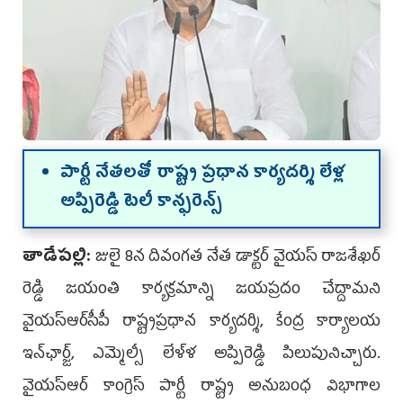
పార్టీ నేత‌ల‌తో రాష్ట్ర ప్ర‌ధాన కార్య‌ద‌ర్శి లేళ్ల
అప్పిరెడ్డి టెలీ కాన్ఫ‌రెన్స్‌
తాడేప‌ల్లి:
జులై 8న దివంగత నేత డాక్టర్‌ వైయస్‌ రాజశేఖర్‌
రెడ్డి జయంతి కార్యక్రమాన్ని జయప్రదం చేద్దామ‌ని
వైయస్ఆర్‌సీపీ రాష్ట్ర‌ప్ర‌ధాన కార్య‌ద‌ర్శి, కేంద్ర కార్యాలయ
ఇన్‌ఛార్జ్‌, ఎమ్మెల్సీ లేళ్ళ అప్పిరెడ్డి పిలుపునిచ్చారు.
వైయ‌స్ఆర్ కాంగ్రెస్‌ పార్టీ రాష్ట్ర అనుబంధ విభాగాల