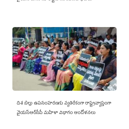
దిశ బిల్లు ఉపసంహరణకు వ్యతిరేకంగా రాష్ట్రవ్యాప్తంగా
వైయ‌స్ఆర్‌సీపీ మహిళా విభాగం ఆందోళనలు