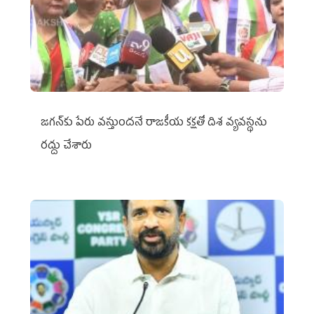
జగన్‌కు పేరు వస్తుందనే రాజకీయ కక్షతో దిశ వ్య‌వ‌స్థ‌ను
రద్దు చేశారు