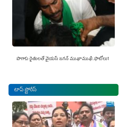
పొగాకు రైతుల‌తో వైయ‌స్ జ‌గ‌న్ ముఖాముఖి..ఫొటోలు1
టాప్ స్టోరీస్