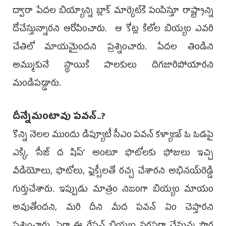
ద్వారా పేదల బియ్యాన్ని బ్లాక్‌ మార్కెట్‌కి పంపిస్తూ రాష్ట్రాన్ని
దోచేస్తున్నారని ఆరోపించారు. ఆ కోట్ల కిలోల బియ్యం ఎవరి
చేతిలో మాయమైందని ప్రశ్నించారు. పేదల తిండిని
అమ్ముకునే స్థాయికి పాలకులు దిగజారి­పోయారని
మండిపడ్డారు.
దీన్నేమంటావు పవన్‌..?
కొన్ని నెలల ముందు డిప్యూటీ సీఎం పవన్‌ కళ్యాణ్‌ ఓ ఓడపై
ఎక్కి, ‘సీజ్‌ ద షిప్‌’ అంటూ ఫొటోలకు ఫోజులు ఇచ్చి
వీడియోలు, ఫొటోలు, ఫ్లెక్సీలతో రచ్చ చేశారని అభినయ్‌రెడ్డి
గుర్తుచేశారు. ఇప్పుడు మాత్రం నిజంగా బియ్యం మాయం
అవుతోందని, మరి దీని మీద పవన్‌ ఏం చెప్తారని