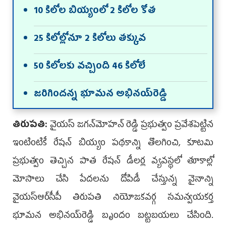
10 కిలోల బియ్యంలో 2 కిలోల కోత
25 కిలోల్లోనూ 2 కిలోలు తక్కువ
50 కిలోలకు వచ్చింది 46 కిలోలే
జరిగిందన్న భూమన అభినయ్‌రెడ్డి
తిరుపతి:
వైయ‌స్‌ జగన్‌మోహన్‌ రెడ్డి ప్రభుత్వం ప్రవేశపెట్టిన
ఇంటింటికీ రేషన్‌ బియ్యం పథకాన్ని తొలగించి, కూటమి
ప్రభుత్వం తెచ్చిన పాత రేషన్‌ డీలర్ల వ్యవస్థలో తూకాల్లో
మోసాలు చేసి పేదలను దోపిడీ చేస్తున్న వైనాన్ని
వైయ‌స్ఆర్‌సీపీ తిరుపతి నియోజకవర్గ సమన్వయకర్త
భూమన అభినయ్‌రెడ్డి బృందం బట్టబయలు చేసింది.