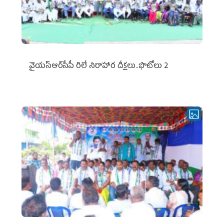
వైయ‌స్ఆర్‌సీపీ రిలే నిరాహార దీక్షలు..ఫొటోలు 2