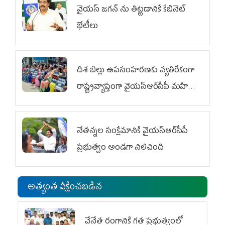
వైయ‌స్ జగన్‌ ను తిట్టడానికే కేబినెట్‌
భేటీలు
దిశ బిల్లు ఉపసంహరణకు వ్యతిరేకంగా
రాష్ట్రవ్యాప్తంగా వైయ‌స్ఆర్‌సీపీ మహిళా
విభాగం ఆందోళనలు
నేతన్నల సంక్షేమానికి వైయ‌స్ఆర్‌సీపీ
ప్రభుత్వం అండగా నిలిచింది
అత్యంత వీక్షించబడిన
చేనేత రంగానికి గత ప్రభుత్వంలో