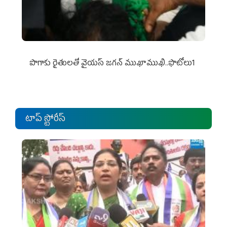
పొగాకు రైతుల‌తో వైయ‌స్ జ‌గ‌న్ ముఖాముఖి..ఫొటోలు1
టాప్ స్టోరీస్