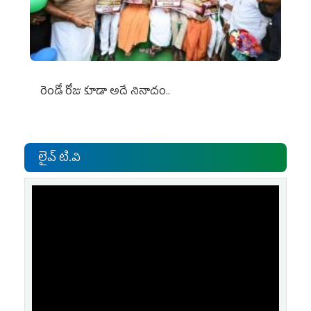
రెండో రోజు కూడా అదే నినాదం..
లైవ్ టి.వి