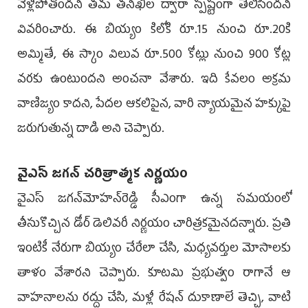
వెళ్లిపోతోందని తమ తనిఖీల ద్వారా స్పష్టంగా తెలిసిందని
వివరించారు. ఈ బియ్యం కిలోకి రూ.15 నుంచి రూ.20కి
అమ్మితే, ఈ స్కాం విలువ రూ.500 కోట్లు నుంచి 900 కోట్ల
వరకు ఉంటుందని అంచనా వేశారు. ఇది కేవలం అక్రమ
వాణిజ్యం కాదని, పేదల ఆకలిపైన, వారి న్యాయమైన హక్కుపై
జరుగుతున్న దాడి అని చెప్పారు.
వైఎస్‌ జగన్‌ చరిత్రాత్మక నిర్ణయం
వైఎస్‌ జగన్‌మోహన్‌రెడ్డి సీఎంగా ఉన్న సమయంలో
తీసుకొచ్చిన డోర్‌ డెలివరీ నిర్ణయం చారిత్రకమైనదన్నారు. ప్రతి
ఇంటికీ నేరుగా బియ్యం చేరేలా చేసి, మధ్యవర్తుల మోసాలకు
తాళం వేశారని చెప్పారు. కూటమి ప్రభుత్వం రాగానే ఆ
వాహనాలను రద్దు చేసి, మళ్లీ రేషన్‌ దుకాణాలే తెచ్చి, వాటి