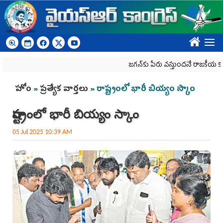
Skip to main content
????
జగన్‌కు పేరు వస్తుందనే రాజకీయ కక్షతో దిశ వ్య
You are here
హోం
»
ప్రత్యేక వార్తలు
» రాష్ట్రంలో భారీ బియ్యం స్కాం
రాష్ట్రంలో భారీ బియ్యం స్కాం
05 Jul 2025 10:39 AM