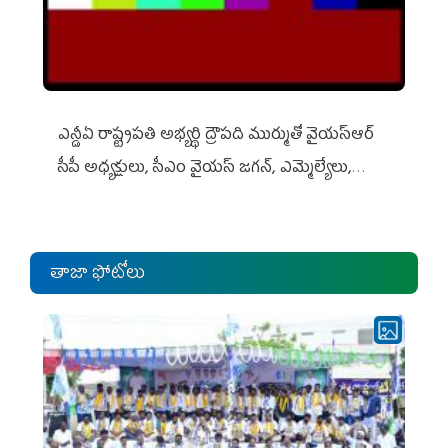
ఎన్డీఏ రాష్ట్ర‌ప‌తి అభ్య‌ర్థి ద్రౌప‌ది ముర్ముతో వైయ‌స్ఆర్
సీపీ అధ్య‌క్షులు, సీఎం వైయ‌స్ జ‌గ‌న్, ఎమ్మెల్యేలు,
ఎంపీల స‌మావేశం
తాజా ఫోటోలు