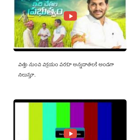
విత్తు నుంచి విక్రయం వరకూ అన్నదాతలకి అండగా
నిలుస్తూ..