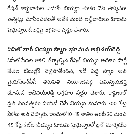
రేషన్‌ కార్డుదారుల ఎదుటే బియ్యం తూకం వేసి తక్కువగా
ఉన్నట్లు చూపించడంతో అనేక మంది లబ్ధిదారులు కూటమి
ప్రభుత్వం, డీలర్లపై ఆగ్రహం వ్యక్తం చేశారు.
ఏపీలో భారీ బియ్యం స్కాం: భూమన అభినయ్‌రెడ్డి
ఏపీలో పేదల ఆకలి తీర్చాల్సిన రేషన్‌ బియ్యం అధికార పార్టీ
నేతల జేబుల్లోకి వెళ్లిపోతోందని, ఇదో పెద్ద స్కాం అని
వైయ‌స్ఆర్‌సీపీ తిరుపతి నియోజకవర్గ సమన్వయకర్త
భూమన అభినయ్‌రెడ్డి ఆగ్రహం వ్యక్తం చేశారు. రాష్ట్రంలో
ప్రతి సంవత్సరం పంపిణీ చేసే బియ్యం సుమారు 300 కోట్ల
కిలోలు అని చెప్పారు. ఇందులో 10–15 శాతం అంటే 30 నుంచి
45 కోట్ల కిలోల బియ్యం కూటమి ప్రభుత్వంలో బ్లాక్‌ మార్కెట్‌కు