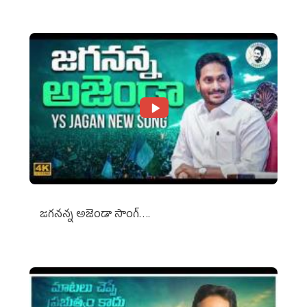
జగనన్న అజెండా సాంగ్….