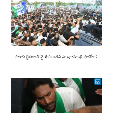
పొగాకు రైతుల‌తో వైయ‌స్ జ‌గ‌న్ ముఖాముఖి..ఫొటోలు2