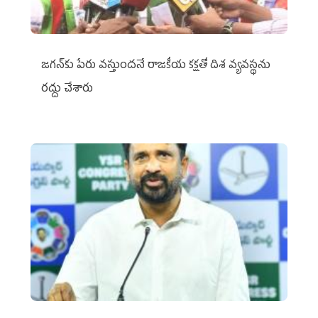
జగన్‌కు పేరు వస్తుందనే రాజకీయ కక్షతో దిశ వ్య‌వ‌స్థ‌ను
రద్దు చేశారు