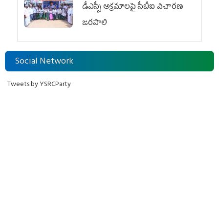
డీఎస్సీ అక్రమాలపై సీబీఐ విచారణ
జరపాలి
Social Network
Tweets by YSRCParty