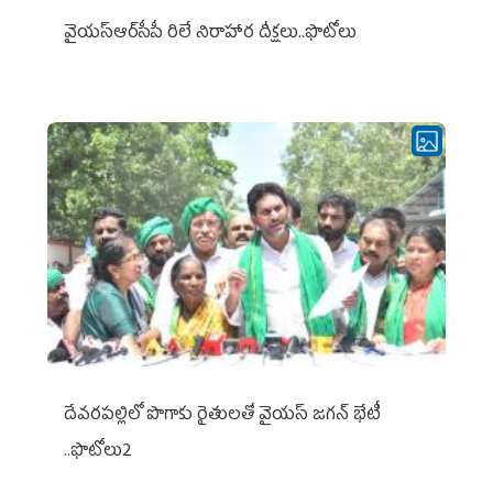
వైయ‌స్ఆర్‌సీపీ రిలే నిరాహార దీక్షలు..ఫొటోలు
దేవరపల్లిలో పొగాకు రైతులతో వైయస్ జగన్ భేటీ
..ఫొటోలు2