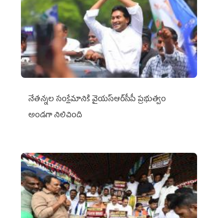
నేతన్నల సంక్షేమానికి వైయ‌స్ఆర్‌సీపీ ప్రభుత్వం
అండగా నిలిచింది