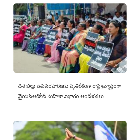
దిశ బిల్లు ఉపసంహరణకు వ్యతిరేకంగా రాష్ట్రవ్యాప్తంగా
వైయ‌స్ఆర్‌సీపీ మహిళా విభాగం ఆందోళనలు