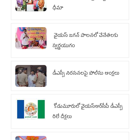
ధీమా
వైయ‌స్ జగన్ పాలనలో చేనేతలకు
స్వర్ణయుగం
డీఎస్సీ నిరసనలపై పోలీసు ఆంక్షలు
కోడుమూరులో వైయ‌స్ఆర్‌సీపీ డీఎస్సీ
రిలే దీక్షలు