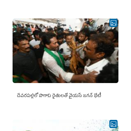
దేవరపల్లిలో పొగాకు రైతులతో వైయస్ జగన్ భేటీ