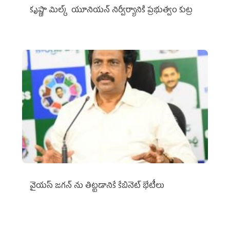
కృష్ణా మిల్క్‌ యూనియన్‌ నిర్వీర్యానికి ప్రభుత్వం కుట్ర
వైయ‌స్ జగన్‌ ను తిట్టడానికే కేబినెట్‌ భేటీలు