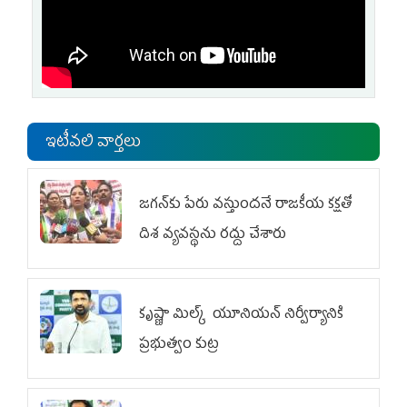
ఇటీవలి వార్తలు
జగన్‌కు పేరు వస్తుందనే రాజకీయ కక్షతో
దిశ వ్య‌వ‌స్థ‌ను రద్దు చేశారు
కృష్ణా మిల్క్‌ యూనియన్‌ నిర్వీర్యానికి
ప్రభుత్వం కుట్ర