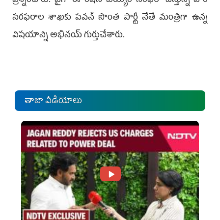
ప్రశ్నించారు. పైగా ఈ రేషన్‌ బియ్యం సరఫరా చేస్తున్న పౌర
సరఫరాల శాఖకు పవన్‌ సొంత పార్టీ నేతే మంత్రిగా ఉన్న
విషయాన్ని అభినయ్‌ గుర్తుచేశారు.
తాజా వీడియోలు