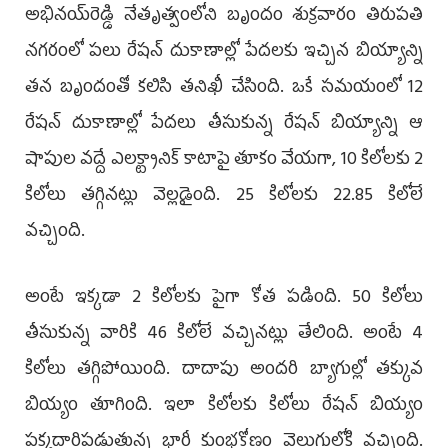
అభినయ్‌రెడ్డి నేతృత్వంలోని బృందం శుక్రవారం తిరుపతి
నగరంలో పలు రేషన్‌ దుకాణాల్లో పేదలకు ఇచ్చిన బియ్యాన్ని
తన బృందంతో కలిసి తనిఖీ చేసింది. ఒకే సమయంలో 12
రేషన్‌ దుకాణాల్లో పేదలు తీసుకున్న రేషన్‌ బియ్యాన్ని ఆ
షాపుల వద్దే ఎలక్ట్రానిక్‌ కాటాపై తూకం వేయగా, 10 కిలోలకు 2
కిలోలు తగ్గినట్లు వెల్లడైంది. 25 కిలోలకు 22.85 కిలోలే
వచ్చింది.
అంటే ఇక్కడా 2 కిలోలకు పైగా కోత పడింది. 50 కిలోలు
తీసుకున్న వారికి 46 కిలోలే వచ్చినట్లు తేలింది. అంటే 4
కిలోలు తగ్గిపోయింది. దాదాపు అందరి బ్యాగుల్లో తక్కువ
బియ్యం తూగింది. ఇలా కిలోలకు కిలోలు రేషన్‌ బియ్యం
పక్కదారిపడుతున్న భారీ కుంభకోణం వెలుగులోకి వచ్చింది.