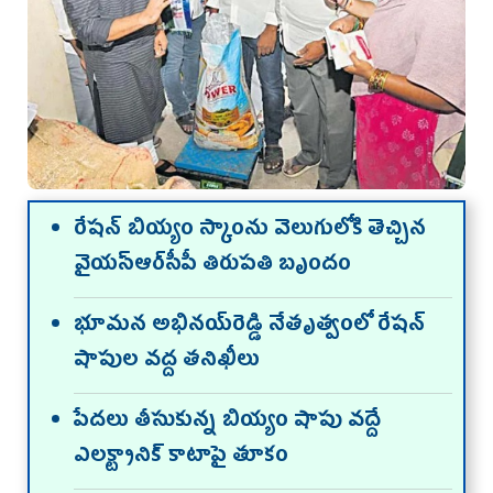
రేషన్‌ బియ్యం స్కాంను వెలుగులోకి తెచ్చిన
వైయ‌స్ఆర్‌సీపీ తిరుపతి బృందం
భూమన అభినయ్‌రెడ్డి నేతృత్వంలో రేషన్‌
షాపుల వద్ద తనిఖీలు
పేదలు తీసుకున్న బియ్యం షాపు వద్దే
ఎలక్ట్రానిక్‌ కాటాపై తూకం