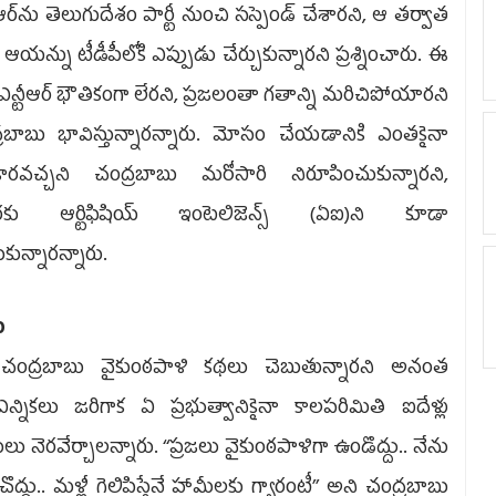
ీఆర్‌ను తెలుగుదేశం పార్టీ నుంచి సస్పెండ్‌ చేశారని, ఆ తర్వాత
ీ ఆయన్ను టీడీపీలోకి ఎప్పుడు చేర్చుకున్నారని ప్రశ్నించారు. ఈ
 ఎన్టీఆర్‌ భౌతికంగా లేరని, ప్రజలంతా గతాన్ని మరిచిపోయారని
రబాబు భావిస్తున్నారన్నారు. మోసం చేయడానికి ఎంతకైనా
జారవచ్చని చంద్రబాబు మరోసారి నిరూపించుకున్నారని,
రకు ఆర్టిఫిషియ్‌ ఇంటెలిజెన్స్‌ (ఏఐ)ని కూడా
కున్నారన్నారు.
ు
 చంద్రబాబు వైకుంఠపాళి కథలు చెబుతున్నారని అనంత
 ఎన్నికలు జరిగాక ఏ ప్రభుత్వానికైనా కాలపరిమితి ఐదేళ్లు
ు నెరవేర్చాలన్నారు. ‘‘ప్రజలు వైకుంఠపాళిగా ఉండొద్దు.. నేను
దు.. మళ్లీ గెలిపిస్తేనే హామీలకు గ్యారంటీ’’ అని చంద్రబాబు