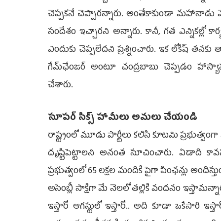
చెప్పకనే చెప్పారన్నారు. అంతేకాకుండా మహానాడు వ
సందేశం ఇచ్చారని అన్నారు. కానీ, గత ఎన్నికల్లో క
ఎందుకు చెప్పలేదని ప్రశ్నించారు. ఇక లోకేష్‌ తన
గేమ్‌ఛేంజర్‌ అంటూ చంద్రబాబు చెప్పడం హాస్యా
చేశారు.
సూపర్‌ సిక్స్‌ హామీలు అమలు చేయండి
రాష్ట్రంలో మూడు పార్టీలు కలిసి కూటమి ప్రభుత్వంగా 
దృష్టిపెట్టాలని అనంత సూచించారు. ఏడాది కా
ప్రభుత్వంలో 65 లక్షల మందికి పైగా పింఛన్లు అందిస్తు
అసెంబ్లీ సాక్షిగా మే నెలలో తల్లికి వందనం ఇస్తామన్నా
ఇస్తారో ఆగస్టులో ఇస్తారో.. అది కూడా ఒకేసారి ఇస్