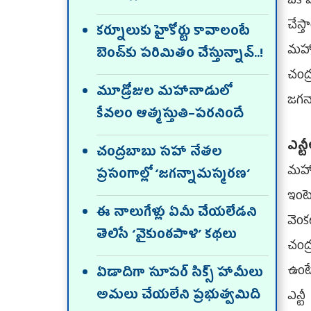
ఒక ప
చేస
కర్నూలుకు హైకోర్టు కావాలంటే
మహాడ
బెంచ్‌కు పరిమితం చేస్తున్నావ్‌..!
చంద
మూడ్రోజుల మహానాడులో
జగన
కేవలం ఆత్మస్తుతి–పరనిందే
ఎన్ట
చంద్రబాబు సహా నేతల
మహాన
ప్రసంగాల్లో ‘జగన్నామస్మరణ’
ఇంట
ఈ నాలుగేళ్లు ఏమీ చేయలేడని
వెంక
తెలిసే ‘వైకుంఠపాళి’ కథలు
చంద్
ఉంటే
ఏడాదిగా సూపర్‌ సిక్స్‌ హామీలు
అమలు చేయలేని ప్రభుత్వమిది
ఎన్ట