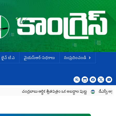
లైవ్ టి.వి
వైయస్ఆర్-పథకాలు
సంప్రదించండి
చంద్రబాబు ఆర్థిక శ్వేతపత్రం ఒక అబద్ధాల పుట్ట
డీఎస్సీ అక్రమాలపై శాంతియు