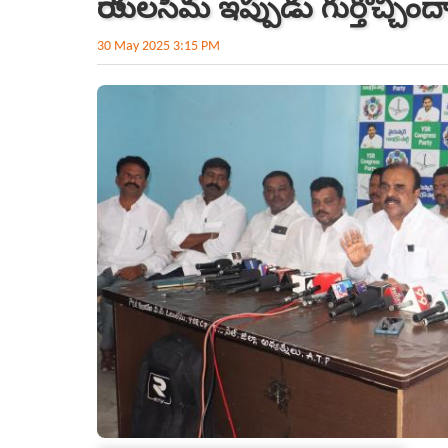
రాయలసీమ ఇప్పుడు గుర్తొచ్చి
30 May 2025 3:15 PM