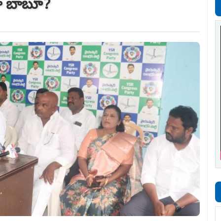
ందా బాబూ?