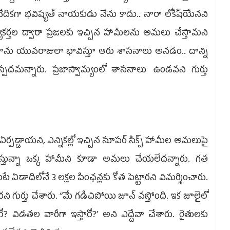
ేదికగా భవిష్యత్‌ నాయకుడు నేను కాదు.. నారా లోకేష్‌యేనని
ార్యకర్తల ద్వారా ప్రజలకు ఇచ్చిన హామీలను అమలు చేస్తామని
కు తాను యువరాజులా భావిస్తూ ఆరు శాసనాలు అనడం.. దాన్ని
స్పదమన్నారు. ప్రజాస్వామ్యంలో శాసనాలు ఉండవని గుర్తు
ఏర్పడ్డాయని, ఎన్నికల్లో ఇచ్చిన సూపర్‌ సిక్స్‌ హామీల అమలుపై
వస్తున్నా ఒక్క హామీని కూడా అమలు చేయలేదన్నారు. గత
ంటే ఏడాదిలోనే 3 లక్షల పింఛన్లకు కోత పెట్టారని విమర్శించారు.
రని గుర్తు చేశారు. ‘‘మే గడిచిపోయి జూన్‌ వస్తోంది. ఇక జూలైలో
తారో? విడతల వారీగా ఇస్తారో?’ అని ఎద్దేవా చేశారు. రైతులకు