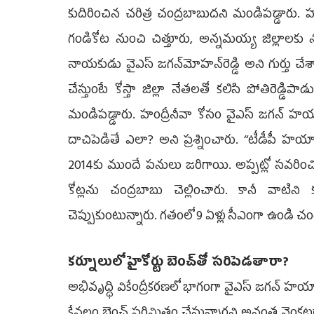
కుదిరించిన చరిత్ర చంద్రబాబుదని మండిపడ్డారు. 
గండికోట నుంచి చిత్తూరు, అన్నమయ్య జిల్లాలకు
నాయకుడు వైఎస్‌ జగన్‌మోహన్‌రెడ్డి అని గుర్తు చే
చేస్తుంటే కోస్తా జిల్లా నేతలతో కలిసి పోతిరెడ్డి
మండిపడ్డారు. హంద్రీనీవా కోసం వైఎస్‌ జగన్‌ హయా
దాచిపెడితే ఎలా? అని ప్రశ్నించారు. ‘‘టీడీపీ హయ
2014కు ముందే పనులు జరిగాయి. అప్పట్లో సవరించిన 
కోట్లను చంద్రబాబు చెల్లించారు. కానీ వాట
చెప్పుకుంటున్నారు. గతంలో 9 ఏళ్లు సీఎంగా ఉండి చ
కర్నూలులో హైకోర్టు బెంచ్‌తో సరిపెడతారా?
అభివృద్ధి వికేంద్రీకరణలో భాగంగా వైఎస్‌ జగన్‌ హయాం
కేవలం బెంచ్‌ పరిమితం చేస్తున్నారని అనంత వెంకట