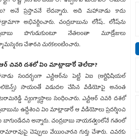
ార్టీగా రాష్ట్రానికి ఏం చేయాలి? ఇచ్చిన హామీలు ఎలా అమలు
్తాం? అనే ప్రస్తావనే లేదన్నారు. అది మహానాడు కాదు
్రామాగా అభివర్ణించారు. చంద్రబాబును లోకేష్‌.. లోకేష్‌ను
్రబాబు పొగుడుకుంటూ నేతలంతా మూడ్రోజులు
్మామస్మరణ చేశారని చురకలంటించారు.
ీఆర్‌ చివరి దశలో ఏం మాట్లాడారో తెలీదా?
ాడు సందర్భంగా ఎన్టీఆర్‌ను పెట్టి ఏఐ (ఆర్టిఫిషియల్‌
ెలిజెన్స్‌) సాయంతో విడుదల చేసిన వీడియోపై అనంత
టరామిరెడ్డి వ్యంగ్యాస్త్రాలు సంధించారు. ఎన్టీఆర్‌ చివరి దశలో
రబాబును ఉద్దేశించి ఏం మాట్లాడారో ఆ వీడియోలు ప్రదర్శించి
 బాగుండేదని అన్నారు. చంద్రబాబు నాయకత్వంలోనే గతంలో
ీ రామారావుపై చెప్పులు వేయించారని గుర్తు చేశారు. చివరకు