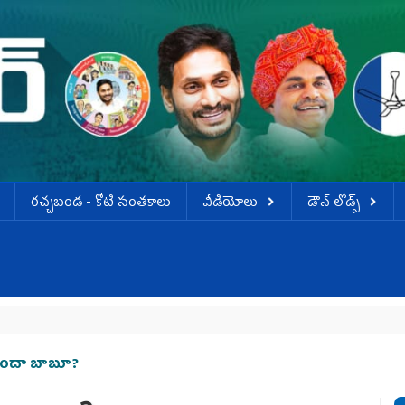
ర‌చ్చ‌బండ‌ - కోటి సంత‌కాలు
వీడియోలు
డౌన్ లోడ్స్
్చిందా బాబూ?