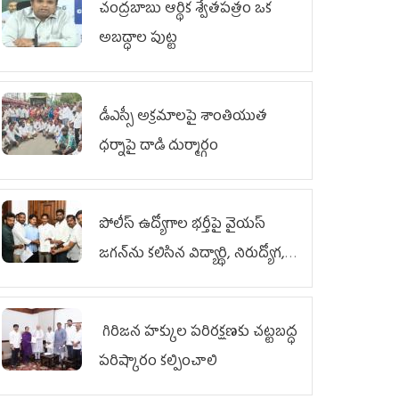
చంద్రబాబు ఆర్థిక శ్వేతపత్రం ఒక
అబద్ధాల పుట్ట
డీఎస్సీ అక్రమాలపై శాంతియుత
ధర్నాపై దాడి దుర్మార్గం
పోలీస్ ఉద్యోగాల భర్తీపై వైయస్
జగన్‌ను కలిసిన విద్యార్థి, నిరుద్యోగ,
యువజన జేఏసీ
గిరిజన హక్కుల పరిరక్షణకు చట్టబద్ధ
పరిష్కారం కల్పించాలి