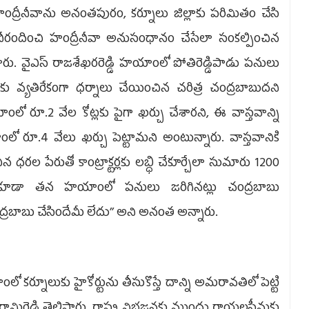
హంద్రీనీవాను అనంతపురం, కర్నూలు జిల్లాకు పరిమితం చేసి
 నీరందించి హంద్రీనీవా అనుసంధానం చేసేలా సంకల్పించిన
శారు. వైఎస్‌ రాజశేఖరరెడ్డి హయాంలో పోతిరెడ్డిపాడు పనులు
పాడుకు వ్యతిరేకంగా ధర్నాలు చేయించిన చరిత్ర చంద్రబాబుదని
ంలో రూ.2 వేల కోట్లకు పైగా ఖర్చు చేశారని, ఈ వాస్తవాన్ని
ాంలో రూ.4 వేలు ఖర్చు పెట్టామని అంటున్నారు. వాస్తవానికి
ధరల పేరుతో కాంట్రాక్టర్లకు లబ్ధి చేకూర్చేలా సుమారు 1200
ిని కూడా తన హయాంలో పనులు జరిగినట్లు చంద్రబాబు
ంద్రబాబు చేసిందేమీ లేదు’’ అని అనంత అన్నారు.
లో కర్నూలుకు హైకోర్టును తీసుకొస్తే దాన్ని అమరావతిలో పెట్టి
రామిరెడ్డి తెలిపారు. రాష్ట్ర విభజనకు ముందు రాయలసీమకు