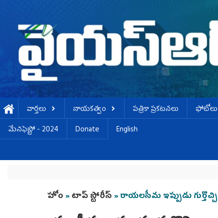
Skip to main content
వార్తలు
నాయకత్వం
పత్రికా ప్రకటనలు
ఫోటోలు
మేనిఫెస్టో - 2024
Donate
English
You are here
హోం
»
టాప్ స్టోరీస్
» రాయలసీమ ఇప్పుడు గుర్తొచ