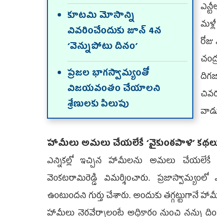
ఎన్ట
కూటమి మోసాన్ని
మళ్ల
వివరించేందుకు జూన్‌ 4న
రోజు
‘వెన్నుపోటు దినం’
చంద్
ప్రజల భాగస్వామ్యంతో
దిగ
విజయవంతం చేయాలని
చివ
శ్రేణులకు పిలుపు
వాడు
హామీలు అమలు చేయలేకే ‘వైకుంఠపాళి’ కథల
ఎన్నికల్లో ఇచ్చిన హామీలను అమలు చేయలేకే
వెంకటరామిరెడ్డి విమర్శించారు. ప్రజాస్వామ్యంలో
ఉంటుందని గుర్తు చేశారు. అందుకు తగ్గట్టుగానే హామీల
హామీలు నెరవేర్చాలంటే అధికారం నుంచి నన్ను దించొద్