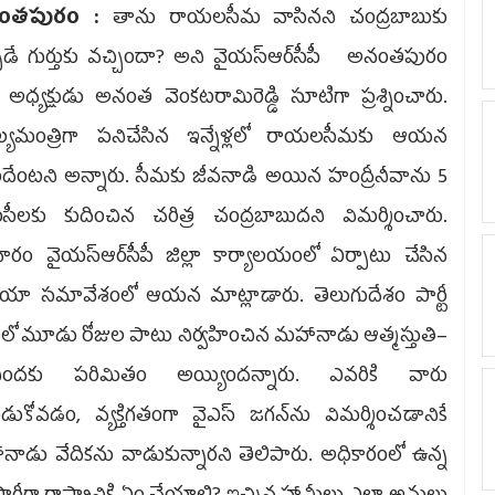
ంతపురం :
తాను రాయలసీమ వాసినని చంద్రబాబుకు
ుడే గుర్తుకు వచ్చిందా? అని వైయ‌స్ఆర్‌సీపీ అనంతపురం
లా అధ్యక్షుడు అనంత వెంకటరామిరెడ్డి సూటిగా ప్రశ్నించారు.
్యమంత్రిగా పనిచేసిన ఇన్నేళ్లలో రాయలసీమకు ఆయన
ందేంటని అన్నారు. సీమకు జీవనాడి అయిన హంద్రీనీవాను 5
ంసీలకు కుదించిన చరిత్ర చంద్రబాబుదని విమర్శించారు.
రవారం వైయ‌స్ఆర్‌సీపీ జిల్లా కార్యాలయంలో ఏర్పాటు చేసిన
ియా సమావేశంలో ఆయన మాట్లాడారు. తెలుగుదేశం పార్టీ
ో మూడు రోజుల పాటు నిర్వహించిన మహానాడు ఆత్మస్తుతి–
ిందకు పరిమితం అయ్యిందన్నారు. ఎవరికి వారు
డుకోవడం, వ్యక్తిగతంగా వైఎస్‌ జగన్‌ను విమర్శించడానికే
ాడు వేదికను వాడుకున్నారని తెలిపారు. అధికారంలో ఉన్న