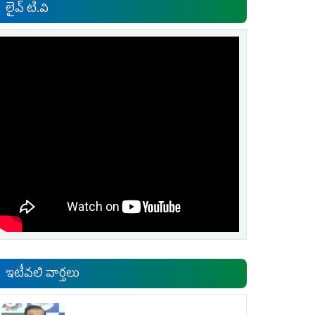
లైవ్ టి.వి
ఇటీవలి వార్తలు