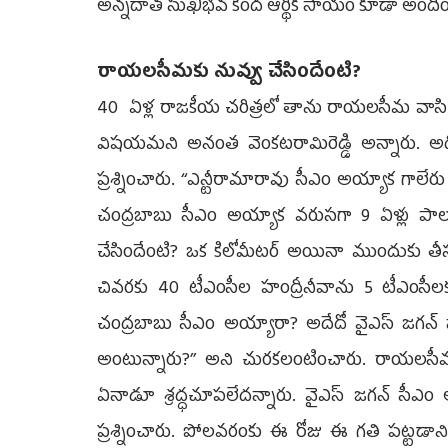
అన్నదాత సుఖీభవ కింద ఆర్థిక సాయం కూడా అంది
రాయలసీమకు నువ్వు చేసిందేంటి?
40 ఏళ్ల రాజకీయ చరిత్రలో తాను రాయలసీమ వాసి 
విషయమని అనంత వెంకటరామిరెడ్డి అన్నారు. అ
ప్రశ్నించారు. ‘‘ఎన్టీరామారావు సీఎం అయ్యాక గాలే
చంద్రబాబు సీఎం అయ్యాక వరుసగా 9 ఏళ్లు పాల
చేసిందేంటి? ఒక కిలోమీటర్‌ అయినా ముందుకు తీసు
చివరకు 40 టీఎంసీల హంద్రీనీవాను 5 టీఎంసీలకు
చంద్రబాబు సీఎం అయ్యారా? అదేదో వైఎస్‌ జగన
అంటున్నారు?’’ అని చురకలంటించారు. రాయలసీమ
ఏనాడూ శ్రద్ధచూపలేదన్నారు. వైఎస్‌ జగన్‌ సీఎం 
ప్రశ్నించారు. పోలవరంకు ఈ రోజు ఈ గతి పట్టడానికి 