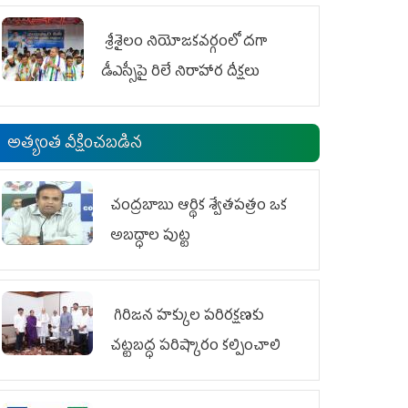
శ్రీశైలం నియోజకవర్గంలో దగా
డీఎస్సీపై రిలే నిరాహార దీక్షలు
అత్యంత వీక్షించబడిన
చంద్రబాబు ఆర్థిక శ్వేతపత్రం ఒక
అబద్ధాల పుట్ట
గిరిజన హక్కుల పరిరక్షణకు
చట్టబద్ధ పరిష్కారం కల్పించాలి