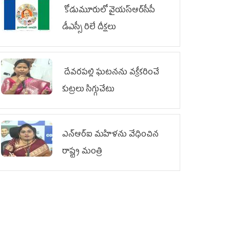
కోడుమూరులో వైయ‌స్ఆర్‌సీపీ
డీఎస్సీ రిలే దీక్షలు
దేవరపల్లి ఘటనను వక్రీకరించే
కుట్రలు సిగ్గుచేటు
ఎన్‌ఆర్‌ఐ మహిళను వేధించిన
రాష్ట్ర మంత్రి