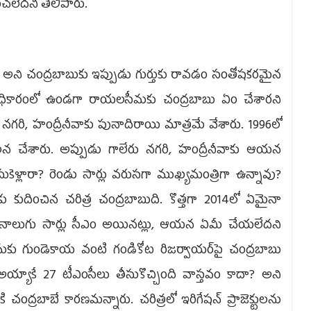
ంచలేదని తెలిపారు.
అని చంద్రబాబుకు ఇప్పుడు గుర్తుకు రావడం సంతోషకరమైన
ధికారంలో ఉండగా రాయలసీమకు చంద్రబాబు ఏం చేశారని
రు నగరి, హంద్రీనీవాకు పునాదిరాయి మాత్రమే వేశారు. 1996లో
న చేశారు. అప్పుడు గాలేరు నగరి, హంద్రీనీవాకు ఆయన
కెళ్లారా? రెండు సార్లు వరుసగా ముఖ్యమంత్రిగా ఉన్నావు?
 కుదించిన చరిత్ర చంద్రబాబుది. కొత్తగా 2014లో ఏమైనా
్‌ నాలుగు సార్లు సీఎం అయినట్లు, ఆయన ఏమీ చేయలేదని
కు గుండెకాయ వంటి గండికోట రిజర్వాయర్‌పై చంద్రబాబు
అయ్యాకే 27 టీఎంసీలు తీసుకొచ్చింది వాస్తవం కాదా? అని
చంద్రబాబే కారణమన్నారు. చరిత్రలో ఇరిగేషన్‌ ప్రాజెక్టులను