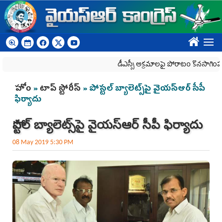
Skip to main content
????
డీఎస్సీ అక్రమాలపై పోరాటం కొనసాగింపు
You are here
హోం
»
టాప్ స్టోరీస్
» పోస్టల్‌ బ్యాలెట్స్‌పై వైయ‌స్ఆర్ సీపీ
ఫిర‍్యాదు
పోస్టల్‌ బ్యాలెట్స్‌పై వైయ‌స్ఆర్ సీపీ ఫిర‍్యాదు
08 May 2019 5:30 PM