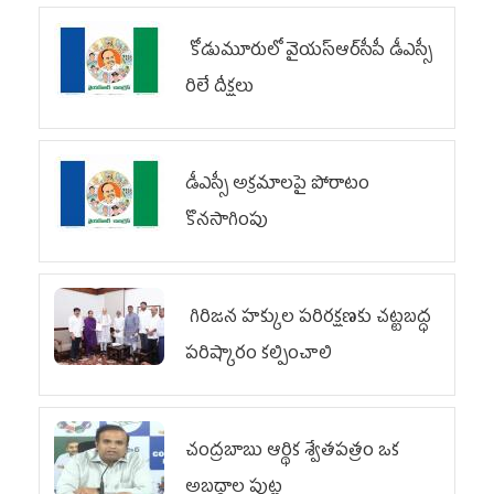
కోడుమూరులో వైయ‌స్ఆర్‌సీపీ డీఎస్సీ
రిలే దీక్షలు
డీఎస్సీ అక్రమాలపై పోరాటం
కొనసాగింపు
గిరిజన హక్కుల పరిరక్షణకు చట్టబద్ధ
పరిష్కారం కల్పించాలి
చంద్రబాబు ఆర్థిక శ్వేతపత్రం ఒక
అబద్ధాల పుట్ట