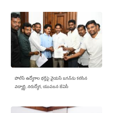
పోలీస్ ఉద్యోగాల భర్తీపై వైయస్ జగన్‌ను కలిసిన
విద్యార్థి, నిరుద్యోగ, యువజన జేఏసీ