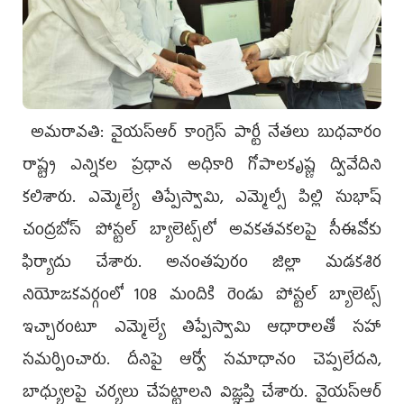
అమరావతి: వైయ‌స్ఆర్‌ కాంగ్రెస్ పార్టీ నేతలు బుధవారం
రాష్ట్ర ఎన్నికల ప్రధాన అధికారి గోపాలకృష్ణ ద్వివేదిని
కలిశారు. ఎమ్మెల్యే తిప్పేస్వామి, ఎమ్మెల్సీ పిల్లి సుభాష్‌
చంద్రబోస్‌ పోస్టల్‌ బ్యాలెట్స్‌లో అవకతవకలపై సీఈవోకు
ఫిర్యాదు చేశారు. అనంతపురం జిల్లా మడకశిర
నియోజకవర్గంలో 108 మందికి రెండు పోస్టల్‌ బ్యాలెట్స్‌
ఇచ్చారంటూ ఎమ్మెల్యే తిప్పేస్వామి ఆధారాలతో సహా
సమర్పించారు. దీనిపై ఆర్వో సమాధానం చెప్పలేదని,
బాధ్యులపై చర్యలు చేపట్టాలని విజ్ఞప్తి చేశారు. వైయ‌స్ఆర్‌