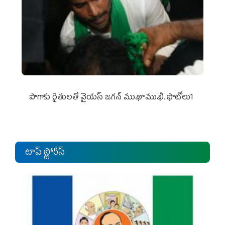
పొగాకు రైతుల‌తో వైయ‌స్ జ‌గ‌న్ ముఖాముఖి..ఫొటోలు1
టాప్ స్టోరీస్