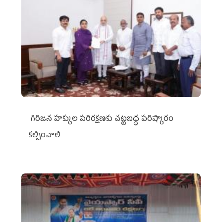
గిరిజన హక్కుల పరిరక్షణకు చట్టబద్ధ పరిష్కారం
కల్పించాలి