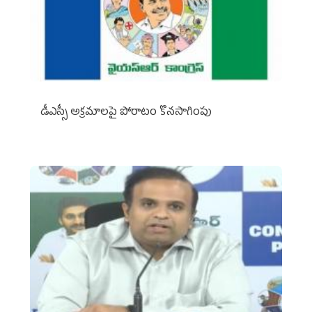
డీఎస్సీ అక్రమాలపై పోరాటం కొనసాగింపు