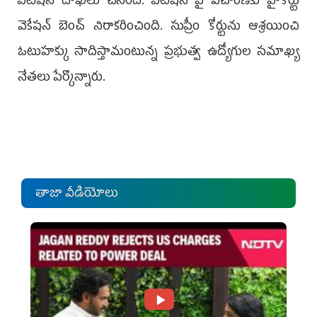
పిటిషన్ దాఖలు చేసింది. పిటిషన్ పై విచారణకు హైకోర్టు
వెకేషన్ బెంచ్ నిరాకరించింది. సుప్రీం కోర్టును ఆశ్రయించి
ఓటుహక్కు సాదిస్తామంటున్న ప్రభుత్వ ఉద్యోగుల సమాఖ్య
నేతలు పేర్కొన్నారు.
తాజా వీడియోలు