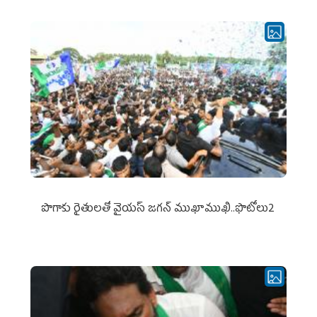
పొగాకు రైతుల‌తో వైయ‌స్ జ‌గ‌న్ ముఖాముఖి..ఫొటోలు2