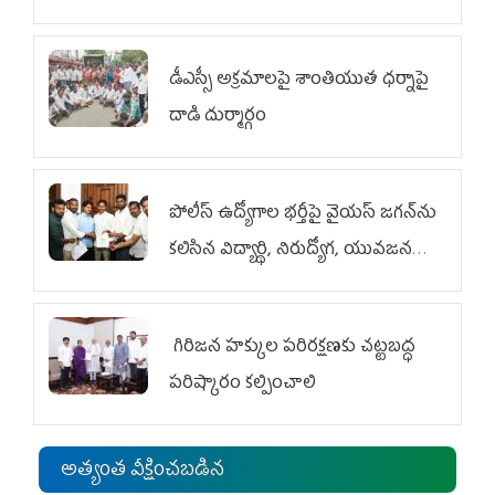
డీఎస్సీ అక్రమాలపై శాంతియుత ధర్నాపై
దాడి దుర్మార్గం
పోలీస్ ఉద్యోగాల భర్తీపై వైయస్ జగన్‌ను
కలిసిన విద్యార్థి, నిరుద్యోగ, యువజన
జేఏసీ
గిరిజన హక్కుల పరిరక్షణకు చట్టబద్ధ
పరిష్కారం కల్పించాలి
అత్యంత వీక్షించబడిన