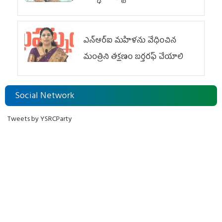
ఎన్ఆర్ఐ మహిళను వేధించిన
మంత్రిని త‌క్ష‌ణం బ‌ర్త‌ర‌ఫ్ చేయాలి
Social Network
Tweets by YSRCParty