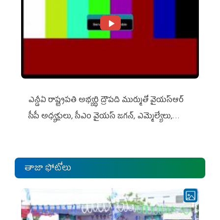
ఎన్డీఏ రాష్ట్ర‌ప‌తి అభ్య‌ర్థి ద్రౌప‌ది ముర్ముతో వైయ‌స్ఆర్
సీపీ అధ్య‌క్షులు, సీఎం వైయ‌స్ జ‌గ‌న్, ఎమ్మెల్యేలు,
ఎంపీల స‌మావేశం
తాజా ఫోటోలు