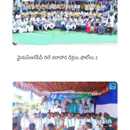
వైయ‌స్ఆర్‌సీపీ రిలే నిరాహార దీక్షలు..ఫొటోలు 2