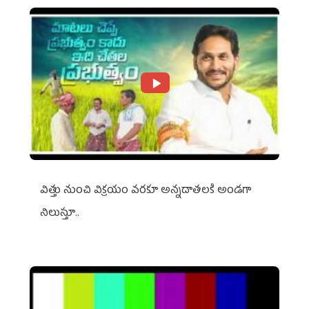
విత్తు నుంచి విక్రయం వరకూ అన్నదాతలకి అండగా
నిలుస్తూ..