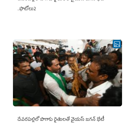
..ఫొటోలు2
దేవరపల్లిలో పొగాకు రైతులతో వైయస్ జగన్ భేటీ