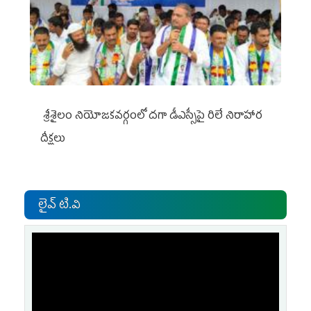
శ్రీశైలం నియోజకవర్గంలో దగా డీఎస్సీపై రిలే నిరాహార
దీక్షలు
లైవ్ టి.వి