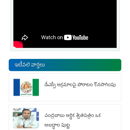
ఇటీవలి వార్తలు
డీఎస్సీ అక్రమాలపై పోరాటం కొనసాగింపు
చంద్రబాబు ఆర్థిక శ్వేతపత్రం ఒక
అబద్ధాల పుట్ట