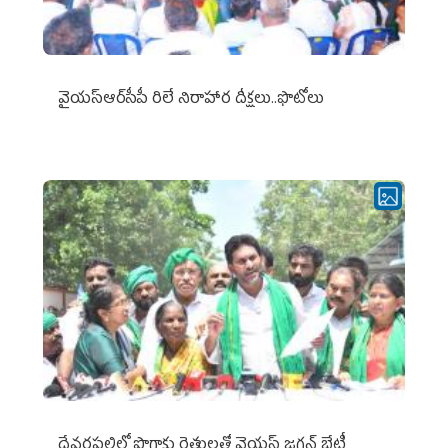
వైయ‌స్ఆర్‌సీపీ రిలే నిరాహార దీక్షలు..ఫొటోలు
దేవరపల్లిలో పొగాకు రైతులతో వైయస్ జగన్ భేటీ