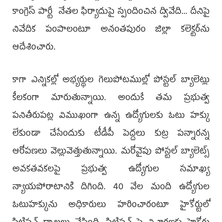
కాంగ్రెస్ పార్టీ నేతల ఫిర్యాదుపై స్పందించిన ద్వివేది... దీనిపై
నివేదిక పంపాలంటూ అనంతపురం జిల్లా కలెక్టర్‌ను
ఆదేశించారు.
కాగా ఎన్నికల్లో అభ్యర్థుల గెలుపోటముల్లో పోస్టల్‌ బ్యాలెట్లు
కీలకంగా మారుతున్నాయి. అందుకే తమ ప్రభుత్వ
పనితీరుపట్ల విముఖంగా ఉన్న ఉద్యోగులకు ఓటు హక్కు
లేకుండా చేసేందుకు టీడీపీ పెద్దలు కుట్ర పన్నారన్న
ఆరోపణలు వెల్లువెత్తుతున్నాయి. మరోవైపు పోస్టల్ బ్యాలెట్స్
అవకతవకలపై ప్రభుత్వ ఉద్యోగుల సమాఖ్య
న్యాయపోరాటానికి దిగింది. 40 వేల మంది ఉద్యోగుల
ఓటుహక్కును అధికారులు హరించారంటూ హైకోర్టులో