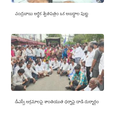
చంద్రబాబు ఆర్థిక శ్వేతపత్రం ఒక అబద్ధాల పుట్ట
డీఎస్సీ అక్రమాలపై శాంతియుత ధర్నాపై దాడి దుర్మార్గం