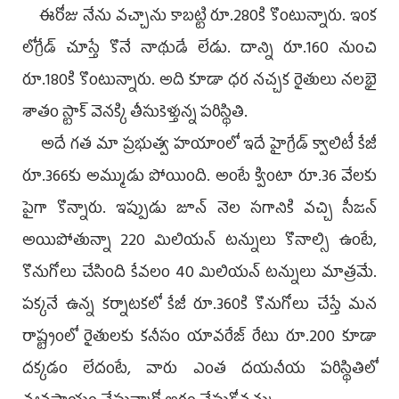
ఈరోజు నేను వచ్చాను కాబట్టి రూ.280కి కొంటున్నారు. ఇంక
లోగ్రేడ్‌ చూస్తే కొనే నాథుడే లేడు. దాన్ని రూ.160 నుంచి
రూ.180కి కొంటున్నారు. అది కూడా ధర నచ్చక రైతులు నలభై
శాతం స్టాక్‌ వెనక్కి తీసుకెళ్తున్న పరిస్థితి.
అదే గత మా ప్రభుత్వ హయాంలో ఇదే హైగ్రేడ్‌ క్వాలిటీ కేజీ
రూ.366కు అమ్ముడు పోయింది. అంటే క్వింటా రూ.36 వేలకు
పైగా కొన్నారు. ఇప్పుడు జూన్‌ నెల సగానికి వచ్చి సీజన్‌
అయిపోతున్నా 220 మిలియన్‌ టన్నులు కొనాల్సి ఉంటే,
కొనుగోలు చేసింది కేవలం 40 మిలియన్‌ టన్నులు మాత్రమే.
పక్కనే ఉన్న కర్నాటకలో కేజీ రూ.360కి కొనుగోలు చేస్తే మన
రాష్ట్రంలో రైతులకు కనీసం యావరేజ్‌ రేటు రూ.200 కూడా
దక్కడం లేదంటే, వారు ఎంత దయనీయ పరిస్థితిలో