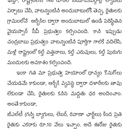
ఇస్తూ, రాష్ట్రంలోని 146 రూరల్‌ నియోజకవర్గాల్లో ల్యాబ్‌లు
ఏర్పాటు చేసి, వాటన్నింటినీ అందుబాటులోకి తెచ్చి, రైతులకు
గ్రామంలోనే ఆర్బీకేల ద్వారా అందుబాటులో ఉండే పరిస్థితిని
వైయస్సార్‌ సీపీ ప్రభుత్వం కల్పించింది. కానీ ఇప్పుడు
చంద్రబాబు ప్రభుత్వం వాటన్నింటినీ పూర్తిగా గాలికి వదిలేసి,
మళ్లీ రాష్ట్రంలో కల్తీ విత్తనాలు, కల్తీ ఎరువులు, కల్తీ పురుగు
మందులకు అవకాశం కల్పించింది.
ఇంకా గత మా ప్రభుత్వ హయాంలో ధాన్యం కొనుగోలు
చేయడమే కాకుండా, ఆర్బీకే వ్యవస్థ ద్వారా దళారీలకు తావు
లేకుండా చేసి, రైతులకు కనీస మద్దతు ధర అందించాం.
అంతే కాకుండా,
జీఎల్‌టీ (గన్నీ బ్యాగులు, లేబర్, రవాణా ఛార్జీలు) కింద ప్రతి
రైతుకు ఎకరాకు రూ.10 వేలు ఇచ్చాం. అదే ఈరోజు రైతుకు