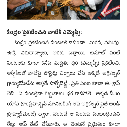
కేంద్రం ప్రకటించని వాటికీ ఎమ్మెస్పీ:
కేంద్రం ప్రకటించిన పంటలకే కాకుండా.. మిరప, పసుపు,
ఉల్లి, చిరుధాన్యాలు, అరటి, బత్తాయి, టమాటో వంటి
పంటలకు కూడా కనీస మద్దతు ధర (ఎమ్మెస్పీ) ప్రకటించి,
ఆర్బీకేలలో వాటిపై పోస్టర్లు ఏర్పాటు చేసి అక్కడే అగ్రికల్చర్‌
గ్రాడ్యుయేట్‌ను అక్కడే కూర్చోబెట్టి.. ప్రతి పంట కూడా ఈ–క్రాప్‌
చేసి.. ఏ పంటకైనా గిట్టుబాటు ధర రాకపోతే.. అక్కడ సీఎం
యాప్‌ (కాంప్రహెన్సివ్‌ మానిటరింగ్‌ ఆఫ్‌ అగ్రికల్చర్‌ ప్రైజ్‌ అండ్‌
ప్రొక్యూర్‌మెంట్‌) ద్వారా, వెంటనే ఆ పంటకు సంబంధించిన
రేట్లు అప్‌ డేట్‌ చేసేవారు. ఆ వెంటనే ప్రభుత్వం కూడా