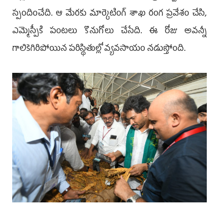
స్పందించేది. ఆ మేరకు మార్కెటింగ్‌ శాఖ రంగ ప్రవేశం చేసి,
ఎమ్మెస్పీకి పంటలు కొనుగోలు చేసేది. ఈ రోజు అవన్నీ
గాలికెగిరిపోయిన పరిస్థితుల్లో వ్యవసాయం నడుస్తోంది.