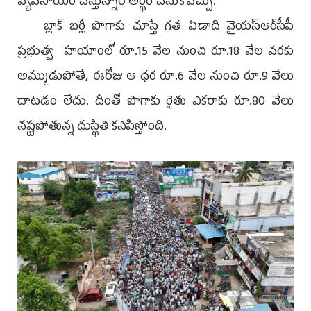
వ్యవసాయం చేస్తున్నారో అర్థం చేసుకోవచ్చు.
బ్లాక్‌ బర్లీ పొగాకు చూస్తే గత ఏడాది వైయ‌స్ఆర్‌సీపీ
ప్రభుత్వ హయాంలో రూ.15 వేల నుంచి రూ.18 వేల వరకు
అమ్ముడుపోతే, ఈరోజు ఆ ధర రూ.6 వేల నుంచి రూ.9 వేలు
దాటడం లేదు. దీంతో పొగాకు రైతు ఎకరాకు రూ.80 వేలు
నష్టపోతున్న దుస్థితి కనిపిస్తోంది.