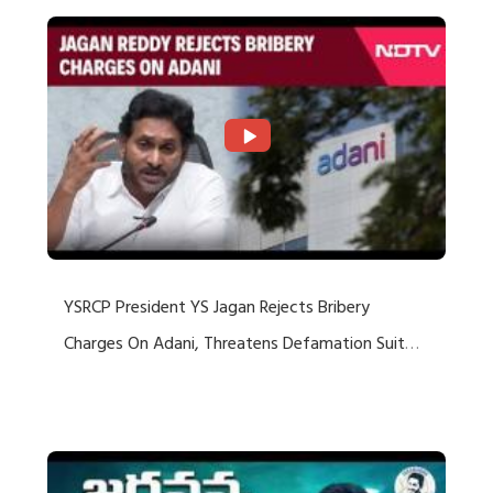
YSRCP President YS Jagan Rejects Bribery
Charges On Adani, Threatens Defamation Suit
Against Media Groups