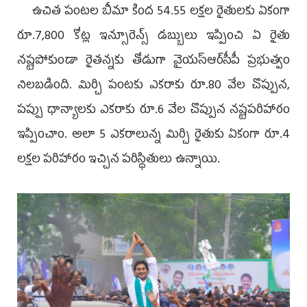
ఉచిత పంటల బీమా కింద 54.55 లక్షల రైతులకు ఏకంగా
రూ.7,800 కోట్ల ఇన్సూరెన్స్‌ డబ్బులు ఇప్పించి ఏ రైతు
నష్టపోకుండా రైతన్నకు తోడుగా వైయ‌స్ఆర్‌సీపీ ప్రభుత్వం
నిలబడింది. మిర్చి పంటకు ఎకరాకు రూ.80 వేల చొప్పున,
పప్పు ధాన్యాలకు ఎకరాకు రూ.6 వేల చొప్పున నష్టపరిహారం
ఇప్పించాం. అలా 5 ఎకరాలున్న మిర్చి రైతుకు ఏకంగా రూ.4
లక్షల పరిహారం ఇచ్చిన పరిస్థితులు ఉన్నాయి.