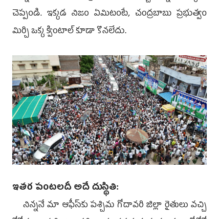
చెప్పండి. ఇక్కడ నిజం ఏమిటంటే, చంద్రబాబు ప్రభుత్వం
మిర్చి ఒక్క క్వింటాల్‌ కూడా కొనలేదు.
ఇతర పంటలదీ అదే దుస్థితి:
నిన్ననే మా ఆఫీస్‌కు పశ్చిమ గోదావరి జిల్లా రైతులు వచ్చి