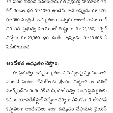
కోకో పంట గురించి వివరించారు. గత ప్రభుత్వ హయాంలో కోకో
కిలో గింజల ధర రూ.1050 ఉండేది. కానీ ఇప్పుడు రూ.370,
రూ.360 మాత్రమే అని రైతులు చెప్పారు. అలాగే పామాయిల్‌
ధర గత ప్రభుత్వ హయాంలో గరిష్టంగా రూ.23,360, కెర్నిల్‌
నట్స్‌కు రూ.29,360 ధర ఉంటే.. ఇప్పుడు రూ.18,606 కి
పడిపోయింది.
ఆందోళన ఉధృతం చేస్తాం:
ఈ ప్రభుత్వం ఇకనైనా రైతుల సమస్యలపై స్పందించాలి.
వెంటనే పంటల కొనుగోలుకు శ్రీకారం చుట్టాలి. ఆ దిశలో
మార్క్‌ఫెడ్‌ను రంగంలోకి దింపి, పోటీతత్వం పెంచి ప్రతి రైతుకు
కనీసం యావరేజ్‌ ప్రైజ్‌ వచ్చేలా చర్యలు తీసుకోవాలి. లేకపోతే
కచ్చితంగా ఆందోళనలు ఇంకా ఉధృతం చేస్తామని వైయస్‌