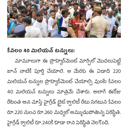
కేవలం 40 మిలియన్‌ టన్నులు:
మామూలుగా ఈ ప్రొక్యూర్‌మెంట్‌ మార్చిలో మొదలుపెట్టి
జూన్‌ నాటికి పూర్తి చేయాలి. ఆ మేరకు ఈ ఏడాది 220
మిలియన్‌ టన్నుల ప్రొక్యూర్‌మెంట్‌ చేయాల్సి వుంటే కేవలం
40 మిలియన్‌ టన్నులు మాత్రమే చేశారు. అలాగే ఈరోజు
రేటెంత అని చూస్తే హైగ్రేడ్‌ బ్రైట్‌ క్వాలిటీ రేటు సగటున కేవలం
రూ.220 నుంచి రూ.260 మధ్యలో అమ్ముడుపోతున్న పరిస్థితి.
హైగ్రేడ్‌ క్వాలిటీ రూ.240కి కూడా రాని పరిస్థితి నెలకొంది.