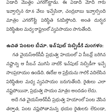
ఏడాది మొత్తం ఎగరగొట్టాడు. ఈ ఏడాది మోదీ గారు
ఇవ్వాల్సిన రూ.6 వేలు ఇచ్చేసినా, చంద్రబాబు ఇవ్వాల్సింది
మాత్రం ఎగరగొట్టే పరిస్థితి కనిపిస్తోంది. అంత దుర్భర
పరిస్థితుల మధ్య రాష్ట్రంలో వ్యవసాయం సాగుతోంది.
ఉచిత పంటల బీమా. ఇన్‌పుట్‌ సబ్సిడీకి మంగళం:
గత వైయ‌స్ఆర్‌సీపీ ప్రభుత్వ హయంలో ఏ సీజన్లో జరిగిన
నష్టాన్ని ఆ సీజన్‌ ముగిసే నాటికి ఇన్‌పుట్‌ సబ్సిడీగా ఇచ్చే
సాంప్రదాయం ఉండేది. ఈరోజు ఆ ప్రక్రియను గాలికి వదిలేసిన
పరిస్థితుల మధ్య వ్యవసాయం జరుగుతోంది. రైతులు ఎలా
నష్టపోయినా, ప్రభుత్వ సాయం మాత్రం అందడం లేదు.
అదే గత వైయ‌స్ఆర్‌సీపీ ప్రభుత్వ హయాంలో పంట వేసిన
తర్వాత, పంట నష్టపోతామన్న భయం రైతులకు లేకుండా,