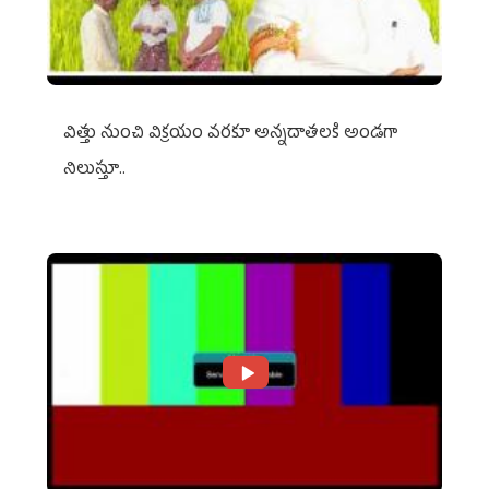
విత్తు నుంచి విక్రయం వరకూ అన్నదాతలకి అండగా
నిలుస్తూ..