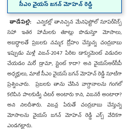
సీఎం వైయ‌స్ జ‌గ‌న్ మోహ‌న్ రెడ్డి
తాడేప‌ల్లి:
ఎన్నికల్లో తానిచ్చిన మేనిఫెస్టోలో సూపర్‌సిక్స్‌
సహా ఇతర హామీలకు తూట్లు పొడుస్తూ మోసాలు,
అబద్ధాలతో ప్రజలకు నమ్మక ద్రోహం చేస్తున్న చంద్రబాబు
ఇప్పుడు మళ్లీ విజన్‌-2047 పేరిట డాక్యుమెంట్‌ విడుదల
చేయడం మరో డ్రామా, స్టంట్‌ కాదా? అని వైయ‌స్ఆర్‌సీపీ
అధ్య‌క్షులు, మాజీ సీఎం వైయ‌స్ జ‌గ‌న్ మోహ‌న్ రెడ్డి సూటిగా
ప్ర‌శ్నించారు. ప్రజలకు తాను చేసిన వాగ్దానాలను గంగలో
కలిపిన పాలకుడ్ని చీటర్‌ అంటారు కాని, విజనరీ అంటారా?
అని నిల‌దీశారు. విజ‌న్ల పేరుతో చంద్ర‌బాబు చేస్తున్న
మోసాల‌ను వైయ‌స్ జ‌గ‌న్ మోహ‌న్ రెడ్డి ఎక్స్ వేదిక‌గా
ఎండ‌గ‌ట్టారు.