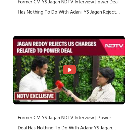
Former CM YS Jagan NDTV Interview | ower Deal
Has Nothing To Do With Adani: YS Jagan Rejects
US Charges
Former CM YS Jagan NDTV Interview | Power
Deal Has Nothing To Do With Adani: YS Jagan