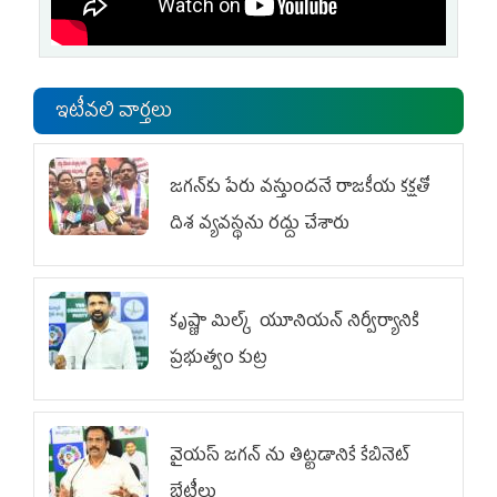
ఇటీవలి వార్తలు
జగన్‌కు పేరు వస్తుందనే రాజకీయ కక్షతో
దిశ వ్య‌వ‌స్థ‌ను రద్దు చేశారు
కృష్ణా మిల్క్‌ యూనియన్‌ నిర్వీర్యానికి
ప్రభుత్వం కుట్ర
వైయ‌స్ జగన్‌ ను తిట్టడానికే కేబినెట్‌
భేటీలు