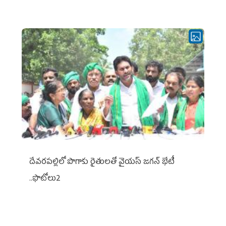
దేవరపల్లిలో పొగాకు రైతులతో వైయస్ జగన్ భేటీ
..ఫొటోలు2