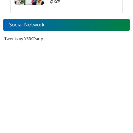
ధీమా
Social Network
Tweets by YSRCParty