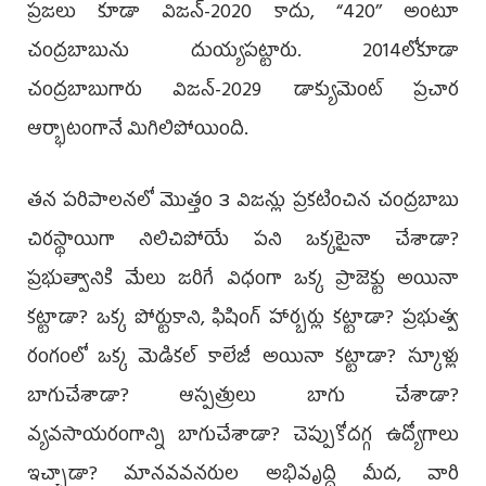
ప్రజలు కూడా విజన్‌-2020 కాదు, “420’’ అంటూ
చంద్రబాబును దుయ్యపట్టారు. 2014లోకూడా
చంద్రబాబుగారు విజన్‌-2029 డాక్యుమెంట్‌ ప్రచార
ఆర్భాటంగానే మిగిలిపోయింది.
తన పరిపాలనలో మొత్తం ౩ విజన్లు ప్రకటించిన చంద్రబాబు
చిరస్థాయిగా నిలిచిపోయే పని ఒక్కటైనా చేశాడా?
ప్రభుత్వానికి మేలు జరిగే విధంగా ఒక్క ప్రాజెక్టు అయినా
కట్టాడా? ఒక్క పోర్టుకాని, ఫిషింగ్‌ హార్బర్లు కట్టాడా? ప్రభుత్వ
రంగంలో ఒక్క మెడికల్‌ కాలేజీ అయినా కట్టాడా? స్కూళ్లు
బాగుచేశాడా? ఆస్పత్రులు బాగు చేశాడా?
వ్యవసాయరంగాన్ని బాగుచేశాడా? చెప్పుకోదగ్గ ఉద్యోగాలు
ఇచ్చాడా? మానవవనరుల అభివృద్ధి మీద, వారి