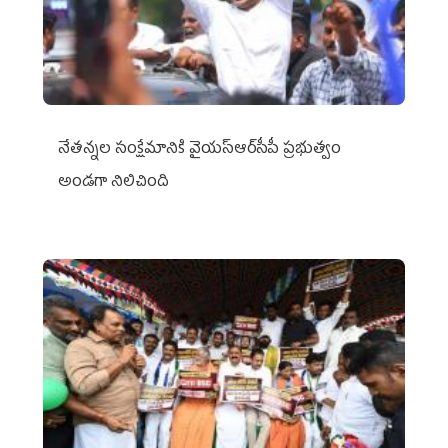
నేతన్నల సంక్షేమానికి వైయ‌స్ఆర్‌సీపీ ప్రభుత్వం
అండగా నిలిచింది