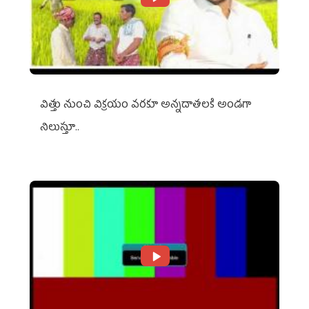
విత్తు నుంచి విక్రయం వరకూ అన్నదాతలకి అండగా
నిలుస్తూ..