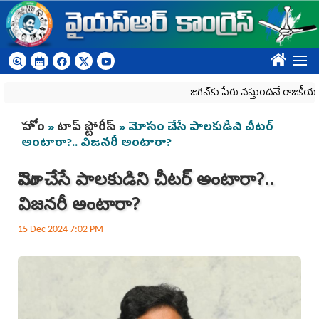
Skip to main content
????
జగన్‌కు పేరు వస్తుందనే రాజకీయ కక్షతో దిశ వ్
You are here
హోం
»
టాప్ స్టోరీస్
» మోసం చేసే పాలకుడిని చీటర్
అంటారా?.. విజనరీ అంటారా?
మోసం చేసే పాలకుడిని చీటర్ అంటారా?..
విజనరీ అంటారా?
15 Dec 2024 7:02 PM