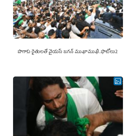
పొగాకు రైతుల‌తో వైయ‌స్ జ‌గ‌న్ ముఖాముఖి..ఫొటోలు2