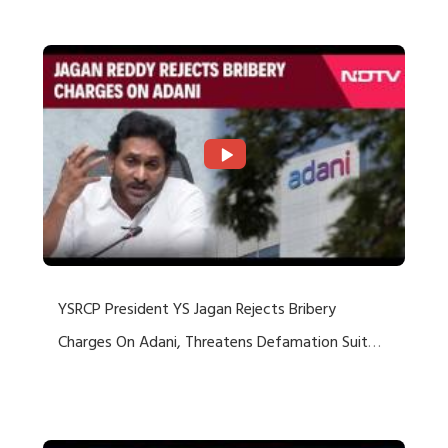
Rejects US Charges
YSRCP President YS Jagan Rejects Bribery
Charges On Adani, Threatens Defamation Suit
Against Media Groups