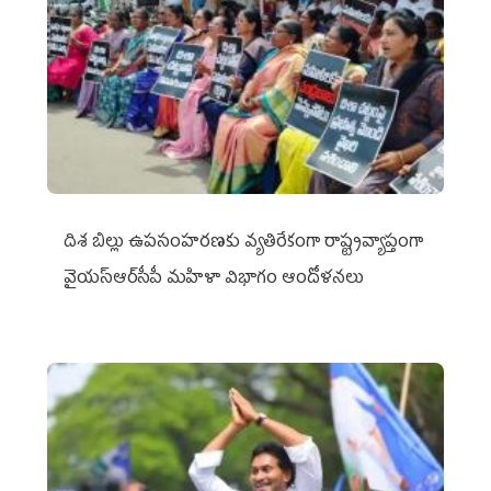
దిశ బిల్లు ఉపసంహరణకు వ్యతిరేకంగా రాష్ట్రవ్యాప్తంగా
వైయ‌స్ఆర్‌సీపీ మహిళా విభాగం ఆందోళనలు