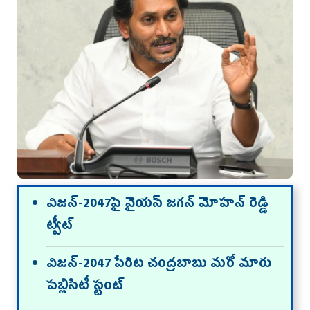
విజ‌న్‌-2047పై వైయ‌స్ జ‌గ‌న్ మోహ‌న్ రెడ్డి
ట్వీట్‌
విజన్‌-2047 పేరిట చంద్ర‌బాబు మరో మారు
పబ్లిసిటీ స్టంట్‌