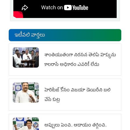
ఇటీవలి వార్తలు
శాంతియుతంగా నిరసన తెలిపే హక్కును
కాలరాసే అధికారం ఎవరికీ లేదు
హెరిటేజ్ కోసం విజయా డెయిరీని బలి
చేసే కుట్ర‌
అప్పులు పెంచి.. ఆదాయం తగ్గించి..