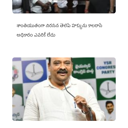
శాంతియుతంగా నిరసన తెలిపే హక్కును కాలరాసే
అధికారం ఎవరికీ లేదు