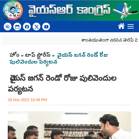
Skip to main content
????
శాంతియుతంగా నిరసన తెలిపే హక్కును క
You are here
హోం
»
టాప్ స్టోరీస్
» వైయస్‌ జగన్‌ రెండో రోజు
పులివెందుల పర్యటన
వైయస్‌ జగన్‌ రెండో రోజు పులివెందుల
పర్యటన
26 Nov 2025 10:46 PM