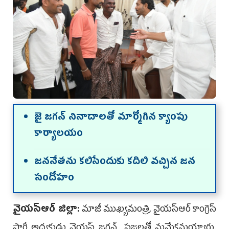
జై జగన్‌ నినాదాలతో మార్మోగిన క్యాంపు
కార్యాలయం
జననేతను కలిసేందుకు కదిలి వచ్చిన జన
సందోహం
వైయ‌స్ఆర్ జిల్లా:
మాజీ ముఖ్యమంత్రి, వైయ‌స్ఆర్‌ కాంగ్రెస్‌
పార్టీ అధ్యక్షుడు వైయస్‌ జగన్‌ ప్రజలతో మమేకమయ్యారు.