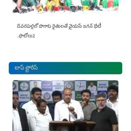
దేవరపల్లిలో పొగాకు రైతులతో వైయస్ జగన్ భేటీ
..ఫొటోలు2
టాప్ స్టోరీస్