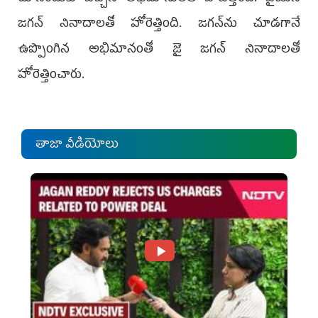
జగన్‌ నినాదాలతో హోరెత్తింది. జగన్‌ను చూడగానే
ఉప్పొంగిన అభిమానంతో జై జగన్‌ నినాదాలతో
హోరెత్తించారు.
తాజా వీడియోలు