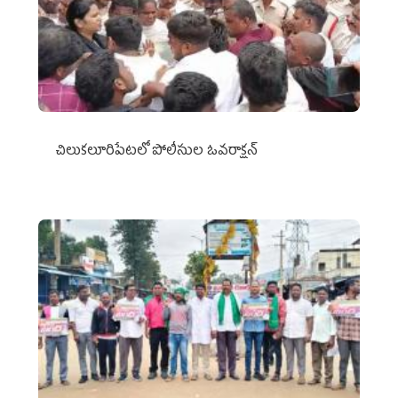
చిలుక‌లూరిపేట‌లో పోలీసుల ఓవ‌రాక్ష‌న్‌