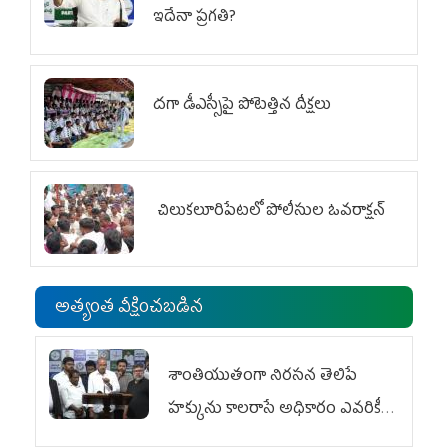
ఇదేనా ప్రగతి?
దగా డీఎస్సీపై పోటెత్తిన దీక్షలు
చిలుక‌లూరిపేట‌లో పోలీసుల ఓవ‌రాక్ష‌న్‌
అత్యంత వీక్షించబడిన
శాంతియుతంగా నిరసన తెలిపే
హక్కును కాలరాసే అధికారం ఎవరికీ
లేదు