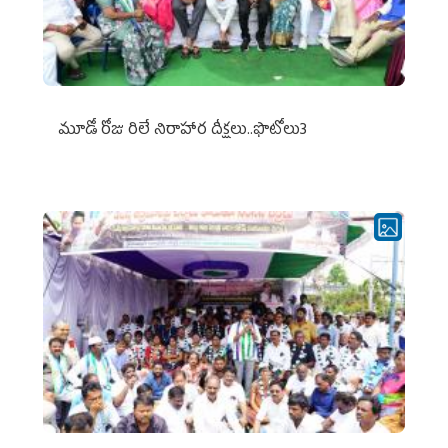
మూడో రోజు రిలే నిరాహార దీక్షలు..ఫొటోలు3