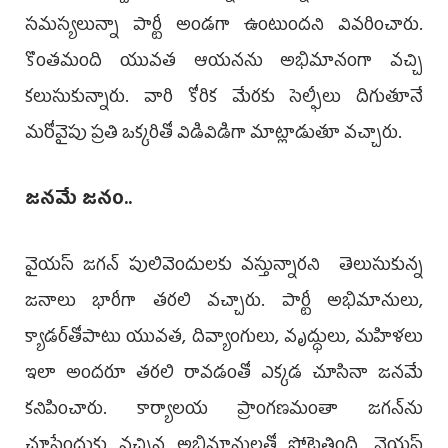
సమస్యలున్నా పార్టీ అండగా ఉంటుందని వివరించారు.
కొంతమంది యువత ఆయనను అభిమానంగా వచ్చి
కలుసుకున్నారు. వారి కోరిక మేరకు సెల్ఫీలు దిగుతూనే
మరోవైపు ప్రతి ఒక్కరితో విడివిడిగా మాట్లాడుతూ వచ్చారు.
జనమే జనం..
వైయస్‌ జగన్‌ పులివెందులకు వస్తున్నారని తెలుసుకున్న
జనాలు భారీగా తరలి వచ్చారు. పార్టీ అభిమానులు,
క్యాడర్‌తోపాటు యువత, దివ్యాంగులు, వృద్ధులు, మహిళలు
ఇలా అందరూ తరలి రావడంతో ఎక్కడ చూసినా జనమే
కనిపించారు. కార్యాలయ ప్రాంగణమంతా జగన్‌ను
చూసేందుకు వచ్చిన అభిమానులతో పోటెత్తింది. వైయ‌స్‌