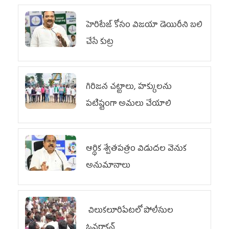
హెరిటేజ్ కోసం విజయా డెయిరీని బలి
చేసే కుట్ర‌
గిరిజన చట్టాలు, హక్కులను
పటిష్టంగా అమలు చేయాలి
ఆర్థిక శ్వేతపత్రం విడుదల వెనుక
అనుమానాలు
చిలుక‌లూరిపేట‌లో పోలీసుల
ఓవ‌రాక్ష‌న్‌