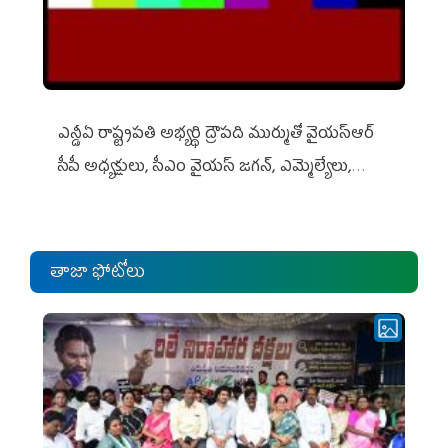
ఎన్డీఏ రాష్ట్ర‌ప‌తి అభ్య‌ర్థి ద్రౌప‌ది ముర్ముతో వైయ‌స్ఆర్
సీపీ అధ్య‌క్షులు, సీఎం వైయ‌స్ జ‌గ‌న్, ఎమ్మెల్యేలు,
ఎంపీల స‌మావేశం
తాజా ఫోటోలు