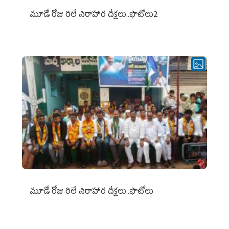
మూడో రోజు రిలే నిరాహార దీక్షలు..ఫొటోలు2
మూడో రోజు రిలే నిరాహార దీక్షలు..ఫొటోలు