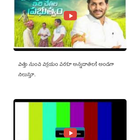
విత్తు నుంచి విక్రయం వరకూ అన్నదాతలకి అండగా
నిలుస్తూ..