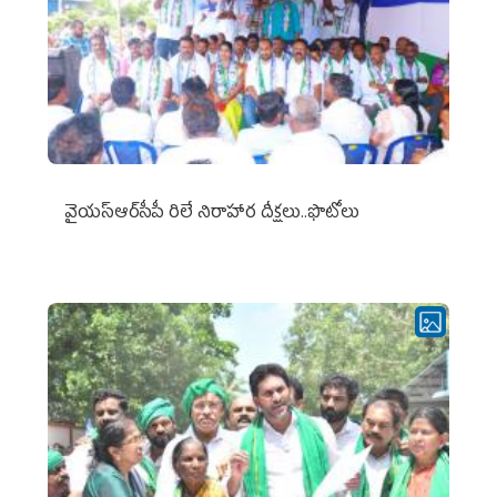
వైయ‌స్ఆర్‌సీపీ రిలే నిరాహార దీక్షలు..ఫొటోలు