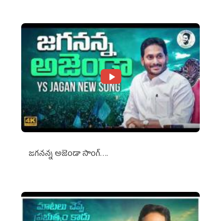
జగనన్న అజెండా సాంగ్….