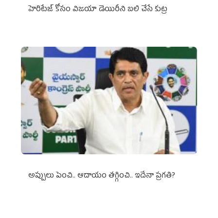
హెరిటేజ్ కోసం విజయా డెయిరీని బలి చేసే కుట్ర‌
అప్పులు పెంచి.. ఆదాయం తగ్గించి.. ఇదేనా ప్రగతి?