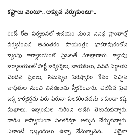
కష్టాలు వింటూ.. అక్కున చేర్చుకుంటూ..
రెండో రోజు పర్యటనలో ఉదయం నుంచి వివిధ ప్రాంతాల్లో
పర్యటించిన అనంతరం సాయంత్రం భాకరాపురంలోని
క్యాంపు కార్యాలయంలో ప్రజలతో మాట్లాడారు. క్యాంపు
కార్యాలయంలో పార్టీ కార్యకర్తలు, నాయకులు, వివిధ వర్గాలకు
చెందిన ప్రజలు, సమస్యల పరిష్కారం కోసం వచ్చిన
బాధితుల నుంచి వినతులను స్వీకరించారు. తెలిసిన ప్రతి
ఒక్క కార్యకర్తను పేరు పేరునా పలకరించడమే కాకుండా కష్ట,
సుఖాలు, ఇబ్బందుల గురించి అడిగి తెలుసుకున్నారు.
వారిని ఆప్యాయంగా పలకరిస్తూ అక్కున చేర్చుకున్నారు.
ఎలాంటి ఇబ్బందులు ఉన్నా నేనున్నానని.. ఏదైనా