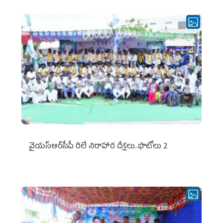
వైయ‌స్ఆర్‌సీపీ రిలే నిరాహార దీక్షలు..ఫొటోలు 2