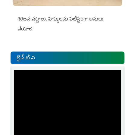
గిరిజన చట్టాలు, హక్కులను పటిష్టంగా అమలు
చేయాలి
లైవ్ టి.వి