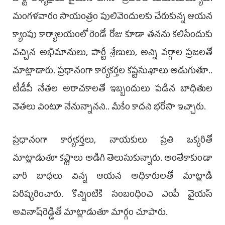
మంగళవారం సాయంత్రం పులివెందులకు చేరుకున్న ఆయన
క్యాంపు కార్యాలయంలో రెండో రోజు కూడా తనను కలిసేందుకు
వచ్చిన అభిమానులు, పార్టీ శ్రేణులు, అన్ని వర్గాల ప్రజలతో
మాట్లాడారు. ప్రధానంగా కార్యకర్తల కష్టసుఖాలు అడుగుతూ..
టీడీపీ నేతల అరాచకాలతో ఇబ్బందులు పడిన బాధితుల
వెతలు వింటూ నేనున్నానని.. మీకేం కాదని భరోసా ఇచ్చారు.
ప్రధానంగా కార్యకర్తలు, నాయకులు ప్రతి ఒక్కరితో
మాట్లాడుతూ కష్టాలు అడిగి తెలుసుకున్నారు. అంతేకాకుండా
వారి బాధలు విన్న ఆయన అధికారులతో మాట్లాడి
పరిష్కరించారు. కొన్నింటికి సంబంధించి ఎంపీ వైయస్‌
అవినాష్‌రెడ్డితో మాట్లాడుతూ మార్గం చూపారు.