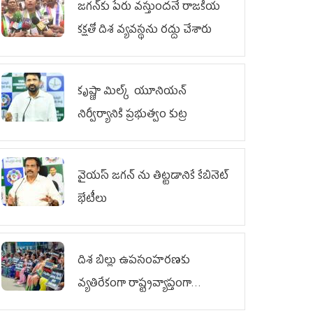
జగన్‌కు పేరు వస్తుందనే రాజకీయ
కక్షతో దిశ వ్య‌వ‌స్థ‌ను రద్దు చేశారు
కృష్ణా మిల్క్‌ యూనియన్‌
నిర్వీర్యానికి ప్రభుత్వం కుట్ర
వైయ‌స్ జగన్‌ ను తిట్టడానికే కేబినెట్‌
భేటీలు
దిశ బిల్లు ఉపసంహరణకు
వ్యతిరేకంగా రాష్ట్రవ్యాప్తంగా
వైయ‌స్ఆర్‌సీపీ మహిళా విభాగం