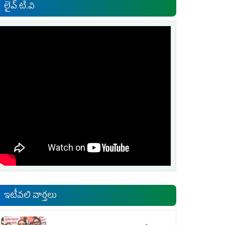
లైవ్ టి.వి
ఇటీవలి వార్తలు