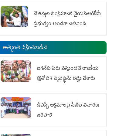
ఆందోళనలు
నేతన్నల సంక్షేమానికి వైయ‌స్ఆర్‌సీపీ
ప్రభుత్వం అండగా నిలిచింది
అత్యంత వీక్షించబడిన
జగన్‌కు పేరు వస్తుందనే రాజకీయ
కక్షతో దిశ వ్య‌వ‌స్థ‌ను రద్దు చేశారు
డీఎస్సీ అక్రమాలపై సీబీఐ విచారణ
జరపాలి