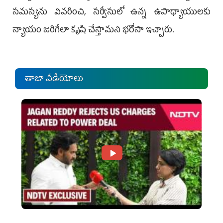
సమస్యను వివరించి, సర్వీసులో ఉన్న ఉపాధ్యాయులకు
న్యాయం జరిగేలా కృషి చేస్తామని భరోసా ఇచ్చారు.
తాజా వీడియోలు