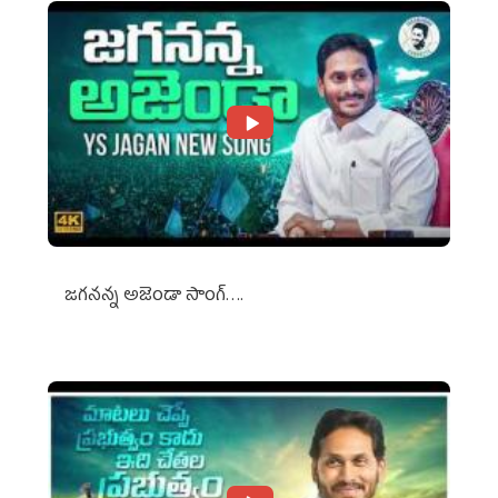
జగనన్న అజెండా సాంగ్….