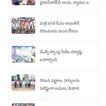
వైయ‌స్ఆర్‌సీపీ అండ.. న్యాయం జరిగే
వరకు పోరాటం
మళ్లీ జగన్ సీఎం అయితేనే
గిరిజనులకు మంచి రోజులు
డీఎస్సీ స్కాంపై సీబీఐ దర్యాప్తు
జరగాల్సిందే
గిరిజన చట్టాలు, హక్కులను
పటిష్టంగా అమలు చేయాలి