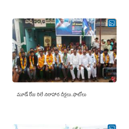
మూడో రోజు రిలే నిరాహార దీక్షలు..ఫొటోలు