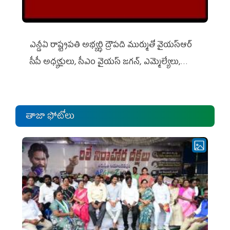
ఎన్డీఏ రాష్ట్ర‌ప‌తి అభ్య‌ర్థి ద్రౌప‌ది ముర్ముతో వైయ‌స్ఆర్
సీపీ అధ్య‌క్షులు, సీఎం వైయ‌స్ జ‌గ‌న్, ఎమ్మెల్యేలు,
ఎంపీల స‌మావేశం
తాజా ఫోటోలు