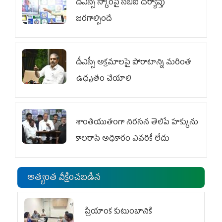
డీఎస్సీ స్కాంపై సీబీఐ దర్యాప్తు
జరగాల్సిందే
డీఎస్సీ అక్రమాలపై పోరాటాన్ని మరింత
ఉధృతం చేయాలి
శాంతియుతంగా నిరసన తెలిపే హక్కును
కాలరాసే అధికారం ఎవరికీ లేదు
అత్యంత వీక్షించబడిన
ప్రియాంక కుటుంబానికి