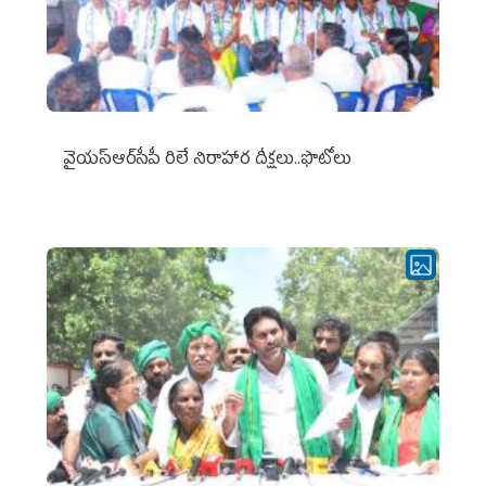
వైయ‌స్ఆర్‌సీపీ రిలే నిరాహార దీక్షలు..ఫొటోలు