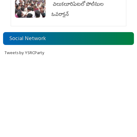
చిలుక‌లూరిపేట‌లో పోలీసుల
ఓవ‌రాక్ష‌న్‌
Social Network
Tweets by YSRCParty