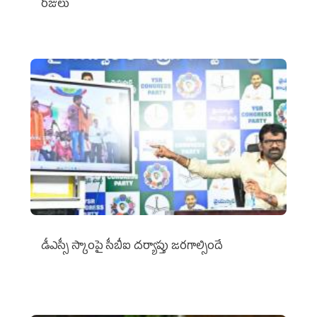
రోజులు
డీఎస్సీ స్కాంపై సీబీఐ దర్యాప్తు జరగాల్సిందే