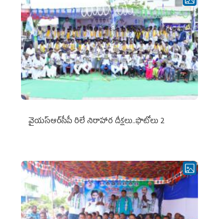
వైయ‌స్ఆర్‌సీపీ రిలే నిరాహార దీక్షలు..ఫొటోలు 2