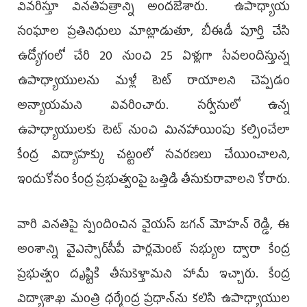
వివరిస్తూ వినతిపత్రాన్ని అందజేశారు. ఉపాధ్యాయ
సంఘాల ప్రతినిధులు మాట్లాడుతూ, బీఈడీ పూర్తి చేసి
ఉద్యోగంలో చేరి 20 నుంచి 25 ఏళ్లుగా సేవలందిస్తున్న
ఉపాధ్యాయులను మళ్లీ టెట్ రాయాలని చెప్పడం
అన్యాయమని వివరించారు. సర్వీసులో ఉన్న
ఉపాధ్యాయులకు టెట్ నుంచి మినహాయింపు కల్పించేలా
కేంద్ర విద్యాహక్కు చట్టంలో సవరణలు చేయించాలని,
ఇందుకోసం కేంద్ర ప్రభుత్వంపై ఒత్తిడి తీసుకురావాలని కోరారు.
వారి వినతిపై స్పందించిన వైయ‌స్ జగన్ మోహన్ రెడ్డి, ఈ
అంశాన్ని వైఎస్సార్‌సీపీ పార్లమెంట్ సభ్యుల ద్వారా కేంద్ర
ప్రభుత్వం దృష్టికి తీసుకెళ్తామని హామీ ఇచ్చారు. కేంద్ర
విద్యాశాఖ మంత్రి ధర్మేంద్ర ప్రధాన్‌ను కలిసి ఉపాధ్యాయుల