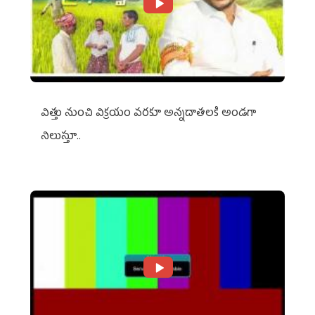
విత్తు నుంచి విక్రయం వరకూ అన్నదాతలకి అండగా
నిలుస్తూ..