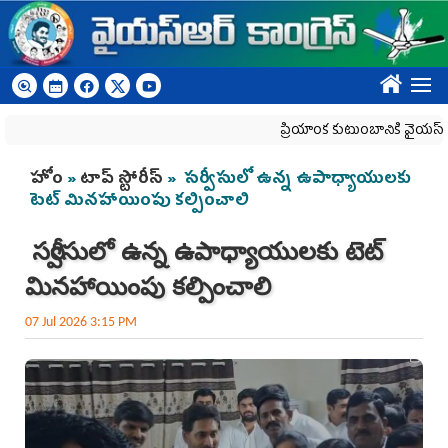
Skip to main content
????
ప్రియాంక కుటుంబానికి వైయ‌స్ఆర్‌సీప
You are here
హోం
»
టాప్ స్టోరీస్
» సర్వీసులో ఉన్న ఉపాధ్యాయులకు
టెట్‌ మినహాయింపు కల్పించాలి
సర్వీసులో ఉన్న ఉపాధ్యాయులకు టెట్‌
మినహాయింపు కల్పించాలి
07 Jul 2026 3:15 PM