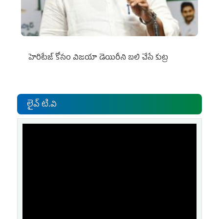
హెరిటేజ్ కోసం విజయా డెయిరీని బలి చేసే కుట్ర‌
లైవ్ టి.వి