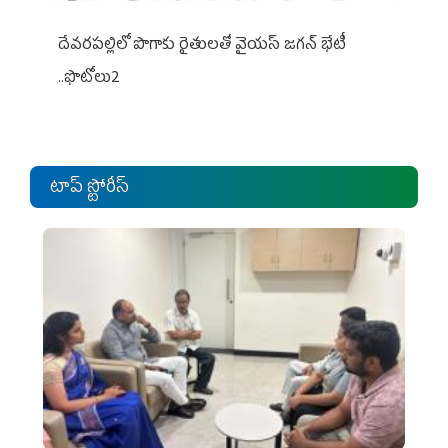
దేవరపల్లిలో పొగాకు రైతులతో వైయస్ జగన్ భేటీ
..ఫొటోలు2
టాప్ స్టోరీస్