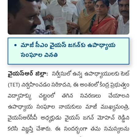
మాజీ సీఎం వైయ‌స్ జ‌గ‌న్‌కు ఉపాధ్యాయ
సంఘాల వినతి
వైయ‌స్ఆర్ జిల్లా:
సర్వీసులో ఉన్న ఉపాధ్యాయులకు టెట్
(TET) నిర్వహించడం సరికాదని, ఈ అంశంలో కేంద్ర ప్రభుత్వం
విద్యాహక్కు చట్టంలో తగిన సవరణలు చేయాలని
ఉపాధ్యాయ సంఘాల నాయకులు మాజీ ముఖ్యమంత్రి,
వైయ‌స్ఆర్‌సీపీ అధ్యక్షుడు వైయ‌స్ జగన్ మోహన్ రెడ్డిని
కలిసి విజ్ఞప్తి చేశారు. ఈ సందర్భంగా తమ సమస్యలను