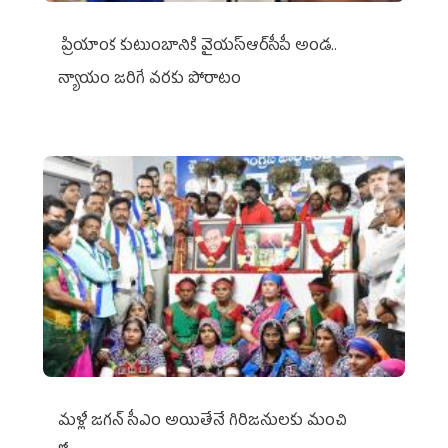
ప్రియాంక కుటుంబానికి వైయ‌స్ఆర్‌సీపీ అండ..
న్యాయం జరిగే వరకు పోరాటం
మళ్లీ జగన్ సీఎం అయితేనే గిరిజనులకు మంచి