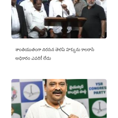
శాంతియుతంగా నిరసన తెలిపే హక్కును కాలరాసే
అధికారం ఎవరికీ లేదు