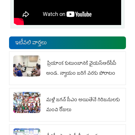
ఇటీవలి వార్తలు
ప్రియాంక కుటుంబానికి వైయ‌స్ఆర్‌సీపీ
అండ.. న్యాయం జరిగే వరకు పోరాటం
మళ్లీ జగన్ సీఎం అయితేనే గిరిజనులకు
మంచి రోజులు