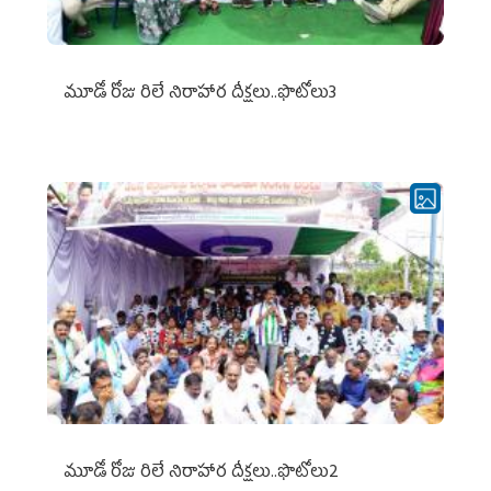
మూడో రోజు రిలే నిరాహార దీక్షలు..ఫొటోలు3
మూడో రోజు రిలే నిరాహార దీక్షలు..ఫొటోలు2