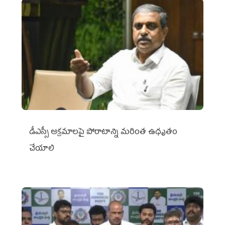
డీఎస్సీ అక్రమాలపై పోరాటాన్ని మరింత ఉధృతం
చేయాలి