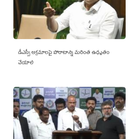
డీఎస్సీ అక్రమాలపై పోరాటాన్ని మరింత ఉధృతం
చేయాలి