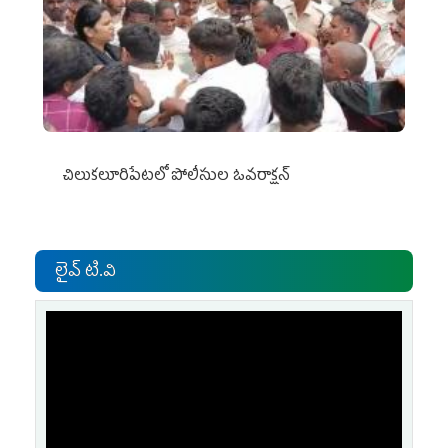
చిలుక‌లూరిపేట‌లో పోలీసుల ఓవ‌రాక్ష‌న్‌
లైవ్ టి.వి