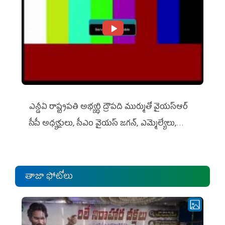
ఎన్డీఏ రాష్ట్ర‌ప‌తి అభ్య‌ర్థి ద్రౌప‌ది ముర్ముతో వైయ‌స్ఆర్
సీపీ అధ్య‌క్షులు, సీఎం వైయ‌స్ జ‌గ‌న్, ఎమ్మెల్యేలు,
ఎంపీల స‌మావేశం
తాజా ఫోటోలు