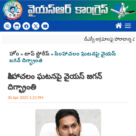
Skip to main content
????
డీఎస్సీ అక్రమాలపై పోరాటాన్ని మరి
You are here
హోం
»
టాప్ స్టోరీస్
» సింహాచలం ఘటనపై వైయ‌స్
జగన్‌ దిగ్భ్రాంతి
సింహాచలం ఘటనపై వైయ‌స్ జగన్‌
దిగ్భ్రాంతి
30 Apr 2025 1:21 PM