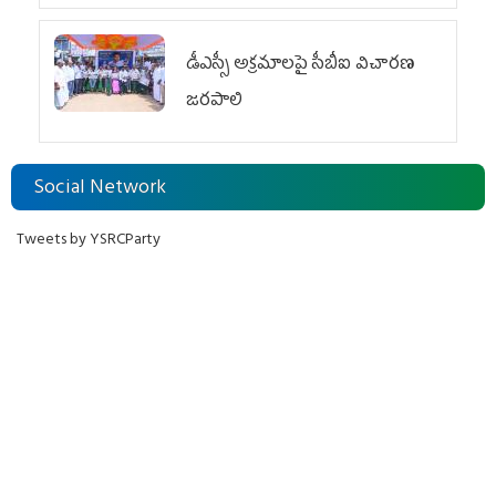
డీఎస్సీ అక్రమాలపై సీబీఐ విచారణ
జరపాలి
Social Network
Tweets by YSRCParty