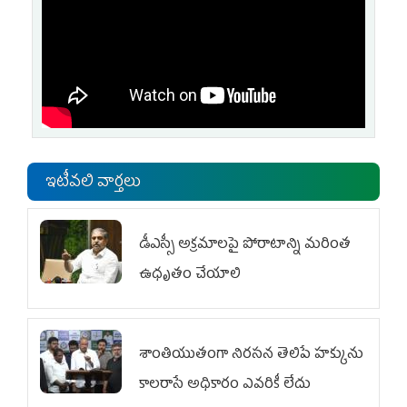
ఇటీవలి వార్తలు
డీఎస్సీ అక్రమాలపై పోరాటాన్ని మరింత
ఉధృతం చేయాలి
శాంతియుతంగా నిరసన తెలిపే హక్కును
కాలరాసే అధికారం ఎవరికీ లేదు