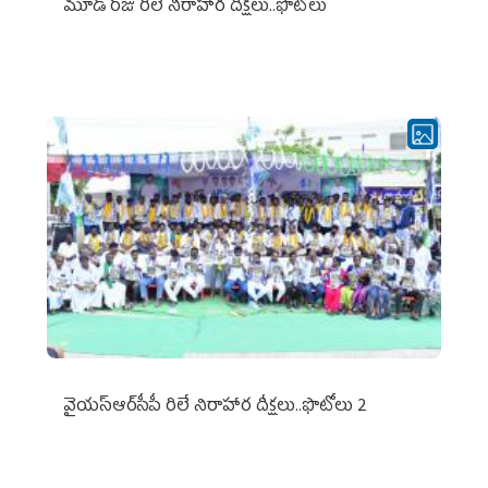
మూడో రోజు రిలే నిరాహార దీక్షలు..ఫొటోలు
వైయ‌స్ఆర్‌సీపీ రిలే నిరాహార దీక్షలు..ఫొటోలు 2