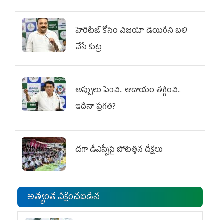
హెరిటేజ్ కోసం విజయా డెయిరీని బలి
చేసే కుట్ర‌
అప్పులు పెంచి.. ఆదాయం తగ్గించి..
ఇదేనా ప్రగతి?
దగా డీఎస్సీపై పోటెత్తిన దీక్షలు
అత్యంత వీక్షించబడిన