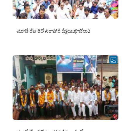
మూడో రోజు రిలే నిరాహార దీక్షలు..ఫొటోలు2