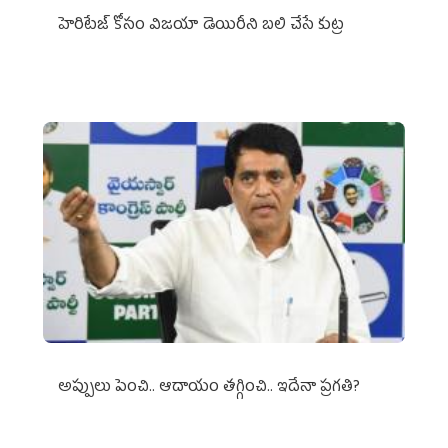
హెరిటేజ్ కోసం విజయా డెయిరీని బలి చేసే కుట్ర‌
అప్పులు పెంచి.. ఆదాయం తగ్గించి.. ఇదేనా ప్రగతి?