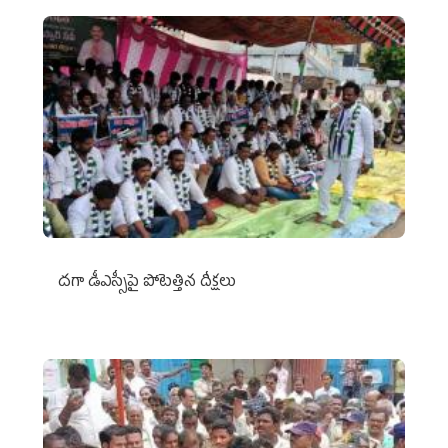
దగా డీఎస్సీపై పోటెత్తిన దీక్షలు