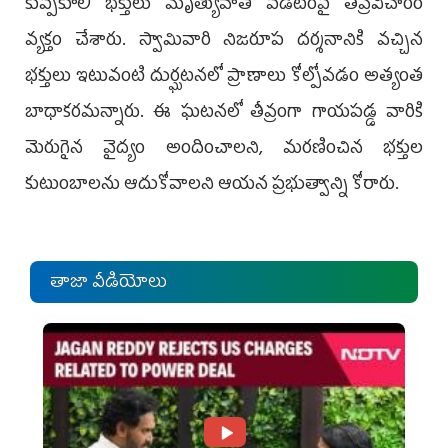
కుప్పకూలి భక్తులు మృత్యువాత పడటంపై తీవ్రవిచారం
వ్యక్తం చేశారు. స్వామివారి నిజరూప దర్శనానికి వచ్చిన
భక్తులు ఇటువంటి దుర్ఘటనలో ప్రాణాలు కోల్పోవడం అత్యంత
బాధాకరమన్నారు. ఈ ఘటనలో తీవ్రంగా గాయపడ్డ వారికి
మెరుగైన వైద్యం అందించాలని, మరణించిన భక్తుల
కుటుంబాలను ఆదుకోవాలని ఆయన ప్రభుత్వాన్ని కోరారు.
తాజా వీడియోలు