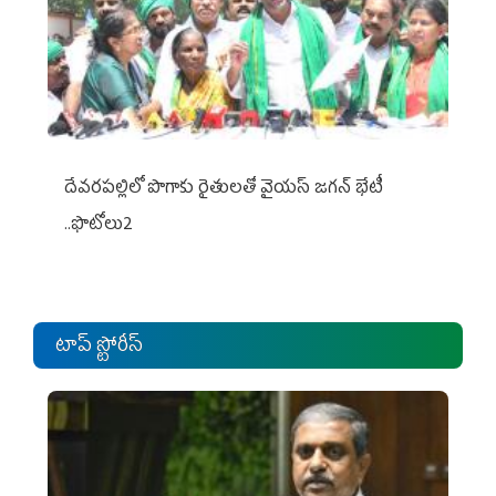
దేవరపల్లిలో పొగాకు రైతులతో వైయస్ జగన్ భేటీ
..ఫొటోలు2
టాప్ స్టోరీస్