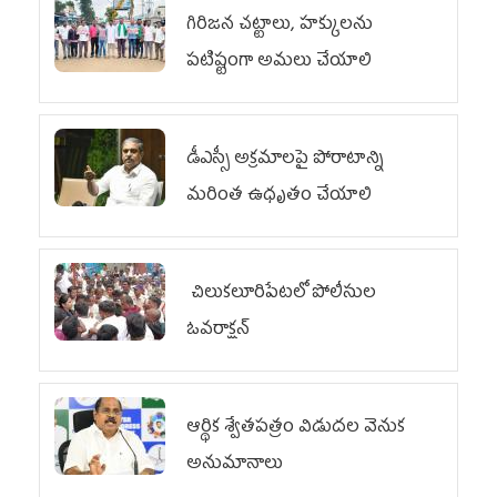
గిరిజన చట్టాలు, హక్కులను
పటిష్టంగా అమలు చేయాలి
డీఎస్సీ అక్రమాలపై పోరాటాన్ని
మరింత ఉధృతం చేయాలి
చిలుక‌లూరిపేట‌లో పోలీసుల
ఓవ‌రాక్ష‌న్‌
ఆర్థిక శ్వేతపత్రం విడుదల వెనుక
అనుమానాలు