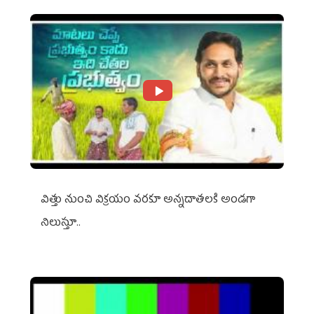
విత్తు నుంచి విక్రయం వరకూ అన్నదాతలకి అండగా
నిలుస్తూ..