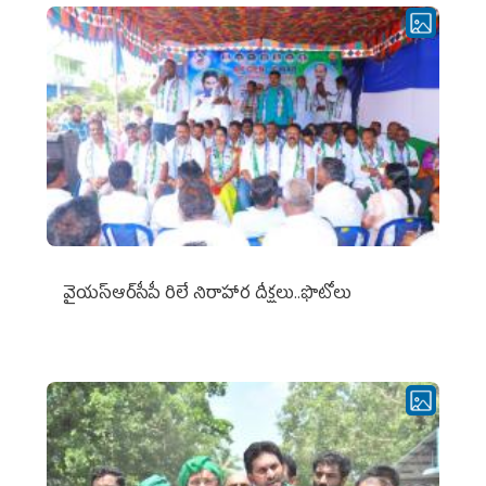
వైయ‌స్ఆర్‌సీపీ రిలే నిరాహార దీక్షలు..ఫొటోలు