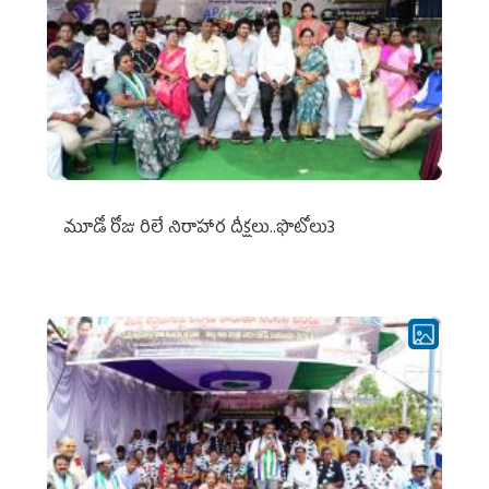
మూడో రోజు రిలే నిరాహార దీక్షలు..ఫొటోలు3