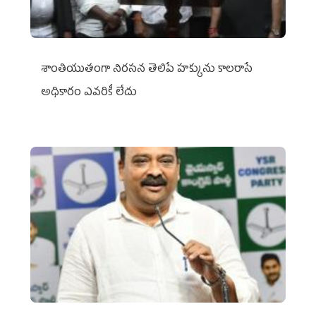
శాంతియుతంగా నిరసన తెలిపే హక్కును కాలరాసే
అధికారం ఎవరికీ లేదు