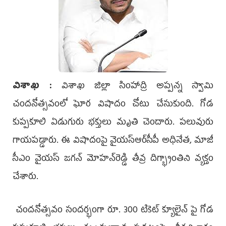
విశాఖ :
విశాఖ జిల్లా సింహాద్రి అప్పన్న స్వామి
చందనోత్సవంలో ఘోర విషాదం చోటు చేసుకుంది. గోడ
కుప్పకూలి ఏడుగురు భక్తులు మృతి చెందారు. పలువురు
గాయపడ్డారు. ఈ విషాదంపై వైయ‌స్ఆర్‌సీపీ అధినేత, మాజీ
సీఎం వైయ‌స్‌ జగన్‌ మోహన్‌రెడ్డి తీవ్ర దిగ్భ్రాంతిని వ్యక్తం
చేశారు.
చందనోత్సవం సందర్భంగా రూ. 300 టికెట్‌ క్యూలైన్‌ పై గోడ