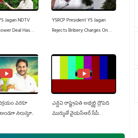
YS Jagan NDTV
YSRCP President YS Jagan
 Power Deal Has
Rejects Bribery Charges On
Do With Adani: YS
Adani, Threatens Defamation
ts US Charges
Suit Against Media Groups
 విక్రయం వరకూ
ఎన్డీఏ రాష్ట్ర‌ప‌తి అభ్య‌ర్థి ద్రౌప‌ది
అండగా నిలుస్తూ..
ముర్ముతో వైయ‌స్ఆర్ సీపీ
అధ్య‌క్షులు, సీఎం వైయ‌స్ జ‌గ‌న్,
ఎమ్మెల్యేలు, ఎంపీల స‌మావేశం