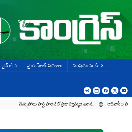
లైవ్ టి.వి
వైయస్ఆర్-పథకాలు
సంప్రదించండి
్నుపోటు పార్టీ పాలనలో ప్రజాస్వామ్యం ఖూనీ..
ఆదివాసీల పోరాటానికి వైయ‌స్