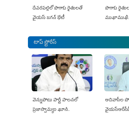
దేవరపల్లిలో పొగాకు రైతులతో
పొగాకు రైతుల‌
వైయస్ జగన్ భేటీ
ముఖాముఖి.
టాప్ స్టోరీస్
వెన్నుపోటు పార్టీ పాలనలో
ఆదివాసీల పో
ప్రజాస్వామ్యం ఖూనీ..
వైయ‌స్ఆర్‌స