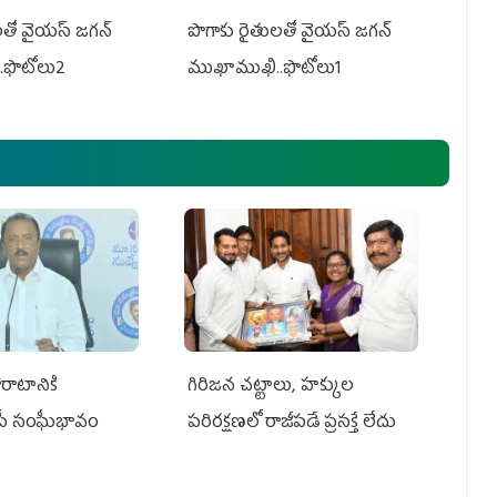
తో వైయ‌స్ జ‌గ‌న్
పొగాకు రైతుల‌తో వైయ‌స్ జ‌గ‌న్
.ఫొటోలు2
ముఖాముఖి..ఫొటోలు1
రాటానికి
గిరిజన చట్టాలు, హక్కుల
ీపీ సంఘీభావం
పరిరక్షణలో రాజీపడే ప్రసక్తే లేదు