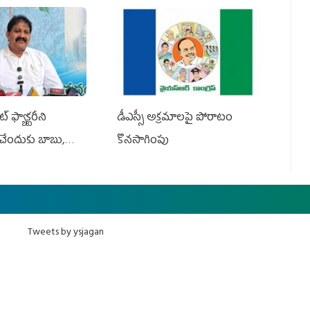
 ఫ్యాక్టరీని
డీఎస్సీ అక్రమాలపై పోరాటం
ేందుకు బాబు,
కొనసాగింపు
Tweets by ysjagan