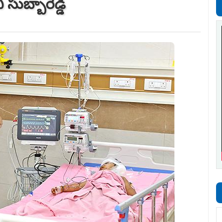
ీ సుబ్బారెడ్డి