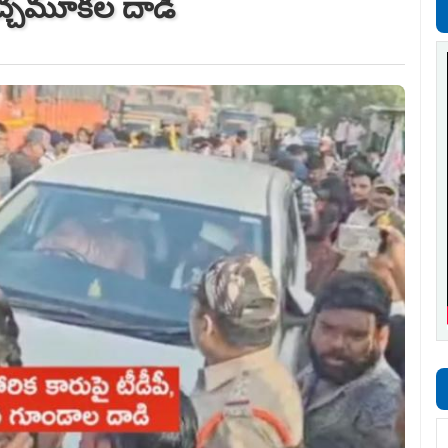
పై పచ్చమూకల దాడి