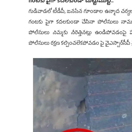
గంటకు పైగా కదలకుండా చుట్టుముట్టి..
గుడివాడలో టీడీపీ, జనసేన గూండాల ఉన్మాద చర్యలకు
గంటకు పైగా కదలకుండా చేసినా పోలీసులు నామమ
పోలీసులు నిమ్మకు నీరెత్తినట్లు ఉండిపోవడంపై హ
పోలీసులు రక్షణ కల్పించలేకపోవడం పై వైఎస్సార్‌సీపీ శ్