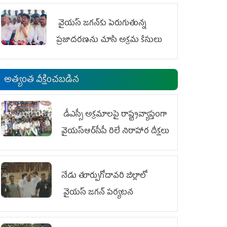
వైయ‌స్ జగన్‌కు పెరుగుతున్న
ప్రజాదరణను చూసి అక్రమ కేసులు
అత్యంత వీక్షించబడిన
డీఎస్సీ అక్రమాలపై రాష్ట్రవ్యాప్తంగా
వైయ‌స్ఆర్‌సీపీ రిలే నిరాహార దీక్షలు
నేడు తూర్పుగోదావరి జిల్లాలో
వైయస్‌ జగన్‌ పర్యటన