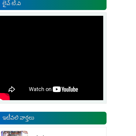
లైవ్ టి.వి
ఇటీవలి వార్తలు