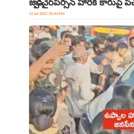
జడ్పీ చైర్‌పర్సన్‌ హారిక కారు
12 Jul 2025 10:44 PM