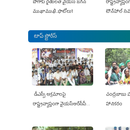
పొగాకు రైతుల‌తో వైయ‌స్ జ‌గ‌న్
రాష్ట్రవ్యాప్తం
ముఖాముఖి..ఫొటోలు1
టౌన్‌హాల్‌ స
టాప్ స్టోరీస్
డీఎస్సీ అక్రమాలపై
చంద్రబాబు 
రాష్ట్రవ్యాప్తంగా వైయ‌స్ఆర్‌సీపీ
హానికరం
రిలే నిరాహార దీక్షలు