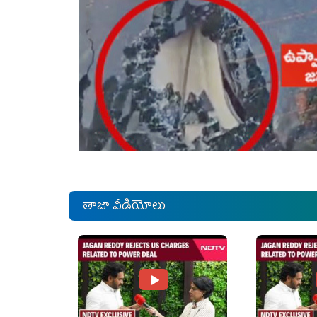
తాజా వీడియోలు