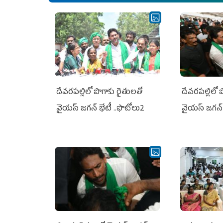
దేవరపల్లిలో పొగాకు రైతులతో
దేవరపల్లిలో 
వైయస్ జగన్ భేటీ ..ఫొటోలు2
వైయస్ జగన్ 