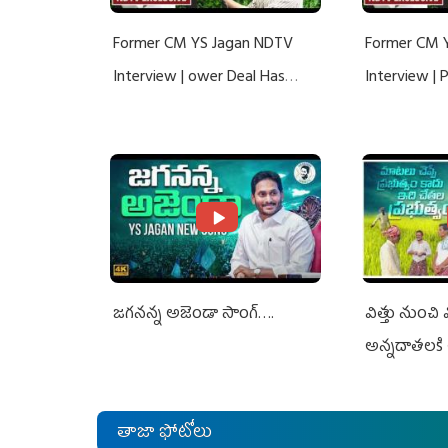
Former CM YS Jagan NDTV
Former CM 
Interview | ower Deal Has
Interview |
Nothing To Do With Adani: YS
Nothing To 
Jagan Rejects US Charges
Jagan Rejec
జగనన్న అజెండా సాంగ్….
విత్తు నుంచి
అన్నదాతలకి 
తాజా ఫోటోలు