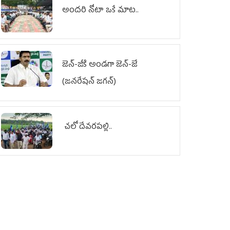
అందరి నోటా ఒకే మాట..
జెన్‌-జీకి అండగా జెన్‌-జే
(జనరేషన్ జగన్)
చలో దేవరపల్లి..