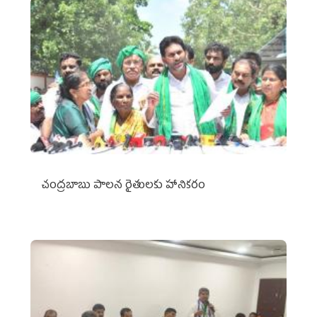
చంద్రబాబు పాలన రైతులకు హానికరం