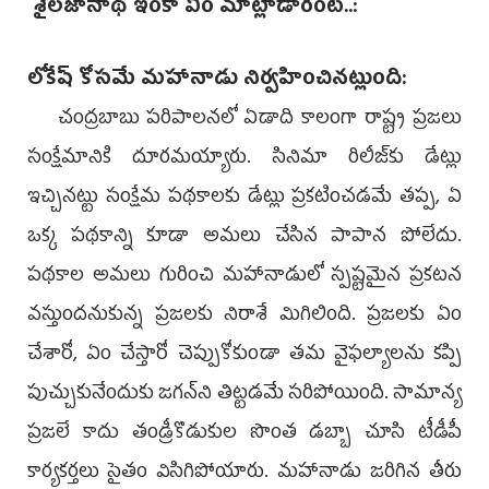
శైలజానాథ్‌ ఇంకా ఏం మాట్లాడారంటే..:
లోకేష్‌ కోసమే మహానాడు నిర్వహించినట్లుంది:
చంద్రబాబు పరిపాలనలో ఏడాది కాలంగా రాష్ట్ర ప్రజలు
సంక్షేమానికి దూరమయ్యారు. సినిమా రిలీజ్‌కు డేట్లు
ఇచ్చినట్టు సంక్షేమ పథకాలకు డేట్లు ప్రకటించడమే తప్ప, ఏ
ఒక్క పథకాన్ని కూడా అమలు చేసిన పాపాన పోలేదు.
పథకాల అమలు గురించి మహానాడులో స్పష్టమైన ప్రకటన
వస్తుందనుకున్న ప్రజలకు నిరాశే మిగిలింది. ప్రజలకు ఏం
చేశారో, ఏం చేస్తారో చెప్పుకోకుండా తమ వైఫల్యాలను కప్పి
పుచ్చుకునేందుకు జగన్‌ని తిట్టడమే సరిపోయింది. సామాన్య
ప్రజలే కాదు తండ్రీకొడుకుల సొంత డబ్బా చూసి టీడీపీ
కార్యకర్తలు సైతం విసిగిపోయారు. మహానాడు జరిగిన తీరు