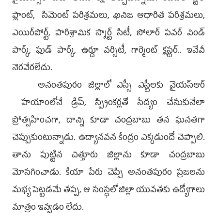
ప్లాంట్, సిమెంట్‌ పరిశ్రమలు, ఖనిజ ఆధారిత పరిశ్రమలు,
ఎయిర్‌పోర్ట్, పారిశ్రామిక స్మార్ట్‌ సిటీ, సోలార్‌ పవర్‌ విండ్‌
పార్క్, ఫుడ్‌ పార్క్, ఉర్దూ వర్సిటీ, గార్మెంట్‌ క్లస్టర్‌.. ఇవేవీ
నెరవేరలేదు.
అనంతపురం జిల్లాలో ఎస్సీ ఎస్టీలకు వైయస్ఆర్
హయాంలోనే డ్రిప్, స్ప్రింకర్లతో సేద్యం చేసుకునేలా
ప్రోత్సహించగా, దాన్ని కూడా చంద్రబాబు తన ఘనతగా
చెప్పుకుంటున్నాడు. ఉద్యానవన కేంద్రం ఎక్కడుందో చెప్పాలి.
తాను పుట్టిన చిత్తూరు జిల్లాను కూడా చంద్రబాబు
మోసగించాడు. కియా పేరు చెప్పి అనంతపురం ప్రజలను
మభ్య పెట్టడమే తప్ప, ఆ సంస్థలో జిల్లా యువతకు ఉద్యోగాలు
మాత్రం ఇవ్వడం లేదు.