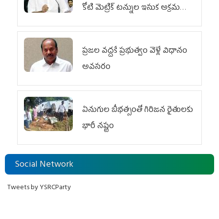
కోటి మెట్రిక్ టన్నుల ఇసుక అక్రమ
రవాణా
ప్రజల వద్దకే ప్రభుత్వం వెళ్లే విధానం
అవసరం
ఏనుగుల బీభత్సంతో గిరిజన రైతులకు
భారీ నష్టం
Social Network
Tweets by YSRCParty