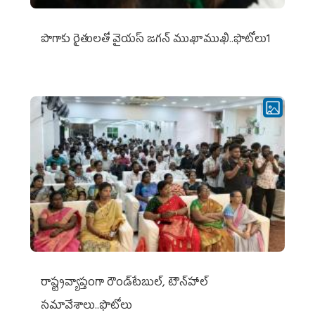
పొగాకు రైతుల‌తో వైయ‌స్ జ‌గ‌న్ ముఖాముఖి..ఫొటోలు1
రాష్ట్రవ్యాప్తంగా రౌండ్‌టేబుల్‌, టౌన్‌హాల్‌
సమావేశాలు..ఫొటోలు