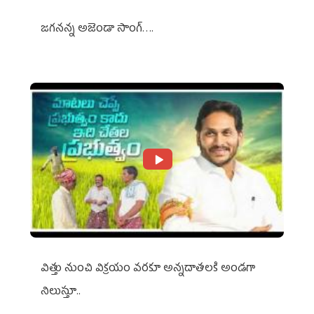
జగనన్న అజెండా సాంగ్….
విత్తు నుంచి విక్రయం వరకూ అన్నదాతలకి అండగా
నిలుస్తూ..