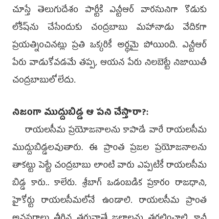
చూస్తే తెలుగుదేశం పార్టీకి ఎన్టీఆర్‌ వారసునిగా కొడుకు
లోకేష్‌ను చేసేందుకు చంద్రబాబు మహానాడు వేదికగా
ప్రయత్నించినట్లు ప్రతి ఒక్కరికీ అర్థమై పోయింది. ఎన్టీఆర్‌
పేరు వాడుకోవడమే తప్ప, ఆయన పేరు నిలబెట్టే నిజాయితీ
చంద్రబాబులో లేదు.
నిజంగా ముద్దుబిడ్డ ఆ పని చేస్తారా?:
రాయలసీమ ప్రయోజనాలను కాపాడే వారే రాయలసీమ
ముద్దుబిడ్డలవుతారు. ఈ ప్రాంత ప్రజల ప్రయోజనాలను
తాకట్టు పెట్టే చంద్రబాబు లాంటి వారు ఎప్పటికీ రాయలసీమ
బిడ్డ కారు.. కాలేరు. శ్రీబాగ్‌ ఒడంబడిక ప్రకారం రాజధాని,
హైకోర్టు రాయలసీమలోనే ఉండాలి. రాయలసీమ ప్రాంత