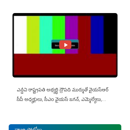
ఎన్డీఏ రాష్ట్ర‌ప‌తి అభ్య‌ర్థి ద్రౌప‌ది ముర్ముతో వైయ‌స్ఆర్
సీపీ అధ్య‌క్షులు, సీఎం వైయ‌స్ జ‌గ‌న్, ఎమ్మెల్యేలు,
ఎంపీల స‌మావేశం