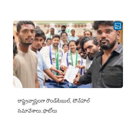
రాష్ట్రవ్యాప్తంగా రౌండ్‌టేబుల్‌, టౌన్‌హాల్‌
సమావేశాలు..ఫొటోలు