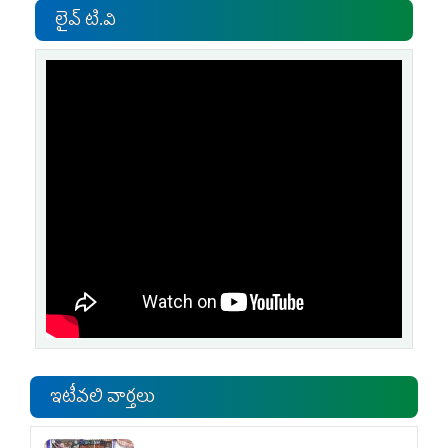
లైవ్ టి.వి
ఇటీవలి వార్తలు