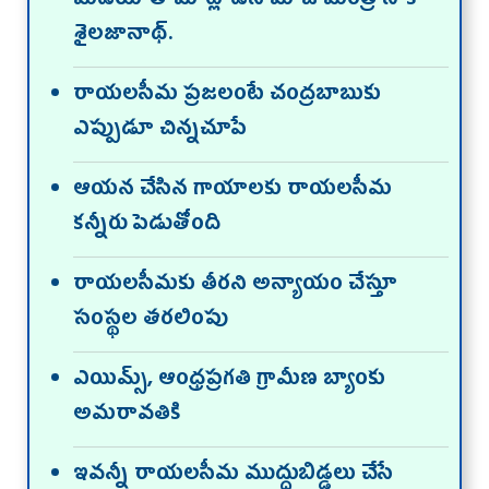
మీడియాతో మాట్లాడిన మాజీ మంత్రి సాకే
శైలజానాథ్‌.
రాయలసీమ ప్రజలంటే చంద్రబాబుకు
ఎప్పుడూ చిన్నచూపే
ఆయన చేసిన గాయాలకు రాయలసీమ
కన్నీరు పెడుతోంది
రాయలసీమకు తీరని అన్యాయం చేస్తూ
సంస్థల తరలింపు
ఎయిమ్స్, ఆంధ్రప్రగతి గ్రామీణ బ్యాంకు
అమరావతికి
ఇవన్నీ రాయలసీమ ముద్దుబిడ్డలు చేసే