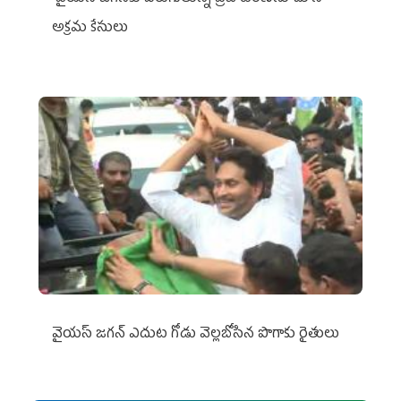
అక్రమ కేసులు
వైయ‌స్‌ జగన్ ఎదుట గోడు వెల్లబోసిన పొగాకు రైతులు