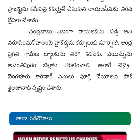
ప్రాజెక్టును కమీషన్ల కక్కుర్తితో తీసుకుని రాయలసీమకు తీరని
ద్రోహం చేశాడు.
చంద్రబాబు నిజంగా రాయలసీమ బిడ్డ అని
నిరూపించుకోవాలంటే హైకోర్టును కర్నూలుకు మార్చాలి. ఆంధ్ర
ప్రగతి గ్రామీణ బ్యాంకును తిరిగి కడపకు, ఎయిమ్స్‌ను
అనంతపురం జిల్లాకు తరలించాలి. అలాగే చెన్నై–
బెంగళూరు కారిడార్‌ పనులు పూర్తి చేయాలని సాకే
శైలజానాథ్‌ స్పష్టం చేశారు.
తాజా వీడియోలు