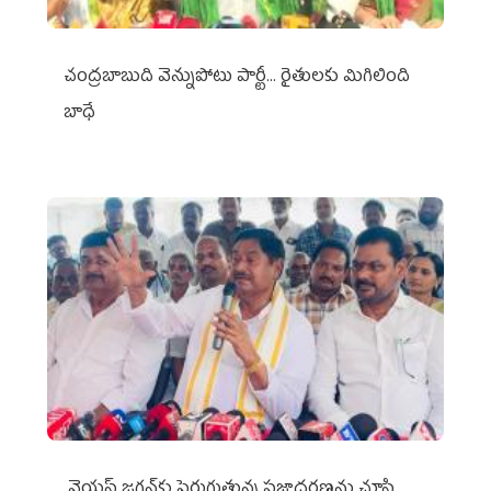
చంద్రబాబుది వెన్నుపోటు పార్టీ... రైతులకు మిగిలింది
బాధే
వైయ‌స్ జగన్‌కు పెరుగుతున్న ప్రజాదరణను చూసి