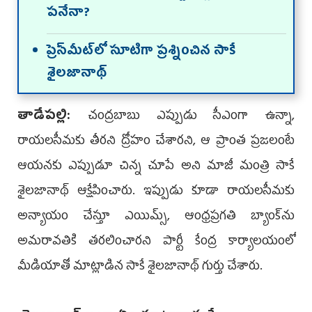
పనేనా?
ప్రెస్‌మీట్‌లో సూటిగా ప్రశ్నించిన సాకే
శైలజానాథ్‌
తాడేపల్లి:
చంద్రబాబు ఎప్పుడు సీఎంగా ఉన్నా,
రాయలసీమకు తీరని ద్రోహం చేశారని, ఆ ప్రాంత ప్రజలంటే
ఆయనకు ఎప్పుడూ చిన్న చూపే అని మాజీ మంత్రి సాకే
శైలజానాథ్‌ ఆక్షేపించారు. ఇప్పుడు కూడా రాయలసీమకు
అన్యాయం చేస్తూ ఎయిమ్స్, ఆంధ్రప్రగతి బ్యాంక్‌ను
అమరావతికి తరలించారని పార్టీ కేంద్ర కార్యాలయంలో
మీడియాతో మాట్లాడిన సాకే శైలజానాథ్‌ గుర్తు చేశారు.