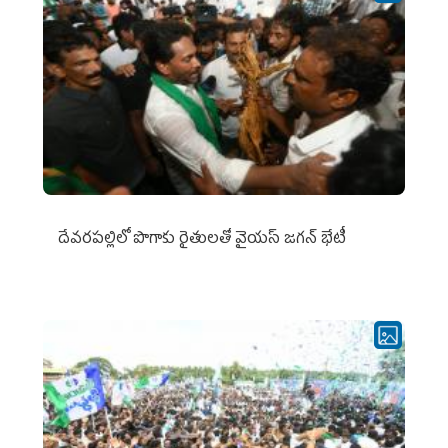
దేవరపల్లిలో పొగాకు రైతులతో వైయస్ జగన్ భేటీ