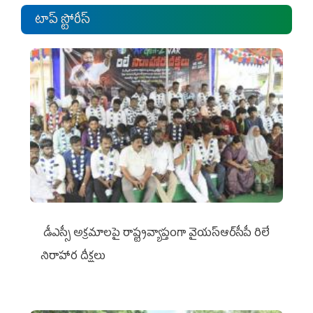
టాప్ స్టోరీస్
డీఎస్సీ అక్రమాలపై రాష్ట్రవ్యాప్తంగా వైయ‌స్ఆర్‌సీపీ రిలే
నిరాహార దీక్షలు