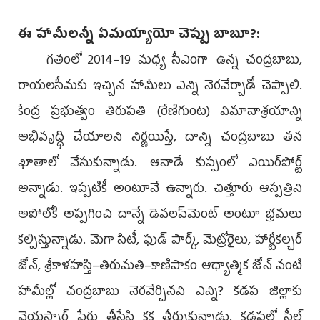
ఈ హామీలన్నీ ఏమయ్యాయో చెప్పు బాబూ?:
గతంలో 2014–19 మధ్య సీఎంగా ఉన్న చంద్రబాబు,
రాయలసీమకు ఇచ్చిన హామీలు ఎన్ని నెరవేర్చాడో చెప్పాలి.
కేంద్ర ప్రభుత్వం తిరుపతి (రేణిగుంట) విమానాశ్రయాన్ని
అభివృద్ధి చేయాలని నిర్ణయిస్తే, దాన్ని చంద్రబాబు తన
ఖాతాలో వేసుకున్నాడు. ఆనాడే కుప్పంలో ఎయిర్‌పోర్ట్‌
అన్నాడు. ఇప్పటికీ అంటూనే ఉన్నారు. చిత్తూరు ఆస్పత్రిని
అపోలోకి అప్పగించి దాన్నే డెవలప్‌మెంట్‌ అంటూ భ్రమలు
కల్పిస్తున్నాడు. మెగా సిటీ, ఫుడ్‌ పార్క్, మెట్రోరైలు, హార్టీకల్చర్‌
జోన్, శ్రీకాళహస్తి–తిరుమతి–కాణిపాకం ఆధ్యాత్మిక జోన్‌ వంటి
హామీల్లో చంద్రబాబు నెరవేర్చినవి ఎన్ని? కడప జిల్లాకు
వైయస్సార్‌ పేరు తీసేసి కక్ష తీర్చుకున్నాడు. కడపలో స్టీల్‌