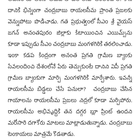
అవసరాలు తీరిన తరువాతే జలాలను తరలించాలి. కానీ
దానికి భిన్నంగా చంద్రబాబు రాయలసీమ ప్రాంత ప్రజలకు
వెన్నుపోటు పొడిచాడు. గత ప్రభుత్వంలో సీఎం శ్రీ వైయస్‌
జగన్‌ అనంతపురం జిల్లాకు కేటాయించిన ఎయిమ్స్‌ను
కూడా ఇప్పుడు సీఎం చంద్రబాబు మంగళగిరికి తరలించాడు.
ఇంకా కడప కేంద్రంగా అనంత ప్రగతి గ్రామీణ బ్యాంకు
సేవలందించి దేశంలోనే పేరు తెచ్చుకుంటే దానిని ఏపీ ప్రగతి
గ్రామీణ బ్యాంకుగా మార్చి మంగళగిరికి మార్చేశారు. ఇవన్నీ
రాయలసీమ బిడ్డలు చేసే పనులా? చంద్రబాబు చేసిన
గాయాలను రాయలసీమ ప్రజలు నిద్రలో కూడా మర్చిపోరు.
రాయలసీమ అభివృద్దికి తన దగ్గర బ్లూ ప్రింట్‌ ఉందని
మరోసారి దగాకోరు మాటలు మాట్లాడుతున్నాడు. చంద్రబాబు
టెంకాయలు మాత్రమే కొడతాడు.