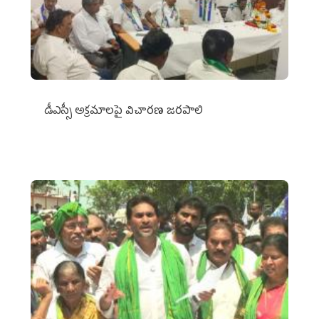
డీఎస్సీ అక్రమాలపై విచారణ జరపాలి