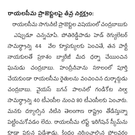
రాయలసీమ ప్రాజెక్టులపై తీవ్ర నిర్లక్ష్యం:
రాయలసీమ సాగునీటి ప్రాజెక్టుల విషయంలో చంద్రబాబుకు
ఎప్పుడూ చిన్నచూపే. పోతిరెడ్డిపాడు హెడ్‌ రెగ్యులేటర్‌
సామర్థ్యాన్ని 44 వేల క్యూసెక్కులకు పెంచితే, తన పార్టీ
నాయకులతో ప్రకాశం బ్యారేజీ మీద ధర్నా చేయించిన
ఘనుడు చంద్రబాబు. హంద్రీనీవాను సకాలంలో పూర్తి
చేయకుండా రాయలసీమ రైతులను వంచించిన దుర్మార్గుడు
చంద్రబాబు. వైయస్‌ జగన్‌ పాలనలో గండికోట నిల్వ
సామర్థ్యాన్ని 40 టీఎంసీల నుంచి 80 టీఎంసీలకు పెంచారు.
మనకు దక్కాల్సిన నీటిని తెలంగాణ రాష్ట్రం తోడేస్తున్నా
పట్టించుకోవడం లేదు. రాయలసీమ లిఫ్ట్‌ ఇరిగేషన్‌ స్కీమ్‌ను
కూడా పక్కన పడేశాడు. కేంద్రం నిర్మించాల్సిన పోలవరం