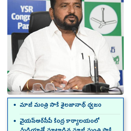
మాజీ మంత్రి సాకే శైలజానాథ్‌ ధ్వజం
వైయస్ఆర్‌సీపీ కేంద్ర కార్యాలయంలో