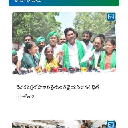
తాజా ఫోటోలు
దేవరపల్లిలో పొగాకు రైతులతో వైయస్ జగన్ భేటీ
..ఫొటోలు2