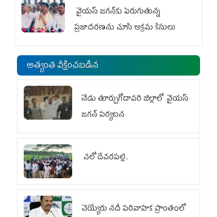
వైయ‌స్ జగన్‌కు పెరుగుతున్న
ప్రజాదరణను చూసి అక్రమ కేసులు
అత్యంత వీక్షించబడిన
నేడు తూర్పుగోదావరి జిల్లాలో వైయస్‌
జగన్‌ పర్యటన
చలో దేవరపల్లి..
చెయ్యేరు నదీ పరివాహక ప్రాంతంలో