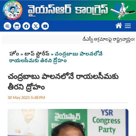
Skip to main content
????
డీఎస్సీ అక్రమాలపై రాష్ట్రవ్యాప్తంగా వైయ‌స్ఆ
You are here
హోం
»
టాప్ స్టోరీస్
» చంద్రబాబు పాలనలోనే
రాయలసీమకు తీరని ద్రోహం
చంద్రబాబు పాలనలోనే రాయలసీమకు
తీరని ద్రోహం
30 May 2025 5:48 PM