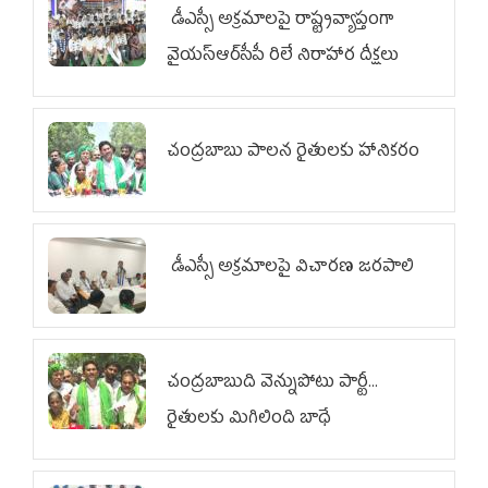
డీఎస్సీ అక్రమాలపై రాష్ట్రవ్యాప్తంగా
వైయ‌స్ఆర్‌సీపీ రిలే నిరాహార దీక్షలు
చంద్రబాబు పాలన రైతులకు హానికరం
డీఎస్సీ అక్రమాలపై విచారణ జరపాలి
చంద్రబాబుది వెన్నుపోటు పార్టీ...
రైతులకు మిగిలింది బాధే