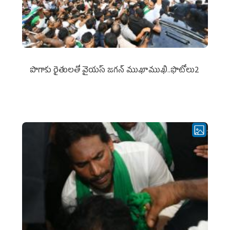
పొగాకు రైతుల‌తో వైయ‌స్ జ‌గ‌న్ ముఖాముఖి..ఫొటోలు2