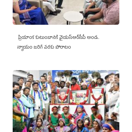
ప్రియాంక కుటుంబానికి వైయ‌స్ఆర్‌సీపీ అండ..
న్యాయం జరిగే వరకు పోరాటం