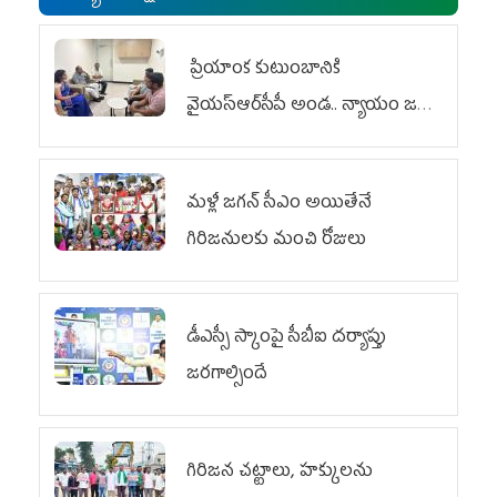
ప్రియాంక కుటుంబానికి
వైయ‌స్ఆర్‌సీపీ అండ.. న్యాయం జరిగే
వరకు పోరాటం
మళ్లీ జగన్ సీఎం అయితేనే
గిరిజనులకు మంచి రోజులు
డీఎస్సీ స్కాంపై సీబీఐ దర్యాప్తు
జరగాల్సిందే
గిరిజన చట్టాలు, హక్కులను