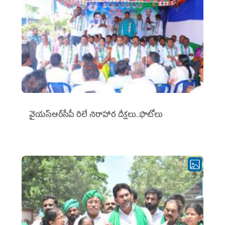
వైయ‌స్ఆర్‌సీపీ రిలే నిరాహార దీక్షలు..ఫొటోలు