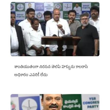
శాంతియుతంగా నిరసన తెలిపే హక్కును కాలరాసే
అధికారం ఎవరికీ లేదు