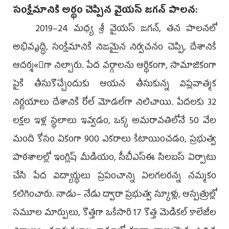
సంక్షేమానికి అర్థం చెప్పిన వైయస్‌ జగన్‌ పాలన:
2019–24 మధ్య శ్రీ వైయస్‌ జగన్, తన పాలనలో
అభివృద్ధి, సంక్షేమానికి నిజమైన నిర్వచనం చెప్పి, దేశానికే
ఆదర్శ«ంగా నిల్చారు. పేద వర్గాలను ఆర్థికంగా, సామాజికంగా
పైకి తీసుకొచ్చేందుకు ఆయన తీసుకున్న విప్లవాత్మక
నిర్ణయాలు దేశానికి రోల్‌ మోడల్‌గా నిలిచాయి. పేదలకు 32
లక్షల ఇళ్ల స్థలాలు ఇవ్వడం, ఒక్క అమరావతిలోనే 50 వేల
మంది కోసం ఏకంగా 900 ఎకరాలు కేటాయించడం, ప్రభుత్వ
పాఠశాలల్లో ఇంగ్లిష్‌ మీడియం, సీబీఎస్‌ఈ సిలబస్‌ ఏర్పాటు
చేసి పేద విద్యార్థులు ప్రపంచాన్ని ఏలగలరన్న నమ్మకం
కలిగించారు. నాడు– నేడు ద్వారా ప్రభుత్వ స్కూళ్లు, ఆస్పత్రుల్లో
సమూల మార్పులు, కొత్తగా ఒకేసారి 17 కొత్త మెడికల్‌ కాలేజీల