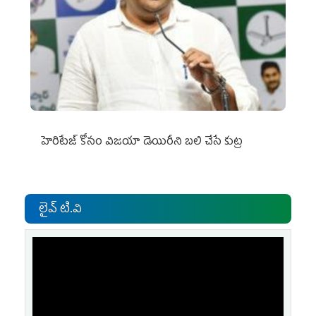
హెరిటేజ్ కోసం విజయా డెయిరీని బలి చేసే కుట్ర‌
లైవ్ టి.వి