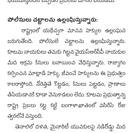
భయమేస్తుందని చెప్పడం ప్రజలను మోసం చేయడమే.
పోలీసులు చట్టాలను ఉల్లంఘిస్తున్నారు:
రాష్ట్రంలో యథేచ్చగా మానవ హక్కుల ఉల్లంఘన
జరుగుతోంది. పోలీసులే చట్టాలను ఉల్లంఘిస్తున్నారు.
కూటమి నాయకులు తమకు గిట్టని వైయ‌స్ఆర్‌సీపీ నాయకుల
మీద అక్రమ కేసులు బనాయించి వేధిస్తున్నారు. రాజ్యాగం
కల్పించిన మాట్లాడే హక్కు, జీవించే హక్కులను ఈ ప్రభుత్వం
కాలరాస్తోంది. నోరెత్తితే కొట్టడం, కేసులు పెట్టడం, ప్రాణాలు
తీసేయడానికి కూడా వెనుకాడటం లేదు. కూటమి ప్రభుత్వాన్ని
రాష్ట్ర ప్రజలు కట్ట కట్టి బంగాళాఖాతంలో విసిరేసే రోజు
త్వరలోనే వస్తుంది.
తెనాలిలో దళిత, మైనారిటీ యువకులపై నడిరోడ్డు మీద