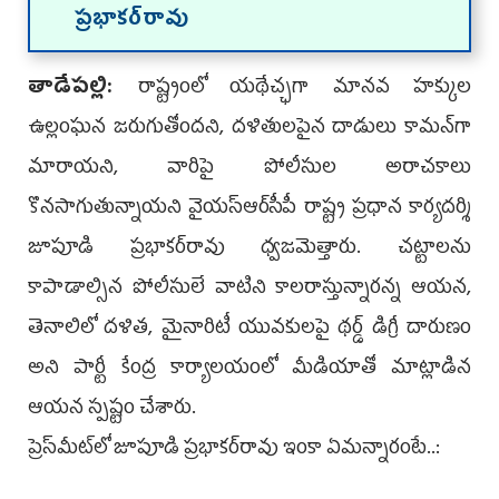
ప్రభాకర్‌రావు
తాడేపల్లి:
రాష్ట్రంలో యథేచ్ఛగా మానవ హక్కుల
ఉల్లంఘన జరుగుతోందని, దళితులపైన దాడులు కామన్‌గా
మారాయని, వారిపై పోలీసుల అరాచకాలు
కొనసాగుతున్నాయని వైయ‌స్ఆర్‌సీపీ రాష్ట్ర ప్రధాన కార్యదర్శి
జూపూడి ప్రభాకర్‌రావు ధ్వజమెత్తారు. చట్టాలను
కాపాడాల్సిన పోలీసులే వాటిని కాలరాస్తున్నారన్న ఆయన,
తెనాలిలో దళిత, మైనారిటీ యువకులపై థర్డ్‌ డిగ్రీ దారుణం
అని పార్టీ కేంద్ర కార్యాలయంలో మీడియాతో మాట్లాడిన
ఆయన స్పష్టం చేశారు.
ప్రెస్‌మీట్‌లో జూపూడి ప్రభాకర్‌రావు ఇంకా ఏమన్నారంటే..: