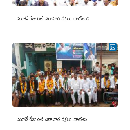
మూడో రోజు రిలే నిరాహార దీక్షలు..ఫొటోలు2
మూడో రోజు రిలే నిరాహార దీక్షలు..ఫొటోలు