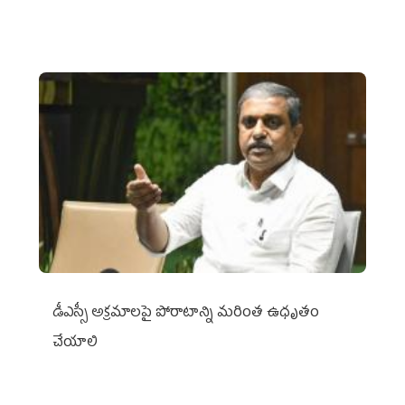
డీఎస్సీ అక్రమాలపై పోరాటాన్ని మరింత ఉధృతం
చేయాలి