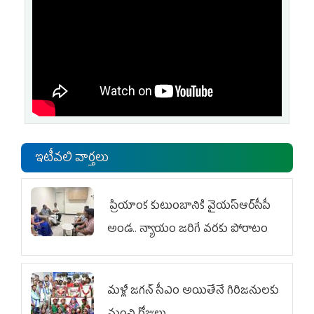
ఇటీవలి వార్తలు
ప్రియాంక కుటుంబానికి వైయ‌స్ఆర్‌సీపీ
అండ.. న్యాయం జరిగే వరకు పోరాటం
మళ్లీ జగన్ సీఎం అయితేనే గిరిజనులకు