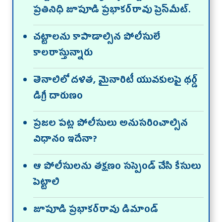
ప్రతినిధి జూపూడి ప్రభాకర్‌రావు ప్రెస్‌మీట్‌.
చట్టాలను కాపాడాల్సిన పోలీసులే
కాలరాస్తున్నారు
తెనాలిలో దళిత, మైనారిటీ యువకులపై థర్డ్‌
డిగ్రీ దారుణం
ప్రజల పట్ల పోలీసులు అనుసరించాల్సిన
విధానం ఇదేనా?
ఆ పోలీసులను తక్షణం సస్పెండ్‌ చేసి కేసులు
పెట్టాలి
జూపూడి ప్రభాకర్‌రావు డిమాండ్‌