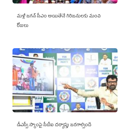
మళ్లీ జగన్ సీఎం అయితేనే గిరిజనులకు మంచి
రోజులు
డీఎస్సీ స్కాంపై సీబీఐ దర్యాప్తు జరగాల్సిందే