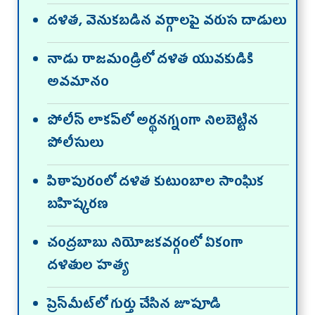
దళిత, వెనుకబడిన వర్గాలపై వరుస దాడులు
నాడు రాజమండ్రిలో దళిత యువకుడికి
అవమానం
పోలీస్‌ లాకప్‌లో అర్థనగ్నంగా నిలబెట్టిన
పోలీసులు
పిఠాపురంలో దళిత కుటుంబాల సాంఘిక
బహిష్కరణ
చంద్రబాబు నియోజకవర్గంలో ఏకంగా
దళితుల హత్య
ప్రెస్‌మీట్‌లో గుర్తు చేసిన జూపూడి