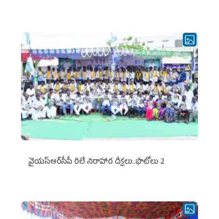
వైయ‌స్ఆర్‌సీపీ రిలే నిరాహార దీక్షలు..ఫొటోలు 2