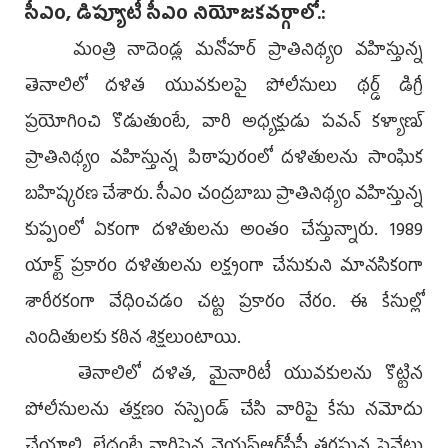
సీఎం, డిప్యూటీ సీఎం నియోజకవర్గాలో.:
మంత్రి నాదెండ్ల మనోహర్‌ ప్రాతినిథ్యం వహిస్తున్న
తెనాలిలో దళిత యువకులపై పోలీసులు థర్డ్‌ డిగ్రీ
ప్రయోగించి కొడుతుంటే, వారి అధ్యక్షుడు పవన్‌ కళ్యాణ్‌
ప్రాతినిథ్యం వహిస్తున్న పిఠాపురంలో దళితులను సాంఘిక
బహిష్కరణ చేశారు. సీఎం చంద్రబాబు ప్రాతినిథ్యం వహిస్తున్న
కుప్పంలో ఏకంగా దళితులను అంతం చేస్తున్నారు. 1989
యాక్ట్‌ ప్రకారం దళితులను లక్ష్యంగా చేసుకుని మానసికంగా
శారీరకంగా వేధించడం చట్ట ప్రకారం నేరం. ఈ కేసుల్లో
నిందితులకు కఠిన శిక్షలుంటాయి.
తెనాలిలో దళిత, మైనారిటీ యువకులను కొట్టిన
పోలీసులను తక్షణం సస్పెండ్‌ చేసి వారిపై కేసు నమోదు