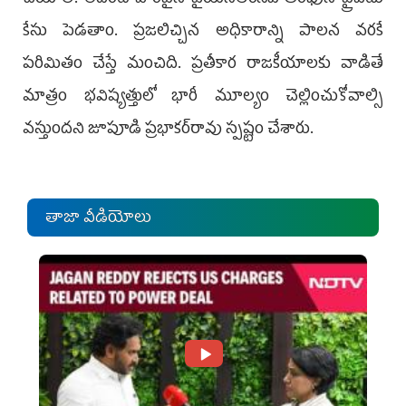
చేయాలి. లేదంటే వారిపైన వైయ‌స్ఆర్‌సీపీ తరఫున ప్రైవేటు
కేసు పెడతాం. ప్రజలిచ్చిన అధికారాన్ని పాలన వరకే
పరిమితం చేస్తే మంచిది. ప్రతీకార రాజకీయాలకు వాడితే
మాత్రం భవిష్యత్తులో భారీ మూల్యం చెల్లించుకోవాల్సి
వస్తుందని జూపూడి ప్రభాకర్‌రావు స్పష్టం చేశారు.
తాజా వీడియోలు