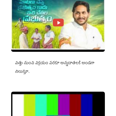
విత్తు నుంచి విక్రయం వరకూ అన్నదాతలకి అండగా
నిలుస్తూ..