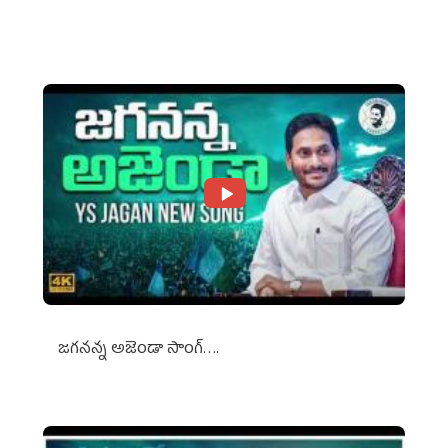
Against Media Groups
జగనన్న అజెండా సాంగ్….