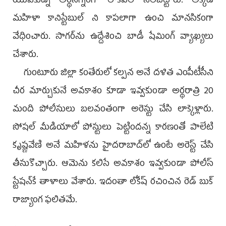
యువకుడ్ని అర్థనగ్నంగా లాకప్‌లో నిలబెట్టారు. అక్కడ
మహిళా కానిస్టేబుల్‌ ని కాపలాగా ఉంచి మానసికంగా
వేధించారు. సాగర్‌ను ఉద్దేశించి బాడీ షేమింగ్‌ వ్యాఖ్యలు
చేశారు.
గుంటూరు జిల్లా కంతేరులో కల్పన అనే దళిత ఎంపీటీసీని
చీర మార్చుకునే అవకాశం కూడా ఇవ్వకుండా అర్థరాత్రి 20
మంది పోలీసులు బలవంతంగా అరెస్టు చేసి లాక్కెళ్లారు.
సోషల్‌ మీడియాలో పోస్టులు పెట్టిందన్న కారణంతో పాలేటి
కృష్ణవేణి అనే మహిళను హైదరాబాద్‌లో ఉంటే అరెస్ట్‌ చేసి
తీసుకొచ్చారు. ఆమెను కలిసే అవకాశం ఇవ్వకుండా పోలీస్‌
స్టేషన్‌కే తాళాలు వేశారు. ఇదంతా లోకేష్‌ రచించిన రెడ్‌ బుక్‌
రాజ్యాంగ ఫలితమే.