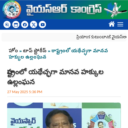
Skip to main content
????
ప్రియాంక కుటుంబానికి వైయ‌స్ఆర్‌సీపీ అ
You are here
హోం
»
టాప్ స్టోరీస్
» రాష్ట్రంలో యథేచ్ఛగా మానవ
హక్కుల ఉల్లంఘన
రాష్ట్రంలో యథేచ్ఛగా మానవ హక్కుల
ఉల్లంఘన
27 May 2025 5:36 PM