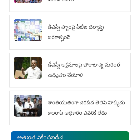
మంచి రోజులు
డీఎస్సీ స్కాంపై సీబీఐ దర్యాప్తు
జరగాల్సిందే
డీఎస్సీ అక్రమాలపై పోరాటాన్ని మరింత
ఉధృతం చేయాలి
శాంతియుతంగా నిరసన తెలిపే హక్కును
కాలరాసే అధికారం ఎవరికీ లేదు
అత్యంత వీక్షించబడిన