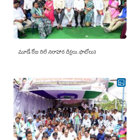
మూడో రోజు రిలే నిరాహార దీక్షలు..ఫొటోలు3