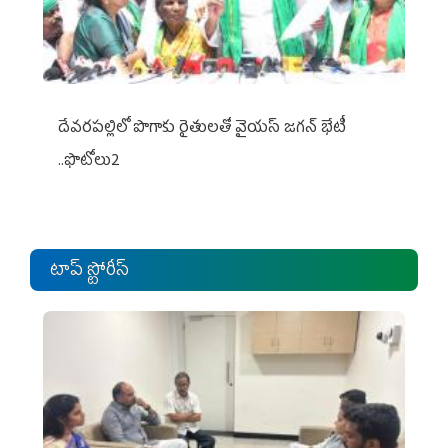
దేవరపల్లిలో పొగాకు రైతులతో వైయస్ జగన్ భేటీ
..ఫొటోలు2
టాప్ స్టోరీస్