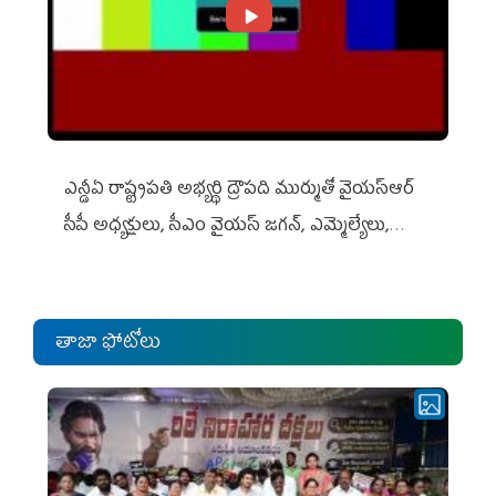
ఎన్డీఏ రాష్ట్ర‌ప‌తి అభ్య‌ర్థి ద్రౌప‌ది ముర్ముతో వైయ‌స్ఆర్
సీపీ అధ్య‌క్షులు, సీఎం వైయ‌స్ జ‌గ‌న్, ఎమ్మెల్యేలు,
ఎంపీల స‌మావేశం
తాజా ఫోటోలు