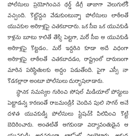
పోలీసులు ప్రయోగించిన థర్డ్‌ డిగ్రీ తాజాగా వెలుగులోకి
వచ్చింది. కొట్టొద్దని వేడుకుంటున్నా పోలీసులు లాఠీలతో
యువకుల అరికాళ్లపై చితకబాదారు. ఒక సీఐ ఒక యువకుడి
కాళ్లను బూటు కాలితో తొక్కి పెట్టగా, మరో సీఐ ఆ యువకుడి
అరికాళ్లపై కొట్టడం.. మరో ఇద్దరిని కూడా అదే విధంగా
అరికాళ్లపై లాఠీలతో చితకబాదడం, రాష్ట్రంలో దారుణంగా
మారిన పరిస్థితులకు అద్దం పడుతోంది. పైగా ఎస్సీ నా
కొడకల్లారా అంటూ పోలీసులు దుర్భాషలాడారు.
స్థానిక సమస్యల గురించి సోషల్‌ మీడియాలో పోస్టులు
పెట్టాడన్న కారణంతో రాజమండ్రికి చెందిన పులి సాగర్‌ అనే
దళిత యువకుడ్ని పోలీసులు స్టేషన్‌కి పిలిపించి కొట్టి
బెదిరించారు. అంతటితో ఆగకుండా విద్యావంతుడైన ఆ