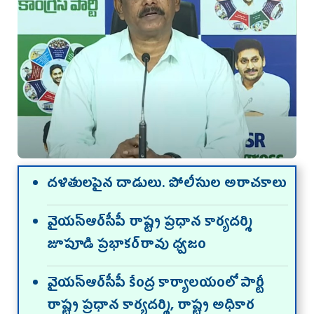
దళితులపైన దాడులు. పోలీసుల అరాచకాలు
వైయ‌స్ఆర్‌సీపీ రాష్ట్ర ప్రధాన కార్యదర్శి
జూపూడి ప్రభాకర్‌రావు ధ్వజం
వైయ‌స్ఆర్‌సీపీ కేంద్ర కార్యాలయంలో పార్టీ
రాష్ట్ర ప్రధాన కార్యదర్శి, రాష్ట్ర అధికార