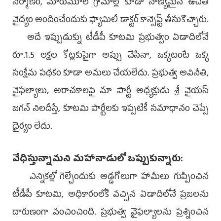
నిర్మాణం, మారుమూల గ్రామాల్లో కూడా నాణ్యమైన ఉచిత
వైద్యం అందించేందుకు ఫ్యామిలీ డాక్టర్‌ కాన్సెప్ట్‌ తీసుకొచ్చారు.
అదే ఇప్పుడుక్ను టీడీపీ కూటమి ప్రభుత్వం ఏడాదిలోనే
రూ.1.5 లక్షల కోట్లకుపైగా అప్పు చేసినా, ఒక్కటంటే ఒక్క
సంక్షేమ పథకం కూడా అమలు చేయలేదు. ప్రభుత్వ అవినీతి,
వైఫల్యాలు, అరాచకాలపై మా పార్టీ అధ్యక్షుడు శ్రీ వైయస్‌
జగన్‌ నిలదీస్తే, కూటమి పార్టీలకు ఇప్పటికీ సమాధానం చెప్పే
ధైర్యం లేదు.
వేధిస్తున్నామని మహానాడులో ఒప్పుకున్నారు:
ఎన్నికల్లో గెల్చేందుకు అడ్డగోలుగా హామీలు గుప్పించిన
టీడీపీ కూటమి, అధికారంలోకి వచ్చిన ఏడాదిలోనే ప్రజలను
దారుణంగా వంచించింది. ప్రభుత్వ వైఫల్యాలను ప్రశ్నించిన