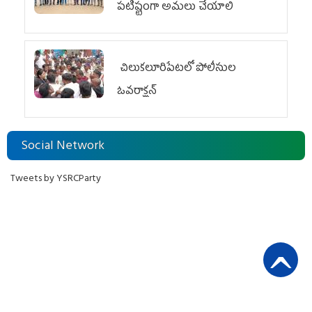
పటిష్టంగా అమలు చేయాలి
చిలుక‌లూరిపేట‌లో పోలీసుల
ఓవ‌రాక్ష‌న్‌
Social Network
Tweets by YSRCParty