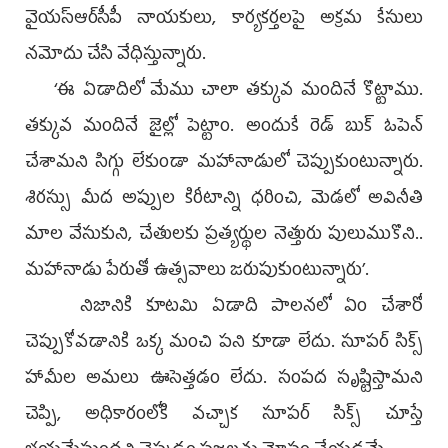
వైయ‌స్ఆర్‌సీపీ నాయకులు, కార్యకర్తలపై అక్రమ కేసులు
నమోదు చేసి వేధిస్తున్నారు.
‘ఈ ఏడాదిలో మేము చాలా తక్కువ మందినే కొట్టాము.
తక్కువ మందినే జైల్లో పెట్టాం. అందుకే రెడ్‌ బుక్‌ ఓపెన్‌
చేశామని సిగ్గు లేకుండా మహానాడులో చెప్పుకుంటున్నారు.
శిరస్సు మీద అప్పుల కిరీటాన్ని ధరించి, మెడలో అవినీతి
మాల వేసుకుని, చేతులకు ప్రత్యర్థుల నెత్తురు పులుముకొని..
మహానాడు పేరుతో ఉత్సవాలు జరుపుకుంటున్నారు’.
నిజానికి కూటమి ఏడాది పాలనలో ఏం చేశారో
చెప్పుకోవడానికి ఒక్క మంచి పని కూడా లేదు. సూపర్‌ సిక్స్‌
హామీల అమలు ఊసెత్తడం లేదు. సంపద సృష్టిస్తామని
చెప్పి, అధికారంలోకి వచ్చాక సూపర్‌ సిక్స్‌ చూస్తే