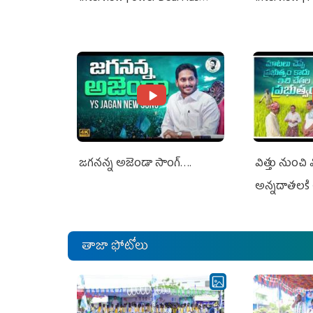
Nothing To Do With Adani: YS
Nothing To 
Jagan Rejects US Charges
Jagan Rejec
జగనన్న అజెండా సాంగ్….
విత్తు నుంచి
అన్నదాతలకి 
తాజా ఫోటోలు