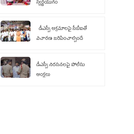
స్వర్ణయుగం
డీఎస్సీ అక్రమాలపై సీబీఐతో
విచారణ జరిపించాల్సిందే
డీఎస్సీ నిరసనలపై పోలీసు
ఆంక్షలు