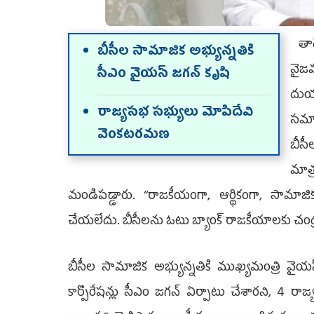
తాడ
బీసీల సామాజిక అభ్యున్నతికి
నైజ
సీఎం వైయ‌స్ జగన్‌ కృషి
దుయ
రాజ్యసభ సభ్యులు మోపిదేవి
సమా
వెంకటరమణ
బీస
మాత
మండిపడ్డారు. ‘‘రాజకీయంగా, ఆర్థికంగా, సామా
చేయలేదు. బీసీలను ఓటు బ్యాంక్ రాజకీయాలకు చంద
బీసీల సామాజిక అభ్యున్నతికి ముఖ్యమంత్రి వైయ‌స్‌
కార్పొరేషన్లు సీఎం జగన్ ఏర్పాటు చేశారని, 4 రా