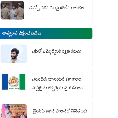
డీఎస్సీ నిరసనలపై పోలీసు ఆంక్షలు
అత్యంత వీక్షించబడిన
ఏపీలో ఎమ్మెల్యేల‌కే ర‌క్ష‌ణ క‌రువు
ఎయిడెడ్‌ జూనియర్‌ కళాశాలల
పార్ట్‌టైమ్‌ లెక్చరర్లకు వైయ‌స్ జగన్
భరోసా
వైయ‌స్ జగన్ పాలనలో చేనేతలకు