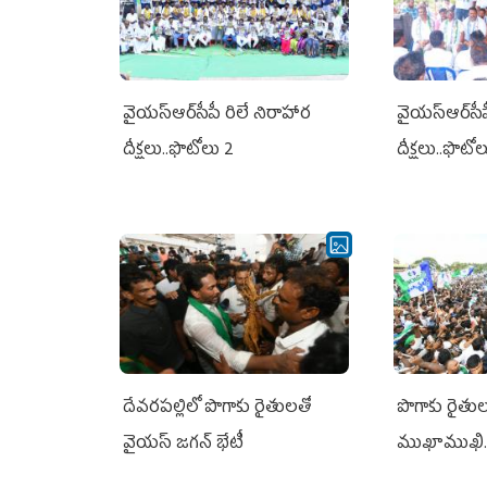
వైయ‌స్ఆర్‌సీపీ రిలే నిరాహార
వైయ‌స్ఆర్‌సీ
దీక్షలు..ఫొటోలు 2
దీక్షలు..ఫొటో
దేవరపల్లిలో పొగాకు రైతులతో
పొగాకు రైతుల‌
వైయస్ జగన్ భేటీ
ముఖాముఖి.