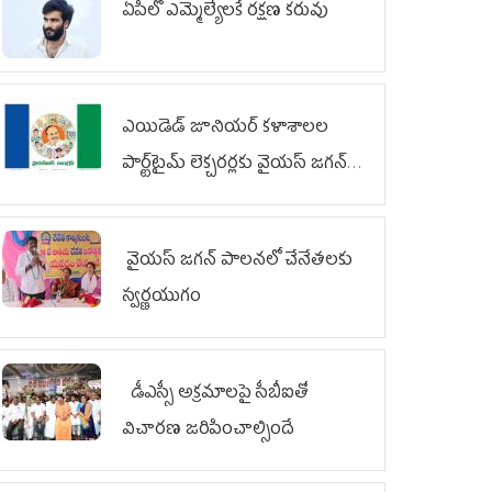
ఏపీలో ఎమ్మెల్యేల‌కే ర‌క్ష‌ణ క‌రువు
ఎయిడెడ్‌ జూనియర్‌ కళాశాలల
పార్ట్‌టైమ్‌ లెక్చరర్లకు వైయ‌స్ జగన్
భరోసా
వైయ‌స్ జగన్ పాలనలో చేనేతలకు
స్వర్ణయుగం
డీఎస్సీ అక్రమాలపై సీబీఐతో
విచారణ జరిపించాల్సిందే