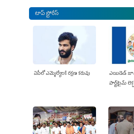
టాప్ స్టోరీస్
ఏపీలో ఎమ్మెల్యేల‌కే ర‌క్ష‌ణ క‌రువు
ఎయిడెడ్‌ జూ
పార్ట్‌టైమ్‌ లె
జగన్ భరోసా