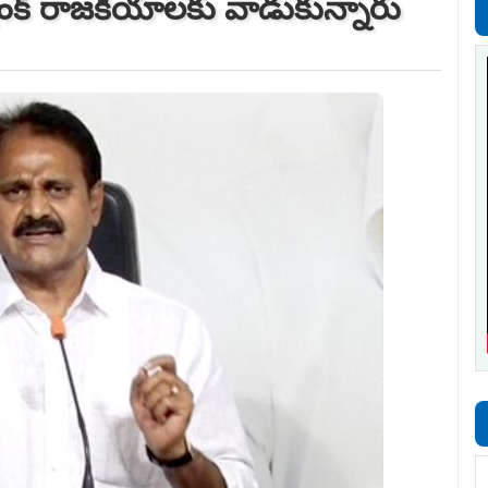
ాంక్ రాజకీయాలకు వాడుకున్నారు