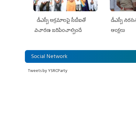
డీఎస్సీ అక్రమాలపై సీబీఐతో
డీఎస్సీ నిర
విచారణ జరిపించాల్సిందే
ఆంక్షలు
Social Network
Tweets by YSRCParty