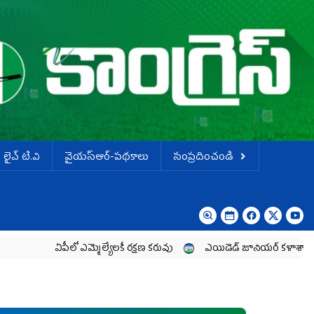
లైవ్ టి.వి
వైయస్ఆర్-పథకాలు
సంప్రదించండి
ఏపీలో ఎమ్మెల్యేల‌కే ర‌క్ష‌ణ క‌రువు
ఎయిడెడ్‌ జూనియర్‌ కళాశాలల పార్ట్‌టైమ్‌ లె