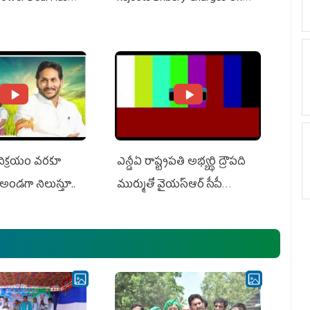
Do With Adani: YS
Adani, Threatens Defamation
ts US Charges
Suit Against Media Groups
 విక్రయం వరకూ
ఎన్డీఏ రాష్ట్ర‌ప‌తి అభ్య‌ర్థి ద్రౌప‌ది
అండగా నిలుస్తూ..
ముర్ముతో వైయ‌స్ఆర్ సీపీ
అధ్య‌క్షులు, సీఎం వైయ‌స్ జ‌గ‌న్,
ఎమ్మెల్యేలు, ఎంపీల స‌మావేశం