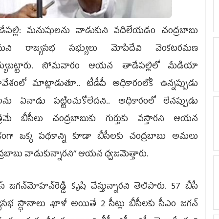
ేపల్లి: మనుషులను వాడుకుని వదిలేయడం చంద్రబాబు
మని రాజ్యసభ సభ్యులు మోపిదేవి వెంకటరమణ
్యబట్టారు. సోమవారం ఆయన తాడేపల్లిలో మీడియా
వేశంలో మాట్లాడుతూ.. టీడీపీ అధికారంలోకి ఉన్నప్పుడు
ీలను ఏనాడు పట్టించుకోలేదని.. అధికారంలో లేనప్పుడు
్రమే బీసీలు చంద్రబాబుకు గుర్తుకు వస్తారని ఆయన
జికంగా ఒక్క పథకాన్ని కూడా బీసీలకు చంద్రబాబు అమలు
్రబాబు వాడుకున్నారని’’ ఆయన ధ్వజమెత్తారు.
 జగన్‌మోహన్‌రెడ్డి కృషి చేస్తున్నారని తెలిపారు. 57 బీసీ
జ్యసభ స్థానాలు ఖాళీ అయితే 2 సీట్లు బీసీలకు సీఎం జగన్