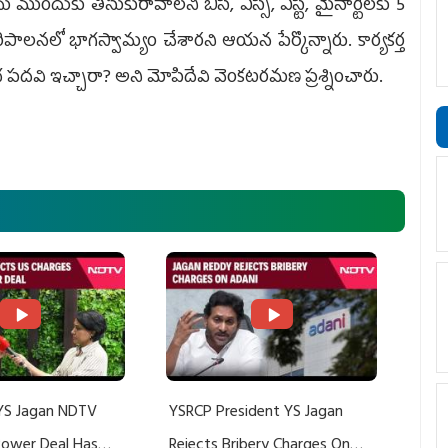
ముందుకు తీసుకురావాలని బీసీ, ఎస్సీ, ఎస్టీ, మైనార్టీలకు 5
లనలో భాగస్వామ్యం చేశారని ఆయన పేర్కొన్నారు. కార్యకర్త
యసభ పదవి ఇచ్చారా? అని మోపిదేవి వెంకటరమణ ప్రశ్నించారు.
YS Jagan NDTV
YSRCP President YS Jagan
 Power Deal Has
Rejects Bribery Charges On