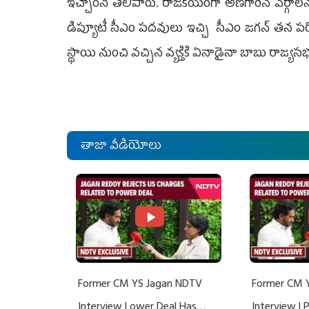
ఇచ్చారని తెలిపారు. రాజకీయంగా అణగారిన వర్గాలను 
డిప్యూటీ సీఎం పదవులు ఇచ్చి సీఎం జగన్ తన పరిపా
స్థాయి నుంచి వచ్చిన వ్యక్తికి ఏనాడైనా బాబు రాజ్
తాజా వీడియోలు
Former CM YS Jagan NDTV
Former CM 
Interview | ower Deal Has
Interview |