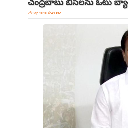
చంద్ర‌బాబు బీసీలను ఓటు బ్య
28 Sep 2020 6:41 PM