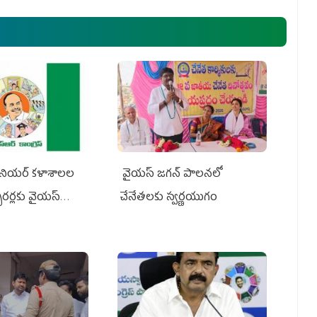
నియర్‌ కళాశాలల
వైయ‌స్ జగన్ పాలనలో
క్చరర్లకు వైయ‌స్
చేనేతలకు స్వర్ణయుగం