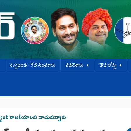
ర‌చ్చ‌బండ‌ - కోటి సంత‌కాలు
వీడియోలు
డౌన్ లోడ్స్
యాంక్ రాజకీయాలకు వాడుకున్నారు