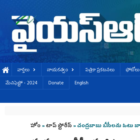
Skip to main content
వార్తలు
నాయకత్వం
పత్రికా ప్రకటనలు
ఫోటోలు
మేనిఫెస్టో - 2024
Donate
English
You are here
హోం
»
టాప్ స్టోరీస్
» చంద్ర‌బాబు బీసీలను ఓటు బ్