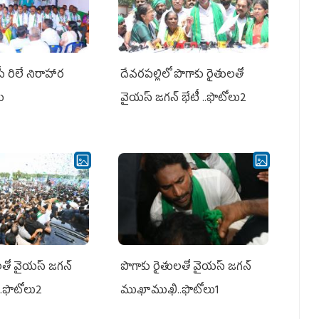
పీ రిలే నిరాహార
దేవరపల్లిలో పొగాకు రైతులతో
లు
వైయస్ జగన్ భేటీ ..ఫొటోలు2
తో వైయ‌స్ జ‌గ‌న్
పొగాకు రైతుల‌తో వైయ‌స్ జ‌గ‌న్
.ఫొటోలు2
ముఖాముఖి..ఫొటోలు1