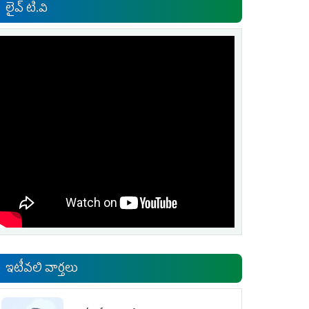
లైవ్ టి.వి
ఇటీవలి వార్తలు