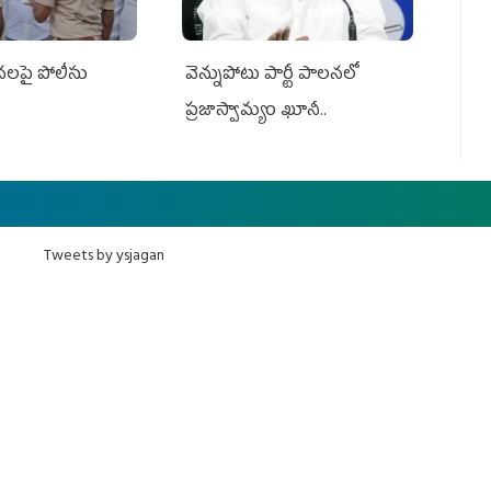
సనలపై పోలీసు
వెన్నుపోటు పార్టీ పాలనలో
ప్రజాస్వామ్యం ఖూనీ..
Tweets by ysjagan