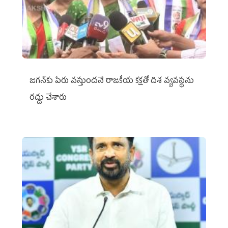
జగన్‌కు పేరు వస్తుందనే రాజకీయ కక్షతో దిశ వ్య‌వ‌స్థ‌ను
రద్దు చేశారు