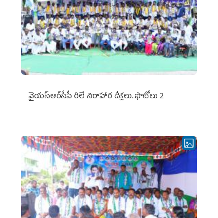
వైయ‌స్ఆర్‌సీపీ రిలే నిరాహార దీక్షలు..ఫొటోలు 2