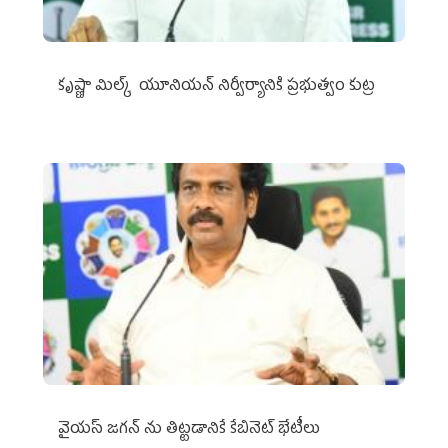
కృష్ణా మిల్క్‌ యూనియన్‌ నిర్వీర్యానికి ప్రభుత్వం కుట్ర
వైయ‌స్ జగన్‌ ను తిట్టడానికే కేబినెట్‌ భేటీలు