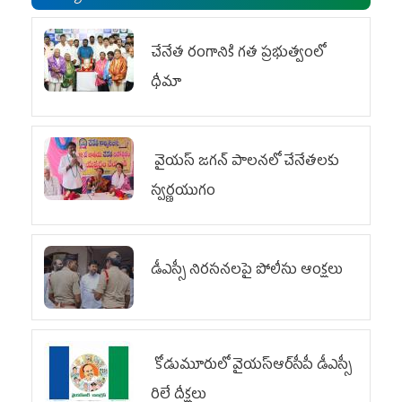
చేనేత రంగానికి గత ప్రభుత్వంలో
ధీమా
వైయ‌స్ జగన్ పాలనలో చేనేతలకు
స్వర్ణయుగం
డీఎస్సీ నిరసనలపై పోలీసు ఆంక్షలు
కోడుమూరులో వైయ‌స్ఆర్‌సీపీ డీఎస్సీ
రిలే దీక్షలు