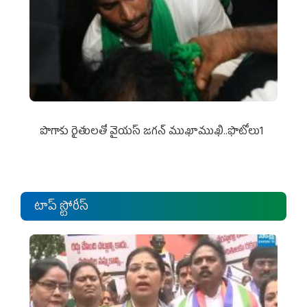
పొగాకు రైతుల‌తో వైయ‌స్ జ‌గ‌న్ ముఖాముఖి..ఫొటోలు1
టాప్ స్టోరీస్