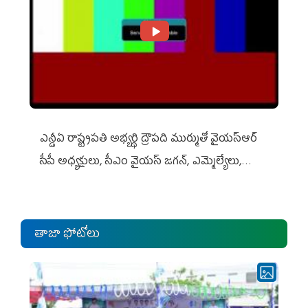
ఎన్డీఏ రాష్ట్ర‌ప‌తి అభ్య‌ర్థి ద్రౌప‌ది ముర్ముతో వైయ‌స్ఆర్
సీపీ అధ్య‌క్షులు, సీఎం వైయ‌స్ జ‌గ‌న్, ఎమ్మెల్యేలు,
ఎంపీల స‌మావేశం
తాజా ఫోటోలు