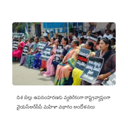
దిశ బిల్లు ఉపసంహరణకు వ్యతిరేకంగా రాష్ట్రవ్యాప్తంగా
వైయ‌స్ఆర్‌సీపీ మహిళా విభాగం ఆందోళనలు