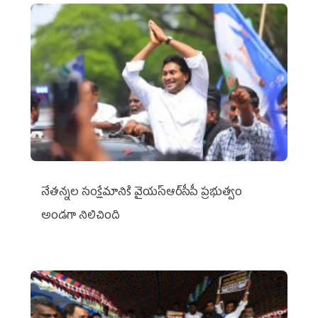
నేతన్నల సంక్షేమానికి వైయ‌స్ఆర్‌సీపీ ప్రభుత్వం
అండగా నిలిచింది