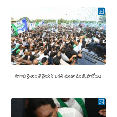
పొగాకు రైతుల‌తో వైయ‌స్ జ‌గ‌న్ ముఖాముఖి..ఫొటోలు2