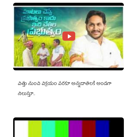
విత్తు నుంచి విక్రయం వరకూ అన్నదాతలకి అండగా
నిలుస్తూ..