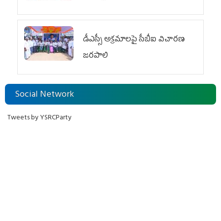
డీఎస్సీ అక్రమాలపై సీబీఐ విచారణ
జరపాలి
Social Network
Tweets by YSRCParty