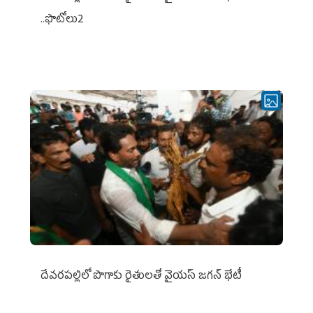
..ఫొటోలు2
దేవరపల్లిలో పొగాకు రైతులతో వైయస్ జగన్ భేటీ