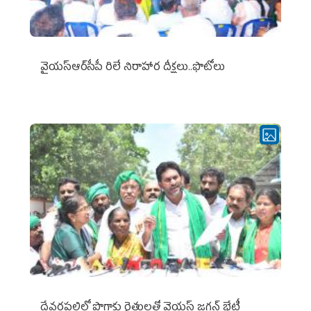
వైయ‌స్ఆర్‌సీపీ రిలే నిరాహార దీక్షలు..ఫొటోలు
దేవరపల్లిలో పొగాకు రైతులతో వైయస్ జగన్ భేటీ