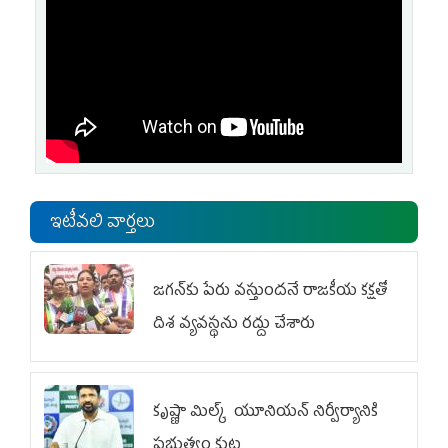
ఇటీవలి వార్తలు
జగన్‌కు పేరు వస్తుందనే రాజకీయ కక్షతో
దిశ వ్య‌వ‌స్థ‌ను రద్దు చేశారు
కృష్ణా మిల్క్‌ యూనియన్‌ నిర్వీర్యానికి
ప్రభుత్వం కుట్ర