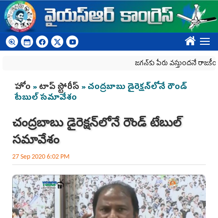
Skip to main content
????
జగన్‌కు పేరు వస్తుందనే రాజకీయ కక్షతో దిశ
You are here
హోం
»
టాప్ స్టోరీస్
» చంద్ర‌బాబు డైరెక్ష‌న్‌లోనే రౌండ్
టేబుల్ స‌మావేశం
చంద్ర‌బాబు డైరెక్ష‌న్‌లోనే రౌండ్ టేబుల్
స‌మావేశం
27 Sep 2020 6:02 PM