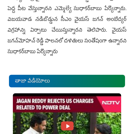
పెద్ద పీట వేస్తున్నార‌ని ఎమ్మెల్యే సుధాక‌ర్‌బాబు పేర్కొన్నారు.
విజయవాడ నడిబొడ్డున సీఎం వైయ‌స్ జగన్ అంబేద్కర్
విగ్రహాన్ని ఏర్పాటు చేయిస్తున్నార‌ని తెలిపారు. వైయ‌స్
జగన్‌మోహన్‌ రెడ్డి పాలనలో దళితులు సంతోషంగా ఉన్నార‌ని
సుధాక‌ర్‌బాబు పేర్కొన్నారు
తాజా వీడియోలు