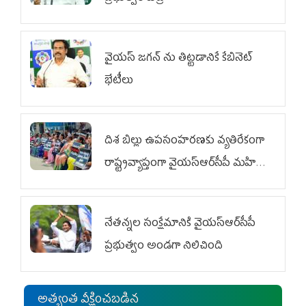
వైయ‌స్ జగన్‌ ను తిట్టడానికే కేబినెట్‌
భేటీలు
దిశ బిల్లు ఉపసంహరణకు వ్యతిరేకంగా
రాష్ట్రవ్యాప్తంగా వైయ‌స్ఆర్‌సీపీ మహిళా
విభాగం ఆందోళనలు
నేతన్నల సంక్షేమానికి వైయ‌స్ఆర్‌సీపీ
ప్రభుత్వం అండగా నిలిచింది
అత్యంత వీక్షించబడిన