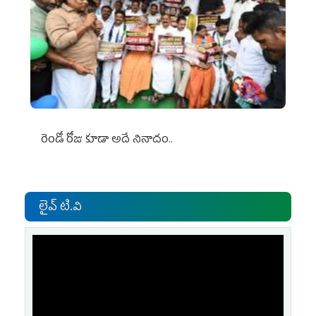
రెండో రోజు కూడా అదే నినాదం..
లైవ్ టి.వి