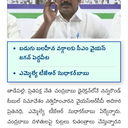
బ‌డుగు బ‌ల‌హీన వ‌ర్గాల‌కు సీఎం వైయ‌స్
జ‌గ‌న్ పెద్ద‌పీట‌
ఎమ్మెల్యే టీజేఆర్ సుధాక‌ర్‌బాబు
తాడేప‌ల్లి: ప‌్ర‌తిప‌క్ష నేత చంద్ర‌బాబు డైరెక్ష‌న్‌లోనే నిన్నరౌండ్
టేబుల్ స‌మావేశం నిర్వ‌హించార‌ని వైయ‌స్ఆర్‌సీపీ అదికార
ప్ర‌తినిధి, ఎమ్మెల్యే టీజేఆర్ సుధాక‌ర్‌బాబు పేర్కొన్నారు.
చంద్ర‌బాబు దళితులపై కుట్రలు కుతంత్రాలు చేస్తున్నార‌ని