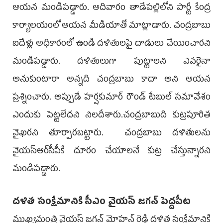
ఆయ‌న మండిప‌డ్డారు. ఆదివారం తాడేప‌ల్లిలోని పార్టీ కేంద్ర
కార్యాల‌యంలో ఆయ‌న మీడియాతో మాట్లాడారు. చంద్ర‌బాబు
ఐదేళ్లు అధికారంలో ఉండి ద‌ళితుల‌పై దాడులు చేయించార‌ని
మండిప‌డ్డారు. ద‌ళితులుగా పుట్టాల‌ని ఎవ‌రైనా
అనుకుంటారా అన్న‌ది చంద్ర‌బాబు కాదా అని ఆయ‌న
ప్ర‌శ్నించారు. అప్పుడే హ‌ర్ష‌కుమార్ రౌండ్ టేబుల్ స‌మావేశం
ఎందుకు పెట్ట‌లేద‌ని నిల‌దీశారు.చంద్ర‌బాబుది కుట్ర‌పూరిత
వైఖ‌ర‌ని తూర్పార‌బ‌ట్టారు. చంద్రబాబు దళితులను
వైయ‌స్ఆర్‌‌సీపీకి దూరం చేయాలనే కుట్ర చేస్తున్నార‌ని
మండిప‌డ్డారు.
ద‌ళిత సంక్షేమానికి సీఎం వైయ‌స్ జ‌గ‌న్ పెద్ద‌పీట‌
ముఖ్య‌మంత్రి వైయ‌స్ జ‌గ‌న్ మోహ‌న్ రెడ్డి ద‌ళిత సంక్షేమానికి