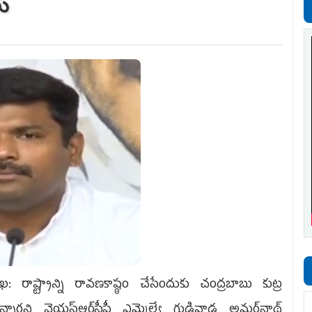
రు
ఖ: రాష్ట్రాన్ని రావణకాష్ఠం చేసేందుకు చంద్రబాబు కుట్ర
తున్నారని వైయస్‌ఆర్‌సీపీ ఎమ్మెల్యే గుడివాడ అమర్‌నాథ్‌