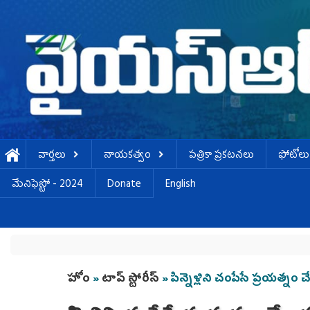
Skip to main content
వార్తలు
నాయకత్వం
పత్రికా ప్రకటనలు
ఫోటోలు
మేనిఫెస్టో - 2024
Donate
English
You are here
హోం
»
టాప్ స్టోరీస్
» పిన్నెళ్లిని చంపేసే ప్రయత్నం 