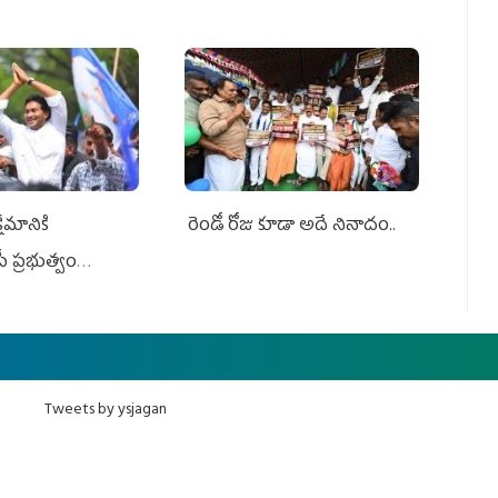
ేమానికి
రెండో రోజు కూడా అదే నినాదం..
ీ ప్రభుత్వం
ింది
Tweets by ysjagan