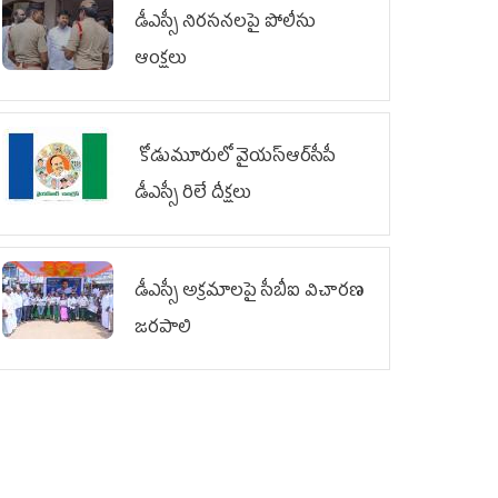
డీఎస్సీ నిరసనలపై పోలీసు
ఆంక్షలు
కోడుమూరులో వైయ‌స్ఆర్‌సీపీ
డీఎస్సీ రిలే దీక్షలు
డీఎస్సీ అక్రమాలపై సీబీఐ విచారణ
జరపాలి