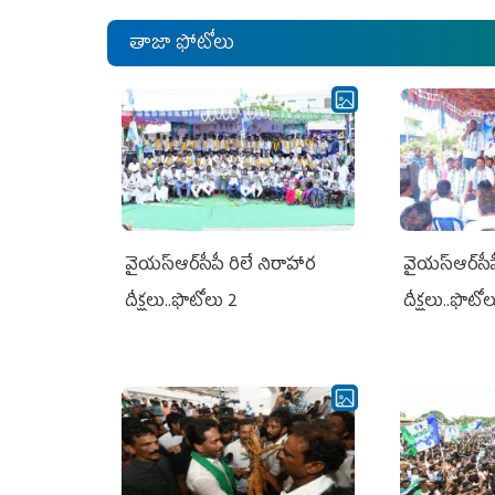
తాజా ఫోటోలు
వైయ‌స్ఆర్‌సీపీ రిలే నిరాహార
వైయ‌స్ఆర్‌సీ
దీక్షలు..ఫొటోలు 2
దీక్షలు..ఫొటో