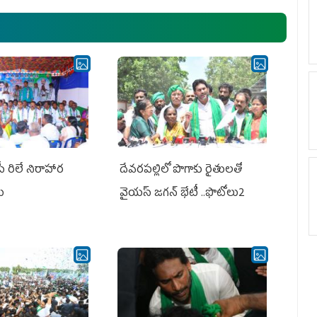
ఎమ్మెల్యేలు, ఎంపీల స‌మావేశం
పీ రిలే నిరాహార
దేవరపల్లిలో పొగాకు రైతులతో
లు
వైయస్ జగన్ భేటీ ..ఫొటోలు2