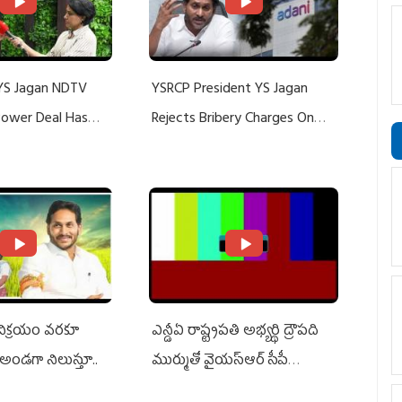
YS Jagan NDTV
YSRCP President YS Jagan
 Power Deal Has
Rejects Bribery Charges On
Do With Adani: YS
Adani, Threatens Defamation
ts US Charges
Suit Against Media Groups
 విక్రయం వరకూ
ఎన్డీఏ రాష్ట్ర‌ప‌తి అభ్య‌ర్థి ద్రౌప‌ది
అండగా నిలుస్తూ..
ముర్ముతో వైయ‌స్ఆర్ సీపీ
అధ్య‌క్షులు, సీఎం వైయ‌స్ జ‌గ‌న్,