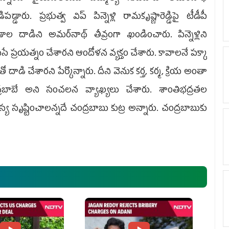
పడ్డారు. ప్రభుత్వ విప్‌ పిన్నెళ్లి రామకృష్ణారెడ్డిపై టీడీపీ
ాల దాడిని అమర్‌నాథ్‌ తీవ్రంగా ఖండించారు. పిన్నెళ్లిని
సే ప్రయత్నం చేశారని ఆందోళన వ్యక్తం చేశారు. కావాలనే పక్కా
్‌తో దాడి చేశారని పేర్కొన్నారు. దీని వెనుక కర్త, కర్మ, క్రియ అంతా
్రబాబే అని సంచలన వ్యాఖ్యలు చేశారు. శాంతిభద్రతల
య సృష్టించాలన్నదే చంద్రబాబు కుట్ర అన్నారు. చంద్రబాబుకు