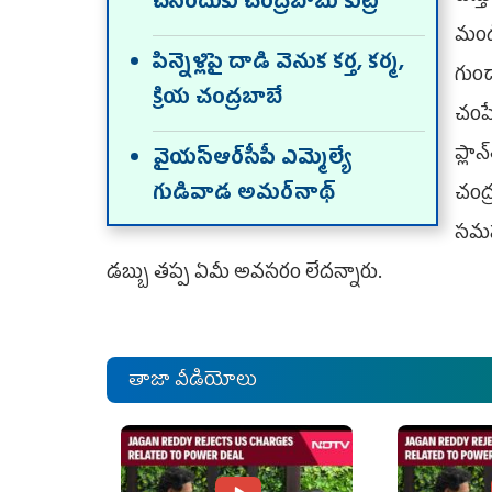
చేసేందుకు చంద్రబాబు కుట్ర
మండి
పిన్నెళ్లిపై దాడి వెనుక కర్త, కర్మ,
గుండ
క్రియ చంద్రబాబే
చంపే
ప్లాన
వైయస్‌ఆర్‌సీపీ ఎమ్మెల్యే
గుడివాడ అమర్‌నాథ్‌
చంద
సమస్
డబ్బు తప్ప ఏమీ అవసరం లేదన్నారు.
తాజా వీడియోలు