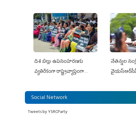
దిశ బిల్లు ఉపసంహరణకు
నేతన్నల సంక్ష
వ్యతిరేకంగా రాష్ట్రవ్యాప్తంగా
వైయ‌స్ఆర్‌సీప
వైయ‌స్ఆర్‌సీపీ మహిళా విభాగం
అండగా నిలిచ
ఆందోళనలు
Social Network
Tweets by YSRCParty