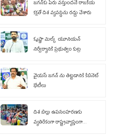
జగన్‌కు పేరు వస్తుందనే రాజకీయ
కక్షతో దిశ వ్య‌వ‌స్థ‌ను రద్దు చేశారు
కృష్ణా మిల్క్‌ యూనియన్‌
నిర్వీర్యానికి ప్రభుత్వం కుట్ర
వైయ‌స్ జగన్‌ ను తిట్టడానికే కేబినెట్‌
భేటీలు
దిశ బిల్లు ఉపసంహరణకు
వ్యతిరేకంగా రాష్ట్రవ్యాప్తంగా
వైయ‌స్ఆర్‌సీపీ మహిళా విభాగం