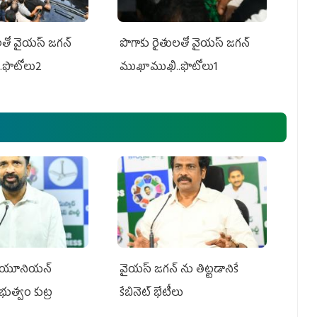
తో వైయ‌స్ జ‌గ‌న్
పొగాకు రైతుల‌తో వైయ‌స్ జ‌గ‌న్
.ఫొటోలు2
ముఖాముఖి..ఫొటోలు1
్‌ యూనియన్‌
వైయ‌స్ జగన్‌ ను తిట్టడానికే
ప్రభుత్వం కుట్ర
కేబినెట్‌ భేటీలు