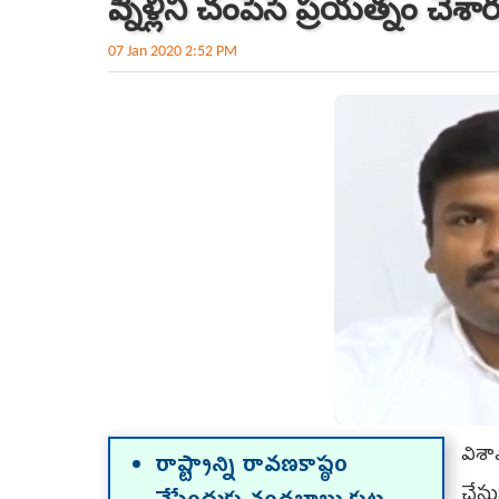
పిన్నెళ్లిని చంపేసే ప్రయత్నం చేశా
07 Jan 2020 2:52 PM
విశా
రాష్ట్రాన్ని రావణకాష్ఠం
చేస్