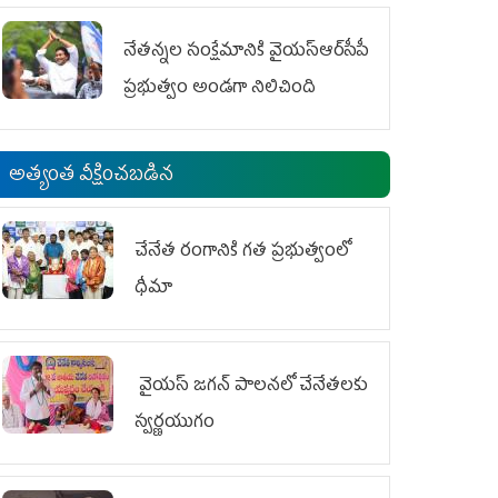
ఆందోళనలు
నేతన్నల సంక్షేమానికి వైయ‌స్ఆర్‌సీపీ
ప్రభుత్వం అండగా నిలిచింది
అత్యంత వీక్షించబడిన
చేనేత రంగానికి గత ప్రభుత్వంలో
ధీమా
వైయ‌స్ జగన్ పాలనలో చేనేతలకు
స్వర్ణయుగం