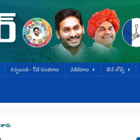
ర‌చ్చ‌బండ‌ - కోటి సంత‌కాలు
వీడియోలు
డౌన్ లోడ్స్
చేశారు