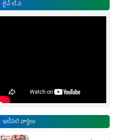
లైవ్ టి.వి
ఇటీవలి వార్తలు