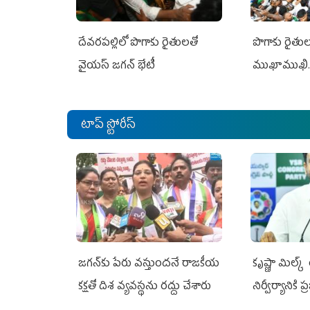
దేవరపల్లిలో పొగాకు రైతులతో
పొగాకు రైతుల‌
వైయస్ జగన్ భేటీ
ముఖాముఖి.
టాప్ స్టోరీస్
జగన్‌కు పేరు వస్తుందనే రాజకీయ
కృష్ణా మిల్క
కక్షతో దిశ వ్య‌వ‌స్థ‌ను రద్దు చేశారు
నిర్వీర్యానికి 