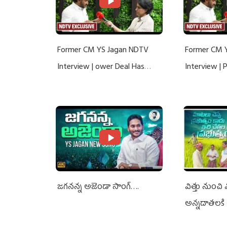
Former CM YS Jagan NDTV
Former CM 
Interview | ower Deal Has
Interview |
Nothing To Do With Adani: YS
Nothing To 
Jagan Rejects US Charges
Jagan Rejec
జగనన్న అజెండా సాంగ్….
విత్తు నుంచి
అన్నదాతలకి 