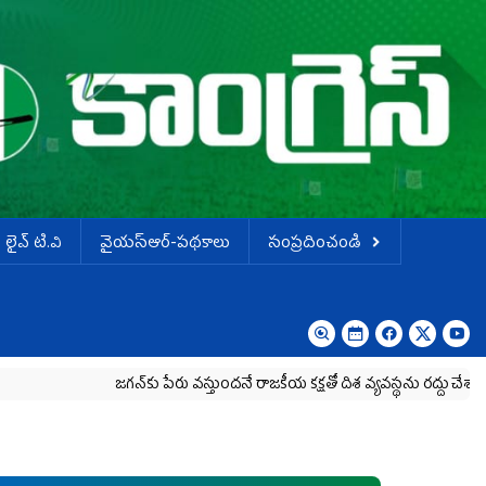
లైవ్ టి.వి
వైయస్ఆర్-పథకాలు
సంప్రదించండి
జగన్‌కు పేరు వస్తుందనే రాజకీయ కక్షతో దిశ వ్య‌వ‌స్థ‌ను రద్దు చేశారు
కృష్