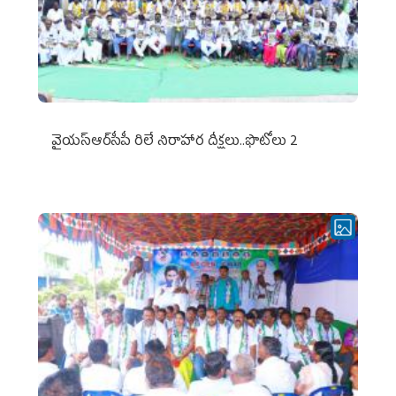
వైయ‌స్ఆర్‌సీపీ రిలే నిరాహార దీక్షలు..ఫొటోలు 2