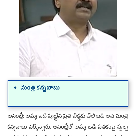
మంత్రి కన్నబాబు
అసెంబ్లీ: అమ్మ ఒడి పుట్టిన ప్రతి బిడ్డకు తొలి బడి అని మంత్రి
కన్నబాబు పేర్కొన్నారు. అసెంబ్లీలో అమ్మ ఒడి పతకంపై స్వల్ప