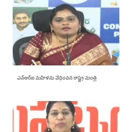
ఎన్‌ఆర్‌ఐ మహిళను వేధించిన రాష్ట్ర మంత్రి