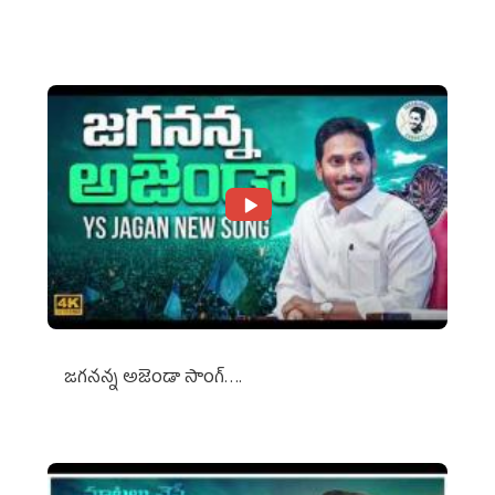
Against Media Groups
జగనన్న అజెండా సాంగ్….