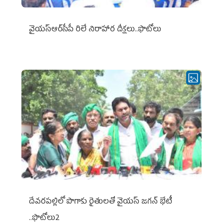
వైయ‌స్ఆర్‌సీపీ రిలే నిరాహార దీక్షలు..ఫొటోలు
దేవరపల్లిలో పొగాకు రైతులతో వైయస్ జగన్ భేటీ
..ఫొటోలు2