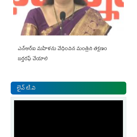
ఎన్ఆర్ఐ మహిళను వేధించిన మంత్రిని త‌క్ష‌ణం
బ‌ర్త‌ర‌ఫ్ చేయాలి
లైవ్ టి.వి