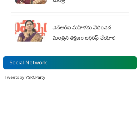
మంత్రి
ఎన్ఆర్ఐ మహిళను వేధించిన
మంత్రిని త‌క్ష‌ణం బ‌ర్త‌ర‌ఫ్ చేయాలి
Social Network
Tweets by YSRCParty