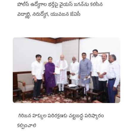
పోలీస్ ఉద్యోగాల భర్తీపై వైయస్ జగన్‌ను కలిసిన
విద్యార్థి, నిరుద్యోగ, యువజన జేఏసీ
గిరిజన హక్కుల పరిరక్షణకు చట్టబద్ధ పరిష్కారం
కల్పించాలి