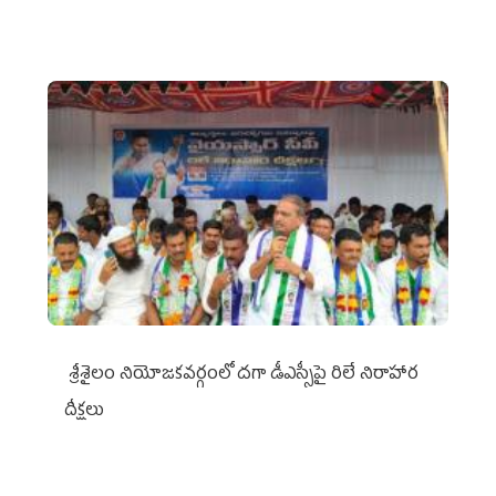
శ్రీశైలం నియోజకవర్గంలో దగా డీఎస్సీపై రిలే నిరాహార
దీక్షలు