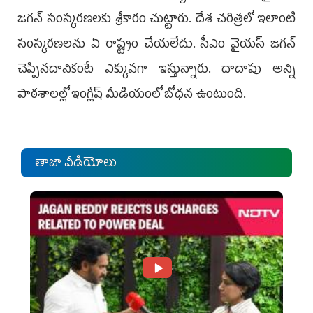
జగన్‌ సంస్కరణలకు శ్రీకారం చుట్టారు. దేశ చరిత్రలో ఇలాంటి
సంస్కరణలను ఏ రాష్ట్రం చేయలేదు. సీఎం వైయస్‌ జగన్‌
చెప్పినదానికంటే ఎక్కువగా ఇస్తున్నారు. దాదాపు అన్ని
పాఠశాలల్లో ఇంగ్లీష్‌ మీడియంలో బోధన ఉంటుంది.
తాజా వీడియోలు