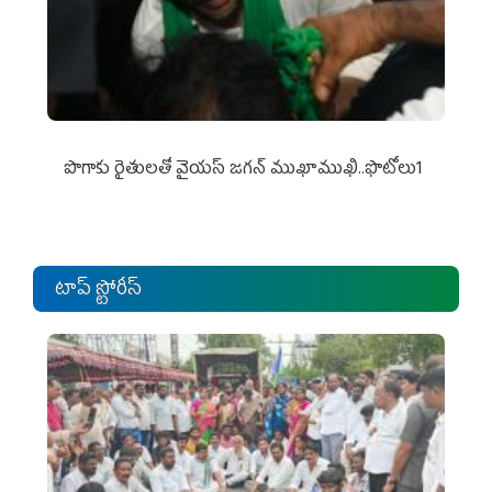
పొగాకు రైతుల‌తో వైయ‌స్ జ‌గ‌న్ ముఖాముఖి..ఫొటోలు1
టాప్ స్టోరీస్