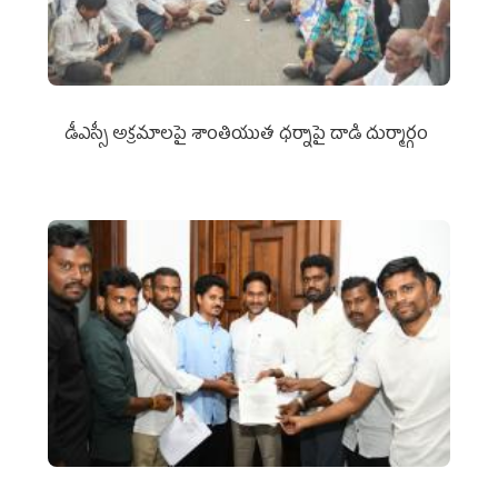
డీఎస్సీ అక్రమాలపై శాంతియుత ధర్నాపై దాడి దుర్మార్గం