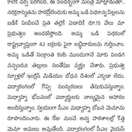
కాలిక చర్చ జరిగింది. ఈ సందర్భంగా మంత్రి మాట్లాడుతూ..
నిరక్షరాస్యతను పారద్రోలేందుకు అమ్మ ఒడి పథకాన్ని పిల్లలను
బడికి పంపించే ప్రతి తల్లికి ఏడాదికి రూ.15 వేలు మా
ప్రభుత్వం అందజేస్తోంది. అమ్మ ఒడి పథకంలో
రాష్ట్రవ్యాప్తంగా 42 లక్షలకు పైగా లబ్ధిదారులను గుర్తించాం.
అమ్మ ఒడితో సంక్రాంతి కంటే ముందుగానే మాకు పండగ
వచ్చిందని తల్లులు సంతోషం వ్యక్తం చేశారు. ప్రభుత్వ
స్కూళ్లలో ఇంగ్లీస్‌ మీడియం బోధన దేశంలో ఎక్కడా లేదు.
విద్యారంగంలో గొప్ప సంస్కరణలు తీసుకువస్తున్నాం.
మధ్యాహ్న భోజనంలో విద్యార్థులకు నాణ్యమైన ఆహారం
అందిస్తున్నాం. స్వయంగా సీఎం మధ్యాహ్న బోజన మెనూను
రూపొందించారు. ఈ రోజు నుంచే అన్ని పాఠశాలల్లో కొత్త
మెనూ అమలు అవుతోంది. విద్యారంగంలో సీఎం వైయస్‌