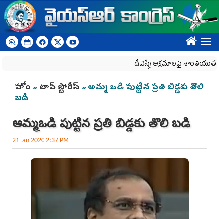
Skip to main content
????
డీఎస్సీ అక్రమాలపై శాంతియుత ధర్నాపై దా
You are here
హోం
»
టాప్ స్టోరీస్
» అమ్మ ఒడి పుట్టిన ప్రతి బిడ్డకు తొలి
బడి
అమ్మ ఒడి పుట్టిన ప్రతి బిడ్డకు తొలి బడి
21 Jan 2020 2:37 PM