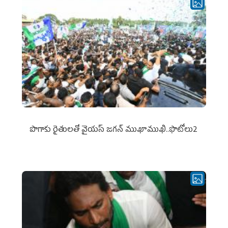
పొగాకు రైతుల‌తో వైయ‌స్ జ‌గ‌న్ ముఖాముఖి..ఫొటోలు2