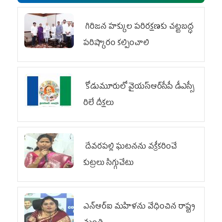
గిరిజన హక్కుల పరిరక్షణకు చట్టబద్ధ
పరిష్కారం కల్పించాలి
కోడుమూరులో వైయ‌స్ఆర్‌సీపీ డీఎస్సీ
రిలే దీక్షలు
దేవరపల్లి ఘటనను వక్రీకరించే
కుట్రలు సిగ్గుచేటు
ఎన్‌ఆర్‌ఐ మహిళను వేధించిన రాష్ట్ర