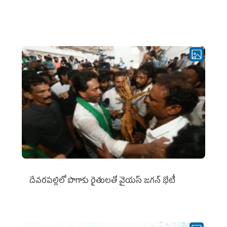
దేవరపల్లిలో పొగాకు రైతులతో వైయస్ జగన్ భేటీ