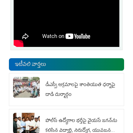
ఇటీవలి వార్తలు
డీఎస్సీ అక్రమాలపై శాంతియుత ధర్నాపై
దాడి దుర్మార్గం
పోలీస్ ఉద్యోగాల భర్తీపై వైయస్ జగన్‌ను
కలిసిన విద్యార్థి, నిరుద్యోగ, యువజన