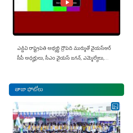
ఎన్డీఏ రాష్ట్ర‌ప‌తి అభ్య‌ర్థి ద్రౌప‌ది ముర్ముతో వైయ‌స్ఆర్
సీపీ అధ్య‌క్షులు, సీఎం వైయ‌స్ జ‌గ‌న్, ఎమ్మెల్యేలు,
ఎంపీల స‌మావేశం
తాజా ఫోటోలు