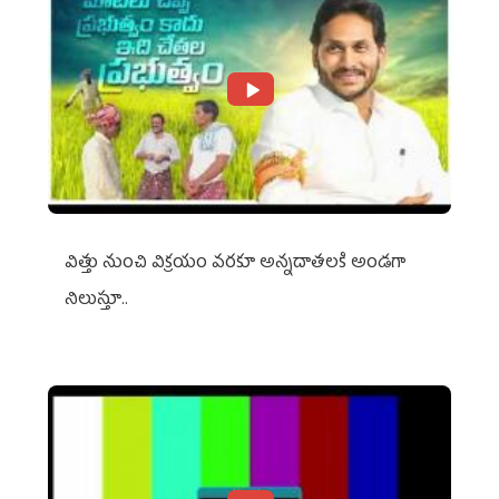
విత్తు నుంచి విక్రయం వరకూ అన్నదాతలకి అండగా
నిలుస్తూ..