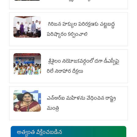
జేఏసీ
గిరిజన హక్కుల పరిరక్షణకు చట్టబద్ధ
పరిష్కారం కల్పించాలి
శ్రీశైలం నియోజకవర్గంలో దగా డీఎస్సీపై
రిలే నిరాహార దీక్షలు
ఎన్‌ఆర్‌ఐ మహిళను వేధించిన రాష్ట్ర
మంత్రి
అత్యంత వీక్షించబడిన